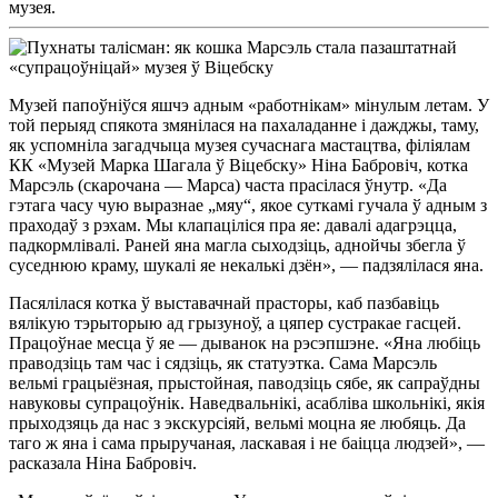
музея.
Музей папоўніўся яшчэ адным «работнікам» мінулым летам. У
той перыяд спякота змянілася на пахаладанне і дажджы, таму,
як успомніла загадчыца музея сучаснага мастацтва, філіялам
КК «Музей Марка Шагала ў Віцебску» Ніна Бабровіч, котка
Марсэль (скарочана — Марса) часта прасілася ўнутр. «Да
гэтага часу чую выразнае „мяу“, якое суткамі гучала ў адным з
праходаў з рэхам. Мы клапаціліся пра яе: давалі адагрэцца,
падкормлівалі. Раней яна магла сыходзіць, аднойчы збегла ў
суседнюю краму, шукалі яе некалькі дзён», — падзялілася яна.
Пасялілася котка ў выставачнай прасторы, каб пазбавіць
вялікую тэрыторыю ад грызуноў, а цяпер сустракае гасцей.
Працоўнае месца ў яе — дыванок на рэсэпшэне. «Яна любіць
праводзіць там час і сядзіць, як статуэтка. Сама Марсэль
вельмі грацыёзная, прыстойная, паводзіць сябе, як сапраўдны
навуковы супрацоўнік. Наведвальнікі, асабліва школьнікі, якія
прыходзяць да нас з экскурсіяй, вельмі моцна яе любяць. Да
таго ж яна і сама прыручаная, ласкавая і не баіцца людзей», —
расказала Ніна Бабровіч.