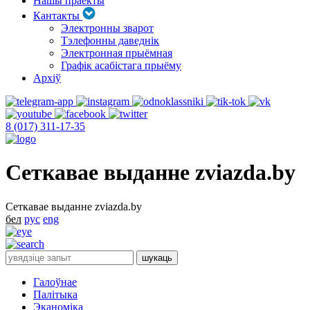
Нашы праекты
Кантакты
Электронны зварот
Тэлефонны даведнік
Электронная прыёмная
Графік асабістага прыёму
Архіў
8 (017) 311-17-35
Сеткавае выданне zviazda.by
Сеткавае выданне zviazda.by
бел
рус
eng
Галоўнае
Палітыка
Эканоміка