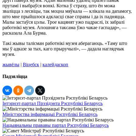
другі паверх музея. Адзін маленькі ўдалец пралез паміж
прутамі і выбраўся вонкі. Котка ў страху, што ён можа
зваліцца з лесвіцы, так моцна мяўкала — клікала на дапамогу,
што мне прыйшлося адкласці свае справы і да іх падняцца.
Малы застаўся цэлы. Трое кацянят ужо падраслі, іх забралі
работнікі музея. Апошняга таксама ўжо чакае гаспадар», —
расказала Ала Бурма.
Такі жывы талісман работнікі музея аберагаюць. «Таму што
мы ў адказе за тых, каго прыручылі», — дадала наглядчык
музея.
жывёлы
|
Віцебск
|
калейдаскоп
Падзяліцца
Інтэрнэт-партал Прэзідэнта Рэспублікі Беларусь
Міністэрства інфармацыі Рэспублікі Беларусь
Нацыянальны прававы партал Рэспублікі Беларусь