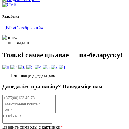
Разработка
ЦВР «Октябрьский»
Нашы выданні
Толькі самае цікавае — па-беларуску!
Напішыце ў рэдакцыю
Даведаліся пра навіну? Паведаміце нам
Введите символы с картинки
*