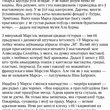
«Марса заўсёды ўсіх аглядае. У яе нават розум нейкі не
каціны. Яна разумее, што гэта наведвальнік і праводзіць яго ў
выставачную залу. У яе ўсё пад кантролем. Дарэчы, многія
ўспамінаюць, што ёсць каты-захавальнікі фондаў у Луўры,
Эрмітажы. Яшчэ наша Марса прыцягвае ўвагу сваёй
прыгажосцю: у яе густая рыжая поўсць і вялікія бурштынавыя
вочы», — дадала наглядчык музея Ала Бурма.
З мянушкай Марсэль звязаная цікавая гісторыя — імя ёй
прыдумалі з дапамогай штучнага інтэлекту. «У Марсы на
лобіку можна заўважыць абрысы літары „М“. Воляй лёсу наша
рудая прыгажуня апынулася менавіта ў выставачнай зале
Аляксандра Салаўёва, у якога, на думку некаторых мастакоў,
адзін з любімых колераў быў аранжавы. Дадалі ў запыт у ШІ,
што трэба ажыццявіць пошук у кантэксце мастацтва, грацыі,
пластыкі, творчасці. Ён нам і паказаў на знакамітага
французскага міма Марсэля Марсо. Але так як у нас кошка —
мы яе называем Марса», — патлумачыла Ніна Бабровіч.
Нядаўна ў Марсы з’явілася нашчадства — чацвёра кацянят —
два рудых і два чорных. «Яна нарадзіла, а праз паўгадзіны ўжо
заняла сваё працоўнае месца. Аднак краем вуха слухала, як
там яе дзеткі. Як толькі яны запішчаць, яна стрымгалоў туды.
Пакарміць, супакоіць і зноў на працу. Марса — вельмі
адказная мама. Неяк раз занеслі клетку з ёй і кацянятамі на