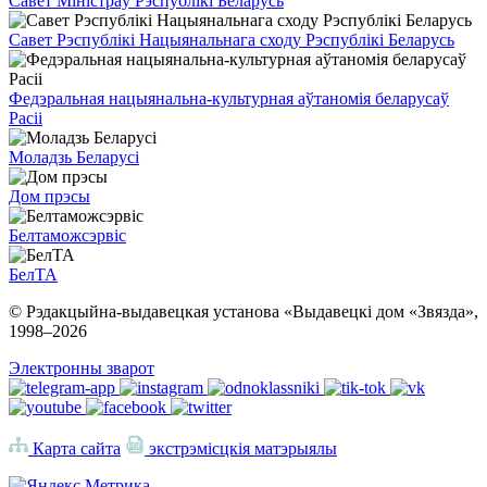
Савет Міністраў Рэспублікі Беларусь
Савет Рэспублікі Нацыянальнага сходу Рэспублікі Беларусь
Федэральная нацыянальна-культурная аўтаномія беларусаў
Расіі
Моладзь Беларусі
Дом прэсы
Белтаможсэрвіс
БелТА
© Рэдакцыйна-выдавецкая установа «Выдавецкі дом «Звязда»,
1998–
2026
Электронны зварот
Карта сайта
экстрэмісцкія матэрыялы