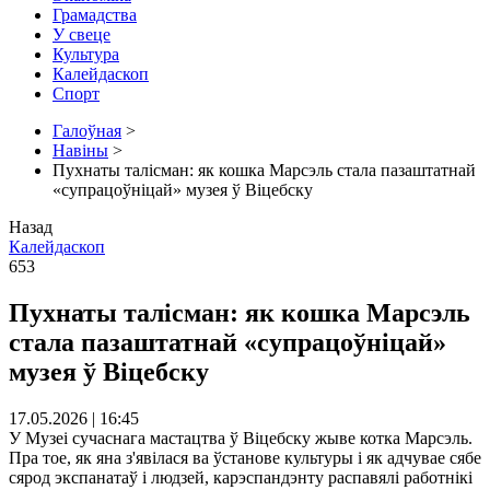
Грамадства
У свеце
Культура
Калейдаскоп
Спорт
Галоўная
>
Навіны
>
Пухнаты талісман: як кошка Марсэль стала пазаштатнай
«супрацоўніцай» музея ў Віцебску
Назад
Калейдаскоп
653
Пухнаты талісман: як кошка Марсэль
стала пазаштатнай «супрацоўніцай»
музея ў Віцебску
17.05.2026 | 16:45
У Музеі сучаснага мастацтва ў Віцебску жыве котка Марсэль.
Пра тое, як яна з'явілася ва ўстанове культуры і як адчувае сябе
сярод экспанатаў і людзей, карэспандэнту распавялі работнікі