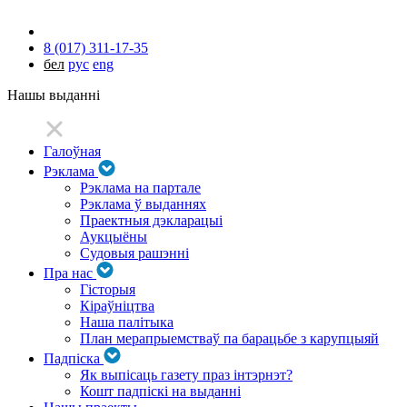
8 (017) 311-17-35
бел
рус
eng
Нашы выданні
Галоўная
Рэклама
Рэклама на партале
Рэклама ў выданнях
Праектныя дэкларацыі
Аукцыёны
Судовыя рашэнні
Пра нас
Гісторыя
Кіраўніцтва
Наша палітыка
План мерапрыемстваў па барацьбе з карупцыяй
Падпіска
Як выпісаць газету праз інтэрнэт?
Кошт падпіскі на выданні