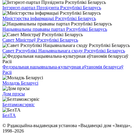
Інтэрнэт-партал Прэзідэнта Рэспублікі Беларусь
Міністэрства інфармацыі Рэспублікі Беларусь
Нацыянальны прававы партал Рэспублікі Беларусь
Савет Міністраў Рэспублікі Беларусь
Савет Рэспублікі Нацыянальнага сходу Рэспублікі Беларусь
Федэральная нацыянальна-культурная аўтаномія беларусаў
Расіі
Моладзь Беларусі
Дом прэсы
Белтаможсэрвіс
БелТА
© Рэдакцыйна-выдавецкая установа «Выдавецкі дом «Звязда»,
1998–
2026