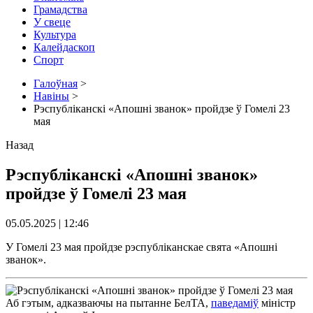
Грамадства
У свеце
Культура
Калейдаскоп
Спорт
Галоўная
>
Навіны
>
Рэспубліканскі «Апошні званок» пройдзе ў Гомелі 23
мая
Назад
Рэспубліканскі «Апошні званок»
пройдзе ў Гомелі 23 мая
05.05.2025 | 12:46
У Гомелі 23 мая пройдзе рэспубліканскае свята «Апошні
званок».
Аб гэтым, адказваючы на ​​пытанне БелТА,
паведаміў
міністр