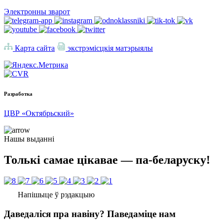
Электронны зварот
Карта сайта
экстрэмісцкія матэрыялы
Разработка
ЦВР «Октябрьский»
Нашы выданні
Толькі самае цікавае — па-беларуску!
Напішыце ў рэдакцыю
Даведаліся пра навіну? Паведаміце нам