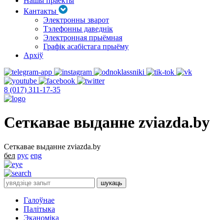
Нашы праекты
Кантакты
Электронны зварот
Тэлефонны даведнік
Электронная прыёмная
Графік асабістага прыёму
Архіў
8 (017) 311-17-35
Сеткавае выданне zviazda.by
Сеткавае выданне zviazda.by
бел
рус
eng
Галоўнае
Палітыка
Эканоміка