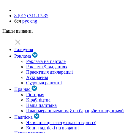
8 (017) 311-17-35
бел
рус
eng
Нашы выданні
Галоўная
Рэклама
Рэклама на партале
Рэклама ў выданнях
Праектныя дэкларацыі
Аукцыёны
Судовыя рашэнні
Пра нас
Гісторыя
Кіраўніцтва
Наша палітыка
План мерапрыемстваў па барацьбе з карупцыяй
Падпіска
Як выпісаць газету праз інтэрнэт?
Кошт падпіскі на выданні