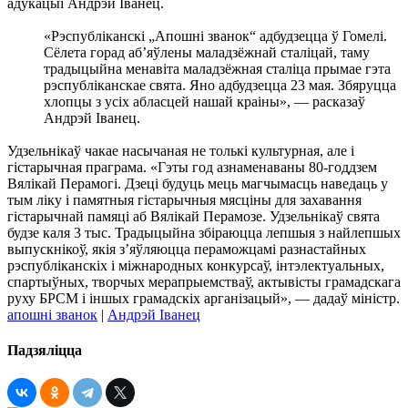
адукацыі Андрэй Іванец.
«Рэспубліканскі „Апошні званок“ адбудзецца ў Гомелі.
Сёлета горад аб’яўлены маладзёжнай сталіцай, таму
традыцыйна менавіта маладзёжная сталіца прымае гэта
рэспубліканскае свята. Яно адбудзецца 23 мая. Збяруцца
хлопцы з усіх абласцей нашай краіны», — расказаў
Андрэй Іванец.
Удзельнікаў чакае насычаная не толькі культурная, але і
гістарычная праграма. «Гэты год азнаменаваны 80-годдзем
Вялікай Перамогі. Дзеці будуць мець магчымасць наведаць у
тым ліку і памятныя гістарычныя мясціны для захавання
гістарычнай памяці аб Вялікай Перамозе. Удзельнікаў свята
будзе каля 3 тыс. Традыцыйна збіраюцца лепшыя з найлепшых
выпускнікоў, якія з’яўляюцца пераможцамі разнастайных
рэспубліканскіх і міжнародных конкурсаў, інтэлектуальных,
спартыўных, творчых мерапрыемстваў, актывісты грамадскага
руху БРСМ і іншых грамадскіх арганізацый», — дадаў міністр.
апошні званок
|
Андрэй Іванец
Падзяліцца