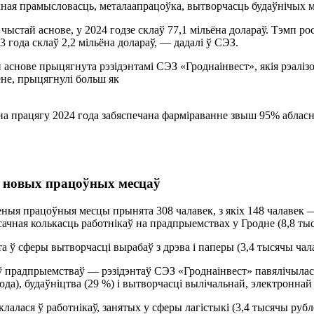
мічная прамысловасць, металаапрацоўка, вытворчасць будаўнічых 
чыстай аснове, у 2024 годзе склаў 77,1 мільёна долараў. Тэмп 
 года склаў 2,2 мільёна долараў, — дадалі ў СЭЗ.
аснове прыцягнута рэзідэнтамі СЭЗ «Гроднаінвест», якія рэаліз
ёне, прыцягнулі больш як
 на працягу 2024 года забяспечана фарміраванне звыш 95% абла
0 новых працоўных месцаў
зеныя працоўныя месцы прынята 308 чалавек, з якіх 148 чалавек
ачная колькасць работнікаў на прадпрыемствах у Гродне (8,8 тыс
 ў сферы вытворчасці вырабаў з дрэва і паперы (3,4 тысячы чала
каў прадпрыемстваў — рэзідэнтаў СЭЗ «Гроднаінвест» павялічыла
да), будаўніцтва (29 %) і вытворчасці вылічальнай, электроннай
лалася ў работнікаў, занятых у сферы лагістыкі (3,4 тысячы рубл