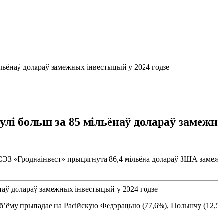
льёнаў долараў замежных інвестыцый у 2024 годзе
лі больш за 85 мільёнаў долараў замежн
 СЭЗ «Гроднаінвест» прыцягнута 86,4 мільёна долараў ЗША заме
б’ёму прыпадае на Расійскую Федэрацыю (77,6%), Польшчу (12,5