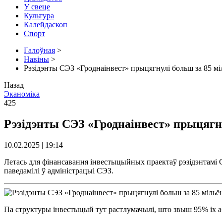
У свеце
Культура
Калейдаскоп
Спорт
Галоўная
>
Навіны
>
Рэзідэнты СЭЗ «Гроднаінвест» прыцягнулі больш за 85 мі
Назад
Эканоміка
425
Рэзідэнты СЭЗ «Гроднаінвест» прыцягну
10.02.2025 | 19:14
Летась для фінансавання інвестыцыйных праектаў рэзідэнтамі
паведамілі ў адміністрацыі СЭЗ.
Па структуры інвестыцый тут растлумачылі, што звыш 95% іх а