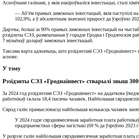
Асноўнымі галінамі, у якія накіроўваліся інвестыцыі, сталі хі
— Аб’ём прамых замежных інвестыцый, якія паступілі на 
102,9%, а ў абсалютным значэнні прырост да ўзроўню 2023
Дарэчы, больш за 90% прамых замежных інвестыцый на чыстай 
рэзідэнты СЭЗ, размешчаныя ў горадзе Гродна і Гродзенскім ра
7 мільёнаў долараў замежных інвестыцый.
Таксама варта адзначыць, што рэзідэнтамі СЭЗ «Гроднаінвест»
аснове.
У тэму
Рэзідэнты СЭЗ «Гроднаінвест» стварылі звыш 30
За 2024 год рэзідэнтамі СЭЗ «Гроднаінвест» на дадаткова ўвед
работнікаў склала 18,4 тысячы чалавек. Найбольшая сярэдняспіс
Сярод галін прамысловасці найбольшая колькасць чалавек занята
У 2024 годзе сярэднямесячная заработная плата работні
прадпрыемствах сферы лагістыкі (69 % да ўзроўню 2023 го
У разрэзе галін найбольшая сярэднямесячная заработная плата ск