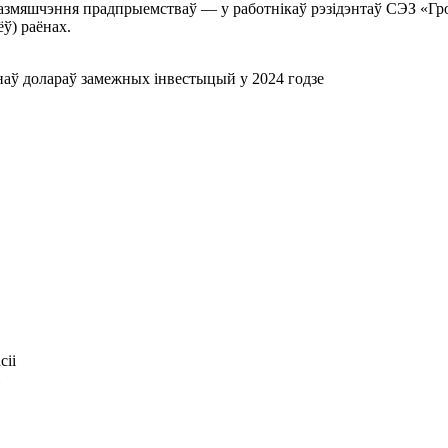
размяшчэння прадпрыемстваў — у работнікаў рэзідэнтаў СЭЗ «Гро
ёў) раёнах.