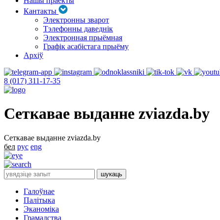
Нашы праекты
Кантакты
Электронны зварот
Тэлефонны даведнік
Электронная прыёмная
Графік асабістага прыёму
Архіў
8 (017) 311-17-35
Сеткавае выданне zviazda.by
Сеткавае выданне zviazda.by
бел
рус
eng
Галоўнае
Палітыка
Эканоміка
Грамадства