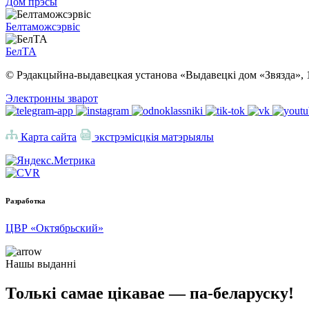
Дом прэсы
Белтаможсэрвіс
БелТА
© Рэдакцыйна-выдавецкая установа «Выдавецкі дом «Звязда», 
Электронны зварот
Карта сайта
экстрэмісцкія матэрыялы
Разработка
ЦВР «Октябрьский»
Нашы выданні
Толькі самае цікавае — па-беларуску!