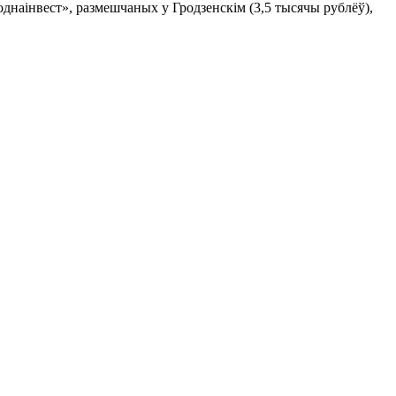
днаінвест», размешчаных у Гродзенскім (3,5 тысячы рублёў),