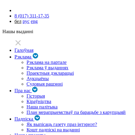
8 (017) 311-17-35
бел
рус
eng
Нашы выданні
Галоўная
Рэклама
Рэклама на партале
Рэклама ў выданнях
Праектныя дэкларацыі
Аукцыёны
Судовыя рашэнні
Пра нас
Гісторыя
Кіраўніцтва
Наша палітыка
План мерапрыемстваў па барацьбе з карупцыяй
Падпіска
Як выпісаць газету праз інтэрнэт?
Кошт падпіскі на выданні