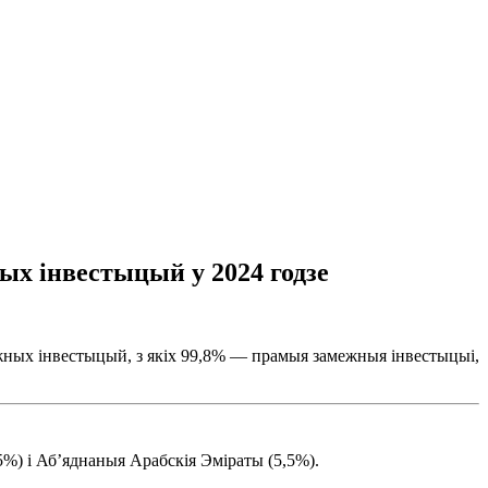
ых інвестыцый у 2024 годзе
жных інвестыцый, з якіх 99,8% — прамыя замежныя інвестыцыі,
%) і Аб’яднаныя Арабскія Эміраты (5,5%).