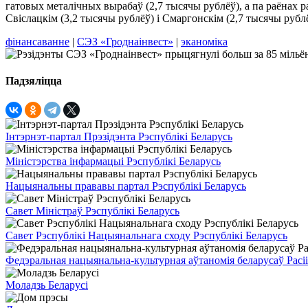
гатовых металічных вырабаў (2,7 тысячы рублёў), а па раёнах 
Свіслацкім (3,2 тысячы рублёў) і Смаргонскім (2,7 тысячы рубл
фінансаванне
|
СЭЗ «Гроднаінвест»
|
эканоміка
Падзяліцца
Інтэрнэт-партал Прэзідэнта Рэспублікі Беларусь
Міністэрства інфармацыі Рэспублікі Беларусь
Нацыянальны прававы партал Рэспублікі Беларусь
Савет Міністраў Рэспублікі Беларусь
Савет Рэспублікі Нацыянальнага сходу Рэспублікі Беларусь
Федэральная нацыянальна-культурная аўтаномія беларусаў Расіі
Моладзь Беларусі