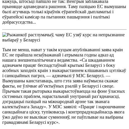
кажуць, штосьці пайшло не так: Венгрыя заблакавала
прыняцце адпаведнага рашэння. Таму пазіцыю ЕС вымушаны
былі агучваць толькі кіраўнік еўрапейскай дыпламатыі і
еўрапейскі камісар па пытаннях пашырэння і палітыкі
добрасуседства...
Тым не менш, нават у такім куцым апублікаванні заява краін
ЕС не прайшла незаўважанай і атрымала годны адказ ад
нашага знешнепалітычнага ведамства. «Са шкадаваннем
адзначаем працяг беспадстаўнай крытыкі Беларусі з боку
асобных заходніх краін з выкарыстаннем клішаваных цэтлікаў
і санкцыйных пагроз, — адзначылі ў МЗС Беларусі. —
Вымушаны канстатаваць, што гэта заява наўмысна скажае
факты, не ўлічвае аб’ектыўных рэалій у Беларусі і свеце.
Прычым такая рыторыка выкарыстоўваецца на фоне ўласных
сістэмных праблем, нарастальнай унутранай раз’яднанасці,
дэградацыі пазіцый на міжнароднай арэне так званага
калектыўнага Захаду». У МЗС заявілі: «Працяг і нарошчванне
санкцыйнага ціску, тупіковасць і контрпрадукцыйнасць якога
ўжо даўно не выклікае сумненняў, не паўплывае на выбраны
грамадзянамі Беларусі курс».