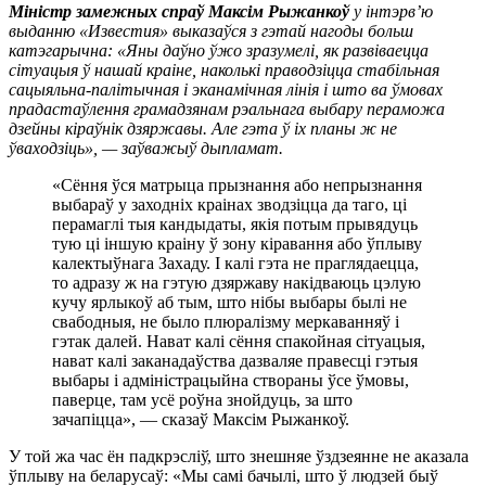
Міністр замежных спраў Максім Рыжанкоў
у інтэрв’ю
выданню «Известия» выказаўся з гэтай нагоды больш
катэгарычна: «Яны даўно ўжо зразумелі, як развіваецца
сітуацыя ў нашай краіне, наколькі праводзіцца стабільная
сацыяльна-палітычная і эканамічная лінія і што ва ўмовах
прадастаўлення грамадзянам рэальнага выбару пераможа
дзейны кіраўнік дзяржавы. Але гэта ў іх планы ж не
ўваходзіць», — заўважыў дыпламат.
«Сёння ўся матрыца прызнання або непрызнання
выбараў у заходніх краінах зводзіцца да таго, ці
перамаглі тыя кандыдаты, якія потым прывядуць
тую ці іншую краіну ў зону кіравання або ўплыву
калектыўнага Захаду. І калі гэта не праглядаецца,
то адразу ж на гэтую дзяржаву накідваюць цэлую
кучу ярлыкоў аб тым, што нібы выбары былі не
свабодныя, не было плюралізму меркаванняў і
гэтак далей. Нават калі сёння спакойная сітуацыя,
нават калі заканадаўства дазваляе правесці гэтыя
выбары і адміністрацыйна створаны ўсе ўмовы,
паверце, там усё роўна знойдуць, за што
зачапіцца», — сказаў Максім Рыжанкоў.
У той жа час ён падкрэсліў, што знешняе ўздзеянне не аказала
ўплыву на беларусаў: «Мы самі бачылі, што ў людзей быў