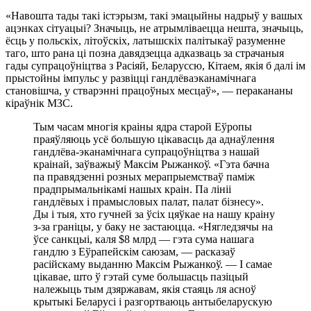
«Навошта тады такі істэрызм, такі эмацыйны надрыў у вашых
ацэнках сітуацыі? Значыць, не атрымліваецца нешта, значыць,
ёсць у польскіх, літоўскіх, латышскіх палітыкаў разуменне
таго, што рана ці позна давядзецца адказваць за страчаныя
гады супрацоўніцтва з Расіяй, Беларуссю, Кітаем, якія б далі ім
прыстойны імпульс у развіцці гандлёваэканамічнага
становішча, у стварэнні працоўных месцаў», — перакананы
кіраўнік МЗС.
Тым часам многія краіны ядра старой Еўропы
праяўляюць усё большую цікавасць да аднаўлення
гандлёва-эканамічнага супрацоўніцтва з нашай
краінай, заўважыў Максім Рыжанкоў. «Гэта бачна
па правядзенні розных мерапрыемстваў паміж
прадпрымальнікамі нашых краін. Па лініі
гандлёвых і прамысловых палат, палат бізнесу».
Ды і тыя, хто гучней за ўсіх цяўкае на нашу краіну
з-за граніцы, у баку не застаюцца. «Нягледзячы на
ўсе санкцыі, каля $8 млрд — гэта сума нашага
гандлю з Еўрапейскім саюзам, — расказаў
расійскаму выданню Максім Рыжанкоў. — І самае
цікавае, што ў гэтай суме большасць пазіцый
належыць тым дзяржавам, якія стаяць ля асноў
крытыкі Беларусі і разгортваюць антыбеларускую