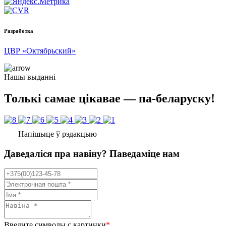
Разработка
ЦВР «Октябрьский»
Нашы выданні
Толькі самае цікавае — па-беларуску!
Напішыце ў рэдакцыю
Даведаліся пра навіну? Паведаміце нам
Введите символы с картинки
*