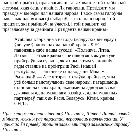
настрой прыйсці, прагаласаваць за захаванне той стабільнай
сістэмы, якая ёсць у краіне. Як гаворыць Прэзідэнт, мы
праводзім выбары для нашага народа. І вось самы галоўны
паказчык паспяховасці выбараў — гэта наш народ. Той
працэнт, які прыйшоў на ўчасткі, і той працэнт, які
прагаласаваў за дзейнага Прэзідэнта нашай краіны».
Асабліва істэрычна з нагоды беларускіх выбараў і
ўвогуле ў адносінах да нашай краіны ў ЕС
паводзяць сябе нашы суседзі. «Польшча, Літва,
Латвія — гэтыя краіны сябе паводзяць як увогуле
прайграўшыя гульцы, якія пры гэтым у апошнія
гады ставяць на пройгрыш Расіі і нашай
рэспублікі, — ацэньвае іх паводзіны Максім
Рыжанкоў. — Але штораз іх стаўка прайграе, яны
ўсё больш падстаўляюць свае народы, пагаршаюць
становішча сваіх краін, эканамічна адводзяць свае
дзяржавы ад нармальнага развіцця, ад нармальных
партнёраў, такіх як Расія, Беларусь, Кітай, краіны
СНД».
Пры гэтым ступень кіпення ў Польшчы, Літве і Латвіі, заявіў
міністр, кожны раз нарастае, нервовасць павялічваецца. У
прыклад ён прывёў апошнія заявы міністра замежных справаў
Польшчы.