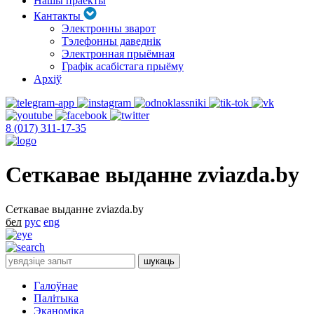
Нашы праекты
Кантакты
Электронны зварот
Тэлефонны даведнік
Электронная прыёмная
Графік асабістага прыёму
Архіў
8 (017) 311-17-35
Сеткавае выданне zviazda.by
Сеткавае выданне zviazda.by
бел
рус
eng
Галоўнае
Палітыка
Эканоміка