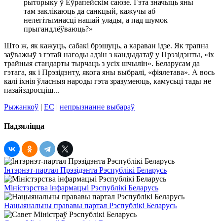
рыторыку ў Еўрапейскім саюзе. Гэта значыць яны
там заклікаюць да санкцый, кажучы аб
нелегітымнасці нашай улады, а пад шумок
прыгандлёўваюць?»
Што ж, як кажуць, сабакі брэшуць, а караван ідзе. Як трапна
заўважыў з гэтай нагоды адзін з кандыдатаў у Прэзідэнты, «іх
трайныя стандарты тырчаць з усіх шчылін». Беларусам да
гэтага, як і Прэзідэнту, якога яны выбралі, «фіялетава». А вось
калі іхнія ўласныя народы гэта зразумеюць, камусьці тады не
пазайздросціш...
Рыжанкоў
|
ЕС
|
непрызнанне выбараў
Падзяліцца
Інтэрнэт-партал Прэзідэнта Рэспублікі Беларусь
Міністэрства інфармацыі Рэспублікі Беларусь
Нацыянальны прававы партал Рэспублікі Беларусь