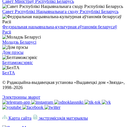
Савет Міністраў Рэспублікі Беларусь
Савет Рэспублікі Нацыянальнага сходу Рэспублікі Беларусь
Федэральная нацыянальна-культурная аўтаномія беларусаў
Расіі
Моладзь Беларусі
Дом прэсы
Белтаможсэрвіс
БелТА
© Рэдакцыйна-выдавецкая установа «Выдавецкі дом «Звязда»,
1998–
2026
Электронны зварот
Карта сайта
экстрэмісцкія матэрыялы