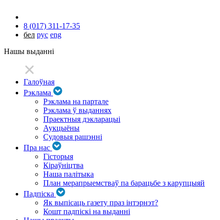
8 (017) 311-17-35
бел
рус
eng
Нашы выданні
Галоўная
Рэклама
Рэклама на партале
Рэклама ў выданнях
Праектныя дэкларацыі
Аукцыёны
Судовыя рашэнні
Пра нас
Гісторыя
Кіраўніцтва
Наша палітыка
План мерапрыемстваў па барацьбе з карупцыяй
Падпіска
Як выпісаць газету праз інтэрнэт?
Кошт падпіскі на выданні