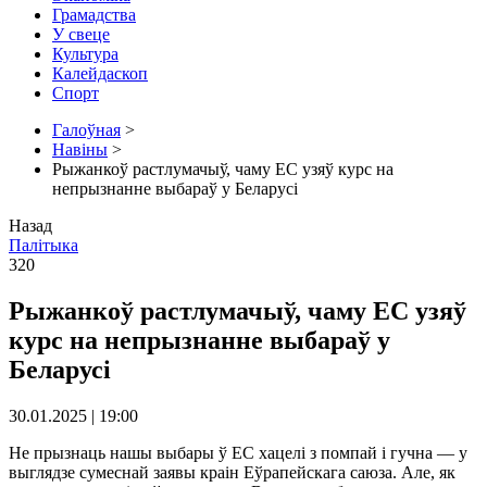
Грамадства
У свеце
Культура
Калейдаскоп
Спорт
Галоўная
>
Навіны
>
Рыжанкоў растлумачыў, чаму ЕС узяў курс на
непрызнанне выбараў у Беларусі
Назад
Палітыка
320
Рыжанкоў растлумачыў, чаму ЕС узяў
курс на непрызнанне выбараў у
Беларусі
30.01.2025 | 19:00
Не прызнаць нашы выбары ў ЕС хацелі з помпай і гучна — у
выглядзе сумеснай заявы краін Еўрапейскага саюза. Але, як