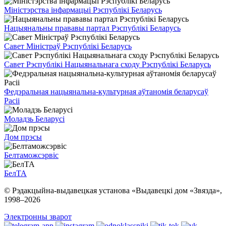
Міністэрства інфармацыі Рэспублікі Беларусь
Нацыянальны прававы партал Рэспублікі Беларусь
Савет Міністраў Рэспублікі Беларусь
Савет Рэспублікі Нацыянальнага сходу Рэспублікі Беларусь
Федэральная нацыянальна-культурная аўтаномія беларусаў
Расіі
Моладзь Беларусі
Дом прэсы
Белтаможсэрвіс
БелТА
© Рэдакцыйна-выдавецкая установа «Выдавецкі дом «Звязда»,
1998–
2026
Электронны зварот