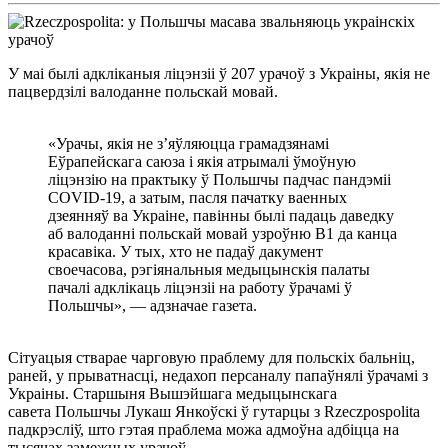
У маі былі адкліканыя ліцэнзіі ў 207 урачоў з Украіны, якія не
пацвердзілі валоданне польскай мовай.
«Урачы, якія не з’яўляюцца грамадзянамі
Еўрапейскага саюза і якія атрымалі ўмоўную
ліцэнзію на практыку ў Польшчы падчас пандэміі
COVID-19, а затым, пасля пачатку ваенных
дзеянняў ва Украіне, павінны былі падаць даведку
аб валоданні польскай мовай узроўню B1 да канца
красавіка. У тых, хто не падаў дакумент
своечасова, рэгіянальныя медыцынскія палаты
пачалі адклікаць ліцэнзіі на работу ўрачамі ў
Польшчы», — адзначае газета.
Сітуацыя стварае чарговую праблему для польскіх бальніц,
раней, у прыватнасці, недахоп персаналу папаўнялі ўрачамі з
Украіны. Старшыня Вышэйшага медыцынскага
савета Польшчы Лукаш Янкоўскі ў гутарцы з Rzeczpospolita
падкрэсліў, што гэтая праблема можа адмоўна адбіцца на
тысячах замежных урачоў.