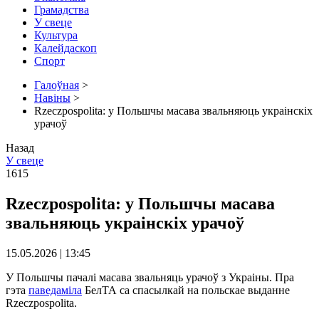
Грамадства
У свеце
Культура
Калейдаскоп
Спорт
Галоўная
>
Навіны
>
Rzeczpospolita: у Польшчы масава звальняюць украінскіх
урачоў
Назад
У свеце
1615
Rzeczpospolita: у Польшчы масава
звальняюць украінскіх урачоў
15.05.2026 | 13:45
У Польшчы пачалі масава звальняць урачоў з Украіны. Пра
гэта
паведаміла
БелТА са спасылкай на польскае выданне
Rzeczpospolita.