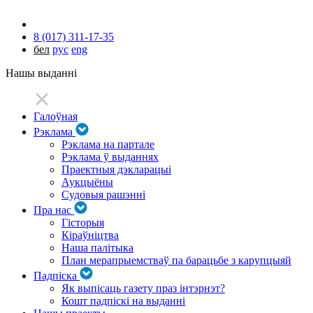
8 (017) 311-17-35
бел
рус
eng
Нашы выданні
Галоўная
Рэклама
Рэклама на партале
Рэклама ў выданнях
Праектныя дэкларацыі
Аукцыёны
Судовыя рашэнні
Пра нас
Гісторыя
Кіраўніцтва
Наша палітыка
План мерапрыемстваў па барацьбе з карупцыяй
Падпіска
Як выпісаць газету праз інтэрнэт?
Кошт падпіскі на выданні