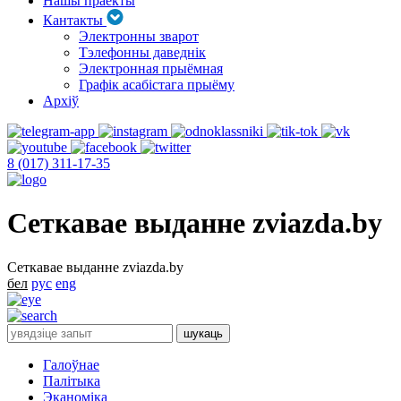
Нашы праекты
Кантакты
Электронны зварот
Тэлефонны даведнік
Электронная прыёмная
Графік асабістага прыёму
Архіў
8 (017) 311-17-35
Сеткавае выданне zviazda.by
Сеткавае выданне zviazda.by
бел
рус
eng
Галоўнае
Палітыка
Эканоміка