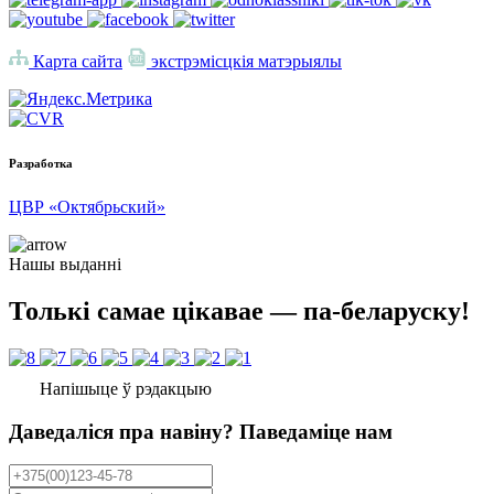
Карта сайта
экстрэмісцкія матэрыялы
Разработка
ЦВР «Октябрьский»
Нашы выданні
Толькі самае цікавае — па-беларуску!
Напішыце ў рэдакцыю
Даведаліся пра навіну? Паведаміце нам