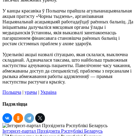
У канцы красавіка ў Польшчы прайшла агульнанацыянальная
акцыя пратэсту «Чорны тыдзень», арганізаваная
Нацыянальнай асацыяцыяй работадаўцаў раённых бальніц. Да
ініцыятывы далучыліся мясцовыя органы ўлады і
медыцынскія ўстановы, якія выказвалі занепакоенасць
пагаршэннем фінансавага становішча раённых бальніц і
ростам сістэмных праблем у ахове здароўя.
Удзельнікі акцыі назвалі сітуацыю, якая склалася, выключна
складанай. Адзначалася таксама, што найбольш трывожныя
наступствы адчуваюць пацыенты. Павелічэнне часу чакання,
абмежаваны доступ да спецыялістаў, праблемы з персаналам і
рызыка абмежавання работы аддзяленняў — прамыя
наступствы растучага крызісу.
Польшча
|
урачы
|
Украіна
Падзяліцца
Інтэрнэт-партал Прэзідэнта Рэспублікі Беларусь