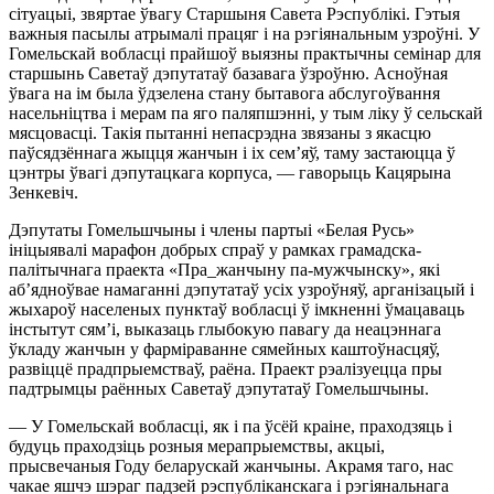
сітуацыі, звяртае ўвагу Старшыня Савета Рэспублікі. Гэтыя
важныя пасылы атрымалі працяг і на рэгіянальным узроўні. У
Гомельскай вобласці прайшоў выязны практычны семінар для
старшынь Саветаў дэпутатаў базавага ўзроўню. Асноўная
ўвага на ім была ўдзелена стану бытавога абслугоўвання
насельніцтва і мерам па яго паляпшэнні, у тым ліку ў сельскай
мясцовасці. Такія пытанні непасрэдна звязаны з якасцю
паўсядзённага жыцця жанчын і іх сем’яў, таму застаюцца ў
цэнтры ўвагі дэпутацкага корпуса, — гаворыць Кацярына
Зенкевіч.
Дэпутаты Гомельшчыны і члены партыі «Белая Русь»
ініцыявалі марафон добрых спраў у рамках грамадска-
палітычнага праекта «Пра_жанчыну па-мужчынску», які
аб’ядноўвае намаганні дэпутатаў усіх узроўняў, арганізацый і
жыхароў населеных пунктаў вобласці ў імкненні ўмацаваць
інстытут сям’і, выказаць глыбокую павагу да неацэннага
ўкладу жанчын у фарміраванне сямейных каштоўнасцяў,
развіццё прадпрыемстваў, раёна. Праект рэалізуецца пры
падтрымцы раённых Саветаў дэпутатаў Гомельшчыны.
— У Гомельскай вобласці, як і па ўсёй краіне, праходзяць і
будуць праходзіць розныя мерапрыемствы, акцыі,
прысвечаныя Году беларускай жанчыны. Акрамя таго, нас
чакае яшчэ шэраг падзей рэспубліканскага і рэгіянальнага