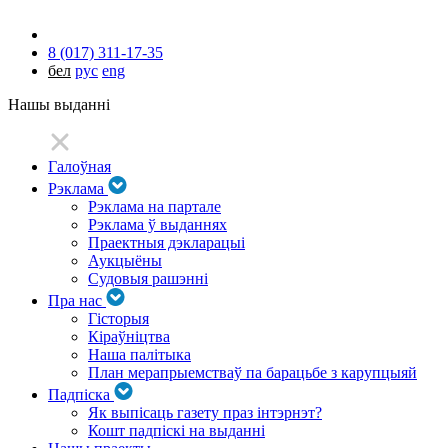
8 (017) 311-17-35
бел
рус
eng
Нашы выданні
Галоўная
Рэклама
Рэклама на партале
Рэклама ў выданнях
Праектныя дэкларацыі
Аукцыёны
Судовыя рашэнні
Пра нас
Гісторыя
Кіраўніцтва
Наша палітыка
План мерапрыемстваў па барацьбе з карупцыяй
Падпіска
Як выпісаць газету праз інтэрнэт?
Кошт падпіскі на выданні