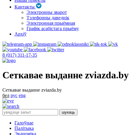
Нашы праекты
Кантакты
Электронны зварот
Тэлефонны даведнік
Электронная прыёмная
Графік асабістага прыёму
Архіў
8 (017) 311-17-35
Сеткавае выданне zviazda.by
Сеткавае выданне zviazda.by
бел
рус
eng
Галоўнае
Палітыка
Эканоміка