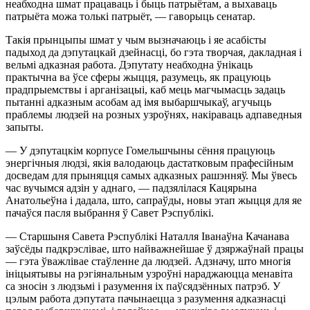
неабходна шмат працаваць і быць патрыётам, а выхаваць
патрыёта можа толькі патрыёт, — гаворыць сенатар.
Такія прынцыпы шмат у чым вызначаюць і яе асабісты
падыход да дэпутацкай дзейнасці, бо гэта творчая, дакладная і
вельмі адказная работа. Дэпутату неабходна ўнікаць
практычна ва ўсе сферы жыцця, разумець, як працуюць
прадпрыемствы і арганізацыі, каб мець магчымасць задаць
пытанні адказным асобам ад імя выбаршчыкаў, агучыць
праблемы людзей на розных узроўнях, накіраваць адпаведныя
запыты.
— У дэпутацкім корпусе Гомельшчыны сёння працуюць
энергічныя людзі, якія валодаюць дастатковым прафесійным
досведам для прыняцця самых адказных рашэнняў. Мы ўвесь
час вучымся адзін у аднаго, — падзялілася Кацярына
Анатольеўна і дадала, што, сапраўды, новы этап жыцця для яе
пачаўся пасля выбрання ў Савет Рэспублікі.
— Старшыня Савета Рэспублікі Наталля Іванаўна Качанава
заўсёды падкрэслівае, што найважнейшае ў дзяржаўнай працы
— гэта ўважлівае стаўленне да людзей. Адзначу, што многія
ініцыятывы на рэгіянальным узроўні нараджаюцца менавіта
са зносін з людзьмі і разумення іх паўсядзённых патрэб. У
цэлым работа дэпутата пачынаецца з разумення адказнасці