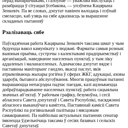
перад выбаршчыкамі, і галоўнае — уважліва выслухаць і
разабрацца ў сітуацыі ўсебакова, — упэўнена Кацярына
Зенкевіч. Па яе словах, дэпутат павінен валодаць і пэўнай
смеласцю, каб узяць на сябе адказнасць за вырашэнне
складаных пытанняў
Рэалізаваць сябе
Паўсядзённая работа Кацярыны Зенкевіч таксама шмат у чым
будуецца вакол камунікату з людзьмі. Фарматы самыя розныя:
выязныя прыёмы, сустрэчы з калектывамі прадпрыемстваў і
арганізацый, наведванне населеных пунктаў, у тым ліку
аддаленых і маланаселеных. Адначасова дэпутат вядзе і
пастаянны маніторынг гандлю, якасці паслуг, якія
атрымліваюць жыхары рэгіёна ў сферах ЖКГ, адукацыі, аховы
здароўя, бытавога абслугоўвання. Многія працоўныя пытанні
вырашаюцца непасрэдна падчас паездак, калі ацэньваецца
добраўпарадкаванне населеных пунктаў, работа сацыяльна
значных аб’ектаў. У рабочым графіку, безумоўна, і сесіі
абласнога Савета дэпутатаў і Савета Рэспублікі, пасяджэнні
абласнога выканаўчага камітэта, Пастаяннай камісіі Савета
Рэспублікі па рэгіянальнай палітыцы і мясцовым
самакіраванні. Па найбольш актуальных пытаннях сенатар
імкнецца ўдзельнічаць таксама ў сесіях базавых і сельскіх
Саветаў дэпутатаў.