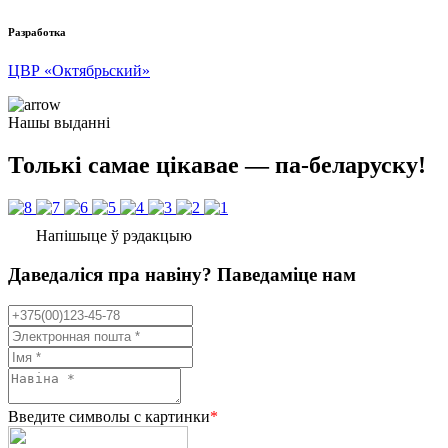
Разработка
ЦВР «Октябрьский»
Нашы выданні
Толькі самае цікавае — па-беларуску!
Напішыце ў рэдакцыю
Даведаліся пра навіну? Паведаміце нам
Введите символы с картинки
*