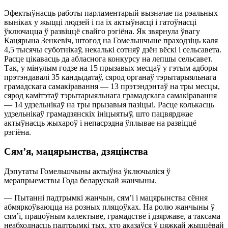
Эфектыўнасць работы парламентарый вызначае па рэальных
выніках у жыцці людзей і па іх актыўнасці і гатоўнасці
ўключацца ў развіццё свайго рэгіёна. Як звярнула ўвагу
Кацярына Зенкевіч, штогод на Гомельшчыне праходзіць каля
4,5 тысячы суботнікаў, некалькі сотняў дзён вёскі і сельсавета.
Расце цікавасць да абласнога конкурсу на лепшы сельсавет.
Так, у мінулым годзе на 15 прызавых месцаў у гэтым адборы
прэтэндавалі 35 кандыдатаў, сярод органаў тэрытарыяльнага
грамадскага самакіравання — 13 прэтэндэнтаў на тры месцы,
сярод камітэтаў тэрытарыяльнага грамадскага самакіравання
— 14 удзельнікаў на тры прызавыя пазіцыі. Расце колькасць
удзельнікаў грамадзянскіх ініцыятыў, што пацвярджае
актыўнасць жыхароў і непасрэдна ўплывае на развіццё
рэгіёна.
Сям’я, мацярынства, дзяцінства
Дэпутаты Гомельшчыны актыўна ўключыліся ў
мерапрыемствы Года беларускай жанчыны.
— Пытанні падтрымкі жанчын, сям’і і мацярынства сёння
абмяркоўваюцца на розных пляцоўках. На ролю жанчыны ў
сям’і, працоўным калектыве, грамадстве і дзяржаве, а таксама
неабходнасць падтрымкі тых, хто аказаўся ў цяжкай жыццёвай