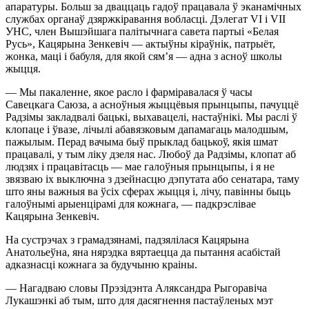
апаратуры. Больш за дваццаць гадоў працавала ў эканамічных
службах органаў дзяржкіравання вобласці. Дэлегат VІ і VІІ
УНС, член Вышэйшага палітычнага савета партыі «Белая
Русь», Кацярына Зенкевіч — актыўны кіраўнік, патрыёт,
жонка, маці і бабуля, для якой сям’я — адна з асноў школы
жыцця.
— Мы пакаленне, якое расло і фарміравалася ў часы
Савецкага Саюза, а асноўныя жыццёвыя прынцыпы, пачуццё
Радзімы закладвалі бацькі, выхавацелі, настаўнікі. Мы раслі ў
клопаце і ўвазе, лічылі абавязковым дапамагаць малодшым,
пажылым. Перад вачыма быў прыклад бацькоў, якія шмат
працавалі, у тым ліку дзеля нас. Любоў да Радзімы, клопат аб
людзях і працавітасць — мае галоўныя прынцыпы, і я не
звязваю іх выключна з дзейнасцю дэпутата або сенатара, таму
што яны важныя ва ўсіх сферах жыцця і, лічу, павінны быць
галоўнымі арыенцірамі для кожнага, — падкрэслівае
Кацярына Зенкевіч.
На сустрэчах з грамадзянамі, падзялілася Кацярына
Анатольеўна, яна нярэдка вяртаецца да пытання асабістай
адказнасці кожнага за будучыню краіны.
— Нагадваю словы Прэзідэнта Аляксандра Рыгоравіча
Лукашэнкі аб тым, што для дасягнення пастаўленых мэт