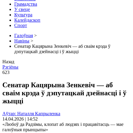
Грамадства
У свеце
Культура
Калейдаскоп
Спорт
Галоўная
>
Навіны
>
Сенатар Кацярына Зенкевіч — аб сваім крэда ў
дэпутацкай дзейнасці і ў жыцці
Назад
Рэгіёны
623
Сенатар Кацярына Зенкевіч — аб
сваім крэда ў дэпутацкай дзейнасці і ў
жыцці
Аўтар: Наталля Капрыленка
14.04.2026 | 14:52
«Любоў да Радзімы, клопат аб людзях і працавітасць — мае
галоўныя прынцыпы»