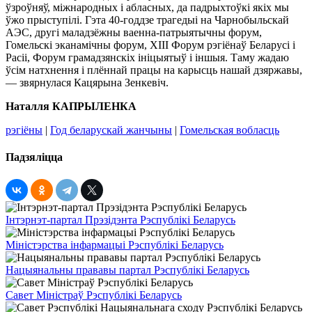
ўзроўняў, міжнародных і абласных, да падрыхтоўкі якіх мы
ўжо прыступілі. Гэта 40-годдзе трагедыі на Чарнобыльскай
АЭС, другі маладзёжны ваенна-патрыятычны форум,
Гомельскі эканамічны форум, XІІІ Форум рэгіёнаў Беларусі і
Расіі, Форум грамадзянскіх ініцыятыў і іншыя. Таму жадаю
ўсім натхнення і плённай працы на карысць нашай дзяржавы,
— звярнулася Кацярына Зенкевіч.
Наталля КАПРЫЛЕНКА
рэгіёны
|
Год беларускай жанчыны
|
Гомельская вобласць
Падзяліцца
Інтэрнэт-партал Прэзідэнта Рэспублікі Беларусь
Міністэрства інфармацыі Рэспублікі Беларусь
Нацыянальны прававы партал Рэспублікі Беларусь
Савет Міністраў Рэспублікі Беларусь