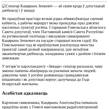
Яе працоўная прастора вельмі рэдка абмяжоўваецца сценамі
кабінета, а рабочы маршрут можа праходзіць праз дзясяткі
населеных пунктаў рэгіёна. Старшыня Гомельскага абласнога
Савета дэпутатаў, член Пастаяннай камісіі Савета Рэспублікі
па рэгіянальнай палітыцы і мясцовым самакіраванні
Кацярына Зенкевич на пасадзе старшыні восем гадоў. На
Гомельшчыне пад яе кіраўніцтвам рэалізуецца мноства
праектаў самай рознай накіраванасці, ідзе актыўная
заканатворчая дзейнасць, наладжаны сувязі з далёкім і блізкім
замежжам.
У інтэрв’ю карэспандэнту «Звязды» сенатар расказала, чаму
законы павінны абапірацца на рэальныя запыты людзей,
дзякуючы чаму ў рэгіёне развіваецца грамадзянская
ініцыятыва і як дэпутацкі корпус далучыцца да Года
беларускай жанчыны.
Асабістая адказнасць
Карэнная гамяльчанка, Кацярына Анатольеўна пачынала
працоўны шлях у Гомелі мантажнікам радыёэлектроннай