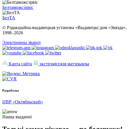
Белтаможсэрвіс
БелТА
© Рэдакцыйна-выдавецкая установа «Выдавецкі дом «Звязда»,
1998–
2026
Электронны зварот
Карта сайта
экстрэмісцкія матэрыялы
Разработка
ЦВР «Октябрьский»
Нашы выданні