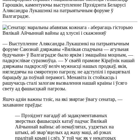
Гарошкін, каментуючы выступленне Прэзідэнта Беларусі
Аляксандра Лукашэнкі на патрыятычным форуме ў
Валгаградзе.
— Выступленне Аляксандра Лукашэнкі на патрыятычным
форуме Саюзнай дзяржавы «Вялікая спадчына — агульная
будучыня» ў Валгаградзе было яркім і эмацыйна моцным, —
падкрэслівае суразмоўца. — У сваёй прамове Кіраўнік нашай
дзяржавы падкрэсліў веліч мужнасці нашых продкаў, якія,
нягледзячы на смяротную пагрозу, не адступілі і працягвалі
барацьбу да поўнай перамогі. Менавіта іх стойкасць і
рашучасць сталі залогам вызвалення нашай краіны і ўсяго
свету ад фашысцкай пагрозы.
Яшчэ адзін важны тэзіс, на які звяртае ўвагу сенатар, —
захаванне праўды:
— Прэзідэнт нагадаў аб задакументаваных
зверствах фашысцкіх катаў падчас Вялікай
Айчыннай вайны: аб немаўлятах, уздзетых на
штыкі, аб звар’яцелых ад жаху маці, аб рэках
пралітай крыві і слёз. У той час як у некаторых