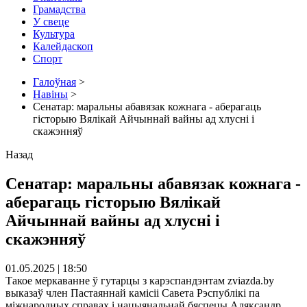
Грамадства
У свеце
Культура
Калейдаскоп
Спорт
Галоўная
>
Навіны
>
Сенатар: маральны абавязак кожнага - аберагаць
гісторыю Вялікай Айчыннай вайны ад хлусні і
скажэнняў
Назад
Сенатар: маральны абавязак кожнага -
аберагаць гісторыю Вялікай
Айчыннай вайны ад хлусні і
скажэнняў
01.05.2025 | 18:50
Такое меркаванне ў гутарцы з карэспандэнтам zviazda.by
выказаў член Пастаяннай камісіі Савета Рэспублікі па
міжнародных справах і нацыянальнай бяспецы Аляксандр