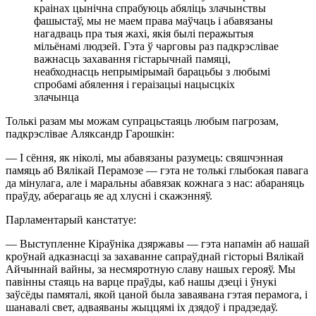
краінах цынічна спрабуюць абяліць злачынствы
фашыстаў, мы не маем права маўчаць і абавязаны
нагадваць пра тыя жахі, якія былі перажытыя
мільёнамі людзей. Гэта ў чарговы раз падкрэслівае
важнасць захавання гістарычнай памяці,
неабходнасць непрымірымай барацьбы з любымі
спробамі абялення і гераізацыі нацысцкіх
злачынца
Толькі разам мы можам супрацьстаяць любым пагрозам,
падкрэслівае Аляксандр Гарошкін:
— І сёння, як ніколі, мы абавязаны разумець: свяшчэнная
памяць аб Вялікай Перамозе — гэта не толькі глыбокая павага
да мінулага, але і маральны абавязак кожнага з нас: абараняць
праўду, аберагаць яе ад хлусні і скажэнняў.
Парламентарый канстатуе:
— Выступленне Кіраўніка дзяржавы — гэта напамін аб нашай
кроўнай адказнасці за захаванне сапраўднай гісторыі Вялікай
Айчыннай вайны, за несмяротную славу нашых герояў. Мы
павінны стаяць на варце праўды, каб нашы дзеці і ўнукі
заўсёды памяталі, якой цаной была заваявана гэтая перамога, і
шанавалі свет, адваяваны жыццямі іх дзядоў і прадзедаў.