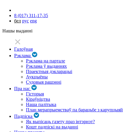
8 (017) 311-17-35
бел
рус
eng
Нашы выданні
Галоўная
Рэклама
Рэклама на партале
Рэклама ў выданнях
Праектныя дэкларацыі
Аукцыёны
Судовыя рашэнні
Пра нас
Гісторыя
Кіраўніцтва
Наша палітыка
План мерапрыемстваў па барацьбе з карупцыяй
Падпіска
Як выпісаць газету праз інтэрнэт?
Кошт падпіскі на выданні