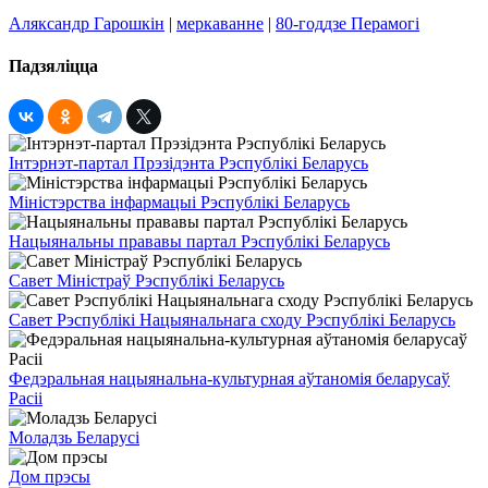
Аляксандр Гарошкін
|
меркаванне
|
80-годдзе Перамогі
Падзяліцца
Інтэрнэт-партал Прэзідэнта Рэспублікі Беларусь
Міністэрства інфармацыі Рэспублікі Беларусь
Нацыянальны прававы партал Рэспублікі Беларусь
Савет Міністраў Рэспублікі Беларусь
Савет Рэспублікі Нацыянальнага сходу Рэспублікі Беларусь
Федэральная нацыянальна-культурная аўтаномія беларусаў
Расіі
Моладзь Беларусі
Дом прэсы