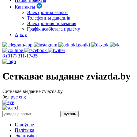
Нашы праекты
Кантакты
Электронны зварот
Тэлефонны даведнік
Электронная прыёмная
Графік асабістага прыёму
Архіў
8 (017) 311-17-35
Сеткавае выданне zviazda.by
Сеткавае выданне zviazda.by
бел
рус
eng
Галоўнае
Палітыка
Эканоміка