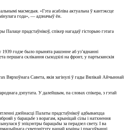
нальнымі масмедыя. «Гэта асабліва актуальна ў кантэксце
 мінулага года», — адзначыў ён.
ры Палаце прадстаўнікоў, спікер нагадаў гісторыю гэтага
у 1939 годзе было прынята рашэнне аб уз’яднанні
та першага склікання сыходзілі на фронт, у партызанскія
ах Вярхоўнага Савета, якія загінулі ў гады Вялікай Айчыннай
роднага дэпутата. У далейшым, па словах спікера, з гэтай
ятленні дзейнасці Палаты прадстаўнікоў адбываецца
брояй у барацьбе з ворагам, крыніцай сілы і натхнення
ынулася ў эпіцэнтры барацьбы за перадзел свету. І ва
армацыйнага суверэнітэту нашай краіны і прасоўванні