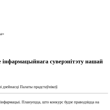
ны»
е інфармацыйнага суверэнітэту нашай
 дзейнасці Палаты прадстаўнікоў.
 інфармацыі. Плануецца, што конкурс будзе праводзіцца на