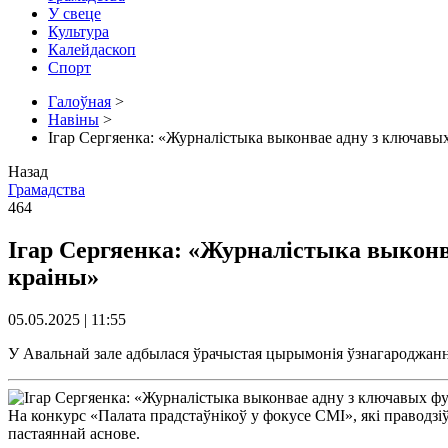
У свеце
Культура
Калейдаскоп
Спорт
Галоўная
>
Навіны
>
Ігар Сергяенка: «Журналістыка выконвае адну з ключавы
Назад
Грамадства
464
Ігар Сергяенка: «Журналістыка выконв
краіны»
05.05.2025 | 11:55
У Авальнай зале адбылася ўрачыстая цырымонія ўзнагароджанн
На конкурс «Палата прадстаўнікоў у фокусе СМІ», які праводзі
пастаяннай аснове.