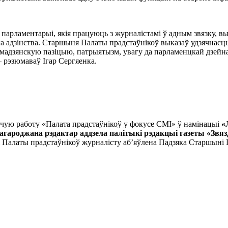
 парламентарыі, якія працуюць з журналістамі ў адным звязку, в
а адзінства. Старшыня Палаты прадстаўнікоў выказаў удзячнасць
рамадзянскую пазіцыю, патрыятызм, увагу да парламенцкай дзейн
 рэзюмаваў Ігар Сергяенка.
чую работу «Палата прадстаўнікоў у фокусе СМІ» ў намінацыі
«
гароджана рэдактар аддзела палітыкі рэдакцыі газеты «Звя
ці Палаты прадстаўнікоў журналісту аб’яўлена Падзяка Старшыні