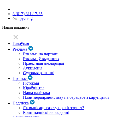
8 (017) 311-17-35
бел
рус
eng
Нашы выданні
Галоўная
Рэклама
Рэклама на партале
Рэклама ў выданнях
Праектныя дэкларацыі
Аукцыёны
Судовыя рашэнні
Пра нас
Гісторыя
Кіраўніцтва
Наша палітыка
План мерапрыемстваў па барацьбе з карупцыяй
Падпіска
Як выпісаць газету праз інтэрнэт?
Кошт падпіскі на выданні