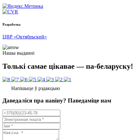
Разработка
ЦВР «Октябрьский»
Нашы выданні
Толькі самае цікавае — па-беларуску!
Напішыце ў рэдакцыю
Даведаліся пра навіну? Паведаміце нам