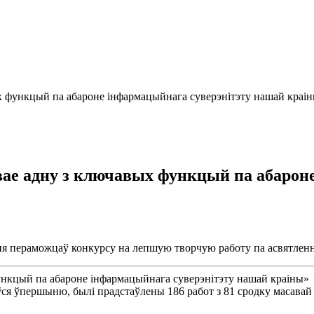
х функцый па абароне інфармацыйнага суверэнітэту нашай краі
ае адну з ключавых функцый па абарон
я пераможцаў конкурсу на лепшую творчую работу па асвятленні
ўся ўпершыню, былі прадстаўлены 186 работ з 81 сродку масавай