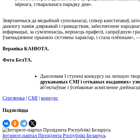
мірнага, стваральнага парадку дня».
Звяртаючыся да медыйнай супольнасці, спікер канстатаваў, што
дыялогу паміж дзяржавай і грамадствам, забеспячэнне народнаг
інфармацыі, за сумленнасць, вернасць прафесіі, сапраўдную г
ўзаемадзеянне прыняло сістэмны характар, і стала плённым», —
Вераніка КАНЮТА.
Фота БелТА.
Дыпломам Ι ступені конкурсу на лепшую твор
друкаваных СМІ і сеткавых выданнях» узна
аб’ектыўнае і ўсебаковае асвятленне дзейнас
Сергяенка
|
СМІ
|
конкурс
Падзяліцца
Інтэрнэт-партал Прэзідэнта Рэспублікі Беларусь