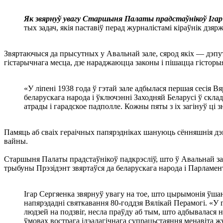
Як звярнуў увагу Старшыня Палаты прадстаўнікоў І
тых задач, якія паставіў перад журналістамі кіраўнік дзя
Звяртаючыся да прысутных у Авальнай зале, сярод якіх — дэпут
гістарычнага месца, дзе нараджаюцца законы і пішацца гістор
«У ліпені 1938 года ў гэтай зале адбылася першая сесія 
беларускага народа і ўключэнні Заходняй Беларусі ў скла
атрады і гарадское падполле. Кожны пяты з іх загінуў ці зн
Памяць аб сваіх гераічных папярэдніках шануюць сённяшнія дэ
вайны.
Старшыня Палаты прадстаўнікоў падкрэсліў, што ў Авальнай зал
трыбуны Прэзідэнт звяртаўся да беларускага народа і Парламе
Ігар Сергяенка звярнуў увагу на тое, што цырымонія ўш
напярэдадні святкавання 80-годдзя Вялікай Перамогі. «У
людзей на подзвіг, несла праўду аб тым, што адбывалася н
ўмовах вострага ідэалагічнага супрацьстаяння менавіта 