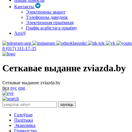
Нашы праекты
Кантакты
Электронны зварот
Тэлефонны даведнік
Электронная прыёмная
Графік асабістага прыёму
Архіў
8 (017) 311-17-35
Сеткавае выданне zviazda.by
Сеткавае выданне zviazda.by
бел
рус
eng
Галоўнае
Палітыка
Эканоміка
Грамадства