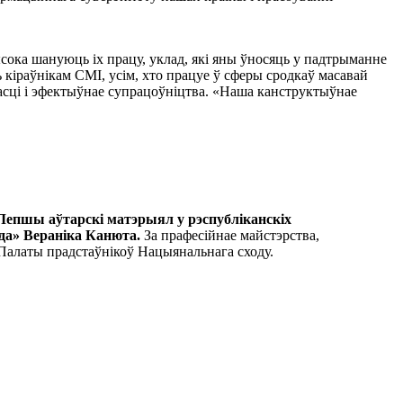
ысока шануюць іх працу, уклад, які яны ўносяць у падтрыманне
 кіраўнікам СМІ, усім, хто працуе ў сферы сродкаў масавай
асці і эфектыўнае супрацоўніцтва. «Наша канструктыўнае
Лепшы аўтарскі матэрыял у рэспубліканскіх
зда» Вераніка Канюта.
За прафесійнае майстэрства,
 Палаты прадстаўнікоў Нацыянальнага сходу.