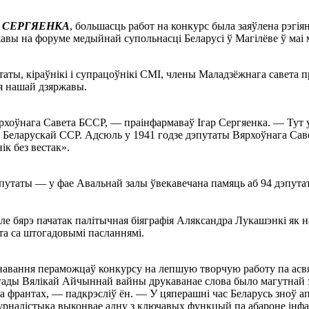
гар СЕРГЯЕНКА
, большасць работ на конкурс была заяўлена рэгія
ржавы на форуме медыйнай супольнасці Беларусі ў Магілёве ў маі
аты, кіраўнікі і супрацоўнікі СМІ, члены Маладзёжнага савета п
ыя нашай дзяржавы.
Вярхоўнага Савета БССР, — праінфармаваў Ігар Сергяенка. — Тут 
д Беларускай ССР. Адсюль у 1941 годзе дэпутаты Вярхоўнага Саве
ік без вестак».
путаты — у фае Авальнай залы ўвекавечана памяць аб 94 дэпутат
е бярэ пачатак палітычная біяграфія Аляксандра Лукашэнкі як на
нта са штогадовымі пасланнямі.
анавання пераможцаў конкурсу на лепшую творчую работу па асв
 гады Вялікай Айчыннай вайны друкаванае слова было магутнай з
а франтах, — падкрэсліў ён. — У цяперашні час Беларусь зноў ап
журналістыка выконвае адну з ключавых функцый па абароне інф