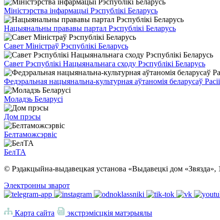
Міністэрства інфармацыі Рэспублікі Беларусь
Нацыянальны прававы партал Рэспублікі Беларусь
Савет Міністраў Рэспублікі Беларусь
Савет Рэспублікі Нацыянальнага сходу Рэспублікі Беларусь
Федэральная нацыянальна-культурная аўтаномія беларусаў Расіі
Моладзь Беларусі
Дом прэсы
Белтаможсэрвіс
БелТА
© Рэдакцыйна-выдавецкая установа «Выдавецкі дом «Звязда», 
Электронны зварот
Карта сайта
экстрэмісцкія матэрыялы