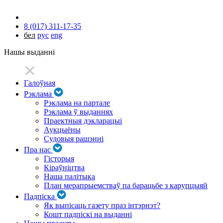
8 (017) 311-17-35
бел
рус
eng
Нашы выданні
Галоўная
Рэклама
Рэклама на партале
Рэклама ў выданнях
Праектныя дэкларацыі
Аукцыёны
Судовыя рашэнні
Пра нас
Гісторыя
Кіраўніцтва
Наша палітыка
План мерапрыемстваў па барацьбе з карупцыяй
Падпіска
Як выпісаць газету праз інтэрнэт?
Кошт падпіскі на выданні