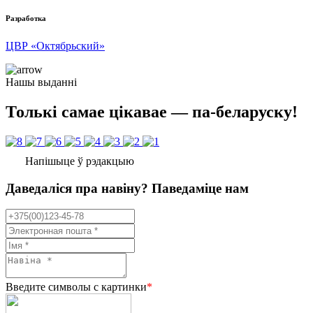
Разработка
ЦВР «Октябрьский»
Нашы выданні
Толькі самае цікавае — па-беларуску!
Напішыце ў рэдакцыю
Даведаліся пра навіну? Паведаміце нам
Введите символы с картинки
*