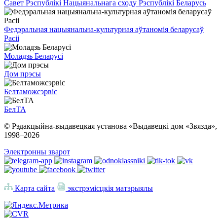
Савет Рэспублікі Нацыянальнага сходу Рэспублікі Беларусь
Федэральная нацыянальна-культурная аўтаномія беларусаў
Расіі
Моладзь Беларусі
Дом прэсы
Белтаможсэрвіс
БелТА
© Рэдакцыйна-выдавецкая установа «Выдавецкі дом «Звязда»,
1998–
2026
Электронны зварот
Карта сайта
экстрэмісцкія матэрыялы