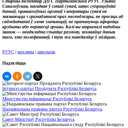
Старшы інспектар ДІГС Партызанскага РУУС Ульяна
Сакалоўская, нагадвае ў гэтай сувязі, што: супрацоўнікі
банкаў, праваахоўных органаў і аператары сувязі не
звязваюцца з грамадзянамі праз месенджары, не просяць аб
садзейнічанні ў злове злачынцаў, не прапануюць аформіць
крэдыты або перавесці грошы. Калі вы атрымалі падобны
званок — неадкладна спыніце размову, захавайце даныя
таго, хто тэлефанаваў, і тут жа паведаміце ў міліцыю.
РУУС
|
махляры
|
школьнік
Падзяліцца
Інтэрнэт-партал Прэзідэнта Рэспублікі Беларусь
Міністэрства інфармацыі Рэспублікі Беларусь
Нацыянальны прававы партал Рэспублікі Беларусь
Савет Міністраў Рэспублікі Беларусь