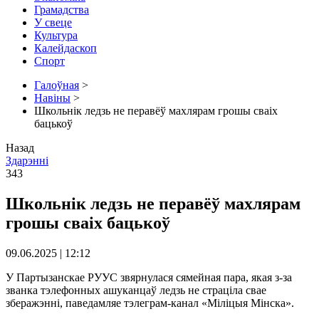
Грамадства
У свеце
Культура
Калейдаскоп
Спорт
Галоўная
>
Навіны
>
Школьнік ледзь не перавёў махлярам грошы сваіх
бацькоў
Назад
Здарэннi
343
Школьнік ледзь не перавёў махлярам
грошы сваіх бацькоў
09.06.2025 | 12:12
У Партызанскае РУУС звярнулася сямейная пара, якая з-за
званка тэлефонных ашуканцаў ледзь не страціла свае
зберажэнні, паведамляе тэлеграм-канал «Міліцыя Мінска».