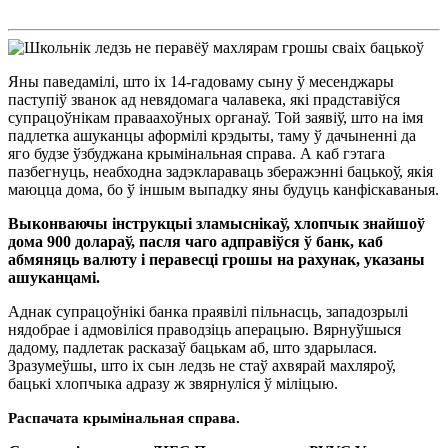
Яны паведамілі, што іх 14-гадоваму сыну ў месенджары
паступіў званок ад невядомага чалавека, які прадставіўся
супрацоўнікам праваахоўных органаў. Той заявіў, што на імя
падлетка ашуканцы аформілі крэдыты, таму ў дачыненні да
яго будзе ўзбуджана крымінальная справа. А каб гэтага
пазбегнуць, неабходна задэклараваць зберажэнні бацькоў, якія
маюцца дома, бо ў іншым выпадку яны будуць канфіскаваныя.
Выконваючы інструкцыі зламыснікаў, хлопчык знайшоў
дома 900 долараў, пасля чаго адправіўся ў банк, каб
абмяняць валюту і перавесці грошы на рахунак, указаны
ашуканцамі.
Аднак супрацоўнікі банка праявілі пільнасць, западозрылі
нядобрае і адмовіліся праводзіць аперацыю. Вярнуўшыся
дадому, падлетак расказаў бацькам аб, што здарылася.
Зразумеўшы, што іх сын ледзь не стаў ахвярай махляроў,
бацькі хлопчыка адразу ж звярнуліся ў міліцыю.
Распачата крымінальная справа.