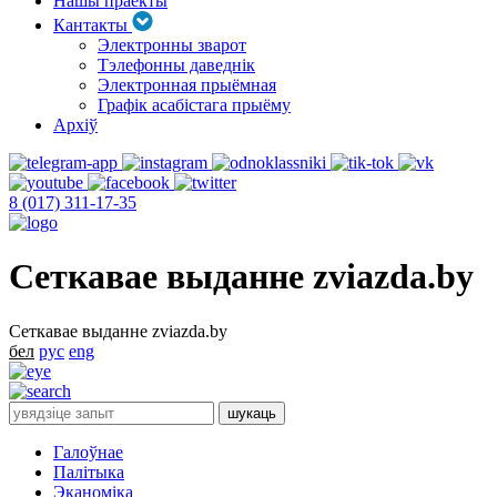
Нашы праекты
Кантакты
Электронны зварот
Тэлефонны даведнік
Электронная прыёмная
Графік асабістага прыёму
Архіў
8 (017) 311-17-35
Сеткавае выданне zviazda.by
Сеткавае выданне zviazda.by
бел
рус
eng
Галоўнае
Палітыка
Эканоміка