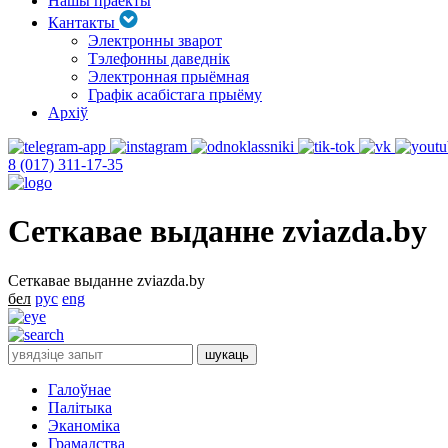
Нашы праекты
Кантакты
Электронны зварот
Тэлефонны даведнік
Электронная прыёмная
Графік асабістага прыёму
Архіў
8 (017) 311-17-35
Сеткавае выданне zviazda.by
Сеткавае выданне zviazda.by
бел
рус
eng
Галоўнае
Палітыка
Эканоміка
Грамадства