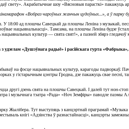
даў свету». Акрабатычнае шоу «Вясновыя парасткі» пакажуць ар
кінамарафон «Вобраз чароўных жанчын цудоўных...», а ў парку 
ры. У 18:00 ад плошчы Савецкай да плошчы Леніна з музыкай, пес
ноўвае нацыянальнасці». Тамсама, на плошчы Леніна будзе ўсталя
цыянальных культур — свята свят!», а пазней збярэ гледачоў м
з удзелам «Душэўнага радыё» і расійскага гурта «Фабрыка»,
і пабываў на фэсце нацыянальных культур, карагоды падворкаў. П
орках у гістарычным цэнтры Гродна, дзе пакажуць свае песні, т
ецца другі дзень свята на плошчы Савецкай. І далей тут нон-ст
тэатра і музычнага тэатра «Рада» «Ноч Земфіры» паводле паэмы
парку Жылібера. Тут выступяць з канцэртнай праграмай «Музык
естываль кнігі «Адзінства ў разнастайнасці», канцэрты замежн