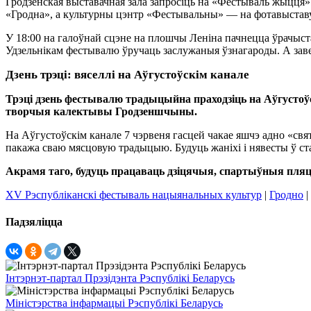
Гродзенская выставачная зала запросіць на «Фестываль жыцця»
«Гродна», а культурны цэнтр «Фестывальны» — на фотавыста
У 18:00 на галоўнай сцэне на плошчы Леніна пачнецца ўрачыс
Удзельнікам фестывалю ўручаць заслужаныя ўзнагароды. А заве
Дзень трэці: вяселлі на Аўгустоўскім канале
Трэці дзень фестывалю традыцыйна праходзіць на Аўгустоў
творчыя калектывы Гродзеншчыны.
На Аўгустоўскім канале 7 чэрвеня гасцей чакае яшчэ адно «св
пакажа сваю мясцовую традыцыю. Будуць жаніхі і нявесты ў ст
Акрамя таго, будуць працаваць дзіцячыя, спартыўныя пляцо
XV Рэспубліканскі фестываль нацыянальных культур
|
Гродно
|
Падзяліцца
Інтэрнэт-партал Прэзідэнта Рэспублікі Беларусь
Міністэрства інфармацыі Рэспублікі Беларусь