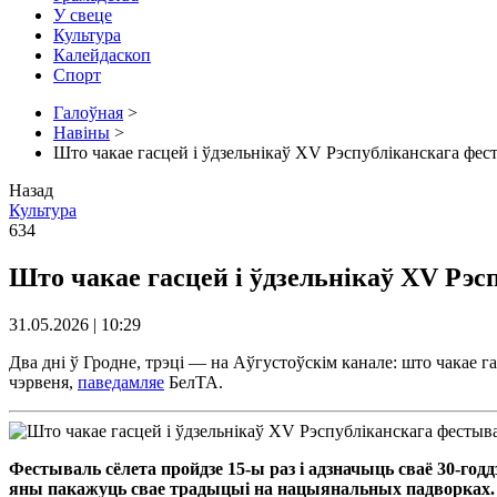
У свеце
Культура
Калейдаскоп
Спорт
Галоўная
>
Навіны
>
Што чакае гасцей і ўдзельнікаў XV Рэспубліканскага фе
Назад
Культура
634
Што чакае гасцей і ўдзельнікаў XV Рэ
31.05.2026 | 10:29
Два дні ў Гродне, трэці — на Аўгустоўскім канале: што чакае
чэрвеня,
паведамляе
БелТА.
Фестываль сёлета пройдзе 15-ы раз і адзначыць сваё 30-год
яны пакажуць свае традыцыі на нацыянальных падворках. 