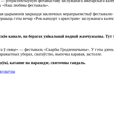
 — рэтраспектыўную фотавыставу заслужанага аматарскага калек
ву «Наш любімы фестываль».
тая цырымонія закрыцця заключных мерапрыемстваў фестывалю «П
ршыць гэты вечар «Рок-канцэрт з аркестрам» заслужанага калект
скім канале, на берагах унікальнай воднай жамчужыны. Тут 
ята ў свяце» — фестываль «Скарбы Гродзеншчыны». У гэты дзень т
аражытных уборах, сватаўство, выпечка каравая, застолле.
ўкі, катанне на параходзе, святочны гандаль.
культура