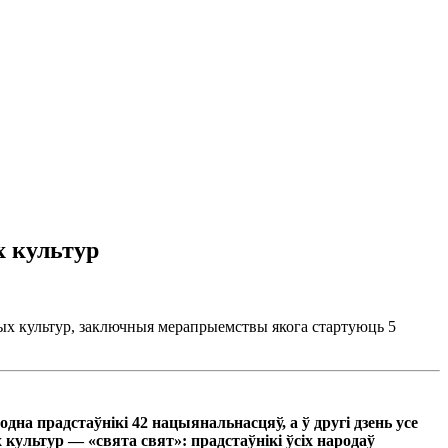
х культур
ных культур, заключныя мерапрыемствы якога стартуюць 5
дна прадстаўнікі 42 нацыянальнасцяў, а ў другі дзень усе
льтур — «свята свят»: прадстаўнікі ўсіх народаў