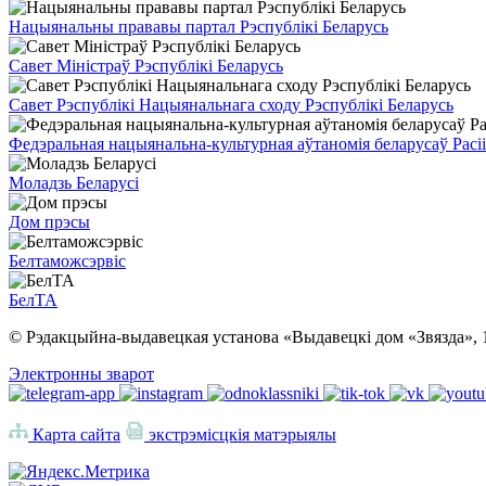
Нацыянальны прававы партал Рэспублікі Беларусь
Савет Міністраў Рэспублікі Беларусь
Савет Рэспублікі Нацыянальнага сходу Рэспублікі Беларусь
Федэральная нацыянальна-культурная аўтаномія беларусаў Расіі
Моладзь Беларусі
Дом прэсы
Белтаможсэрвіс
БелТА
© Рэдакцыйна-выдавецкая установа «Выдавецкі дом «Звязда», 
Электронны зварот
Карта сайта
экстрэмісцкія матэрыялы