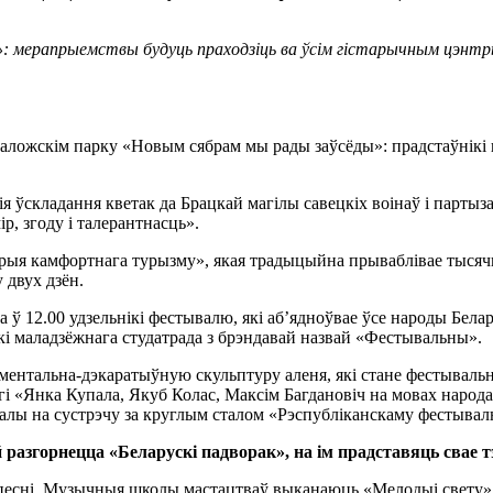
»: мерапрыемствы будуць праходзіць ва ўсім гістарычным цэнт
аложскім парку «Новым сябрам мы рады заўсёды»: прадстаўнікі 
 ўскладання кветак да Брацкай магілы савецкіх воінаў і партыза
, згоду і талерантнасць».
ыя камфортнага турызму», якая традыцыйна прываблівае тысячы
у двух дзён.
а ў 12.00 удзельнікі фестывалю, які аб’ядноўвае ўсе народы Бел
нікі маладзёжнага студатрада з брэндавай назвай «Фестывальны».
ментальна-дэкаратыўную скульптуру аленя, які стане фестывальн
нігі «Янка Купала, Якуб Колас, Максім Багдановіч на мовах наро
палы на сустрэчу за круглым сталом «Рэспубліканскаму фестыва
азгорнецца «Беларускі падворак», на ім прадставяць свае т
і песні. Музычныя школы мастацтваў выканаюць «Мелодыі свету»