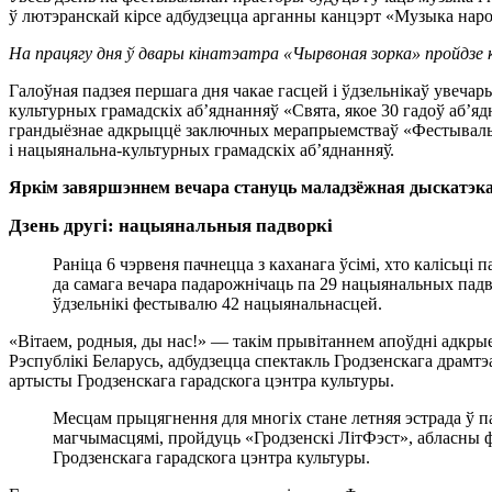
ў лютэранскай кірсе адбудзецца арганны канцэрт «Музыка наро
На працягу дня ў двары кінатэатра «Чырвоная зорка» пройдзе 
Галоўная падзея першага дня чакае гасцей і ўдзельнікаў увеча
культурных грамадскіх аб’яднанняў «Свята, якое 30 гадоў аб’яд
грандыёзнае адкрыццё заключных мерапрыемстваў «Фестываль на
і нацыянальна-культурных грамадскіх аб’яднанняў.
Яркім завяршэннем вечара стануць маладзёжная дыскатэка 
Дзень другі: нацыянальныя падворкі
Раніца 6 чэрвеня пачнецца з каханага ўсімі, хто калісьц
да самага вечара падарожнічаць па 29 нацыянальных падв
ўдзельнікі фестывалю 42 нацыянальнасцей.
«Вітаем, родныя, ды нас!» — такім прывітаннем апоўдні адкры
Рэспублікі Беларусь, адбудзецца спектакль Гродзенскага драм
артысты Гродзенскага гарадскога цэнтра культуры.
Месцам прыцягнення для многіх стане летняя эстрада ў 
магчымасцямі, пройдуць «Гродзенскі ЛітФэст», абласны ф
Гродзенскага гарадскога цэнтра культуры.