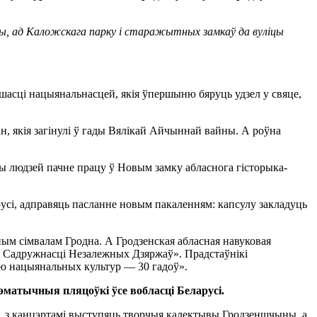
ры, ад Каложскага парку і старажытных замкаў да вуліцы
шасці нацыянальнасцей, якія ўпершыню бяруць удзел у свяце,
н, якія загінулі ў гады Вялікай Айчыннай вайны. А роўна
 людзей пачне працу ў Новым замку абласнога гісторыка-
арусі, адправяць пасланне новым пакаленням: капсулу закладуць
ым сімвалам Гродна. А Гродзенская абласная навуковая
да Садружнасці Незалежных Дзяржаў». Прадстаўнікі
лю нацыянальных культур — 30 гадоў».
эматычныя пляцоўкі ўсе вобласці Беларусі.
, з канцэртамі выступяць творчыя калектывы Гродзеншчыны, а