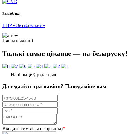
Разработка
ЦВР «Октябрьский»
Нашы выданні
Толькі самае цікавае — па-беларуску!
Напішыце ў рэдакцыю
Даведаліся пра навіну? Паведаміце нам
Введите символы с картинки
*