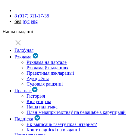
8 (017) 311-17-35
бел
рус
eng
Нашы выданні
Галоўная
Рэклама
Рэклама на партале
Рэклама ў выданнях
Праектныя дэкларацыі
Аукцыёны
Судовыя рашэнні
Пра нас
Гісторыя
Кіраўніцтва
Наша палітыка
План мерапрыемстваў па барацьбе з карупцыяй
Падпіска
Як выпісаць газету праз інтэрнэт?
Кошт падпіскі на выданні