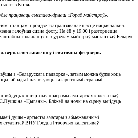
тысты з Кітая.
будзе працаваць выстава-кірмаш «Горад майстроў».
нямі і танцамі пройдзе тэатралізаванае шэсце нацыянальна-
вана галоўная сцэна фэсту. На ёй у 19:00 і разгорнецца
аштабны гала-канцэрт з удзелам майстроў мастацтваў Беларусі
 лазерна-светлавое шоу і святочны феерверк.
ачаўшы з «Беларускага падворка», затым можна будзе хоць
анцы, абрады і пачастуюць каларытнымі стравамі
оп пройдуць канцэртныя праграмы аматарскіх калектываў
 А.С.Пушкіна «Цыганы». Бліжэй да ночы на сцэну выйдуць
а маёй душы» артысты-аматары з абмежаванымі
ых студэнтаў ВНУ Гродна і творчых калектываў