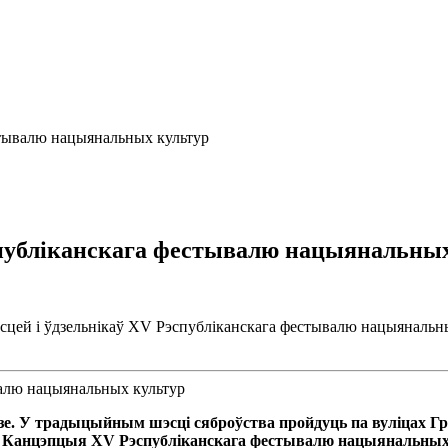
стывалю нацыянальных культур
спубліканскага фестывалю нацыянальны
 гасцей і ўдзельнікаў XV Рэспубліканскага фестывалю нацыяналь
дзе. У традыцыйным шэсці сяброўства пройдуць па вуліцах Гро
Канцэпцыя XV Рэспубліканскага фестывалю нацыянальных ку