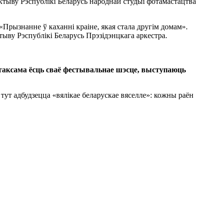
тыву Рэспублікі Беларусь народнай студыі фотамастацтва
рызнанне ў каханні краіне, якая стала другім домам».
ыву Рэспублікі Беларусь Прэзідэнцкага аркестра.
таксама ёсць сваё фестывальнае шэсце, выступаюць
ут адбудзецца «вялікае беларускае вяселле»: кожны раён