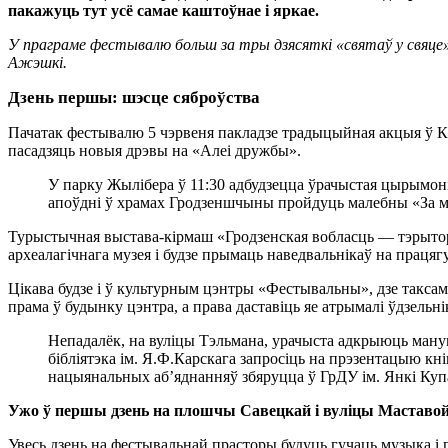
пакажуць тут усё самае каштоўнае і яркае.
У праграме фестывалю больш за тры дзясяткі «святаў у свяце
Ажэшкі.
Дзень першы: шэсце сяброўства
Пачатак фестывалю 5 чэрвеня пакладзе традыцыйная акцыя ў К
пасадзяць новыя дрэвы на «Алеі дружбы».
У парку Жылібера ў 11:30 адбудзецца ўрачыстая цырымонія
апоўдні ў храмах Гродзеншчыны пройдуць малебны «За мір
Турыстычная выстава-кірмаш «Гродзенская вобласць — тэрытор
археалагічнага музея і будзе прымаць наведвальнікаў на працяг
Цікава будзе і ў культурным цэнтры «Фестывальны», дзе таксам
прама ў будынку цэнтра, а права даставіць яе атрымалі ўдзель
Непадалёк, на вуліцы Тэльмана, урачыста адкрыюць ману
бібліятэка ім. Я.Ф.Карскага запросіць на прэзентацыю к
нацыянальных аб’яднанняў збяруцца ў ГрДУ ім. Янкі Ку
Ужо ў першы дзень на плошчы Савецкай і вуліцы Маставой р
Увесь дзень на фестывальнай прасторы будуць гучаць музыка 