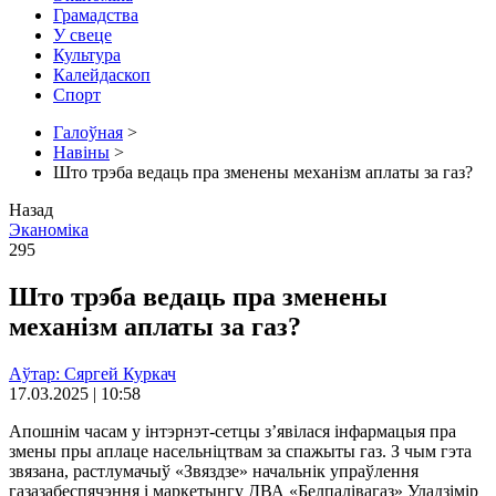
Грамадства
У свеце
Культура
Калейдаскоп
Спорт
Галоўная
>
Навіны
>
Што трэба ведаць пра зменены механізм аплаты за газ?
Назад
Эканоміка
295
Што трэба ведаць пра зменены
механізм аплаты за газ?
Аўтар: Сяргей Куркач
17.03.2025 | 10:58
Апошнім часам у інтэрнэт-сетцы з’явілася інфармацыя пра
змены пры аплаце насельніцтвам за спажыты газ. З чым гэта
звязана, растлумачыў «Звяздзе» начальнік упраўлення
газазабеспячэння і маркетынгу ДВА «Белпалівагаз» Уладзімір