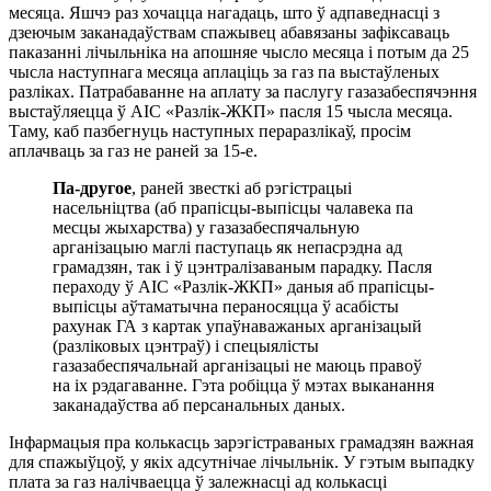
месяца. Яшчэ раз хочацца нагадаць, што ў адпаведнасці з
дзеючым заканадаўствам спажывец абавязаны зафіксаваць
паказанні лічыльніка на апошняе чысло месяца і потым да 25
чысла наступнага месяца аплаціць за газ па выстаўленых
разліках. Патрабаванне на аплату за паслугу газазабеспячэння
выстаўляецца ў АІС «Разлік-ЖКП» пасля 15 чысла месяца.
Таму, каб пазбегнуць наступных пераразлікаў, просім
аплачваць за газ не раней за 15-е.
Па-другое
, раней звесткі аб рэгістрацыі
насельніцтва (аб прапісцы-выпісцы чалавека па
месцы жыхарства) у газазабеспячальную
арганізацыю маглі паступаць як непасрэдна ад
грамадзян, так і ў цэнтралізаваным парадку. Пасля
пераходу ў АІС «Разлік-ЖКП» даныя аб прапісцы-
выпісцы аўтаматычна пераносяцца ў асабісты
рахунак ГА з картак упаўнаважаных арганізацый
(разліковых цэнтраў) і спецыялісты
газазабеспячальнай арганізацыі не маюць правоў
на іх рэдагаванне. Гэта робіцца ў мэтах выканання
заканадаўства аб персанальных даных.
Інфармацыя пра колькасць зарэгістраваных грамадзян важная
для спажыўцоў, у якіх адсутнічае лічыльнік. У гэтым выпадку
плата за газ налічваецца ў залежнасці ад колькасці