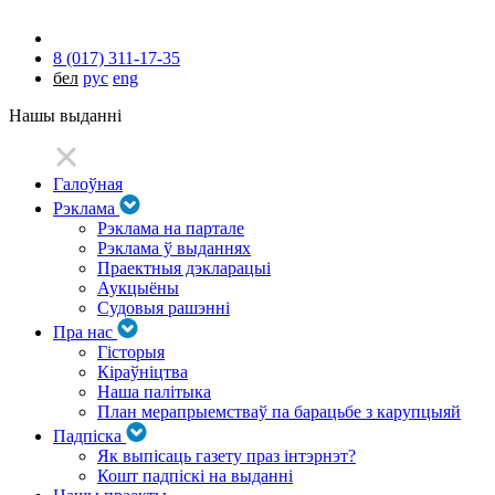
8 (017) 311-17-35
бел
рус
eng
Нашы выданні
Галоўная
Рэклама
Рэклама на партале
Рэклама ў выданнях
Праектныя дэкларацыі
Аукцыёны
Судовыя рашэнні
Пра нас
Гісторыя
Кіраўніцтва
Наша палітыка
План мерапрыемстваў па барацьбе з карупцыяй
Падпіска
Як выпісаць газету праз інтэрнэт?
Кошт падпіскі на выданні