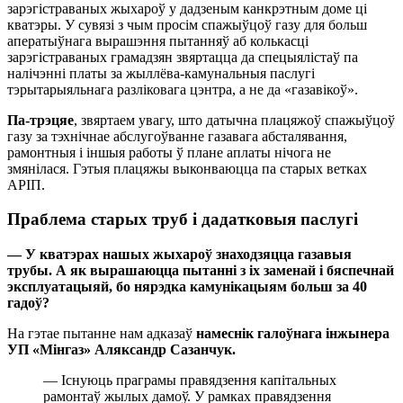
зарэгістраваных жыхароў у дадзеным канкрэтным доме ці
кватэры. У сувязі з чым просім спажыўцоў газу для больш
аператыўнага вырашэння пытанняў аб колькасці
зарэгістраваных грамадзян звяртацца да спецыялістаў па
налічэнні платы за жыллёва-камунальныя паслугі
тэрытарыяльнага разліковага цэнтра, а не да «газавікоў».
Па-трэцяе
, звяртаем увагу, што датычна плацяжоў спажыўцоў
газу за тэхнічнае абслугоўванне газавага абсталявання,
рамонтныя і іншыя работы ў плане аплаты нічога не
змянілася. Гэтыя плацяжы выконваюцца па старых ветках
АРІП.
Праблема старых труб і дадатковыя паслугі
— У кватэрах нашых жыхароў знаходзяцца газавыя
трубы. А як вырашаюцца пытанні з іх заменай і бяспечнай
эксплуатацыяй, бо нярэдка камунікацыям больш за 40
гадоў?
На гэтае пытанне нам адказаў
намеснік галоўнага інжынера
УП «Мінгаз» Аляксандр Сазанчук.
— Існуюць праграмы правядзення капітальных
рамонтаў жылых дамоў. У рамках правядзення