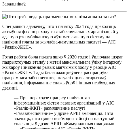
Завальнікаў.
Спецыяліст адзначыў, што з пачатку 2024 года праходзіць
актыўная фаза пераходу газазабеспячальных арганізацый у
адзіную рэспубліканскую аўтаматызаваную сістэму па
налічэнні платы за жыллёва-камунальныя паслугі — АІС
«Разлік-ЖКП».
Гэтая работа была пачата яшчэ ў 2020 годзе і ўключала шэраг
падрыхтоўчых этапаў з мэтай максімальнага ўліку інтарэсаў
жыхароў і зніжэння рызык магчымых збояў у рабоце АІС
«Разлік-ЖКП». Тады была ажыццёўлена распрацоўка
праграмнага забеспячэння, актуалізацыя алгарытмаў
налічэння, інфармаванне спажыўцоў і іншыя неабходныя
дзеянні.
— Пры пераходзе працэсу налічэння з
інфармацыйных сістэм газавых арганізацый у АІС
«Разлік-ЖКП» размяшчэнне паслугі
«Газазабеспячэнне» ў дрэве АРІП змяняецца. Гэта
значыць, што цяпер неабходна зайсці па наступнай
спасылцы ў дрэве АРІП: «Камунальныя плацяжы»
— «Газазабеспячэнне АІС «Разлік-ЖКП» —