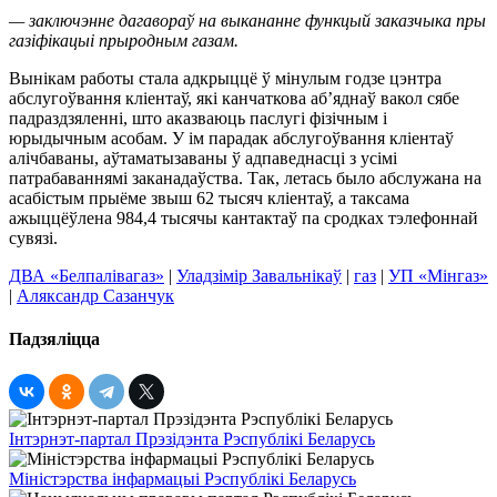
— заключэнне дагавораў на выкананне функцый заказчыка пры
газіфікацыі прыродным газам.
Вынікам работы стала адкрыццё ў мінулым годзе цэнтра
абслугоўвання кліентаў, які канчаткова аб’яднаў вакол сябе
падраздзяленні, што аказваюць паслугі фізічным і
юрыдычным асобам. У ім парадак абслугоўвання кліентаў
алічбаваны, аўтаматызаваны ў адпаведнасці з усімі
патрабаваннямі заканадаўства. Так, летась было абслужана на
асабістым прыёме звыш 62 тысяч кліентаў, а таксама
ажыццёўлена 984,4 тысячы кантактаў па сродках тэлефоннай
сувязі.
ДВА «Белпалівагаз»
|
Уладзімір Завальнікаў
|
газ
|
УП «Мінгаз»
|
Аляксандр Сазанчук
Падзяліцца
Інтэрнэт-партал Прэзідэнта Рэспублікі Беларусь
Міністэрства інфармацыі Рэспублікі Беларусь