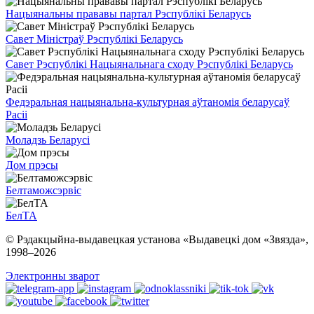
Нацыянальны прававы партал Рэспублікі Беларусь
Савет Міністраў Рэспублікі Беларусь
Савет Рэспублікі Нацыянальнага сходу Рэспублікі Беларусь
Федэральная нацыянальна-культурная аўтаномія беларусаў
Расіі
Моладзь Беларусі
Дом прэсы
Белтаможсэрвіс
БелТА
© Рэдакцыйна-выдавецкая установа «Выдавецкі дом «Звязда»,
1998–
2026
Электронны зварот