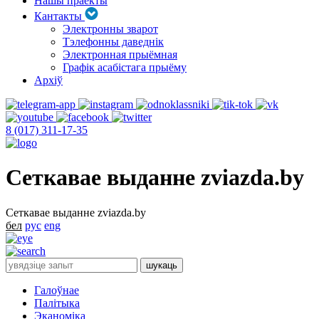
Нашы праекты
Кантакты
Электронны зварот
Тэлефонны даведнік
Электронная прыёмная
Графік асабістага прыёму
Архіў
8 (017) 311-17-35
Сеткавае выданне zviazda.by
Сеткавае выданне zviazda.by
бел
рус
eng
Галоўнае
Палітыка
Эканоміка