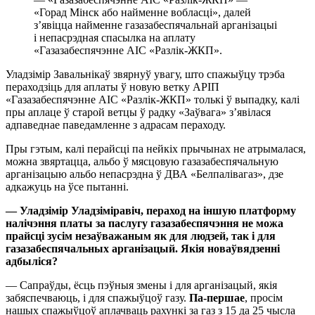
«Горад Мінск або найменне вобласці», далей
з’явіцца найменне газазабеспячальнай арганізацыі
і непасрэдная спасылка на аплату
«Газазабеспячэнне АІС «Разлік-ЖКП».
Уладзімір Завальнікаў звярнуў увагу, што спажыўцу трэба
пераходзіць для аплаты ў новую ветку АРІП
«Газазабеспячэнне АІС «Разлік-ЖКП» толькі ў выпадку, калі
пры аплаце ў старой ветцы ў радку «Заўвага» з’явілася
адпаведнае паведамленне з адрасам пераходу.
Пры гэтым, калі перайсці па нейкіх прычынах не атрымалася,
можна звяртацца, альбо ў мясцовую газазабеспячальную
арганізацыю альбо непасрэдна ў ДВА «Белпалівагаз», дзе
адкажуць на ўсе пытанні.
— Уладзімір Уладзіміравіч, пераход на іншую платформу
налічэння платы за паслугу газазабеспячэння не можа
прайсці зусім незаўважаным як для людзей, так і для
газазабеспячальных арганізацый. Якія новаўвядзенні
адбыліся?
— Сапраўды, ёсць пэўныя змены і для арганізацый, якія
забяспечваюць, і для спажыўцоў газу.
Па-першае
, просім
нашых спажыўцоў аплачваць рахункі за газ з 15 да 25 чысла