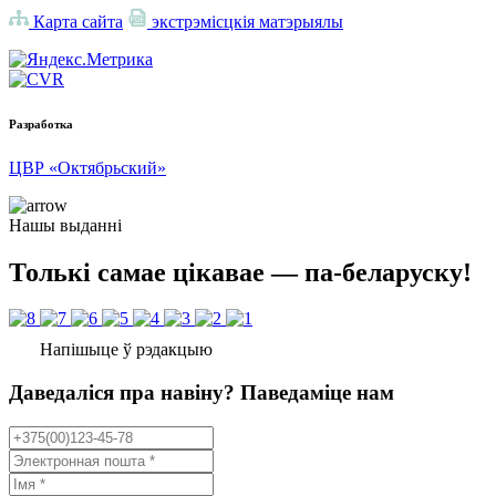
Карта сайта
экстрэмісцкія матэрыялы
Разработка
ЦВР «Октябрьский»
Нашы выданні
Толькі самае цікавае — па-беларуску!
Напішыце ў рэдакцыю
Даведаліся пра навіну? Паведаміце нам