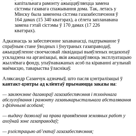
капітальнага рамонту ажыццяўляецца замена
сістэмы газавага спажывання дома. Так, летась у
Мінску была заменена сістэма газазабеспячэння ў
164 дамах (15 340 кватэрах), а сёлета запланавана
замена гэтай сістэмы ў 170 дамах (17 226
кватэрах).
Адказнасць за забеспячэнне захаванасці, падтрыманне ў
спраўным стане ўводных і ўнутраных газаправодаў,
ажыццяўленне своечасовай ліквідацыі выяўленых недахопаў
ускладзена на арганізацыі, якія ажыццяўляюць эксплуатацыю
жыллёвага фонду, упаўнаважаных асоб па кіраванні агульнай
маёмасцю, таварыства ўласнікаў.
Аляксандр Сазанчук адзначыў, што пасля цэнтралізацыі ў
кантакт-цэнтры ад кліентаў прымаюцца заказы на
:
— заключэнне дагавораў газазабеспячэння і тэхнічнага
абслугоўвання і рамонту газавыкарыстальнага абсталявання
з фізічнымі асобамі;
— выдачу дазволаў на права правядзення земляных работ у
ахоўнай зоне газаправодаў;
— рэгістрацыю аб’ектаў газазабеспячэння;