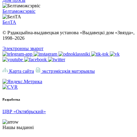
Дом прэсы
Белтаможсэрвіс
БелТА
© Рэдакцыйна-выдавецкая установа «Выдавецкі дом «Звязда»,
1998–
2026
Электронны зварот
Карта сайта
экстрэмісцкія матэрыялы
Разработка
ЦВР «Октябрьский»
Нашы выданні