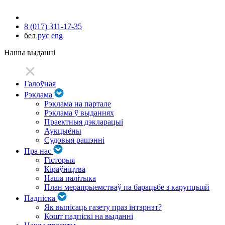
8 (017) 311-17-35
бел
рус
eng
Нашы выданні
Галоўная
Рэклама
Рэклама на партале
Рэклама ў выданнях
Праектныя дэкларацыі
Аукцыёны
Судовыя рашэнні
Пра нас
Гісторыя
Кіраўніцтва
Наша палітыка
План мерапрыемстваў па барацьбе з карупцыяй
Падпіска
Як выпісаць газету праз інтэрнэт?
Кошт падпіскі на выданні