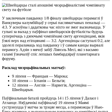
У заключным паядынку 1/8 фіналу швейцарцы перамаглі ў
Ванкуверы калумбійцаў у серыі пасляматчавых пенальці —
4:3. У асноўны і дадатковы час ніхто не змог вызначыцца. У
гульні за выхад у паўфінал швейцарскія футбалісты будуць
супернічаць з дзеючымі чэмпіёнамі свету аргенцінцамі, якія
ўзялі верх над егіпцянамі — 3:2. Аргенцінцы саступалі 0:2, але
здолелі пераламаць ход паядынку і ў самым канцы вырвалі
перамогу. Адзін з мячоў забіў Ліянэль Месі, які з васьмю
галамі ўзначаліў спіс лепшых бамбардзіраў планетарнага
форуму.
Расклад чвэрцьфінальных матчаў:
9 ліпеня — Францыя — Марока;
10 ліпеня — Іспанія — Бельгія;
12 ліпеня — Англія — Нарвегія, Аргенціна —
Швейцарыя.
Паўфінальныя баталіі пройдуць 14 і 15 ліпеня ў Даласе і
Атланце. Няўдачнікі паўфіналаў 19 ліпеня ў Маямі
сустрэнуцца ў матчы за трэцяе месца, а пераможцы ў Нью-
Ёрку згуляюць у вырашальным паядынку за чэмпіёнскі тытул.