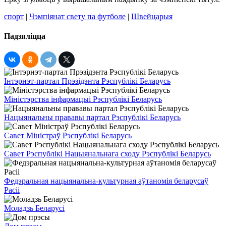
спорт
|
Чэмпіянат свету па футболе
|
Швейцарыя
Падзяліцца
Інтэрнэт-партал Прэзідэнта Рэспублікі Беларусь
Міністэрства інфармацыі Рэспублікі Беларусь
Нацыянальны прававы партал Рэспублікі Беларусь
Савет Міністраў Рэспублікі Беларусь
Савет Рэспублікі Нацыянальнага сходу Рэспублікі Беларусь
Федэральная нацыянальна-культурная аўтаномія беларусаў
Расіі
Моладзь Беларусі