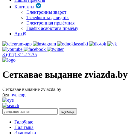
Нашы праекты
Кантакты
Электронны зварот
Тэлефонны даведнік
Электронная прыёмная
Графік асабістага прыёму
Архіў
8 (017) 311-17-35
Сеткавае выданне zviazda.by
Сеткавае выданне zviazda.by
бел
рус
eng
Галоўнае
Палітыка
Эканоміка