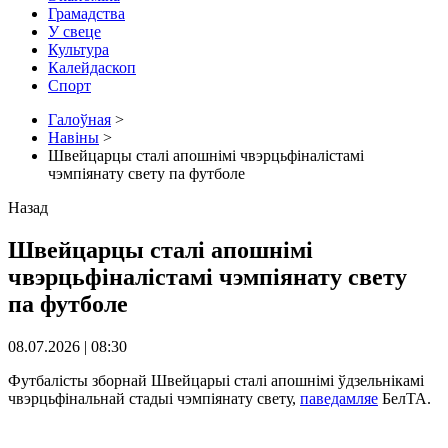
Грамадства
У свеце
Культура
Калейдаскоп
Спорт
Галоўная
>
Навіны
>
Швейцарцы сталі апошнімі чвэрцьфіналістамі
чэмпіянату свету па футболе
Назад
Швейцарцы сталі апошнімі
чвэрцьфіналістамі чэмпіянату свету
па футболе
08.07.2026 | 08:30
Футбалісты зборнай Швейцарыі сталі апошнімі ўдзельнікамі
чвэрцьфінальнай стадыі чэмпіянату свету,
паведамляе
БелТА.