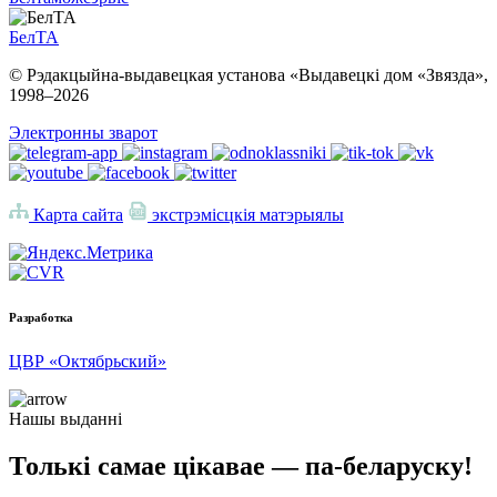
БелТА
© Рэдакцыйна-выдавецкая установа «Выдавецкі дом «Звязда»,
1998–
2026
Электронны зварот
Карта сайта
экстрэмісцкія матэрыялы
Разработка
ЦВР «Октябрьский»
Нашы выданні
Толькі самае цікавае — па-беларуску!