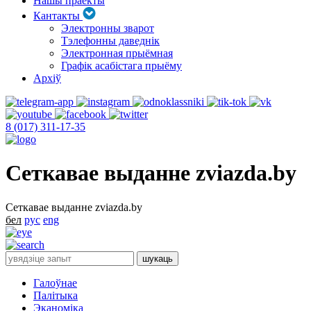
Нашы праекты
Кантакты
Электронны зварот
Тэлефонны даведнік
Электронная прыёмная
Графік асабістага прыёму
Архіў
8 (017) 311-17-35
Сеткавае выданне zviazda.by
Сеткавае выданне zviazda.by
бел
рус
eng
Галоўнае
Палітыка
Эканоміка