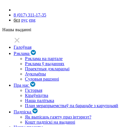
8 (017) 311-17-35
бел
рус
eng
Нашы выданні
Галоўная
Рэклама
Рэклама на партале
Рэклама ў выданнях
Праектныя дэкларацыі
Аукцыёны
Судовыя рашэнні
Пра нас
Гісторыя
Кіраўніцтва
Наша палітыка
План мерапрыемстваў па барацьбе з карупцыяй
Падпіска
Як выпісаць газету праз інтэрнэт?
Кошт падпіскі на выданні