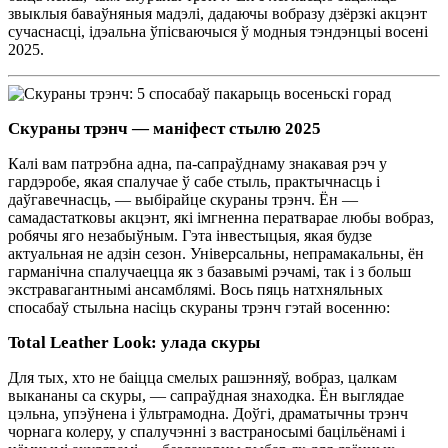
звыклыя баваўняныя мадэлі, дадаючы вобразу дзёрзкі акцэнт
сучаснасці, ідэальна ўпісваючыся ў модныя тэндэнцыі восені
2025.
Скураны трэнч — маніфест стылю 2025
Калі вам патрэбна адна, па-сапраўднаму знакавая рэч у
гардэробе, якая спалучае ў сабе стыль, практычнасць і
даўгавечнасць, — выбірайце скураны трэнч. Ён —
самадастатковы акцэнт, які імгненна ператварае любы вобраз,
робячы яго незабыўным. Гэта інвестыцыя, якая будзе
актуальная не адзін сезон. Універсальны, непрамакальны, ён
гарманічна спалучаецца як з базавымі рэчамі, так і з больш
экстравагантнымі ансамблямі. Вось пяць натхняльных
спосабаў стыльна насіць скураны трэнч гэтай восенню:
Total Leather Look: улада скуры
Для тых, хто не баіцца смелых рашэнняў, вобраз, цалкам
выкананы са скуры, — сапраўдная знаходка. Ён выглядае
цэльна, упэўнена і ўльтрамодна. Доўгі, драматычны трэнч
чорнага колеру, у спалучэнні з вастраносымі бацільёнамі і