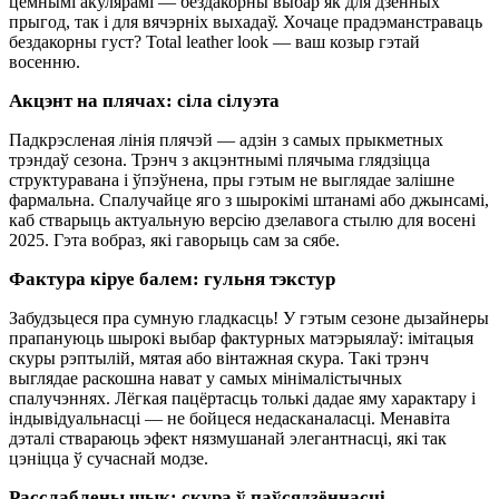
цёмнымі акулярамі — бездакорны выбар як для дзённых
прыгод, так і для вячэрніх выхадаў. Хочаце прадэманстраваць
бездакорны густ? Total leather look — ваш козыр гэтай
восенню.
Акцэнт на плячах: сіла сілуэта
Падкрэсленая лінія плячэй — адзін з самых прыкметных
трэндаў сезона. Трэнч з акцэнтнымі плячыма глядзіцца
структуравана і ўпэўнена, пры гэтым не выглядае залішне
фармальна. Спалучайце яго з шырокімі штанамі або джынсамі,
каб стварыць актуальную версію дзелавога стылю для восені
2025. Гэта вобраз, які гаворыць сам за сябе.
Фактура кіруе балем: гульня тэкстур
Забудзьцеся пра сумную гладкасць! У гэтым сезоне дызайнеры
прапануюць шырокі выбар фактурных матэрыялаў: імітацыя
скуры рэптылій, мятая або вінтажная скура. Такі трэнч
выглядае раскошна нават у самых мінімалістычных
спалучэннях. Лёгкая пацёртасць толькі дадае яму характару і
індывідуальнасці — не бойцеся недасканаласці. Менавіта
дэталі ствараюць эфект нязмушанай элегантнасці, які так
цэніцца ў сучаснай модзе.
Расслаблены шык: скура ў паўсядзённасці