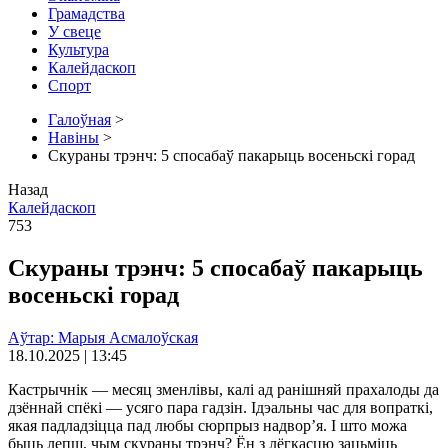
Грамадства
У свеце
Культура
Калейдаскоп
Спорт
Галоўная
>
Навіны
>
Скураны трэнч: 5 спосабаў пакарыць восеньскі горад
Назад
Калейдаскоп
753
Скураны трэнч: 5 спосабаў пакарыць
восеньскі горад
Аўтар: Марыя Асмалоўская
18.10.2025 | 13:45
Кастрычнік — месяц зменлівы, калі ад ранішняй прахалоды да
дзённай спёкі — усяго пара гадзін. Ідэальны час для вопраткі,
якая падладзіцца пад любы сюрпрыз надвор’я. І што можа
быць лепш, чым скураны трэнч? Ён з лёгкасцю зацьміць