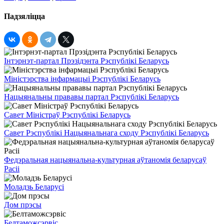
Падзяліцца
Інтэрнэт-партал Прэзідэнта Рэспублікі Беларусь
Міністэрства інфармацыі Рэспублікі Беларусь
Нацыянальны прававы партал Рэспублікі Беларусь
Савет Міністраў Рэспублікі Беларусь
Савет Рэспублікі Нацыянальнага сходу Рэспублікі Беларусь
Федэральная нацыянальна-культурная аўтаномія беларусаў
Расіі
Моладзь Беларусі
Дом прэсы
Белтаможсэрвіс