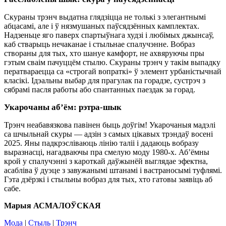
Скураны трэнч выдатна глядзіцца не толькі з элегантнымі
абцасамі, але і ў нязмушаных паўсядзённых камплектах.
Надзеньце яго паверх спартыўнага худзі і любімых джынсаў,
каб стварыць нечаканае і стыльнае спалучэнне. Вобраз
створаны для тых, хто шануе камфорт, не ахвяруючы пры
гэтым сваім пачуццём стылю. Скураны трэнч у такім выпадку
ператвараецца са «строгай вопраткі» ў элемент урбаністычнай
класікі. Ідэальны выбар для прагулак па горадзе, сустрэч з
сябрамі пасля работы або спантанных паездак за горад.
Укарочаны аб’ём: рэтра-шык
Трэнч неабавязкова павінен быць доўгім! Укарочаныя мадэлі
са шчыльнай скуры — адзін з самых цікавых трэндаў восені
2025. Яны падкрэсліваюць лінію таліі і дадаюць вобразу
выразнасці, нагадваючы пра смелую моду 1980-х. Аб’ёмны
крой у спалучэнні з кароткай даўжынёй выглядае эфектна,
асабліва ў дуэце з завужанымі штанамі і вастраносымі туфлямі.
Гэта дзёрзкі і стыльны вобраз для тых, хто гатовы заявіць аб
сабе.
Марыя АСМАЛОЎСКАЯ
Мода
|
Стыль
|
Трэнч