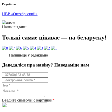
Разработка
ЦВР «Октябрьский»
Нашы выданні
Толькі самае цікавае — па-беларуску!
Напішыце ў рэдакцыю
Даведаліся пра навіну? Паведаміце нам
Введите символы с картинки
*