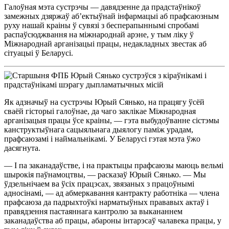
Галоўная мэта сустрэчы — давядзенне да прадстаўнікоў
замежных дзяржаў аб’ектыўнай інфармацыі аб прафсаюзным
руху нашай краіны ў сувязі з бесперапыннымі спробамі
распаўсюджвання на міжнароднай арэне, у тым ліку ў
Міжнароднай арганізацыі працы, недакладных звестак аб
сітуацыі ў Беларусі.
Як адзначыў на сустрэчы Юрый Сянько, на працягу ўсёй
сваёй гісторыі галоўнае, да чаго заклікае Міжнародная
арганізацыя працы ўсе краіны, — гэта выбудоўванне сістэмы
канструктыўнага сацыяльнага дыялогу паміж урадам,
прафсаюзамі і наймальнікамі. У Беларусі гэтая мэта ўжо
дасягнута.
— І па заканадаўстве, і на практыцы прафсаюзы маюць вельмі
шырокія паўнамоцтвы, — расказаў Юрый Сянько. — Мы
ўдзельнічаем ва ўсіх працэсах, звязаных з працоўнымі
адносінамі, — ад абмеркавання кантракту работніка — члена
прафсаюза да падрыхтоўкі нарматыўных прававых актаў і
правядзення пастаяннага кантролю за выкананнем
заканадаўства аб працы, абароны інтарэсаў чалавека працы, у