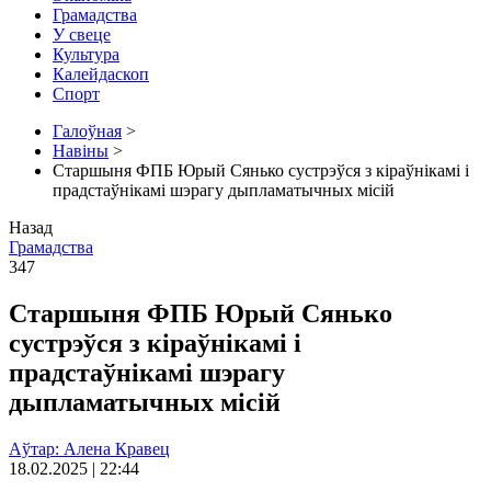
Грамадства
У свеце
Культура
Калейдаскоп
Спорт
Галоўная
>
Навіны
>
Старшыня ФПБ Юрый Сянько сустрэўся з кіраўнікамі і
прадстаўнікамі шэрагу дыпламатычных місій
Назад
Грамадства
347
Старшыня ФПБ Юрый Сянько
сустрэўся з кіраўнікамі і
прадстаўнікамі шэрагу
дыпламатычных місій
Аўтар: Алена Кравец
18.02.2025 | 22:44