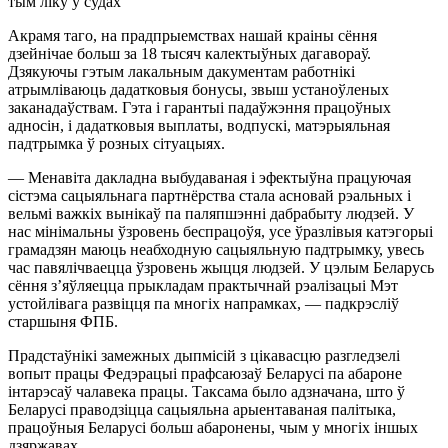
тым ліку ў судах
Акрамя таго, на прадпрыемствах нашай краіны сёння
дзейнічае больш за 18 тысяч калектыўных дагавораў.
Дзякуючы гэтым лакальным дакументам работнікі
атрымліваюць дадатковыя бонусы, звыш устаноўленых
заканадаўствам. Гэта і гарантыі падаўжэння працоўных
адносін, і дадатковыя выплаты, водпускі, матэрыяльная
падтрымка ў розных сітуацыях.
— Менавіта дакладна выбудаваная і эфектыўна працуючая
сістэма сацыяльнага партнёрства стала асновай рэальных і
вельмі важкіх вынікаў па паляпшэнні дабрабыту людзей. У
нас мінімальны ўзровень беспрацоўя, усе ўразлівыя катэгорыі
грамадзян маюць неабходную сацыяльную падтрымку, увесь
час павялічваецца ўзровень жыцця людзей. У цэлым Беларусь
сёння з’яўляецца прыкладам практычнай рэалізацыі Мэт
устойлівага развіцця па многіх напрамках, — падкрэсліў
старшыня ФПБ.
Прадстаўнікі замежных дыпмісій з цікавасцю разгледзелі
вопыт працы Федэрацыі прафсаюзаў Беларусі па абароне
інтарэсаў чалавека працы. Таксама было адзначана, што ў
Беларусі праводзіцца сацыяльна арыентаваная палітыка,
працоўныя Беларусі больш абаронены, чым у многіх іншых
дзяржавах.