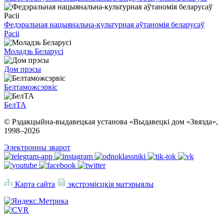
Федэральная нацыянальна-культурная аўтаномія беларусаў
Расіі
Моладзь Беларусі
Дом прэсы
Белтаможсэрвіс
БелТА
© Рэдакцыйна-выдавецкая установа «Выдавецкі дом «Звязда»,
1998–
2026
Электронны зварот
Карта сайта
экстрэмісцкія матэрыялы