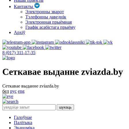
Нашы праекты
Кантакты
Электронны зварот
Тэлефонны даведнік
Электронная прыёмная
Графік асабістага прыёму
Архіў
8 (017) 311-17-35
Сеткавае выданне zviazda.by
Сеткавае выданне zviazda.by
бел
рус
eng
Галоўнае
Палітыка
Эканоміка