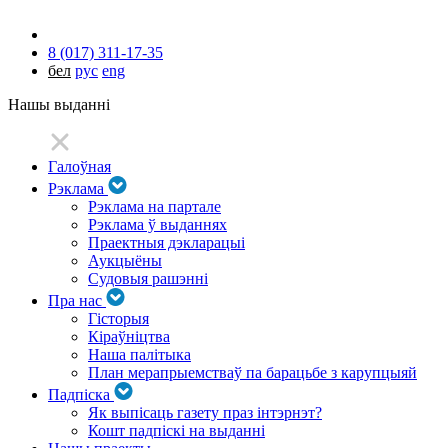
8 (017) 311-17-35
бел
рус
eng
Нашы выданні
Галоўная
Рэклама
Рэклама на партале
Рэклама ў выданнях
Праектныя дэкларацыі
Аукцыёны
Судовыя рашэнні
Пра нас
Гісторыя
Кіраўніцтва
Наша палітыка
План мерапрыемстваў па барацьбе з карупцыяй
Падпіска
Як выпісаць газету праз інтэрнэт?
Кошт падпіскі на выданні