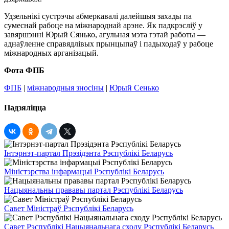
Удзельнікі сустрэчы абмеркавалі далейшыя захады па
сумеснай рабоце на міжнароднай арэне. Як падкрэсліў у
завяршэнні Юрый Сянько, агульная мэта гэтай работы —
аднаўленне справядлівых прынцыпаў і падыходаў у рабоце
міжнародных арганізацый.
Фота ФПБ
ФПБ
|
міжнародныя зносіны
|
Юрый Сенько
Падзяліцца
Інтэрнэт-партал Прэзідэнта Рэспублікі Беларусь
Міністэрства інфармацыі Рэспублікі Беларусь
Нацыянальны прававы партал Рэспублікі Беларусь
Савет Міністраў Рэспублікі Беларусь
Савет Рэспублікі Нацыянальнага сходу Рэспублікі Беларусь