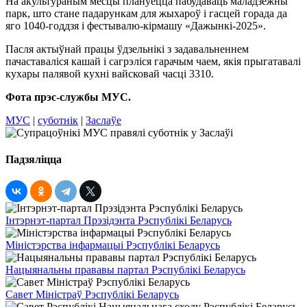
На акультураным месцы плануецца пабудаваць маладзёжны
парк, што стане падарункам для жыхароў і гасцей горада да
яго 1040-годдзя і фестывалю-кірмашу «Дажынкі-2025».
Пасля актыўнай працы ўдзельнікі з задавальненнем
пачаставаліся кашай і сагрэліся гарачым чаем, якія прыгатавалі
кухары палявой кухні вайсковай часці 3310.
Фота прэс-службы МУС.
МУС
|
суботнік
|
Заслаўе
Падзяліцца
Інтэрнэт-партал Прэзідэнта Рэспублікі Беларусь
Міністэрства інфармацыі Рэспублікі Беларусь
Нацыянальны прававы партал Рэспублікі Беларусь
Савет Міністраў Рэспублікі Беларусь