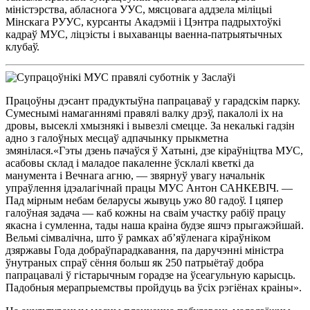
міністэрства, абласнога УУС, мясцовага аддзела міліцыі
Мінскага РУУС, курсанты Акадэміі і Цэнтра падрыхтоўкі
кадраў МУС, ліцэісты і выхаванцы ваенна-патрыятычных
клубаў.
Працоўны дэсант прадуктыўна папрацаваў у гарадскім парку.
Сумеснымі намаганнямі правялі валку дрэў, пакалолі іх на
дровы, высеклі хмызнякі і вывезлі смецце. За некалькі гадзін
адно з галоўных месцаў адпачынку прыкметна
змянілася.«Гэты дзень пачаўся ў Хатыні, дзе кіраўніцтва МУС,
асабовы склад і маладое пакаленне ўсклалі кветкі да
манумента і Вечнага агню, — звярнуў увагу начальнік
упраўлення ідэалагічнай працы МУС Антон САНКЕВІЧ. —
Пад мірным небам беларусы жывуць ужо 80 гадоў. І цяпер
галоўная задача — каб кожны на сваім участку рабіў працу
якасна і сумленна, тады наша краіна будзе яшчэ прыгажэйшай.
Вельмі сімвалічна, што ў рамках аб’яўленага кіраўніком
дзяржавы Года добраўпарадкавання, па даручэнні міністра
ўнутраных спраў сёння больш як 250 патрыётаў добра
папрацавалі ў гістарычным горадзе на ўсеагульную карысць.
Падобныя мерапрыемствы пройдуць ва ўсіх рэгіёнах краіны».