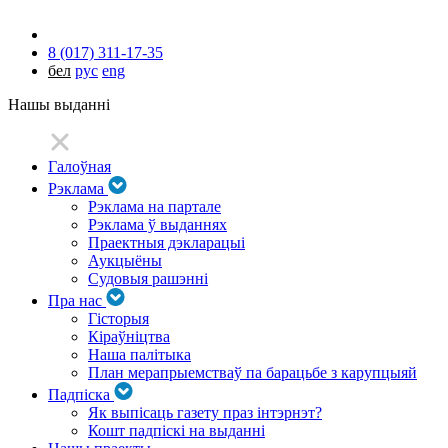
8 (017) 311-17-35
бел
рус
eng
Нашы выданні
Галоўная
Рэклама
Рэклама на партале
Рэклама ў выданнях
Праектныя дэкларацыі
Аукцыёны
Судовыя рашэнні
Пра нас
Гісторыя
Кіраўніцтва
Наша палітыка
План мерапрыемстваў па барацьбе з карупцыяй
Падпіска
Як выпісаць газету праз інтэрнэт?
Кошт падпіскі на выданні