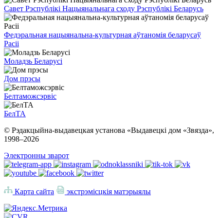
Савет Рэспублікі Нацыянальнага сходу Рэспублікі Беларусь
Федэральная нацыянальна-культурная аўтаномія беларусаў
Расіі
Моладзь Беларусі
Дом прэсы
Белтаможсэрвіс
БелТА
© Рэдакцыйна-выдавецкая установа «Выдавецкі дом «Звязда»,
1998–
2026
Электронны зварот
Карта сайта
экстрэмісцкія матэрыялы