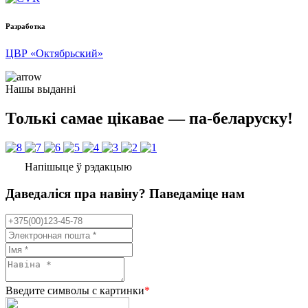
Разработка
ЦВР «Октябрьский»
Нашы выданні
Толькі самае цікавае — па-беларуску!
Напішыце ў рэдакцыю
Даведаліся пра навіну? Паведаміце нам
Введите символы с картинки
*