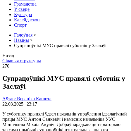
Грамадства
У свеце
Культура
Калейдаскоп
Спорт
Галоўная
>
Навіны
>
Супрацоўнікі МУС правялі суботнік у Заслаўі
Назад
Сілавыя структуры
270
Супрацоўнікі МУС правялі суботнік у
Заслаўі
Аўтар: Вераніка Канюта
22.03.2025 | 23:17
У суботніку прынялі ўдзел начальнік упраўлення ідэалагічнай
працы МУС Антон Санкевіч і намеснік начальніка УУС
Міншчыны Міхаіл Акуліч. Добраўпарадкаваць тэрыторыю
таксама прыбылі супрацоўнікі цэнтральнага апарата