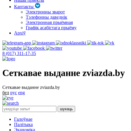
Нашы праекты
Кантакты
Электронны зварот
Тэлефонны даведнік
Электронная прыёмная
Графік асабістага прыёму
Архіў
8 (017) 311-17-35
Сеткавае выданне zviazda.by
Сеткавае выданне zviazda.by
бел
рус
eng
Галоўнае
Палітыка
Эканоміка