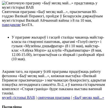
Святочная праграма «Быў месяц май...», прысвечаная 80-
годдзю Вялікай Перамогі, пройдзе ў Беларускім дзяржаўным
музеі гісторыі Вялікай Айчыннай вайны з 8 па 10 мая,
паведамляе
БелТА.
У праграме жыхароў і гасцей сталіцы чакаюць майстар-
класы па стварэнні паштовак, арыгамі «Голуб свету» і
гульня «Музейны дэшыфратар» (8 і 10 мая), майстар-
клас «Азбука Морзэ» ад клуба «Радыёаматары» (8 мая,
12.00-15.00), інтэрактыўная са зборкай і разборкай зброі
(10 мая).
Акрамя таго, на працягу ўсёй праграмы прадоўжаць работу
фотазона «Быў месяц май...», кніжная выстаўка «Вялікай
Перамозе прысвячаецца» з магчымасцю буккросінгу, адкрытая
пляцоўка легендарнага самалёта Лі-2, а ў ваенна-гістарычным
комплексе «Старая граніца» будзе паказана выстава ваеннай
тэхнікі.
музей гісторыі ВАВ
|
святочная праграма
|
«Быў месяц май...»
Падзяліцца