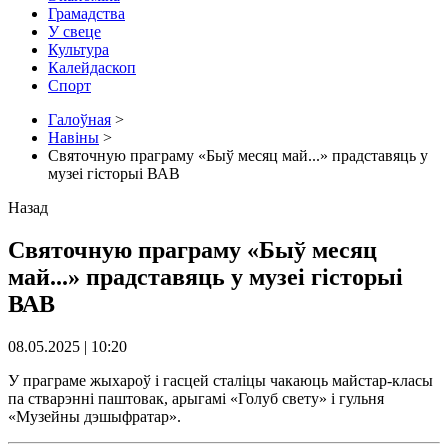
Грамадства
У свеце
Культура
Калейдаскоп
Спорт
Галоўная
>
Навіны
>
Святочную праграму «Быў месяц май...» прадставяць у
музеі гісторыі ВАВ
Назад
Святочную праграму «Быў месяц
май...» прадставяць у музеі гісторыі
ВАВ
08.05.2025 | 10:20
У праграме жыхароў і гасцей сталіцы чакаюць майстар-класы
па стварэнні паштовак, арыгамі «Голуб свету» і гульня
«Музейны дэшыфратар».