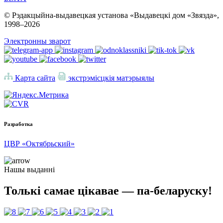
© Рэдакцыйна-выдавецкая установа «Выдавецкі дом «Звязда»,
1998–
2026
Электронны зварот
Карта сайта
экстрэмісцкія матэрыялы
Разработка
ЦВР «Октябрьский»
Нашы выданні
Толькі самае цікавае — па-беларуску!