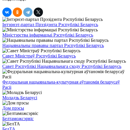
Інтэрнэт-партал Прэзідэнта Рэспублікі Беларусь
Міністэрства інфармацыі Рэспублікі Беларусь
Нацыянальны прававы партал Рэспублікі Беларусь
Савет Міністраў Рэспублікі Беларусь
Савет Рэспублікі Нацыянальнага сходу Рэспублікі Беларусь
Федэральная нацыянальна-культурная аўтаномія беларусаў
Расіі
Моладзь Беларусі
Дом прэсы
Белтаможсэрвіс
БелТА