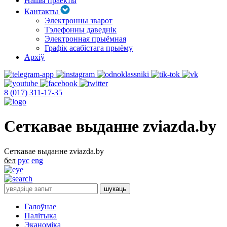
Нашы праекты
Кантакты
Электронны зварот
Тэлефонны даведнік
Электронная прыёмная
Графік асабістага прыёму
Архіў
8 (017) 311-17-35
Сеткавае выданне zviazda.by
Сеткавае выданне zviazda.by
бел
рус
eng
Галоўнае
Палітыка
Эканоміка