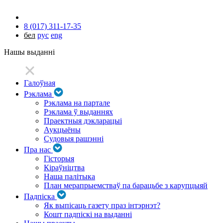
8 (017) 311-17-35
бел
рус
eng
Нашы выданні
Галоўная
Рэклама
Рэклама на партале
Рэклама ў выданнях
Праектныя дэкларацыі
Аукцыёны
Судовыя рашэнні
Пра нас
Гісторыя
Кіраўніцтва
Наша палітыка
План мерапрыемстваў па барацьбе з карупцыяй
Падпіска
Як выпісаць газету праз інтэрнэт?
Кошт падпіскі на выданні