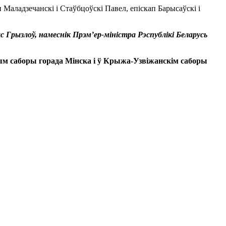
 Маладзечанскі і Стаўбцоўскі Павел, епіскап Барысаўскі і
 Грызлоў, намеснік Прэм’ер-міністра Рэспублікі Беларусь
м саборы горада Мінска і ў Крыжа-Узвіжанскім саборы