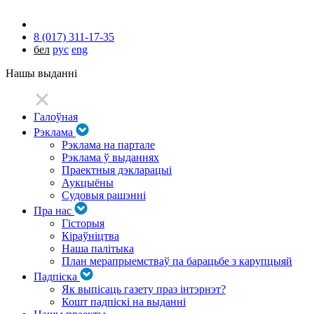
8 (017) 311-17-35
бел
рус
eng
Нашы выданні
Галоўная
Рэклама
Рэклама на партале
Рэклама ў выданнях
Праектныя дэкларацыі
Аукцыёны
Судовыя рашэнні
Пра нас
Гісторыя
Кіраўніцтва
Наша палітыка
План мерапрыемстваў па барацьбе з карупцыяй
Падпіска
Як выпісаць газету праз інтэрнэт?
Кошт падпіскі на выданні