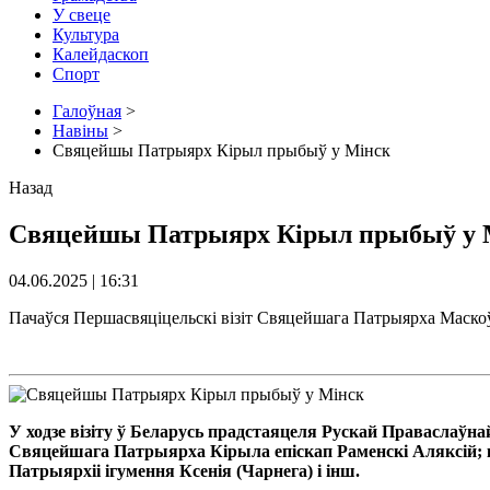
У свеце
Культура
Калейдаскоп
Спорт
Галоўная
>
Навіны
>
Свяцейшы Патрыярх Кірыл прыбыў у Мінск
Назад
Свяцейшы Патрыярх Кірыл прыбыў у 
04.06.2025 | 16:31
Пачаўся Першасвяціцельскі візіт Свяцейшага Патрыярха Маско
У ходзе візіту ў Беларусь прадстаяцеля Рускай Праваслаў
Свяцейшага Патрыярха Кірыла епіскап Раменскі Аляксій; 
Патрыярхіі ігумення Ксенія (Чарнега) і інш.