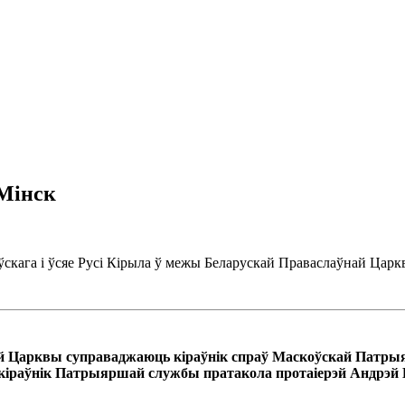
Мінск
ўскага і ўсяе Русі Кірыла ў межы Беларускай Праваслаўнай Цар
най Царквы суправаджаюць кіраўнік спраў Маскоўскай Патрыя
кіраўнік Патрыяршай службы пратакола протаіерэй Андрэй 