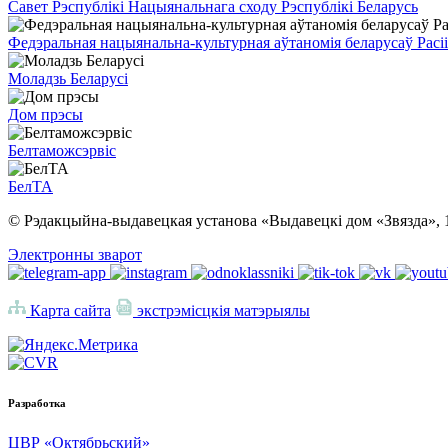
Савет Рэспублікі Нацыянальнага сходу Рэспублікі Беларусь
Федэральная нацыянальна-культурная аўтаномія беларусаў Расіі
Моладзь Беларусі
Дом прэсы
Белтаможсэрвіс
БелТА
© Рэдакцыйна-выдавецкая установа «Выдавецкі дом «Звязда», 
Электронны зварот
Карта сайта
экстрэмісцкія матэрыялы
Разработка
ЦВР «Октябрьский»