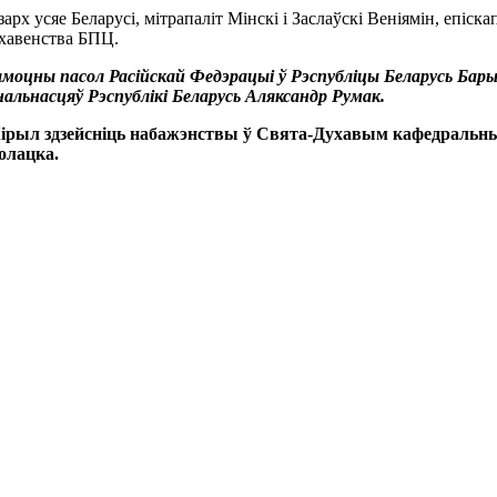
 усяе Беларусі, мітрапаліт Мінскі і Заслаўскі Веніямін, епіскап
ухавенства БПЦ.
амоцны пасол Расійскай Федэрацыі ў Рэспубліцы Беларусь Барыс
альнасцяў Рэспублікі Беларусь Аляксандр Румак.
ірыл здзейсніць набажэнствы ў Свята-Духавым кафедральны
олацка.