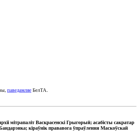
квы,
паведамляе
БелТА.
рхіі мітрапаліт Васкрасенскі Грыгорый; асабісты сакратар
Бандарэнка; кіраўнік прававога ўпраўлення Маскоўскай