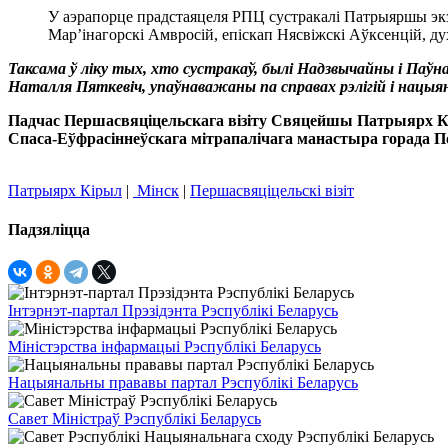
У аэрапорце прадстаяцеля РПЦ сустракалі Патрыяршы экзарх
Мар’інагорскі Амвросій, епіскап Нясвіжскі Аўксенцій, д
Таксама ў ліку тых, хто сустракаў, былі Надзвычайны і Паўн
Наталля Пяткевіч, упаўнаважаны па справах рэлігій і нацыян
Падчас Першасвяціцельскага візіту Свяцейшы Патрыярх К
Спаса-Еўфрасіннеўскага мітрапалічага манастыра горада П
Патрыярх Кірыл
|
Мінск
|
Першасвяціцельскі візіт
Падзяліцца
Інтэрнэт-партал Прэзідэнта Рэспублікі Беларусь
Міністэрства інфармацыі Рэспублікі Беларусь
Нацыянальны прававы партал Рэспублікі Беларусь
Савет Міністраў Рэспублікі Беларусь