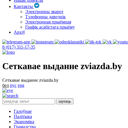
Нашы праекты
Кантакты
Электронны зварот
Тэлефонны даведнік
Электронная прыёмная
Графік асабістага прыёму
Архіў
8 (017) 311-17-35
Сеткавае выданне zviazda.by
Сеткавае выданне zviazda.by
бел
рус
eng
Галоўнае
Палітыка
Эканоміка
Грамадства