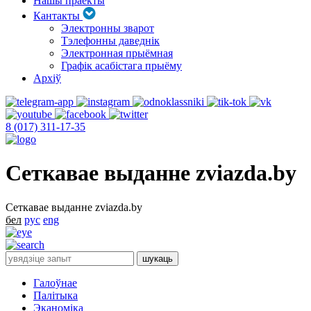
Нашы праекты
Кантакты
Электронны зварот
Тэлефонны даведнік
Электронная прыёмная
Графік асабістага прыёму
Архіў
8 (017) 311-17-35
Сеткавае выданне zviazda.by
Сеткавае выданне zviazda.by
бел
рус
eng
Галоўнае
Палітыка
Эканоміка