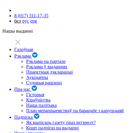
8 (017) 311-17-35
бел
рус
eng
Нашы выданні
Галоўная
Рэклама
Рэклама на партале
Рэклама ў выданнях
Праектныя дэкларацыі
Аукцыёны
Судовыя рашэнні
Пра нас
Гісторыя
Кіраўніцтва
Наша палітыка
План мерапрыемстваў па барацьбе з карупцыяй
Падпіска
Як выпісаць газету праз інтэрнэт?
Кошт падпіскі на выданні