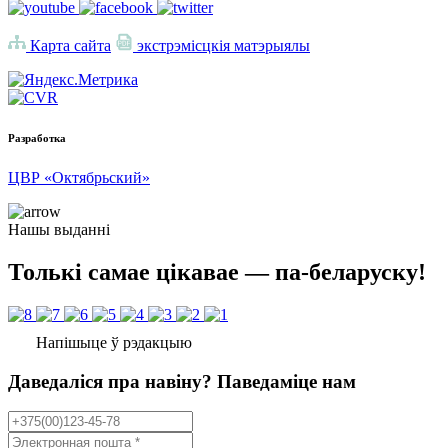
Карта сайта
экстрэмісцкія матэрыялы
Разработка
ЦВР «Октябрьский»
Нашы выданні
Толькі самае цікавае — па-беларуску!
Напішыце ў рэдакцыю
Даведаліся пра навіну? Паведаміце нам