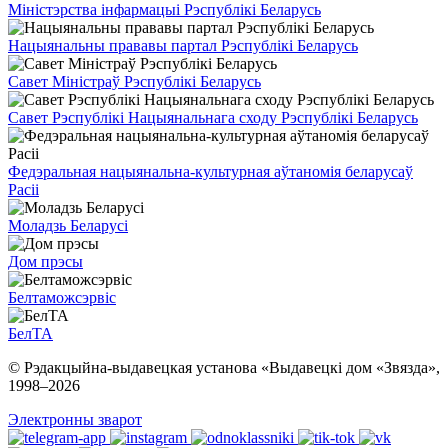
Міністэрства інфармацыі Рэспублікі Беларусь
Нацыянальны прававы партал Рэспублікі Беларусь
Савет Міністраў Рэспублікі Беларусь
Савет Рэспублікі Нацыянальнага сходу Рэспублікі Беларусь
Федэральная нацыянальна-культурная аўтаномія беларусаў
Расіі
Моладзь Беларусі
Дом прэсы
Белтаможсэрвіс
БелТА
© Рэдакцыйна-выдавецкая установа «Выдавецкі дом «Звязда»,
1998–
2026
Электронны зварот