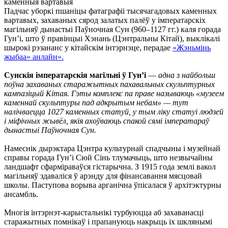
Падчас уборкі пшаніцы фатаграфіі тысячагадовых каменных
вартавых, захаваных сярод залатых палёў у імператарскіх
магільняў дынастыі Паўночная Сун (960–1127 гг.) каля горада
Гун’і, што ў правінцыі Хэнань (Цэнтральны Кітай), выклікалі
шырокі рэзананс у кітайскім інтэрнэце, перадае
«Жэньмінь
жыбаа» анлайн».
Сунскія імператарскія магільні ў Гун’і
—
адна з найбольш
поўна захаваных старажытных пахавальных скульптурных
кампазіцый Кітая. Гэты комплекс па праве называюць «музеем
каменнай скульптуры пад адкрытым небам» — тут
налічваецца 1027 каменных статуй, у тым ліку статуі людзей
і міфічных жывёл, якія ахоўваюць спакой сямі імператараў
дынастыі Паўночная Сун.
Намеснік дырэктара Цэнтра культурнай спадчыны і музейнай
справы горада Гун’і Сюй Сінь тлумачыць, што незвычайны
ландшафт сфарміраваўся гістарычна. З 1915 года землі вакол
магільняў здаваліся ў арэнду для фінансавання мясцовай
школы. Паступова ворыва арганічна ўпісалася ў архітэктурны
ансамбль.
Многія інтэрнэт-карыстальнікі турбуюцца аб захаванасці
старажытных помнікаў і прапануюць накрыць іх шклянымі