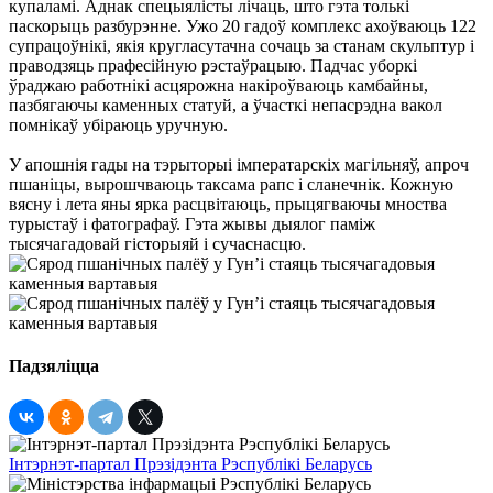
купаламі. Аднак спецыялісты лічаць, што гэта толькі
паскорыць разбурэнне. Ужо 20 гадоў комплекс ахоўваюць 122
супрацоўнікі, якія кругласутачна сочаць за станам скульптур і
праводзяць прафесійную рэстаўрацыю. Падчас уборкі
ўраджаю работнікі асцярожна накіроўваюць камбайны,
пазбягаючы каменных статуй, а ўчасткі непасрэдна вакол
помнікаў убіраюць уручную.
У апошнія гады на тэрыторыі імператарскіх магільняў, апроч
пшаніцы, вырошчваюць таксама рапс і сланечнік. Кожную
вясну і лета яны ярка расцвітаюць, прыцягваючы мноства
турыстаў і фатографаў. Гэта жывы дыялог паміж
тысячагадовай гісторыяй і сучаснасцю.
Падзяліцца
Інтэрнэт-партал Прэзідэнта Рэспублікі Беларусь