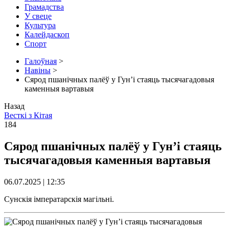
Грамадства
У свеце
Культура
Калейдаскоп
Спорт
Галоўная
>
Навіны
>
Сярод пшанічных палёў у Гун’і стаяць тысячагадовыя
каменныя вартавыя
Назад
Весткі з Кітая
184
Сярод пшанічных палёў у Гун’і стаяць
тысячагадовыя каменныя вартавыя
06.07.2025 | 12:35
Сунскія імператарскія магільні.