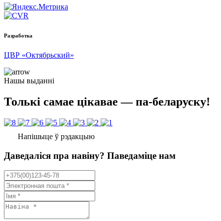
Разработка
ЦВР «Октябрьский»
Нашы выданні
Толькі самае цікавае — па-беларуску!
Напішыце ў рэдакцыю
Даведаліся пра навіну? Паведаміце нам