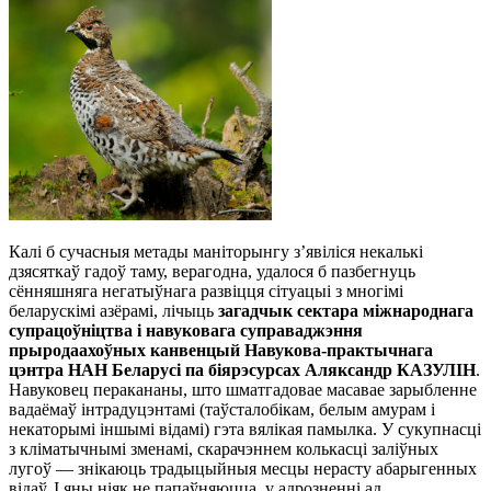
Калі б сучасныя метады маніторынгу з’явіліся некалькі
дзясяткаў гадоў таму, верагодна, удалося б пазбегнуць
сённяшняга негатыўнага развіцця сітуацыі з многімі
беларускімі азёрамі, лічыць
загадчык сектара міжнароднага
супрацоўніцтва і навуковага суправаджэння
прыродаахоўных канвенцый Навукова-практычнага
цэнтра НАН Беларусі па біярэсурсах Аляксандр КАЗУЛІН
.
Навуковец перакананы, што шматгадовае масавае зарыбленне
вадаёмаў інтрадуцэнтамі (таўсталобікам, белым амурам і
некаторымі іншымі відамі) гэта вялікая памылка. У сукупнасці
з кліматычнымі зменамі, скарачэннем колькасці заліўных
лугоў — знікаюць традыцыйныя месцы нерасту абарыгенных
відаў. І яны ніяк не папаўняюцца, у адрозненні ад