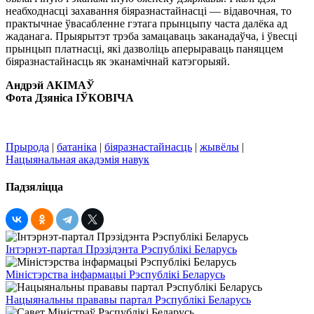
неабходнасці захавання біяразнастайнасці — відавочная, то
практычнае ўвасабленне гэтага прынцыпу часта далёка ад
жаданага. Прыярытэт трэба замацаваць заканадаўча, і ўвесці
прынцып платнасці, які дазволіць аперыраваць паняццем
біяразнастайнасць як эканамічнай катэгорыяй.
Андрэй АКІМАЎ
Фота Дзяніса ІЎКОВІЧА
Прырода
|
батаніка
|
біяразнастайнасць
|
жывёлы
|
Нацыянальная акадэмія навук
Падзяліцца
Інтэрнэт-партал Прэзідэнта Рэспублікі Беларусь
Міністэрства інфармацыі Рэспублікі Беларусь
Нацыянальны прававы партал Рэспублікі Беларусь