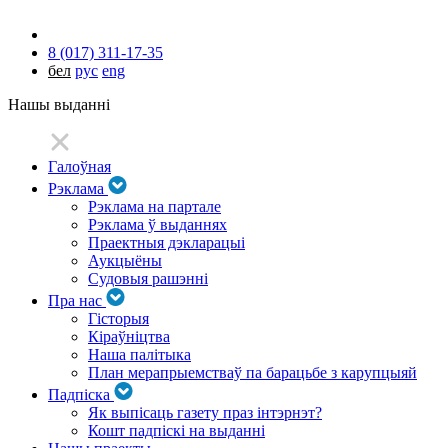
8 (017) 311-17-35
бел
рус
eng
Нашы выданні
Галоўная
Рэклама
Рэклама на партале
Рэклама ў выданнях
Праектныя дэкларацыі
Аукцыёны
Судовыя рашэнні
Пра нас
Гісторыя
Кіраўніцтва
Наша палітыка
План мерапрыемстваў па барацьбе з карупцыяй
Падпіска
Як выпісаць газету праз інтэрнэт?
Кошт падпіскі на выданні