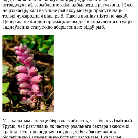
інтрадуцэнтаў, зарыбленне якімі адбываецца рэгулярна. І ўжо
не рэдкасць, калі ва ўлове рыбакоў могуць прысутнічаць
толькі чужародныя віды рыб. Такога выніку ніхто не чакаў.
Цяпер жа неабходна прымаць меры для выпраўлення сітуацыі
і аднаўлення статус-кво абарыгенных відаў рыб.
У лакальным аспекце біяразнастайнасць, як лічыць Дзмітрый
Грумо, час разглядаць як частку рэальнага сектара эканомікі
краіны. Гэта прыродныя рэсурсы, якія забяспечваюць
біялагічную і эканамічную бяспеку дзяржавы. І калі ідэя