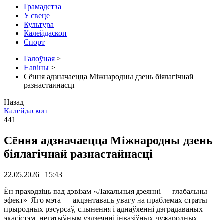
Грамадства
У свеце
Культура
Калейдаскоп
Спорт
Галоўная
>
Навіны
>
Сёння адзначаецца Міжнародны дзень біялагічнай
разнастайнасці
Назад
Калейдаскоп
441
Сёння адзначаецца Міжнародны дзень
біялагічнай разнастайнасці
22.05.2026 | 15:43
Ён праходзіць пад дэвізам «Лакальныя дзеянні — глабальны
эфект». Яго мэта — акцэнтаваць увагу на праблемах страты
прыродных рэсурсаў, спынення і аднаўленні дэградаваных
экасістэм, негатыўным уздзеянні інвазіўных чужародных