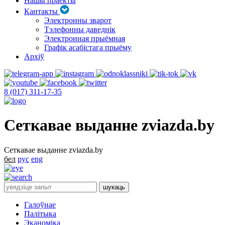
Нашы праекты
Кантакты
Электронны зварот
Тэлефонны даведнік
Электронная прыёмная
Графік асабістага прыёму
Архіў
8 (017) 311-17-35
Сеткавае выданне zviazda.by
Сеткавае выданне zviazda.by
бел
рус
eng
Галоўнае
Палітыка
Эканоміка