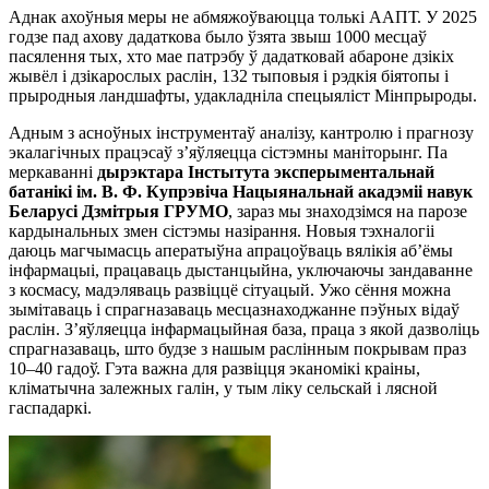
Аднак ахоўныя меры не абмяжоўваюцца толькі ААПТ. У 2025
годзе пад ахову дадаткова было ўзята звыш 1000 месцаў
пасялення тых, хто мае патрэбу ў дадатковай абароне дзікіх
жывёл і дзікарослых раслін, 132 тыповыя і рэдкія біятопы і
прыродныя ландшафты, удакладніла спецыяліст Мінпрыроды.
Адным з асноўных інструментаў аналізу, кантролю і прагнозу
экалагічных працэсаў з’яўляецца сістэмны маніторынг. Па
меркаванні
дырэктара Інстытута эксперыментальнай
батанікі ім. В. Ф. Купрэвіча Нацыянальнай акадэміі навук
Беларусі Дзмітрыя ГРУМ
О
, зараз мы знаходзімся на парозе
кардынальных змен сістэмы назірання. Новыя тэхналогіі
даюць магчымасць аператыўна апрацоўваць вялікія аб’ёмы
інфармацыі, працаваць дыстанцыйна, уключаючы зандаванне
з космасу, мадэляваць развіццё сітуацый. Ужо сёння можна
зымітаваць і спрагназаваць месцазнаходжанне пэўных відаў
раслін. З’яўляецца інфармацыйная база, праца з якой дазволіць
спрагназаваць, што будзе з нашым раслінным покрывам праз
10–40 гадоў. Гэта важна для развіцця эканомікі краіны,
кліматычна залежных галін, у тым ліку сельскай і лясной
гаспадаркі.