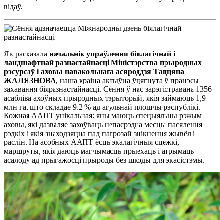
відаў.
Як расказала
начальнік упраўлення біялагічнай і
ландшафтнай разнастайнасці Міністэрства прыродных
рэсурсаў і аховы навакольнага асяроддзя Таццяна
ЖАЛЯЗНОВА
, наша краіна актыўна ўцягнута ў працэсы
захавання біяразнастайнасці. Сёння ў нас зарэгістравана 1356
асабліва ахоўных прыродных тэрыторый, якія займаюць 1,9
млн га, што складае 9,2 % ад агульнай плошчы рэспублікі.
Кожная ААПТ унікальная: яны маюць спецыяльны рэжым
аховы, які дазваляе захоўваць непасрэдна месцы пасялення
рэдкіх і якія знаходзяцца пад пагрозай знікнення жывёл і
раслін. На асобных ААПТ ёсць экалагічныя сцежкі,
маршруты, якія даюць магчымасць прыехаць і атрымаць
асалоду ад прыгажосці прыроды без шкоды для экасістэмы.