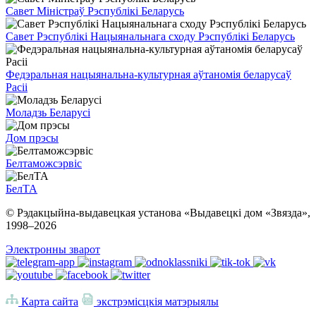
Савет Міністраў Рэспублікі Беларусь
Савет Рэспублікі Нацыянальнага сходу Рэспублікі Беларусь
Федэральная нацыянальна-культурная аўтаномія беларусаў
Расіі
Моладзь Беларусі
Дом прэсы
Белтаможсэрвіс
БелТА
© Рэдакцыйна-выдавецкая установа «Выдавецкі дом «Звязда»,
1998–
2026
Электронны зварот
Карта сайта
экстрэмісцкія матэрыялы