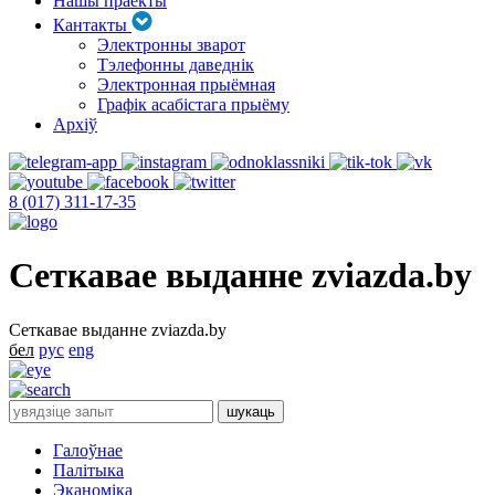
Нашы праекты
Кантакты
Электронны зварот
Тэлефонны даведнік
Электронная прыёмная
Графік асабістага прыёму
Архіў
8 (017) 311-17-35
Сеткавае выданне zviazda.by
Сеткавае выданне zviazda.by
бел
рус
eng
Галоўнае
Палітыка
Эканоміка