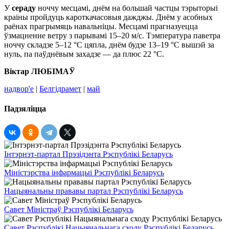
У
сераду
ноччу месцамі, днём на большай частцы тэрыторыі
краіны пройдуць кароткачасовыя дажджы. Днём у асобных
раёнах прагрымяць навальніцы. Месцамі прагназуецца
ўзмацненне ветру з парывамі 15–20 м/с. Тэмпература паветра
ноччу складзе 5–12 °С цяпла, днём будзе 13–19 °С вышэй за
нуль, па паўднёвым захадзе — да плюс 22 °С.
Віктар ЛЮБІМАЎ
надвор'е
|
Белгідрамет
|
май
Падзяліцца
Інтэрнэт-партал Прэзідэнта Рэспублікі Беларусь
Міністэрства інфармацыі Рэспублікі Беларусь
Нацыянальны прававы партал Рэспублікі Беларусь
Савет Міністраў Рэспублікі Беларусь
Савет Рэспублікі Нацыянальнага сходу Рэспублікі Беларусь