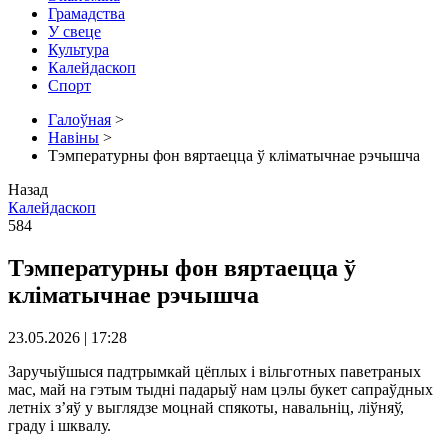
Грамадства
У свеце
Культура
Калейдаскоп
Спорт
Галоўная
>
Навіны
>
Тэмпературны фон вяртаецца ў кліматычнае рэчышча
Назад
Калейдаскоп
584
Тэмпературны фон вяртаецца ў
кліматычнае рэчышча
23.05.2026 | 17:28
Заручыўшыся падтрымкай цёплых і вільготных паветраных
мас, май на гэтым тыдні падарыў нам цэлы букет сапраўдных
летніх з’яў у выглядзе моцнай спякоты, навальніц, ліўняў,
граду і шквалу.