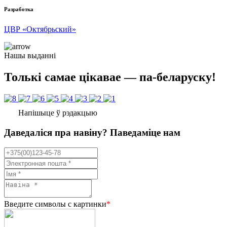
Разработка
ЦВР «Октябрьский»
Нашы выданні
Толькі самае цікавае — па-беларуску!
Напішыце ў рэдакцыю
Даведаліся пра навіну? Паведаміце нам
Введите символы с картинки
*