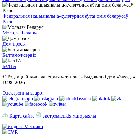
Федэральная нацыянальна-культурная аўтаномія беларусаў
Расіі
Моладзь Беларусі
Дом прэсы
Белтаможсэрвіс
БелТА
© Рэдакцыйна-выдавецкая установа «Выдавецкі дом «Звязда»,
1998–
2026
Электронны зварот
Карта сайта
экстрэмісцкія матэрыялы