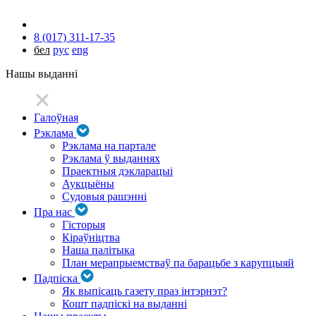
8 (017) 311-17-35
бел
рус
eng
Нашы выданні
Галоўная
Рэклама
Рэклама на партале
Рэклама ў выданнях
Праектныя дэкларацыі
Аукцыёны
Судовыя рашэнні
Пра нас
Гісторыя
Кіраўніцтва
Наша палітыка
План мерапрыемстваў па барацьбе з карупцыяй
Падпіска
Як выпісаць газету праз інтэрнэт?
Кошт падпіскі на выданні