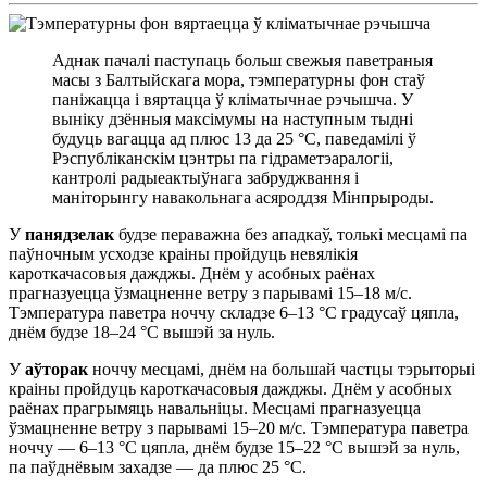
Аднак пачалі паступаць больш свежыя паветраныя
масы з Балтыйскага мора, тэмпературны фон стаў
паніжацца і вяртацца ў кліматычнае рэчышча. У
выніку дзённыя максімумы на наступным тыдні
будуць вагацца ад плюс 13 да 25 °С, паведамілі ў
Рэспубліканскім цэнтры па гідраметэаралогіі,
кантролі радыеактыўнага забруджвання і
маніторынгу навакольнага асяроддзя Мінпрыроды.
У
панядзелак
будзе пераважна без ападкаў, толькі месцамі па
паўночным усходзе краіны пройдуць невялікія
кароткачасовыя дажджы. Днём у асобных раёнах
прагназуецца ўзмацненне ветру з парывамі 15–18 м/с.
Тэмпература паветра ноччу складзе 6–13 °С градусаў цяпла,
днём будзе 18–24 °С вышэй за нуль.
У
аўторак
ноччу месцамі, днём на большай частцы тэрыторыі
краіны пройдуць кароткачасовыя дажджы. Днём у асобных
раёнах прагрымяць навальніцы. Месцамі прагназуецца
ўзмацненне ветру з парывамі 15–20 м/с. Тэмпература паветра
ноччу — 6–13 °С цяпла, днём будзе 15–22 °С вышэй за нуль,
па паўднёвым захадзе — да плюс 25 °С.