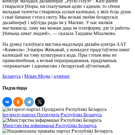
конкурс маладых дызайнераў „Рускі сілуэт“. Калі раней
ствараліся ўборы, ня спалучаныя адзін з адным, то сёння
маладыя таленты ствараюць цэлыя калекцыі, у якіх ёсць душа
і сваё бачанне гэтага свету. Мы вельмі любім беларускіх
дызайнераў і заўсёды рады ім у Маскве. У нас вялікія
магчымасці, таму мы можам даць ім платформу, дзе іх работы
ўбачыць шмат людзей», — сказала Таццяна Міхалкова.
На думку галоўнага мастака-мадэльера дызайн-цэнтра ААТ
«Камволь» Эльвіры Жвікавай, у конкурсе прадстаўлена шмат
калекцый на тэму культурнага кода. Пры гэтым яны не
прамалінейныя, а вельмі перапрацаваныя, прадуманыя,
«перажытыя» і адначасова з беларускай аўтэнтыкай.
Беларусь
|
Млын Моды
|
адзенне
Падзяліцца
Інтэрнэт-партал Прэзідэнта Рэспублікі Беларусь
Міністэрства інфармацыі Рэспублікі Беларусь