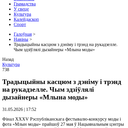
Грамадства
У свеце
Культура
Калейдаскоп
Спорт
Галоўная
>
Навіны
>
Традыцыйны касцюм з дэніму і трэнд на рукадзелле.
Чым здзіўлялі дызайнеры «Млына моды»
Назад
Культура
738
Традыцыйны касцюм з дэніму і трэнд
на рукадзелле. Чым здзіўлялі
дызайнеры «Млына моды»
31.05.2026 | 17:52
Фінал XXXV Рэспубліканскага фестывалю-конкурсу моды і
фота «Млын моды» прайшоў 27 мая ў Нацыянальным цэнтры