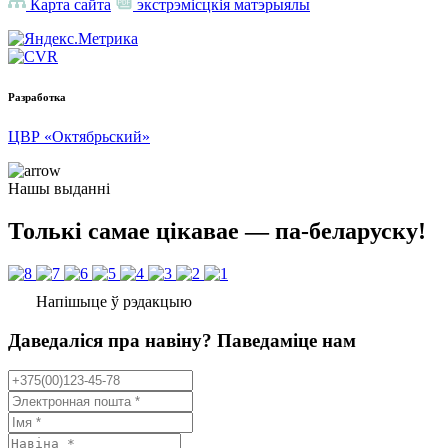
Карта сайта
экстрэмісцкія матэрыялы
Разработка
ЦВР «Октябрьский»
Нашы выданні
Толькі самае цікавае — па-беларуску!
Напішыце ў рэдакцыю
Даведаліся пра навіну? Паведаміце нам