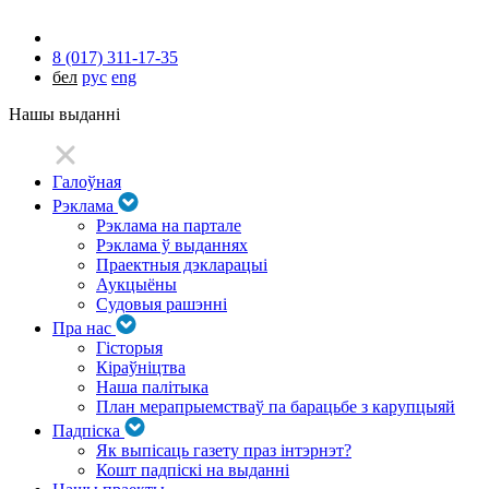
8 (017) 311-17-35
бел
рус
eng
Нашы выданні
Галоўная
Рэклама
Рэклама на партале
Рэклама ў выданнях
Праектныя дэкларацыі
Аукцыёны
Судовыя рашэнні
Пра нас
Гісторыя
Кіраўніцтва
Наша палітыка
План мерапрыемстваў па барацьбе з карупцыяй
Падпіска
Як выпісаць газету праз інтэрнэт?
Кошт падпіскі на выданні