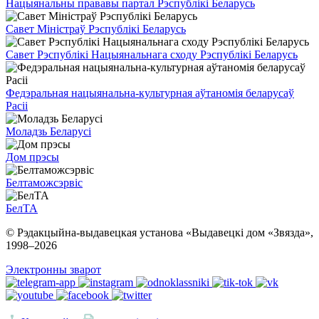
Нацыянальны прававы партал Рэспублікі Беларусь
Савет Міністраў Рэспублікі Беларусь
Савет Рэспублікі Нацыянальнага сходу Рэспублікі Беларусь
Федэральная нацыянальна-культурная аўтаномія беларусаў
Расіі
Моладзь Беларусі
Дом прэсы
Белтаможсэрвіс
БелТА
© Рэдакцыйна-выдавецкая установа «Выдавецкі дом «Звязда»,
1998–
2026
Электронны зварот