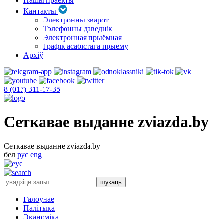
Нашы праекты
Кантакты
Электронны зварот
Тэлефонны даведнік
Электронная прыёмная
Графік асабістага прыёму
Архіў
8 (017) 311-17-35
Сеткавае выданне zviazda.by
Сеткавае выданне zviazda.by
бел
рус
eng
Галоўнае
Палітыка
Эканоміка