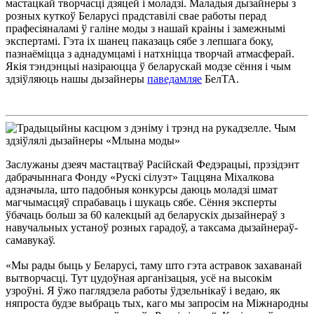
мастацкай творчасці дзяцей і моладзі. Маладыя дызайнеры з
розных куткоў Беларусі прадставілі свае работы перад
прафесіяналамі ў галіне моды з нашай краіны і замежнымі
экспертамі. Гэта іх шанец паказаць сябе з лепшага боку,
пазнаёміцца з аднадумцамі і натхніцца творчай атмасферай.
Якія тэндэнцыі назіраюцца ў беларускай модзе сёння і чым
здзіўляюць нашы дызайнеры
паведамляе
БелТА.
Заслужаны дзеяч мастацтваў Расійскай Федэрацыі, прэзідэнт
дабрачыннага Фонду «Рускі сілуэт» Таццяна Міхалкова
адзначыла, што падобныя конкурсы даюць моладзі шмат
магчымасцяў спрабаваць і шукаць сябе. Сёння эксперты
ўбачаць больш за 60 калекцый ад беларускіх дызайнераў з
навучальных устаноў розных гарадоў, а таксама дызайнераў-
самавукаў.
«Мы рады быць у Беларусі, таму што гэта астравок захаванай
вытворчасці. Тут цудоўная арганізацыя, усё на высокім
узроўні. Я ўжо паглядзела работы ўдзельнікаў і ведаю, як
няпроста будзе выбраць тых, каго мы запросім на Міжнародны