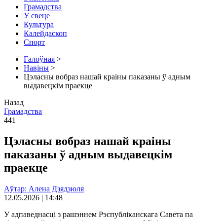
Грамадства
У свеце
Культура
Калейдаскоп
Спорт
Галоўная
>
Навіны
>
Цэласны вобраз нашай краіны паказаны ў адным
выдавецкім праекце
Назад
Грамадства
441
Цэласны вобраз нашай краіны
паказаны ў адным выдавецкім
праекце
Аўтар: Алена Дзядзюля
12.05.2026 | 14:48
У адпаведнасці з рашэннем Рэспубліканскага Савета па