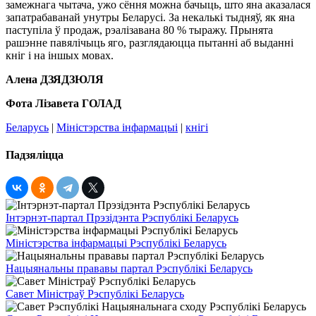
замежнага чытача, ужо сёння можна бачыць, што яна аказалася
запатрабаванай унутры Беларусі. За некалькі тыдняў, як яна
паступіла ў продаж, рэалізавана 80 % тыражу. Прынята
рашэнне павялічыць яго, разглядаюцца пытанні аб выданні
кніг і на іншых мовах.
Алена ДЗЯДЗЮЛЯ
Фота Лізавета ГОЛАД
Беларусь
|
Міністэрства інфармацыі
|
кнігі
Падзяліцца
Інтэрнэт-партал Прэзідэнта Рэспублікі Беларусь
Міністэрства інфармацыі Рэспублікі Беларусь
Нацыянальны прававы партал Рэспублікі Беларусь
Савет Міністраў Рэспублікі Беларусь