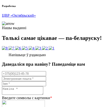
Разработка
ЦВР «Октябрьский»
Нашы выданні
Толькі самае цікавае — па-беларуску!
Напішыце ў рэдакцыю
Даведаліся пра навіну? Паведаміце нам
Введите символы с картинки
*