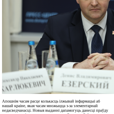
Апошнім часам расце колькасць ілжывай інфармацыі аб
нашай краіне, якая часам множыцца з-за элементарнай
недасведчанасці. Новыя выданні дапамогуць данесці праўду