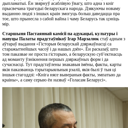
дыпламатыі. Ён звярнуў асаблівую ўвагу, што адна з кніг
прысвечана трагедыі беларускага народа. Дзякуючы новаму
выданню людзі з іншых краін змогуць больш даведацца пра
тое, што прынесла з сабой вайна і чаму Беларусь так цэніць
мір.
Старшыня Пастаяннай камісіі па адукацыі, культуры і
навуцы Палаты прадстаўнікоў Ігар Марзалю
к
стаў адным з
аўтараў выдання «Гісторыя беларускай дзяржаўнасці са
старажытнейшых часоў і да нашых дзён». Ён расказаў, што
том паказвае не проста гісторыю, а беларускую суб’ектнасць
ад моманту ўзнікнення першых дзяржаўных форм і да
сучаснасці. Тут прадстаўлены знакавыя імёны, факты, карты
якія паказваюць тэрытарыяльныя рэаліі, якія былі ў тыя ці
іншыя стагоддзі: «Кніга нясе вывераныя факты, эмпатыю да
краіны», а саму серыю ён назваў «Голасам Беларусі».