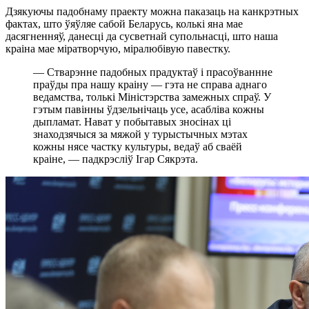
Дзякуючы падобнаму праекту можна паказаць на канкрэтных
фактах, што ўяўляе сабой Беларусь, колькі яна мае
дасягненняў, данесці да сусветнай супольнасці, што наша
краіна мае міратворчую, міралюбівую павестку.
— Стварэнне падобных прадуктаў і прасоўваннне
праўды пра нашу краіну — гэта не справа аднаго
ведамства, толькі Міністэрства замежных спраў. У
гэтым павінны ўдзельнічаць усе, асабліва кожны
дыпламат. Нават у побытавых зносінах ці
знаходзячыся за мяжой у турыстычных мэтах
кожны нясе частку культуры, ведаў аб сваёй
краіне, — падкрэсліў Ігар Сякрэта.