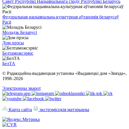
Савет Рэспублікі Нацыянальнага сходу Рэспублікі Беларусь
Федэральная нацыянальна-культурная аўтаномія беларусаў
Расіі
Моладзь Беларусі
Дом прэсы
Белтаможсэрвіс
БелТА
© Рэдакцыйна-выдавецкая установа «Выдавецкі дом «Звязда»,
1998–
2026
Электронны зварот
Карта сайта
экстрэмісцкія матэрыялы