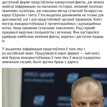
даступнай форме прадстаўлены канкрэтныя факты, дзе можна
знайсці інфармацыю па пытаннях гісторыі, знешняй палітыкі
эканомікі, культуры, дзе паказана месца сучаснай Беларусі на
карце Еўропы і свету. Гэта выдатны дапаможнік не толькі для
дыпламатаў, але і для прадстаўнікоў органаў кіравання. Кнігі
могуць выкарыстоўвацца ў прэзентацыйных і адукацыйных
мэтах, быць цікавымі сучаснаму пакаленню. Над серыяй
працавалі вядучыя спецыялісты і вучоныя. Яна пастараліся
адабраць найбольш значныя факты, коратка і даступна падаць
іх.
У выданнях інфармацыя прадстаўлена ў тым ліку і
на англійскай мове. Прадумваўся нават фармат — каб кнігі,
якія будуць выкарыстоўвацца ў тым ліку ў якасці падарунка
замежным гасцям, было зручна браць у дарогу.