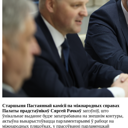
Старшыня Пастаяннай камісіі па міжнародных справах
Палаты прадстаўнікоў Сяргей Рачкоў
запэўніў, што
ўнікальнае выданне будзе запатрабавана на знешнім контуры,
актыўна выкарыстоўвацца парламентарыямі ў рабоце на
міжнародных пляцоўках, у прасоўванні парламенцкай