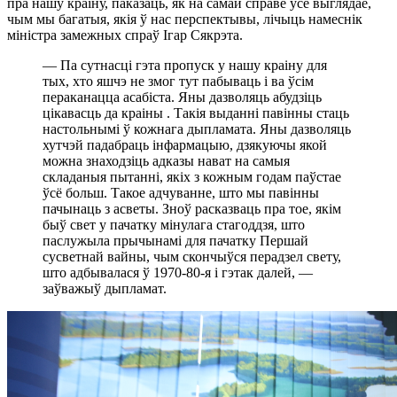
пра нашу краіну, паказаць, як на самай справе ўсё выглядае,
чым мы багатыя, якія ў нас перспектывы, лічыць намеснік
міністра замежных спраў Ігар Сякрэта.
— Па сутнасці гэта пропуск у нашу краіну для
тых, хто яшчэ не змог тут пабываць і ва ўсім
пераканацца асабіста. Яны дазволяць абудзіць
цікавасць да краіны . Такія выданні павінны стаць
настольнымі ў кожнага дыпламата. Яны дазволяць
хутчэй падабраць інфармацыю, дзякуючы якой
можна знаходзіць адказы нават на самыя
складаныя пытанні, якіх з кожным годам паўстае
ўсё больш. Такое адчуванне, што мы павінны
пачынаць з асветы. Зноў расказваць пра тое, якім
быў свет у пачатку мінулага стагоддзя, што
паслужыла прычынамі для пачатку Першай
сусветнай вайны, чым скончыўся перадзел свету,
што адбывалася ў 1970-80-я і гэтак далей, —
заўважыў дыпламат.