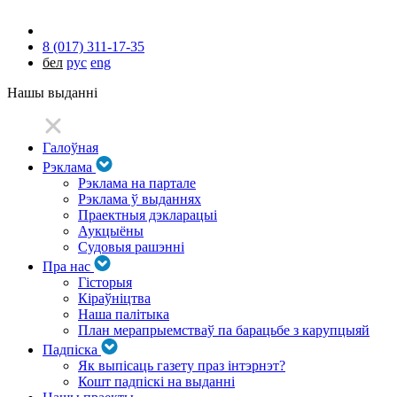
8 (017) 311-17-35
бел
рус
eng
Нашы выданні
Галоўная
Рэклама
Рэклама на партале
Рэклама ў выданнях
Праектныя дэкларацыі
Аукцыёны
Судовыя рашэнні
Пра нас
Гісторыя
Кіраўніцтва
Наша палітыка
План мерапрыемстваў па барацьбе з карупцыяй
Падпіска
Як выпісаць газету праз інтэрнэт?
Кошт падпіскі на выданні