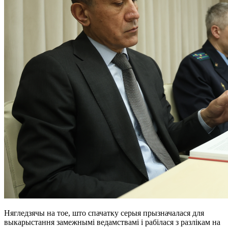
Нягледзячы на тое, што спачатку серыя прызначалася для
выкарыстання замежнымі ведамствамі і рабілася з разлікам на