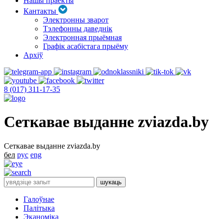
Нашы праекты
Кантакты
Электронны зварот
Тэлефонны даведнік
Электронная прыёмная
Графік асабістага прыёму
Архіў
8 (017) 311-17-35
Сеткавае выданне zviazda.by
Сеткавае выданне zviazda.by
бел
рус
eng
Галоўнае
Палітыка
Эканоміка