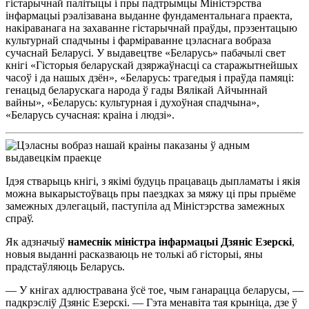
гістарычнай палітыцы і пры падтрымцы Міністэрства
інфармацыі рэалізавана выданне фундаментальнага праекта,
накіраванага на захаванне гістарычнай праўды, прэзентацыю
культурнай спадчыны і фарміраванне цэласнага вобраза
сучаснай Беларусі. У выдавецтве «Беларусь» пабачылі свет
кнігі «Гісторыя беларускай дзяржаўнасці са старажытнейшых
часоў і да нашых дзён», «Беларусь: трагедыя і праўда памяці:
генацыд беларускага народа ў гады Вялікай Айчыннай
вайны», «Беларусь: культурная і духоўная спадчына»,
«Беларусь сучасная: краіна і людзі».
Ідэя стварыць кнігі, з якімі будуць працаваць дыпламаты і якія
можна выкарыстоўваць пры паездках за мяжу ці пры прыёме
замежных дэлегацый, паступіла ад Міністэрства замежных
спраў.
Як адзначыў
намеснік міністра інфармацыі Дзяніс Езерскі
,
новыя выданні расказваюць не толькі аб гісторыі, яны
прадстаўляюць Беларусь.
— У кнігах адлюстравана ўсё тое, чым ганарацца беларусы, —
падкрэсліў Дзяніс Езерскі. — Гэта менавіта тая крыніца, дзе ў