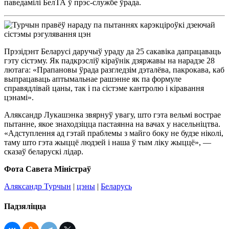
паведамілі БелТА ў прэс-службе ўрада.
Прэзідэнт Беларусі даручыў ураду да 25 сакавіка дапрацаваць
гэту сістэму. Як падкрэсліў кіраўнік дзяржавы на нарадзе 28
лютага: «Прапановы ўрада разгледзім дэталёва, пакрокава, каб
выпрацаваць аптымальнае рашэнне як па формуле
справядлівай цаны, так і па сістэме кантролю і кіравання
цэнамі».
Аляксандр Лукашэнка звярнуў увагу, што гэта вельмі вострае
пытанне, якое знаходзіцца пастаянна на вачах у насельніцтва.
«Адступлення ад гэтай праблемы з майго боку не будзе ніколі,
таму што гэта жыццё людзей і наша ў тым ліку жыццё», —
сказаў беларускі лідар.
Фота Савета Міністраў
Аляксандр Турчын
|
цэны
|
Беларусь
Падзяліцца