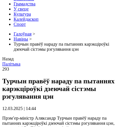
Грамадства
У свеце
Культура
Калейдаскоп
Спорт
Галоўная
>
Навіны
>
Турчын правёў нараду па пытаннях карэкціроўкі
дзеючай сістэмы рэгулявання цэн
Назад
Палітыка
293
Турчын правёў нараду па пытаннях
карэкціроўкі дзеючай сістэмы
рэгулявання цэн
12.03.2025 | 14:44
Прэм’ер-міністр Аляксандр Турчын правёў нараду па
пытаннях карэкціроўкі дзеючай сістэмы рэгулявання цэн,