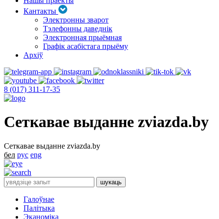
Нашы праекты
Кантакты
Электронны зварот
Тэлефонны даведнік
Электронная прыёмная
Графік асабістага прыёму
Архіў
8 (017) 311-17-35
Сеткавае выданне zviazda.by
Сеткавае выданне zviazda.by
бел
рус
eng
Галоўнае
Палітыка
Эканоміка