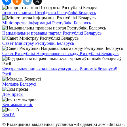
Інтэрнэт-партал Прэзідэнта Рэспублікі Беларусь
Міністэрства інфармацыі Рэспублікі Беларусь
Нацыянальны прававы партал Рэспублікі Беларусь
Савет Міністраў Рэспублікі Беларусь
Савет Рэспублікі Нацыянальнага сходу Рэспублікі Беларусь
Федэральная нацыянальна-культурная аўтаномія беларусаў
Расіі
Моладзь Беларусі
Дом прэсы
Белтаможсэрвіс
БелТА
© Рэдакцыйна-выдавецкая установа «Выдавецкі дом «Звязда»,