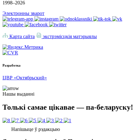
1998–
2026
Электронны зварот
Карта сайта
экстрэмісцкія матэрыялы
Разработка
ЦВР «Октябрьский»
Нашы выданні
Толькі самае цікавае — па-беларуску!
Напішыце ў рэдакцыю