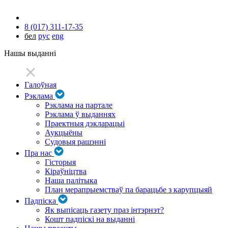
8 (017) 311-17-35
бел
рус
eng
Нашы выданні
Галоўная
Рэклама
Рэклама на партале
Рэклама ў выданнях
Праектныя дэкларацыі
Аукцыёны
Судовыя рашэнні
Пра нас
Гісторыя
Кіраўніцтва
Наша палітыка
План мерапрыемстваў па барацьбе з карупцыяй
Падпіска
Як выпісаць газету праз інтэрнэт?
Кошт падпіскі на выданні