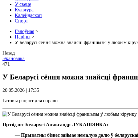
У свеце
Культура
Калейдаскоп
Спорт
Галоўная
>
Навіны
>
У Беларусі сёння можна знайсці франшызы ў любым кірун
Назад
Эканоміка
471
У Беларусі сёння можна знайсці франш
20.05.2026 | 17:35
Гатовы рэцэпт для справы
Прэзідэнт Беларусі Аляксандр ЛУКАШЭНКА:
— Прыватны бізнес займае немалую долю ў беларуска