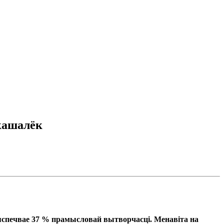
 кашалёк
яспечвае 37 % прамысловай вытворчасці. Менавіта на