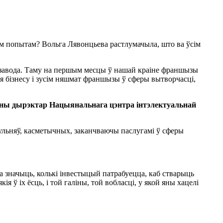
м попытам? Вольга Лявонцьева растлумачыла, што ва ўсім
х завода. Таму на першым месцы ў нашай краіне франшызы
ля бізнесу і зусім няшмат франшызы ў сферы вытворчасці,
ны дырэктар Нацыянальнага цэнтра інтэлектуальнай
ульняў, касметычных, заканчваючы паслугамі ў сферы
та значыць, колькі інвестыцый патрабуецца, каб стварыць
 ў іх ёсць, і той галіны, той вобласці, у якой яны хацелі