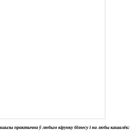
аншызы практычна ў любым кірунку бізнесу і на любы кашалёк: