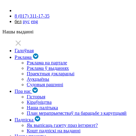
8 (017) 311-17-35
бел
рус
eng
Нашы выданні
Галоўная
Рэклама
Рэклама на партале
Рэклама ў выданнях
Праектныя дэкларацыі
Аукцыёны
Судовыя рашэнні
Пра нас
Гісторыя
Кіраўніцтва
Наша палітыка
План мерапрыемстваў па барацьбе з карупцыяй
Падпіска
Як выпісаць газету праз інтэрнэт?
Кошт падпіскі на выданні