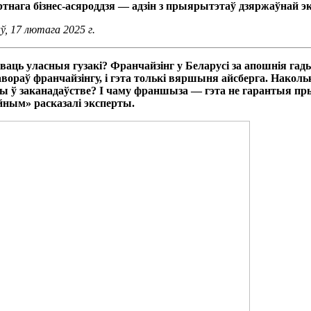
тнага бізнес-асяроддзя — адзін з прыярытэтаў дзяржаўнай э
, 17 лютага 2025 г.
біваць уласныя гузакі? Франчайзінг у Беларусі за апошнія г
авораў франчайзінгу, і гэта толькі вяршыня айсберга. Нако
ны ў заканадаўстве? І чаму франшыза — гэта не гарантыя п
ным» расказалі эксперты.