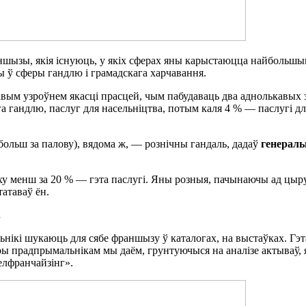
ншызы, якія існуюць, у якіх сферах яны карыстаюцца найбольшы
 ў сферы гандлю і грамадскага харчавання.
кавым узроўнем якасці прасцей, чым пабудаваць два аднолькавы
а гандлю, паслуг для насельніцтва, потым каля 4 % — паслугі д
больш за палову), вядома ж, — рознічны гандаль, дадаў
генераль
ху менш за 20 % — гэта паслугі. Яны розныя, пачынаючы ад цыр
татаваў ён.
.
льнікі шукаюць для сябе франшызу ў каталогах, на выстаўках. Гэ
ы прадпрымальнікам мы даём, грунтуючыся на аналізе актываў, якія
елфранчайзінг».