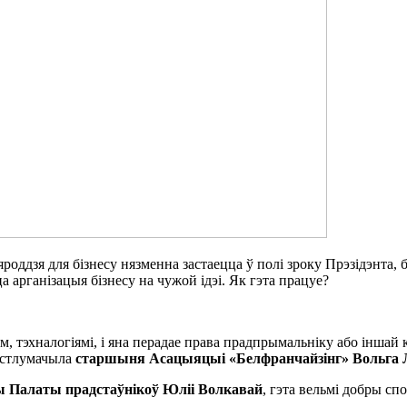
яроддзя для бізнесу нязменна застаецца ў полі зроку Прэзідэнта
 арганізацыя бізнесу на чужой ідэі. Як гэта працуе?
ам, тэхналогіямі, і яна перадае права прадпрымальніку або іншай
растлумачыла
старшыня Асацыяцыі «Белфранчайзінг» Вольга 
цы Палаты прадстаўнікоў Юліі Волкавай
, гэта вельмі добры сп