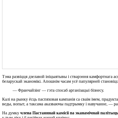
Тэма развіцця дзелавой ініцыятывы і стварэння камфортнага ас
беларускай эканомікі. Апошнім часам усё папулярней становіцца
— Франчайзінг — гэта спосаб арганізацыі бізнесу.
Калі на рынку ёсць паспяховая кампанія са сваім імем, прадукт
веды, вопыт, а таксама аказваючы падтрымку і навучанне, — 
На думку
члена Пастаяннай камісіі па эканамічнай паліты
у тым ліку і ў рэгіёнах нашай краіны: