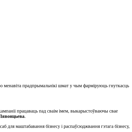
, бо менавіта прадпрымальнікі шмат у чым фарміруюць гнуткасць
 кампаніі працаваць пад сваім імем, выкарыстоўваючы свае
Лявонцьева
.
осаб для маштабавання бізнесу і распаўсюджвання гэтага бізнесу,