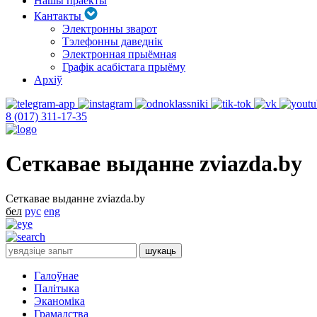
Нашы праекты
Кантакты
Электронны зварот
Тэлефонны даведнік
Электронная прыёмная
Графік асабістага прыёму
Архіў
8 (017) 311-17-35
Сеткавае выданне zviazda.by
Сеткавае выданне zviazda.by
бел
рус
eng
Галоўнае
Палітыка
Эканоміка
Грамадства