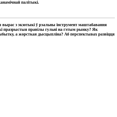
канамічнай палітыкі.
ады вырас з экзотыкі ў рэальны інструмент маштабавання
лькі празрыстыя правілы гульні на гэтым рынку? Як
рыбытку, а жорсткая дысцыпліна? Аб перспектывах развіцця