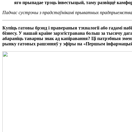
яго прыпадае трэць інвестыцый, таму развіццё камфор
Падчас сустрэчы з прадстаўнікамі прыватных прадпрыемстваў
Купіць гатовы брэнд і правераныя тэхналогіі або гадамі на
бізнесу.
У нашай краіне зарэгістравана больш за тысячу даг
абараніць таварны знак ад капіравання? Ці патрэбныя зме
рынку гатовых рашэнняў у эфіры на «Першым інфармацый