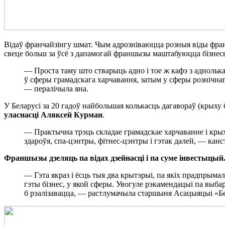
Відаў франчайзінгу шмат. Чым адрозніваюцца розныя віды фра
свеце больш за ўсё з дапамогай франшызы маштабуюцца бізнесы
— Проста таму што стварыць адно і тое ж кафэ з адноль
ў сферы грамадскага харчавання, затым у сферы рознічнаг
— пералічыла яна.
У Беларусі за 20 гадоў найбольшая колькасць дагавораў (крыху 
уласнасці Аляксей Курман
.
— Практычна трэць складае грамадскае харчаванне і кры
здароўя, спа-цэнтры, фітнес-цэнтры і гэтак далей, — канс
Франшызы дзеляць па відах дзейнасці і па суме інвестыцый
— Гэта якраз і ёсць тыя два крытэрыі, па якіх прадпрыма
гэты бізнес, у якой сферы. Увогуле рэкамендацыі па выбар
б рэалізавацца, — растлумачыла старшыня Асацыяцыі «Б