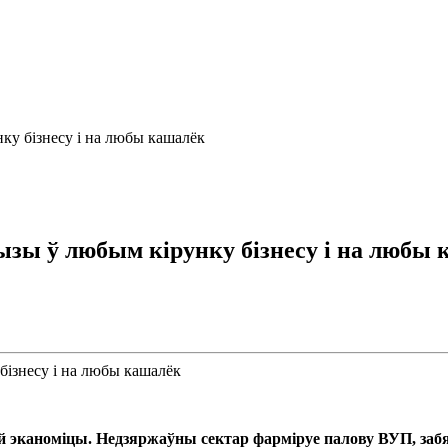
ку бізнесу і на любы кашалёк
ызы ў любым кірунку бізнесу і на любы
й эканоміцы. Недзяржаўны сектар фарміруе палову ВУП, заб