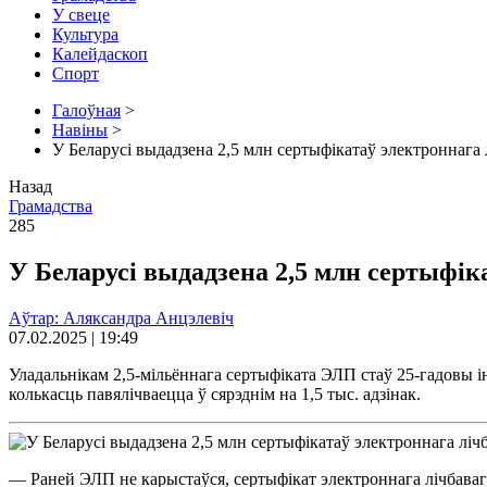
У свеце
Культура
Калейдаскоп
Спорт
Галоўная
>
Навіны
>
У Беларусі выдадзена 2,5 млн сертыфікатаў электроннага 
Назад
Грамадства
285
У Беларусі выдадзена 2,5 млн сертыфік
Аўтар: Аляксандра Анцэлевіч
07.02.2025 | 19:49
Уладальнікам 2,5-мільённага сертыфіката ЭЛП стаў 25-гадовы і
колькасць павялічваецца ў сярэднім на 1,5 тыс. адзінак.
— Раней ЭЛП не карыстаўся, сертыфікат электроннага лічбава