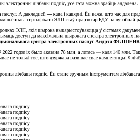
 электронны лічбавы подпіс, усё гэта можна зрабіць аддалена.
паслуг. А дакладней — кава і кавярні. Ён кажа, што час для пра
вухмільённага сертыфіката ЭЛП стаў прарэктар БДУ па вучэбнай 
ў сродках ЭЛП, якія шырока выкарыстоўваюцца ў сістэмах дакуме
рымаць доступ да максімальна шырокага спектра электронных па
цыянальнага цэнтра электронных паслуг Андрэй ФІЛІПЕН
 2022 годзе іх было аказана 78 млн, а летась — каля 140 млн. Та
вае не толькі тое, што дзяржава развівае свае кампетэнцыі ў ліч
нны лічбавы подпіс. Ён стане зручным інструментам лічбавага ўз