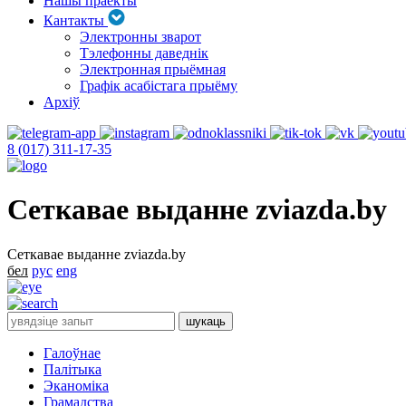
Нашы праекты
Кантакты
Электронны зварот
Тэлефонны даведнік
Электронная прыёмная
Графік асабістага прыёму
Архіў
8 (017) 311-17-35
Сеткавае выданне zviazda.by
Сеткавае выданне zviazda.by
бел
рус
eng
Галоўнае
Палітыка
Эканоміка
Грамадства