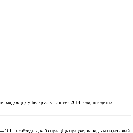
 выдаюцца ў Беларусі з 1 ліпеня 2014 года, штодня іх
— ЭЛП неабходны, каб спрасціць працэдуру падачы падатковай