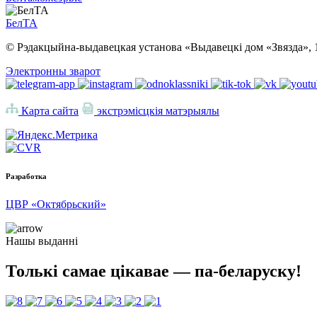
БелТА
© Рэдакцыйна-выдавецкая установа «Выдавецкі дом «Звязда», 
Электронны зварот
Карта сайта
экстрэмісцкія матэрыялы
Разработка
ЦВР «Октябрьский»
Нашы выданні
Толькі самае цікавае — па-беларуску!