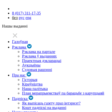
8 (017) 311-17-35
бел
рус
eng
Нашы выданні
Галоўная
Рэклама
Рэклама на партале
Рэклама ў выданнях
Праектныя дэкларацыі
Аукцыёны
Судовыя рашэнні
Пра нас
Гісторыя
Кіраўніцтва
Наша палітыка
План мерапрыемстваў па барацьбе з карупцыяй
Падпіска
Як выпісаць газету праз інтэрнэт?
Кошт падпіскі на выданні