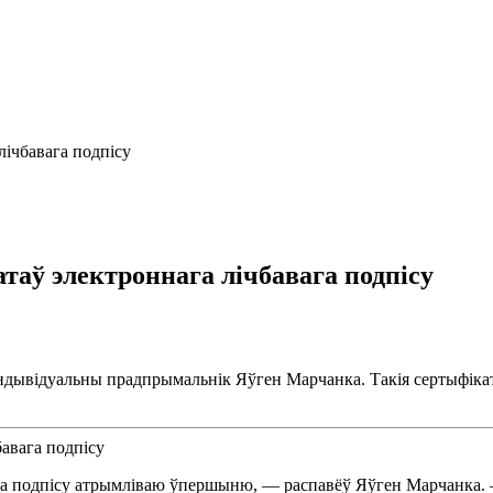
лічбавага подпісу
атаў электроннага лічбавага подпісу
ндывідуальны прадпрымальнік Яўген Марчанка. Такія сертыфікаты
га подпісу атрымліваю ўпершыню, — распавёў Яўген Марчанка. 