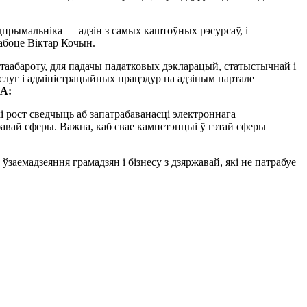
дпрымальніка — адзін з самых каштоўных рэсурсаў, і
рабоце Віктар Кочын.
нтаабароту, для падачы падатковых дэкларацый, статыстычнай і
слуг і адміністрацыйных працэдур на адзіным партале
КА:
кі рост сведчыць аб запатрабаванасці электроннага
бавай сферы. Важна, каб свае кампетэнцыі ў гэтай сферы
аемадзеяння грамадзян і бізнесу з дзяржавай, які не патрабуе