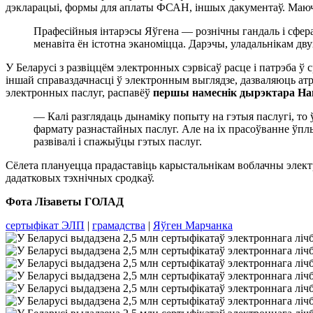
дэкларацыі, формы для аплаты ФСАН, іншых дакументаў. Маючы
Прафесійныя інтарэсы Яўгена — рознічны гандаль і сфера 
менавіта ён істотна эканоміцца. Дарэчы, уладальнікам д
У Беларусі з развіццём электронных сэрвісаў расце і патрэба 
іншай справаздачнасці ў электронным выглядзе, дазваляюць ат
электронных паслуг, распавёў
першы намеснік дырэктара На
— Калі разглядаць дынаміку попыту на гэтыя паслугі, то ў
фармату разнастайных паслуг. Але на іх прасоўванне ўплы
развівалі і спажыўцы гэтых паслуг.
Сёлета плануецца прадаставіць карыстальнікам воблачны электро
дадатковых тэхнічных сродкаў.
Фота Лізаветы ГОЛАД
сертыфікат ЭЛП
|
грамадства
|
Яўген Марчанка