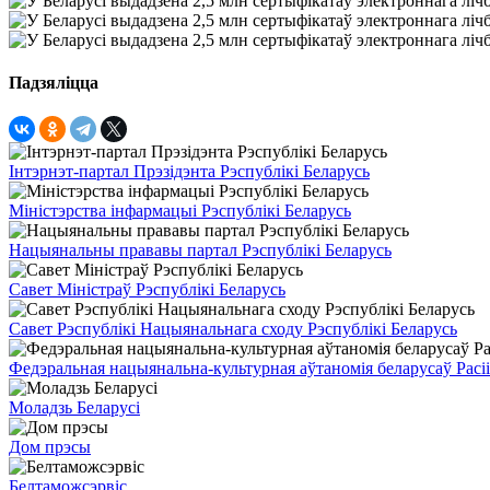
Падзяліцца
Інтэрнэт-партал Прэзідэнта Рэспублікі Беларусь
Міністэрства інфармацыі Рэспублікі Беларусь
Нацыянальны прававы партал Рэспублікі Беларусь
Савет Міністраў Рэспублікі Беларусь
Савет Рэспублікі Нацыянальнага сходу Рэспублікі Беларусь
Федэральная нацыянальна-культурная аўтаномія беларусаў Расіі
Моладзь Беларусі
Дом прэсы
Белтаможсэрвіс