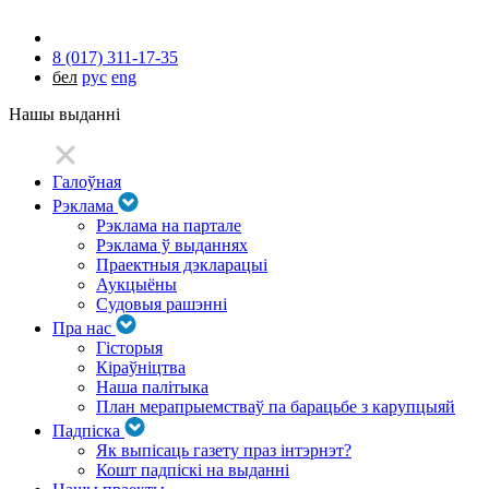
8 (017) 311-17-35
бел
рус
eng
Нашы выданні
Галоўная
Рэклама
Рэклама на партале
Рэклама ў выданнях
Праектныя дэкларацыі
Аукцыёны
Судовыя рашэнні
Пра нас
Гісторыя
Кіраўніцтва
Наша палітыка
План мерапрыемстваў па барацьбе з карупцыяй
Падпіска
Як выпісаць газету праз інтэрнэт?
Кошт падпіскі на выданні