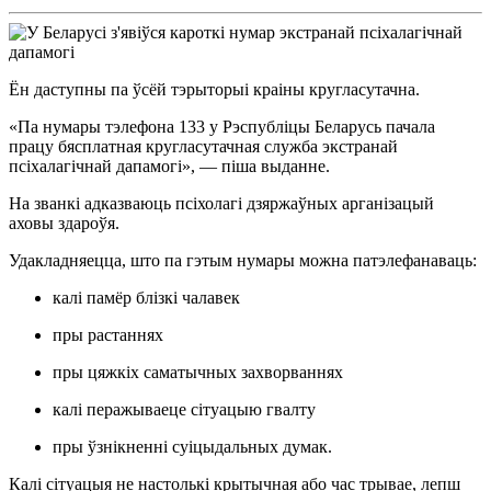
Ён даступны па ўсёй тэрыторыі краіны кругласутачна.
«Па нумары тэлефона 133 у Рэспубліцы Беларусь пачала
працу бясплатная кругласутачная служба экстранай
псіхалагічнай дапамогі», — піша выданне.
На званкі адказваюць псіхолагі дзяржаўных арганізацый
аховы здароўя.
Удакладняецца, што па гэтым нумары можна патэлефанаваць:
калі памёр блізкі чалавек
пры растаннях
пры цяжкіх саматычных захворваннях
калі перажываеце сітуацыю гвалту
пры ўзнікненні суіцыдальных думак.
Калі сітуацыя не настолькі крытычная або час трывае, лепш