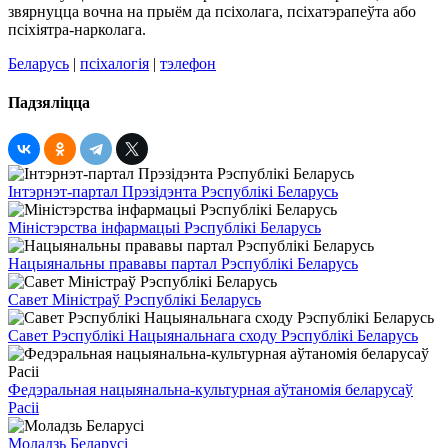
звярнуцца вочна на прыём да псіхолага, псіхатэрапеўта або
псіхіятра-нарколага.
Беларусь
|
псіхалогія
|
тэлефон
Падзяліцца
Інтэрнэт-партал Прэзідэнта Рэспублікі Беларусь
Міністэрства інфармацыі Рэспублікі Беларусь
Нацыянальны прававы партал Рэспублікі Беларусь
Савет Міністраў Рэспублікі Беларусь
Савет Рэспублікі Нацыянальнага сходу Рэспублікі Беларусь
Федэральная нацыянальна-культурная аўтаномія беларусаў
Расіі
Моладзь Беларусі