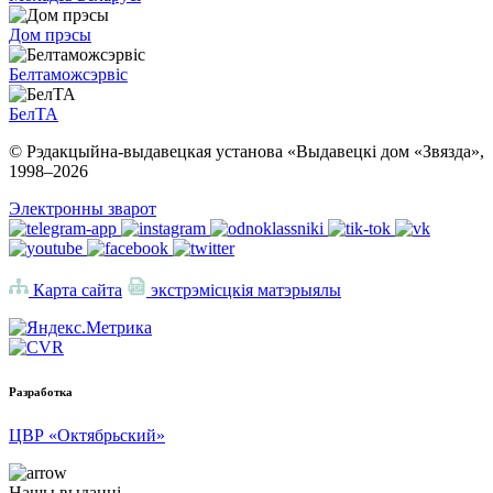
Дом прэсы
Белтаможсэрвіс
БелТА
© Рэдакцыйна-выдавецкая установа «Выдавецкі дом «Звязда»,
1998–
2026
Электронны зварот
Карта сайта
экстрэмісцкія матэрыялы
Разработка
ЦВР «Октябрьский»
Нашы выданні