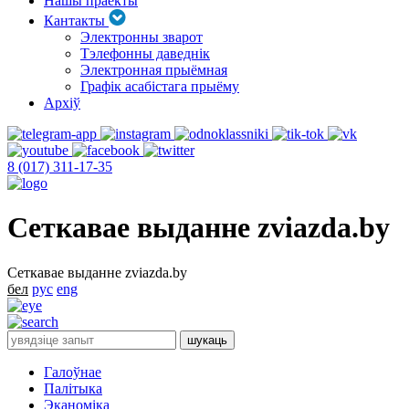
Нашы праекты
Кантакты
Электронны зварот
Тэлефонны даведнік
Электронная прыёмная
Графік асабістага прыёму
Архіў
8 (017) 311-17-35
Сеткавае выданне zviazda.by
Сеткавае выданне zviazda.by
бел
рус
eng
Галоўнае
Палітыка
Эканоміка