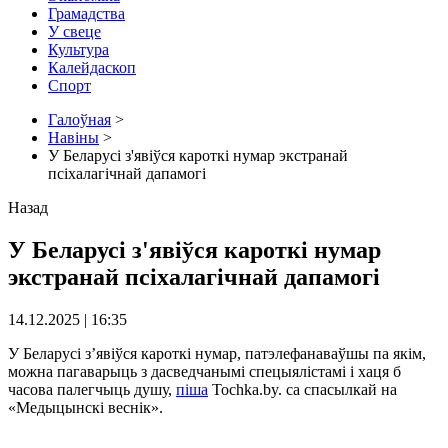
Грамадства
У свеце
Культура
Калейдаскоп
Спорт
Галоўная
>
Навіны
>
У Беларусі з'явіўся кароткі нумар экстранай
псіхалагічнай дапамогі
Назад
У Беларусі з'явіўся кароткі нумар
экстранай псіхалагічнай дапамогі
14.12.2025 | 16:35
У Беларусі з’явіўся кароткі нумар, патэлефанаваўшы па якім,
можна пагаварыць з дасведчанымі спецыялістамі і хаця б
часова палегчыць душу,
піша
Tochka.by. са спасылкай на
«Медыцынскі веснік».