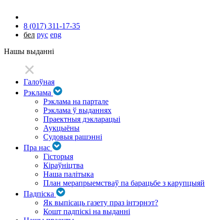
8 (017) 311-17-35
бел
рус
eng
Нашы выданні
Галоўная
Рэклама
Рэклама на партале
Рэклама ў выданнях
Праектныя дэкларацыі
Аукцыёны
Судовыя рашэнні
Пра нас
Гісторыя
Кіраўніцтва
Наша палітыка
План мерапрыемстваў па барацьбе з карупцыяй
Падпіска
Як выпісаць газету праз інтэрнэт?
Кошт падпіскі на выданні