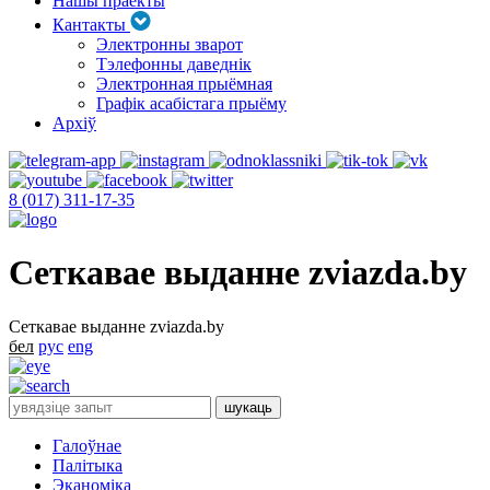
Нашы праекты
Кантакты
Электронны зварот
Тэлефонны даведнік
Электронная прыёмная
Графік асабістага прыёму
Архіў
8 (017) 311-17-35
Сеткавае выданне zviazda.by
Сеткавае выданне zviazda.by
бел
рус
eng
Галоўнае
Палітыка
Эканоміка