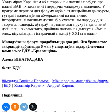
Уладзімірам Каранікам аб гістарычнай памяці і праўдзе пра
падзеі ВАВ, іх захаванні і перадачы маладому пакаленню. У
праграме першага дня форуму адбыліся лекцыйныя дыскурсы,
гутаркі і калектыўныя абмеркаванні па пытаннях
інтэрпрэтацыі ваенных дзеянняў у сусветным парадку дня,
творчасці савецкіх аўтараў, партызанскага руху і падпольнай
дзейнасці. Акрамя таго, прайшла панэльная дыскусія «Змена
эпох: візуалізацыя гістарычнай памяці ў XXI стагоддзі».
Маладзёжны форум прадоўжыцца два дні. Яго ўрачыстае
закрыццё адбудзецца 6 мая ў спартыўна-аздараўленчым
комплексе БДУ «Брыганціна»
Алена ВІНАГРАДАВА
Фота БДУ
80-годдзя Вялікай Перамогі
|
Міжнародны маладзёжны форум
|
БДУ
|
Уладзімір Каранік
|
Андрэй Кароль
Падзяліцца