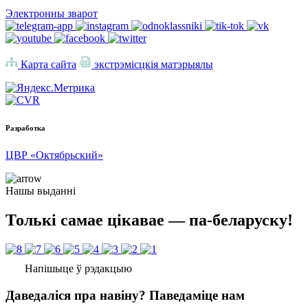
Электронны зварот
Карта сайта
экстрэмісцкія матэрыялы
Разработка
ЦВР «Октябрьский»
Нашы выданні
Толькі самае цікавае — па-беларуску!
Напішыце ў рэдакцыю
Даведаліся пра навіну? Паведаміце нам