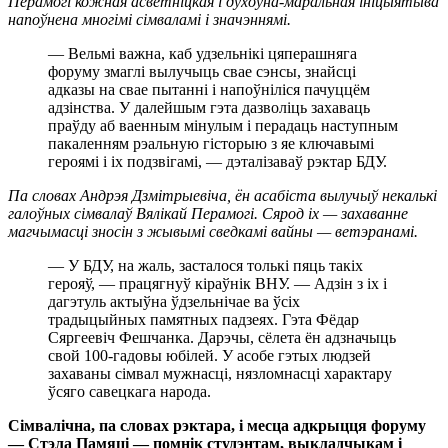
Перамогі кожная асветніцкая і духоўна-маральная ініцыятыва
напоўнена многімі сімваламі і значэннямі.
— Вельмі важна, каб удзельнікі цяперашняга
форуму змаглі вылучыць свае сэнсы, знайсці
адказы на свае пытанні і напоўніліся пачуццём
адзінства. У далейшым гэта дазволіць захаваць
праўду аб ваенным мінулым і перадаць наступным
пакаленням рэальную гісторыю з яе ключавымі
героямі і іх подзвігамі, — дэталізаваў рэктар БДУ.
Па словах Андрэя Дзмітрыевіча, ён асабіста вылучыў некалькі
галоўных сімвалаў Вялікай Перамогі. Сярод іх — захаванне
магчымасці зносін з жывымі сведкамі вайны — ветэранамі.
— У БДУ, на жаль, засталося толькі пяць такіх
герояў, — працягнуў кіраўнік ВНУ. — Адзін з іх і
дагэтуль актыўна ўдзельнічае ва ўсіх
традыцыйных памятных падзеях. Гэта Фёдар
Сяргеевіч Фешчанка. Дарэчы, сёлета ён адзначыць
свой 100-гадовы юбілей. У асобе гэтых людзей
захаваны сімвал мужнасці, нязломнасці характару
ўсяго савецкага народа.
Сімвалічна, па словах рэктара, і месца адкрыцця форуму
— Стэла Памяці — помнік студэнтам, выкладчыкам і