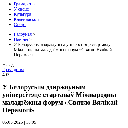
Грамадства
У свеце
Культура
Калейдаскоп
Спорт
Галоўная
>
Навіны
>
У Беларускім дзяржаўным універсітэце стартаваў
Міжнародны маладзёжны форум «Святло Вялікай
Перамогі»
Назад
Грамадства
497
У Беларускім дзяржаўным
універсітэце стартаваў Міжнародны
маладзёжны форум «Святло Вялікай
Перамогі»
05.05.2025 | 18:05