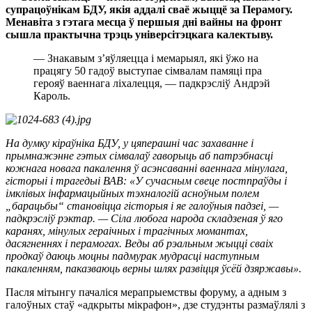
супрацоўнікам БДУ, якія аддалі сваё жыццё за Перамогу.
Менавіта з гэтага месца ў першыя дні вайны на фронт
сышла практычна трэць універсітэцкага калектыву.
— Знакавым з’яўляецца і мемарыял, які ўжо на
працягу 50 гадоў выступае сімвалам памяці пра
герояў ваеннага ліхалецця, — падкрэсліў Андрэй
Кароль.
На думку кіраўніка БДУ, у цяперашні час захаванне і
прымнажэнне гэтых сімвалаў гаворыць аб патрэбнасці
кожнага новага пакалення ў асэнсаванні ваеннага мінулага,
гісторыі і трагедыі ВАВ: «У сучасным свеце постпраўды і
імклівых інфармацыйных тэхналогій асноўным полем
„барацьбы“ становіцца гісторыя і яе галоўныя падзеі, —
падкрэсліў рэктар. — Сіла любога народа складзеная ў яго
каранях, мінулых гераічных і трагічных момантах,
дасягненнях і перамогах. Веды аб рэальным жыцці сваіх
продкаў даюць моцны падмурак мудрасці наступным
пакаленням, паказваюць верны шлях развіцця ўсёй дзяржавы».
Пасля мітынгу пачаліся мерапрыемствы форуму, а адным з
галоўных стаў «адкрыты мікрафон», дзе студэнты размаўлялі з