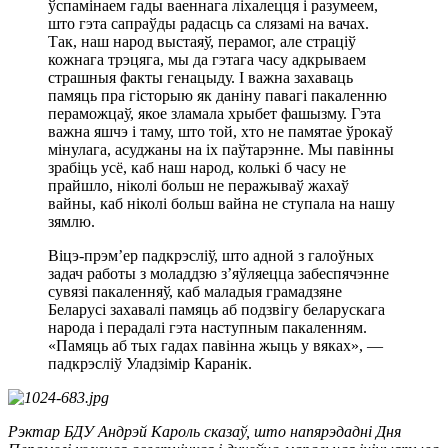
ўспамінаем гады ваеннага ліхалецця і разумеем,
што гэта сапраўды радасць са слязамі на вачах.
Так, наш народ выстаяў, перамог, але страціў
кожнага трэцяга, мы да гэтага часу адкрываем
страшныя факты генацыду. І важна захаваць
памяць пра гісторыю як даніну павагі пакаленню
пераможцаў, якое зламала хрыбет фашызму. Гэта
важна яшчэ і таму, што той, хто не памятае ўрокаў
мінулага, асуджаны на іх паўтарэнне. Мы павінны
зрабіць усё, каб наш народ, колькі б часу не
прайшло, ніколі больш не перажываў жахаў
вайны, каб ніколі больш вайна не ступала на нашу
зямлю.
Віцэ-прэм’ер падкрэсліў, што адной з галоўных
задач работы з моладдзю з’яўляецца забеспячэнне
сувязі пакаленняў, каб маладыя грамадзяне
Беларусі захавалі памяць аб подзвігу беларускага
народа і перадалі гэта наступным пакаленням.
«Памяць аб тых гадах павінна жыць у вяках», —
падкрэсліў Уладзімір Каранік.
Рэктар БДУ Андрэй Кароль сказаў, што напярэдадні Дня