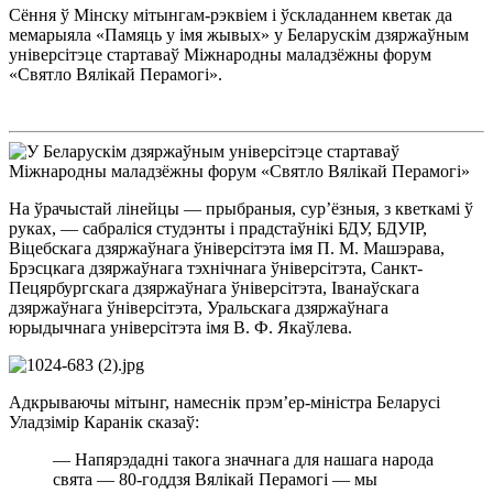
Сёння ў Мінску мітынгам-рэквіем і ўскладаннем кветак да
мемарыяла «Памяць у імя жывых» у Беларускім дзяржаўным
універсітэце стартаваў Міжнародны маладзёжны форум
«Святло Вялікай Перамогі».
На ўрачыстай лінейцы — прыбраныя, сур’ёзныя, з кветкамі ў
руках, — сабраліся студэнты і прадстаўнікі БДУ, БДУІР,
Віцебскага дзяржаўнага ўніверсітэта імя П. М. Машэрава,
Брэсцкага дзяржаўнага тэхнічнага ўніверсітэта, Санкт-
Пецярбургскага дзяржаўнага ўніверсітэта, Іванаўскага
дзяржаўнага ўніверсітэта, Уральскага дзяржаўнага
юрыдычнага універсітэта імя В. Ф. Якаўлева.
Адкрываючы мітынг, намеснік прэм’ер-міністра Беларусі
Уладзімір Каранік сказаў:
— Напярэдадні такога значнага для нашага народа
свята — 80-годдзя Вялікай Перамогі — мы