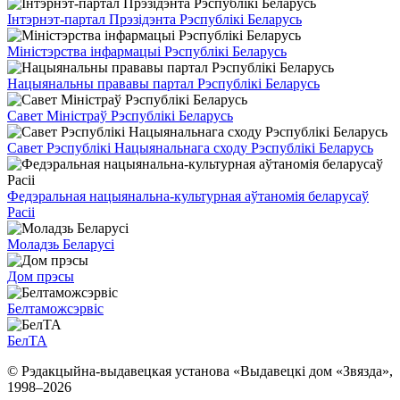
Інтэрнэт-партал Прэзідэнта Рэспублікі Беларусь
Міністэрства інфармацыі Рэспублікі Беларусь
Нацыянальны прававы партал Рэспублікі Беларусь
Савет Міністраў Рэспублікі Беларусь
Савет Рэспублікі Нацыянальнага сходу Рэспублікі Беларусь
Федэральная нацыянальна-культурная аўтаномія беларусаў
Расіі
Моладзь Беларусі
Дом прэсы
Белтаможсэрвіс
БелТА
© Рэдакцыйна-выдавецкая установа «Выдавецкі дом «Звязда»,
1998–
2026