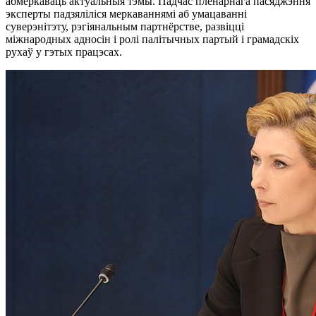
абмеркаваць актуальныя тэмы. Падчас пленарнага пасяджэння
эксперты падзяліліся меркаваннямі аб умацаванні
суверэнітэту, рэгіянальным партнёрстве, развіцці
міжнародных адносін і ролі палітычных партый і грамадскіх
рухаў у гэтых працэсах.