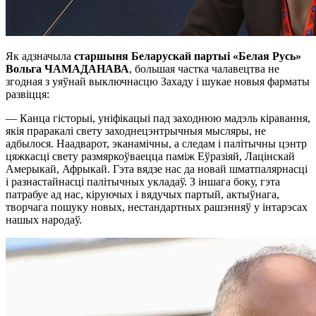
Як адзначыла
старшыня Беларускай партыі «Белая Русь»
Вольга ЧАМАДАНАВА
, большая частка чалавецтва не
згодная з уяўнай выключнасцю Захаду і шукае новыя фарматы
развіцця:
— Канца гісторыі, уніфікацыі пад заходнюю мадэль кіравання,
якія праракалі свету заходнецэнтрычныя мысляры, не
адбылося. Наадварот, эканамічны, а следам і палітычны цэнтр
цяжкасці свету размяркоўваецца паміж Еўразіяй, Лацінскай
Амерыкай, Афрыкай. Гэта вядзе нас да новай шматпалярнасці
і разнастайнасці палітычных укладаў. З іншага боку, гэта
патрабуе ад нас, кіруючых і вядучых партый, актыўнага,
творчага пошуку новых, нестандартных рашэнняў у інтарэсах
нашых народаў.