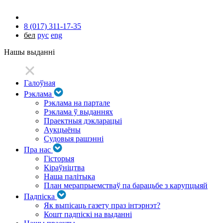
8 (017) 311-17-35
бел
рус
eng
Нашы выданні
Галоўная
Рэклама
Рэклама на партале
Рэклама ў выданнях
Праектныя дэкларацыі
Аукцыёны
Судовыя рашэнні
Пра нас
Гісторыя
Кіраўніцтва
Наша палітыка
План мерапрыемстваў па барацьбе з карупцыяй
Падпіска
Як выпісаць газету праз інтэрнэт?
Кошт падпіскі на выданні