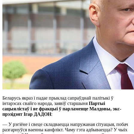
Беларусь якраз і падае прыклад сапраўднай палітыкі ў
інтарэсах свайго народа, заявіў старшыня
Партыі
сацыялістаў і яе фракцыі ў парламенце Малдовы, экс-
прэзідэнт Ігар ДАДОН
:
— У рэгіёне і свеце складваецца напружаная сітуацыя, побач
разгарнуўся ваенны канфлікт. Чаму гэта адбываецца? У чыіх