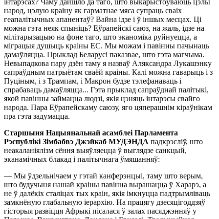
інтарэсах? Чаму дайшло да таго, што выкарыстоўваюць цэлы
народ, цэлую краіну як гарматнае мяса супраць сваіх
геапалітычных апанентаў? Вайна ідзе і ў іншых месцах. Ці
можна гэта неяк спыніць? Еўрапейскі саюз, на жаль, ідзе на
мілітарызацыю на фоне таго, што эканоміка руйнуецца, а
міграцыя душыць краіны ЕС. Мы можам і павінны пачынаць
дамаўляцца. Прыклад Беларусі паказвае, што гэта магчыма.
Невыпадкова пару дзён таму я назваў Аляксандра Лукашэнку
сапраўдным патрыётам сваёй краіны. Калі можна гаварыць і з
Пуціным, і з Трампам, і Макрон будзе тэлефанаваць і
спрабаваць дамаўляцца... Гэта прыклад сапраўднай палітыкі,
якой павінны займацца людзі, якія цэняць інтарэсы свайго
народа. Пара Еўрапейскаму саюзу, яго цяперашнім кіраўнікам
пра гэта задумацца.
Старшыня Нацыянальнай асамблеі Парламента
Рэспублікі Зімбабвэ Джэйкаб МУДЭНДА
падкрэсліў, што
неакаланіялізм сёння выяўляецца ў выглядзе санкцый,
эканамічных блакад і палітычнага ўмяшанняў:
— Мы ўдзельнічаем у гэтай канферэнцыі, таму што верым,
што будучыня нашай краіны павінна вырашацца ў Харарэ, а
не ў далёкіх сталіцах тых краін, якія імкнуцца падтрымліваць
замкнёную глабальную іерархію. На працягу дзесяцігоддзяў
гісторыя развіцця Афрыкі пісалася ў залах пасяджэнняў у