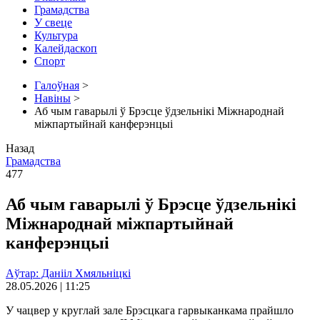
Грамадства
У свеце
Культура
Калейдаскоп
Спорт
Галоўная
>
Навіны
>
Аб чым гаварылі ў Брэсце ўдзельнікі Міжнароднай
міжпартыйнай канферэнцыі
Назад
Грамадства
477
Аб чым гаварылі ў Брэсце ўдзельнікі
Міжнароднай міжпартыйнай
канферэнцыі
Аўтар: Данііл Хмяльніцкі
28.05.2026 | 11:25
У чацвер у круглай зале Брэсцкага гарвыканкама прайшло