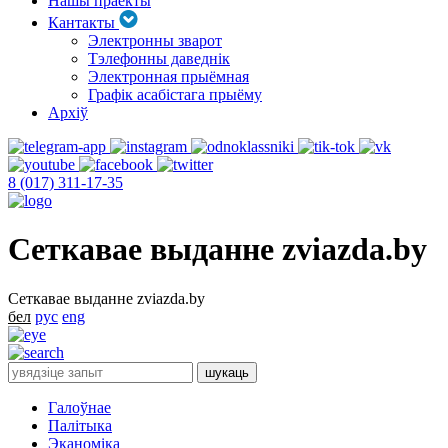
Нашы праекты
Кантакты
Электронны зварот
Тэлефонны даведнік
Электронная прыёмная
Графік асабістага прыёму
Архіў
8 (017) 311-17-35
Сеткавае выданне zviazda.by
Сеткавае выданне zviazda.by
бел
рус
eng
Галоўнае
Палітыка
Эканоміка