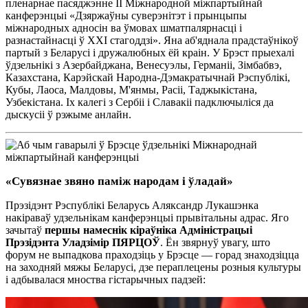
пленарнае пасяджэнне ІІ Міжнародной міжпартыйнай
канферэнцыі «Дзяржаўны суверэнітэт і прынцыпы
міжнародных адносін ва ўмовах шматпалярнасці і
разнастайнасці ў XXІ стагоддзі». Яна аб'яднала прадстаўнікоў
партый з Беларусі і дружалюбных ёй краін. У Брэст прыехалі
ўдзельнікі з Азербайджана, Венесуэлы, Германіі, Зімбабвэ,
Казахстана, Карэйскай Народна-Дэмакратычнай Рэспублікі,
Кубы, Лаоса, Малдовы, М'янмы, Расіі, Таджыкістана,
Узбекістана. Іх калегі з Сербіі і Славакіі падключыліся да
дыскусіі ў рэжыме анлайн.
«Сувязнае звяно паміж народам і ўладай»
Прэзідэнт Рэспублікі Беларусь Аляксандр Лукашэнка
накіраваў удзельнікам канферэнцыі прывітальны адрас. Яго
зачытаў
першы намеснік кіраўніка Адміністрацыі
Прэзідэнта Уладзімір ПЯРЦОЎ
. Ён звярнуў увагу, што
форум не выпадкова праходзіць у Брэсце — горад знаходзіцца
на заходняй мяжы Беларусі, дзе пераплецены розныя культуры
і адбывалася мноства гістарычных падзей: