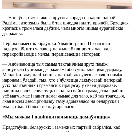
— Напэўна, няма такога другога горада на карце нашай
Радзімы, дзе зямля была б так шчодра паліта крывёй. Брэсцкая
крэпасць трымалася даўжэй, чым многія іншыя еўрапейскія
дзяржавы.
Першы намеснік кіраўніка Адміністрацыі Прэзідэнта
падкрэсліў, што чалавецтва жыве ў няпросты час, калі
перакройваюцца межы, перапісваецца гісторыя:
— Адбываюцца тыя самыя тэктанічныя зрухі паміж
асноўнымі буйнымі дзяржавамі або супольнасцямі дзяржаў.
Менавіта таму палітычныя партыі, як сувязнае звяно паміж
народам і ўладай, тыя, хто з’яўляецца лакмусавай паперкай
усіх палітычных і грамадскіх працэсаў у сваёй дзяржаве,
павінны своечасова чуць сігналы свайго грамадства і рабіць
усё магчымае і нават немагчымае для таго, каб тая трагедыя,
якая восем дзесяцігоддзяў таму адбывалася на беларускай
зямлі, ніколі больш не паўтарылася.
«Мы можам і павінны пачынаць дамаўляцца»
Прадстаўнікі беларускіх і замежных партый сабраліся, каб