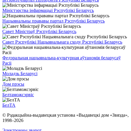
Міністэрства інфармацыі Рэспублікі Беларусь
Нацыянальны прававы партал Рэспублікі Беларусь
Савет Міністраў Рэспублікі Беларусь
Савет Рэспублікі Нацыянальнага сходу Рэспублікі Беларусь
Федэральная нацыянальна-культурная аўтаномія беларусаў
Расіі
Моладзь Беларусі
Дом прэсы
Белтаможсэрвіс
БелТА
© Рэдакцыйна-выдавецкая установа «Выдавецкі дом «Звязда»,
1998–
2026
Электронны зварот