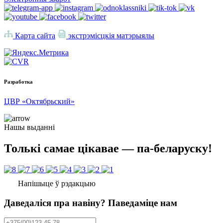
Карта сайта
экстрэмісцкія матэрыялы
Разработка
ЦВР «Октябрьский»
Нашы выданні
Толькі самае цікавае — па-беларуску!
Напішыце ў рэдакцыю
Даведаліся пра навіну? Паведаміце нам