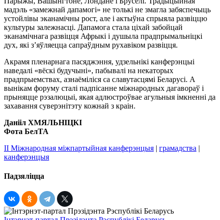
Парыжы, Вашынгтоне, Лондане і Бруселі. Традыцыйная
мадэль «замежнай дапамогі» не толькі не змагла забяспечыць
устойлівы эканамічны рост, але і актыўна спрыяла развіццю
культуры залежнасці. Дапамога стала ціхай забойцай
эканамічнага развіцця Афрыкі і душыла прадпрымальніцкі
дух, які з’яўляецца сапраўдным рухавіком развіцця.
Акрамя пленарнага пасяджэння, удзельнікі канферэнцыі
наведалі «вёскі будучыні», пабывалі на некаторых
прадпрыемствах, азнаёміліся са славутасцямі Беларусі. А
вынікам форуму сталі падпісанне міжнародных дагавораў і
прыняцце рэзалюцыі, якая адлюстроўвае агульныя імкненні да
захавання суверэнітэту кожнай з краін.
Данііл ХМЯЛЬНІЦКІ
Фота БелТА
II Міжнародная міжпартыйная канферэнцыя
|
грамадства
|
канферэнцыя
Падзяліцца
Інтэрнэт-партал Прэзідэнта Рэспублікі Беларусь