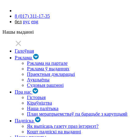
8 (017) 311-17-35
бел
рус
eng
Нашы выданні
Галоўная
Рэклама
Рэклама на партале
Рэклама ў выданнях
Праектныя дэкларацыі
Аукцыёны
Судовыя рашэнні
Пра нас
Гісторыя
Кіраўніцтва
Наша палітыка
План мерапрыемстваў па барацьбе з карупцыяй
Падпіска
Як выпісаць газету праз інтэрнэт?
Кошт падпіскі на выданні