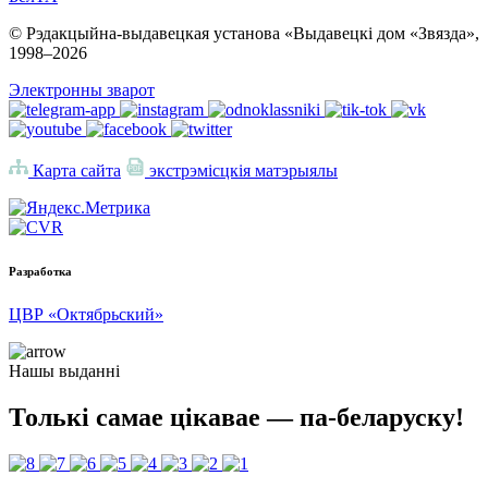
© Рэдакцыйна-выдавецкая установа «Выдавецкі дом «Звязда»,
1998–
2026
Электронны зварот
Карта сайта
экстрэмісцкія матэрыялы
Разработка
ЦВР «Октябрьский»
Нашы выданні
Толькі самае цікавае — па-беларуску!