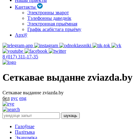
Нашы праекты
Кантакты
Электронны зварот
Тэлефонны даведнік
Электронная прыёмная
Графік асабістага прыёму
Архіў
8 (017) 311-17-35
Сеткавае выданне zviazda.by
Сеткавае выданне zviazda.by
бел
рус
eng
Галоўнае
Палітыка
Эканоміка