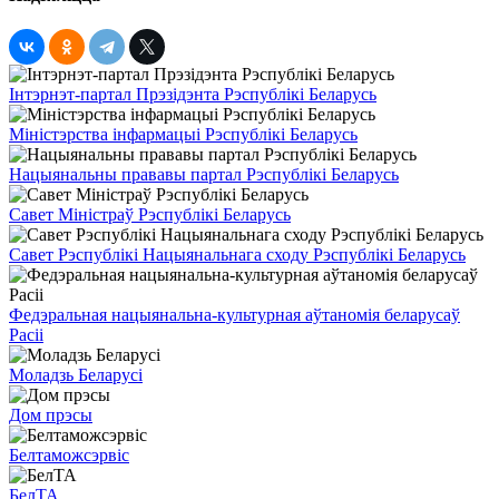
Інтэрнэт-партал Прэзідэнта Рэспублікі Беларусь
Міністэрства інфармацыі Рэспублікі Беларусь
Нацыянальны прававы партал Рэспублікі Беларусь
Савет Міністраў Рэспублікі Беларусь
Савет Рэспублікі Нацыянальнага сходу Рэспублікі Беларусь
Федэральная нацыянальна-культурная аўтаномія беларусаў
Расіі
Моладзь Беларусі
Дом прэсы
Белтаможсэрвіс
БелТА