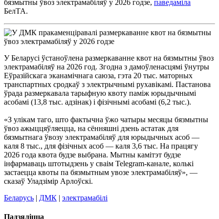
бязмытны ўвоз электрамабіляў у 2026 годзе,
паведаміла
БелТА.
У Беларусі ўстаноўлена размеркаванне квот на бязмытны ўвоз
электрамабіляў на 2026 год. Згодна з дамоўленасцямі ўнутры
Еўразійскага эканамічнага саюза, гэта 20 тыс. маторных
транспартных сродкаў з электрычнымі рухавікамі. Пастанова
ўрада размеркавала тарыфную квоту паміж юрыдычнымі
асобамі (13,8 тыс. адзінак) і фізічнымі асобамі (6,2 тыс.).
«З улікам таго, што фактычна ўжо чатыры месяцы бязмытны
ўвоз ажыццяўляецца, на сённяшні дзень астатак для
бязмытнага ўвозу электрамабіляў для юрыдычных асоб —
каля 8 тыс., для фізічных асоб — каля 3,6 тыс. На працягу
2026 года квота будзе выбрана. Мытны камітэт будзе
інфармаваць штотыдзень у сваім Telegram-канале, колькі
застаецца квоты па бязмытным увозе электрамабіляў», —
сказаў Уладзімір Арлоўскі.
Беларусь
|
ДМК
|
электрамабілі
Падзяліцца