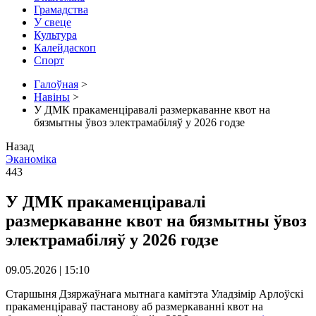
Грамадства
У свеце
Культура
Калейдаскоп
Спорт
Галоўная
>
Навіны
>
У ДМК пракаменціравалі размеркаванне квот на
бязмытны ўвоз электрамабіляў у 2026 годзе
Назад
Эканоміка
443
У ДМК пракаменціравалі
размеркаванне квот на бязмытны ўвоз
электрамабіляў у 2026 годзе
09.05.2026 | 15:10
Старшыня Дзяржаўнага мытнага камітэта Уладзімір Арлоўскі
пракаменціраваў пастанову аб размеркаванні квот на