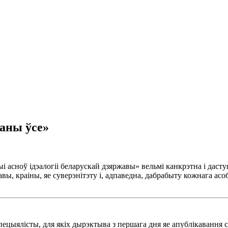
аны ўсе»
асноў iдэалогii беларускай дзяржавы» вельмi канкрэтна i даступ
вы, краiны, яе суверэнiтэту i, адпаведна, дабрабыту кожнага ас
ецыялiсты, для якiх дырэктыва з першага дня яе апублiкавання с