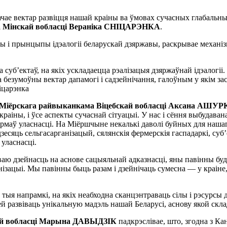
чае вектар развiцця нашай краiны ва ўмовах сучасных глабальны
ма Мiнскай вобласцi Веранiка СНIЦАРЭНКА
.
ы i прынцыпы iдэалогii беларускай дзяржавы, раскрывае механiз
суб’ектаў, на якiх ускладаецца рэалiзацыя дзяржаўнай iдэалогii.
та безумоўны вектар дапамогi i садзейнiчання, галоўным у якiм 
iцарэнка
дзi Мiёрскага райвыканкама Вiцебскай вобласцi Аксана АШУ
раiны, i ўсе аспекты сучаснай сiтуацыi. У нас i сёння выбудаван
формаў уласнасцi. На Мiёршчыне некалькi даволi буйных для наш
есяць сельгасарганiзацый, сялянскiя фермерскiя гаспадаркi, суб
 уласнасцi.
аю дзейнасць на аснове сацыяльнай адказнасцi, яны павiнны буд
iзацыi. Мы павiнны быць разам i дзейнiчаць сумесна — у краiне,
тыя напрамкi, на якiх неабходна сканцэнтраваць сiлы i рэсурсы д
лей развiваць унiкальную мадэль нашай Беларусi, аснову якой скла
кай вобласці Марына ДАВЫДЗIК
падкрэслiвае, што, згодна з К