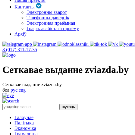
Нашы праекты
Кантакты
Электронны зварот
Тэлефонны даведнік
Электронная прыёмная
Графік асабістага прыёму
Архіў
8 (017) 311-17-35
Сеткавае выданне zviazda.by
Сеткавае выданне zviazda.by
бел
рус
eng
Галоўнае
Палітыка
Эканоміка
Грамадства