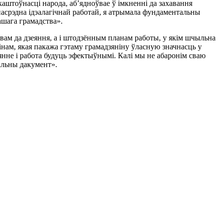
аштоўнасцi народа, аб’ядноўвае ў iмкненнi да захавання
епасрэдна iдэалагiчнай работай, я атрымала фундаментальны
нашага грамадства».
твам да дзеяння, а i штодзённым планам работы, у якiм шчыльна
нам, якая пакажа гэтаму грамадзянiну ўласную значнасць у
еянне i работа будуць эфектыўнымi. Калi мы не абаронiм сваю
тальны дакумент».