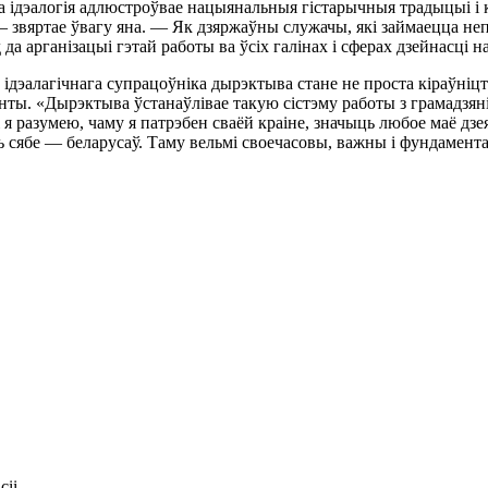
 iдэалогiя адлюстроўвае нацыянальныя гiстарычныя традыцыi i к
, — звяртае ўвагу яна. — Як дзяржаўны служачы, якi займаецца н
 да арганiзацыi гэтай работы ва ўсiх галiнах i сферах дзейнасцi 
 iдэалагiчнага супрацоўнiка дырэктыва стане не проста кiраўнiц
ы. «Дырэктыва ўстанаўлiвае такую сiстэму работы з грамадзянi
 я разумею, чаму я патрэбен сваёй краiне, значыць любое маё дз
iць сябе — беларусаў. Таму вельмi своечасовы, важны i фундамен