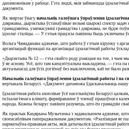
дапаможнiкам у рабоце. Гэта людзi, якiя займаюцца iдэалагiчнай
дакумента.
Як звяртае ўвагу
начальнiк галоўнага ўпраўлення iдэалагi
дзяржавы, дырэктыва ўстанаўлiвае вельмi шырокi спектр задач я
грамадзянiна, узаемасувязi грамадства i дзяржавы, не будзе по
iдэолаг сталiцы. — У гэтыя працэсы павiнны быць уключаны ўс
Вольга Чамаданава адзначае, што работа ў гэтым кiрунку з арг
арганiзацый функцыi па арганiзацыi iдэалагiчнай работы ўскла
«Дырэктыва № 12 — гэта свайго роду рэакцыя на тое, з чым мы
ў яе аснову. Усё, што там канцэптуальна выкладзена, — гэта па
актуальнасцi для ўсiх рэгiёнаў без выключэння, каб не было раз
Начальнiк галоўнага ўпраўлення iдэалагiчнай работы i па
вертыкаль Беларусi. «Дакумент дапаможа ўдасканальваць нашу
Iдэалагiчная работа ахоплiвае ўсё насельнiцтва Беларусi цалка
псiхалагiчнага клiмату, фармiраванне ў членаў працоўнага кал
народа. Кожны беларус павiнен разумець, што ён грамадзiн сваё
Як практык Кацярына Музычэнка з задавальннем адзначае, што 
своеасаблiвым папераджальным дакументам. «Рэалiзацыя яе па
нарматыўна-прававыя акты, якiя датычылiся iдэалагiчнай рабо