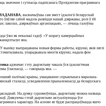
чаць значэнне i сутнасць падпiсанага Прэзiдэнтам праграмнага
 ЧАМАДАНАВА
, вызначыўшы сам змест iдэалогii беларускай
то ўяўляе сабой мадэль развiцця нашай дзяржавы, ролi ў ёй
рупах: школах, дзяржаўных арганiзацыях, — лiчыць галоўны
iцца ўжо як некалькi гадоў. «У шэрагу камерцыйных
 канкрэтызуе яна.
У вынiку выпрацаваны новыя формы работы, кiрункi, якiя ляглi
стэматызавала, упарадкавала многiя кiрункi, надала фон
чэнка
адзначае: гэту дырэктыву чакала ўся iдэалагiчная
ормы ўласнасцi, — гаворыць яна. —
 знешняй палiтыкi краiны, умацаванне спрыяльнага маральна-
зянскай сталасцi, усведамлення прыналежнасцi да беларускага
 дакладнай. На думку суразмоўнiцы, дырэктыву можна назваць
каў. Дзякуючы гэтай дырэктыве актуалiзуюцца ўсе
грамнага характару. На аснове яе будзе распрацоўвацца яшчэ