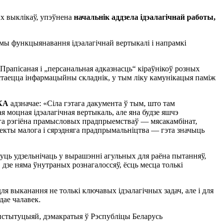
х выклiкаў, упэўнена
начальнiк аддзела iдэалагiчнай работы,
мы функцыянавання iдэалагiчнай вертыкалi i напрамкi
 Прапiсаная i „персанальная адказнасць“ кiраўнiкоў розных
застаецца iнфармацыйны складнiк, у тым лiку камунiкацыя памiж
РКА
адзначае: «Сiла гэтага дакумента ў тым, што там
ая моцная iдэалагiчная вертыкаль, але яна будзе яшчэ
ага рэгiёна прамысловых прадпрыемстваў — мясакамбiнат,
’екты малога i сярэдняга прадпрымальнiцтва — гэта значыць
уць удзельнiчаць у вырашэннi агульных для раёна пытанняў,
 дзе няма ўнутраных рознагалоссяў, ёсць месца толькi
ля выканання не толькi ключавых iдэалагiчных задач, але i для
дае чалавек.
анстытуцыяй, дэмакратыя ў Рэспублiцы Беларусь