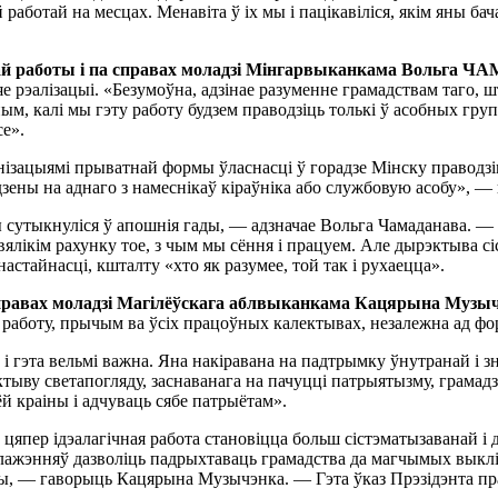
 работай на месцах. Менавiта ў iх мы i пацiкавiлiся, якiм яны ба
чнай работы i па справах моладзi Мiнгарвыканкама Вольга
е рэалiзацыi. «Безумоўна, адзiнае разуменне грамадствам таго, ш
ўным, калi мы гэту работу будзем праводзiць толькi ў асобных г
е».
анiзацыямi прыватнай формы ўласнасцi ў горадзе Мiнску праводз
дзены на аднаго з намеснiкаў кiраўнiка або службовую асобу», —
 сутыкнулiся ў апошнiя гады, — адзначае Вольга Чамаданава. — 
 вялiкiм рахунку тое, з чым мы сёння i працуем. Але дырэктыва сi
настайнасцi, кшталту «хто як разумее, той так i рухаецца».
 справах моладзi Магiлёўскага аблвыканкама Кацярына Музы
 работу, прычым ва ўсiх працоўных калектывах, незалежна ад ф
м, i гэта вельмi важна. Яна накiравана на падтрымку ўнутранай i
ектыву светапогляду, заснаванага на пачуццi патрыятызму, грамад
й краiны i адчуваць сябе патрыётам».
цяпер iдэалагiчная работа становiцца больш сiстэматызаванай i
лажэнняў дазволiць падрыхтаваць грамадства да магчымых выклi
ты, — гаворыць Кацярына Музычэнка. — Гэта ўказ Прэзiдэнта пра