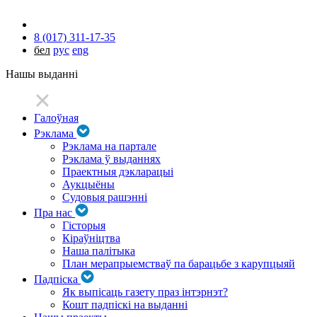
8 (017) 311-17-35
бел
рус
eng
Нашы выданні
Галоўная
Рэклама
Рэклама на партале
Рэклама ў выданнях
Праектныя дэкларацыі
Аукцыёны
Судовыя рашэнні
Пра нас
Гісторыя
Кіраўніцтва
Наша палітыка
План мерапрыемстваў па барацьбе з карупцыяй
Падпіска
Як выпісаць газету праз інтэрнэт?
Кошт падпіскі на выданні