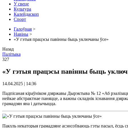
У свеце
Культура
Калейдаскоп
Спорт
Галоўная
>
Навіны
>
«У гэтыя працэсы павiнны быць уключаны ўсе»
Назад
Палітыка
327
«У гэтыя працэсы павiнны быць уключ
14.04.2025 | 14:36
Падпiсаная кiраўнiком дзяржавы Дырэктыва № 12 «Аб рэалiзацыi 
нейкае абстрактнае паняцце, а важны складнiк iснавання дзяржа
грамадзян яна i датычыцца.
Пакуль некаторыя грамадзяне асэнсоўваюць гэты пасыл, ёсць сп