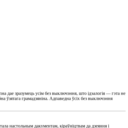
на дае зразумець усiм без выключэння, што iдэалогiя — гэта не
обна ўзятага грамадзянiна. Адпаведна ўсiх без выключэння
тала настольным дакументам, кiраўнiцтвам да дзеяння i