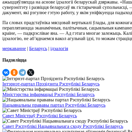
ажыццяўляецца на аснове iдэалогii беларускай дзяржавы. «Наша
суверэнiтэту i развiцця беларусаў як гiстарычнай супольнасцi
дакумент, якi рэгулюе гэтую работу, у якiм унiфiкуецца падыход
Па словах прадстаўнiка мясцовай вертыкалi ўлады, для кожнага
пераплятаюцца эканамiчныя, палiтычныя, сацыяльныя кампанент
краiне, — падкрэслiвае яна. — Ад гэтага многае залежыць. Калi
iдэалогiю, не аб’яднаемся вакол агульнай iдэi, то можам страц
меркаванне
|
Беларусь
|
ідэалогія
Падзяліцца
Інтэрнэт-партал Прэзідэнта Рэспублікі Беларусь
Міністэрства інфармацыі Рэспублікі Беларусь
Нацыянальны прававы партал Рэспублікі Беларусь
Савет Міністраў Рэспублікі Беларусь
Савет Рэспублікі Нацыянальнага сходу Рэспублікі Беларусь