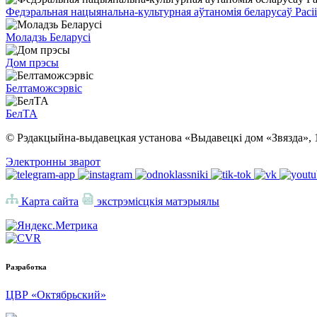
Федэральная нацыянальна-культурная аўтаномія беларусаў Расіі
Моладзь Беларусі
Дом прэсы
Белтаможсэрвіс
БелТА
© Рэдакцыйна-выдавецкая установа «Выдавецкі дом «Звязда», 
Электронны зварот
Карта сайта
экстрэмісцкія матэрыялы
Разработка
ЦВР «Октябрьский»