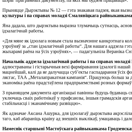
шэраг праграмных дакументаў, па якiх мы будзем працаваць».
Прыняцце Дырэктывы № 12 — гэта знакавая падзея, якая вызна
культуры i па справах моладзi Смалявiцкага райвыканка
Яна дадала, што дырэктыва выразна тлумачыць сутнасць, аснов
iдэалагiчнай работы.
«Для мяне як iдэолага новым стала вызначэнне канкрэтнага кола 
узроўняў за „стан iдэалагiчнай работы“. Для нашага аддзела гэ
жыхарамi раёна на ўсiх узроўнях», — падагульнiла Веранiка Сн
Начальнiк аддзела iдэалагiчнай работы i па справах мола
адлюстраваны i гiстарычныя вехi фармiравання iдэалогii нашай к
мацнейшай, калi да яе далучацца суб’екты гаспадарання ўсiх 
лясгас, ТАА „Металапракатная кампанiя“. Працуюць больш за дз
эканомiка раёна прадстаўлена прадпрыемствамi розных формаў
З прыняццем дакумента арганiзацыi павiнны будуць будаваць св
уключаць сваiх работнiкаў у прафсаюзы, iншыя грамадскiя арган
стабiльнасцi i эканамiчнаму развiццю».
Як адзначае Аксана Ашурка, для iдэолагаў дырэктыва акрэслiла 
таго, каб абаранiць краiну ад знешнiх выклiкаў, умацаваць i да
Намеснiк старшынi Мастоўскага райвыканкама Гродзенс