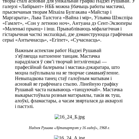
творы сталі асновай для ўнікальнай графікі Надзеі Рушавай. У
галерэі «Лабірынт» НББ можна ўбачыць работы мастачкі,
прысвечаныя творам Міхаіла Булгакава «Майстар і
Маргарыта», Льва Талстога «Вайна і мір», Уільяма Шэкспіра
«Гамлет», «Сон у летнюю ноч», Антуана дэ Сент-Экзюперы
«Маленькі прынц» і інш. Прывабліваюць міфалагічная і
гістарычная часткі экспазіцыі, дзе дэманструюцца графічныя
серыі «Антычнасць», «Егіпет», «Сучаснасць».
Важным аспектам работ Надзеі Рушавай
з’яўляецца натхненне танцам. Мастачка
нарадзілася ў сям’і творчай інтэлігенцыі —
прафесійнай балерыны і мастака-дэкаратара, што
моцна паўплывала на яе творчае самавыяўленне.
Невыпадкова танец стаў галоўным матывам і
асновай яе графічнага стылю. Лінейную графіку
Рушавай часта называюць «танцуючай». Мастачка
выкарыстоўвала розныя матэрыялы, такія як туш,
алоўкі, фламастары, а часам звярталася да акварэлі
і пастэлі.
Надзея Рушава
«Аўтапартрэт у 16 гадоў», 1968 г.