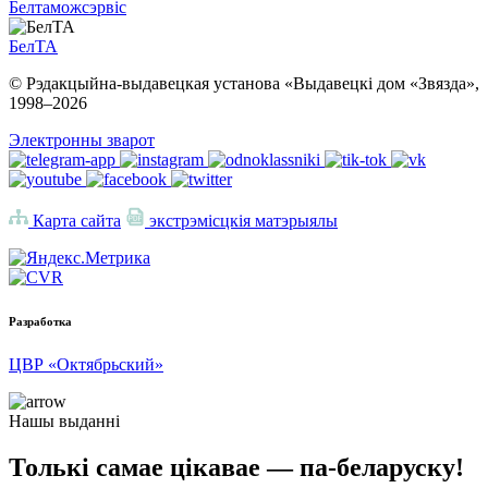
Белтаможсэрвіс
БелТА
© Рэдакцыйна-выдавецкая установа «Выдавецкі дом «Звязда»,
1998–
2026
Электронны зварот
Карта сайта
экстрэмісцкія матэрыялы
Разработка
ЦВР «Октябрьский»
Нашы выданні
Толькі самае цікавае — па-беларуску!