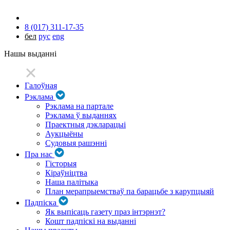
8 (017) 311-17-35
бел
рус
eng
Нашы выданні
Галоўная
Рэклама
Рэклама на партале
Рэклама ў выданнях
Праектныя дэкларацыі
Аукцыёны
Судовыя рашэнні
Пра нас
Гісторыя
Кіраўніцтва
Наша палітыка
План мерапрыемстваў па барацьбе з карупцыяй
Падпіска
Як выпісаць газету праз інтэрнэт?
Кошт падпіскі на выданні