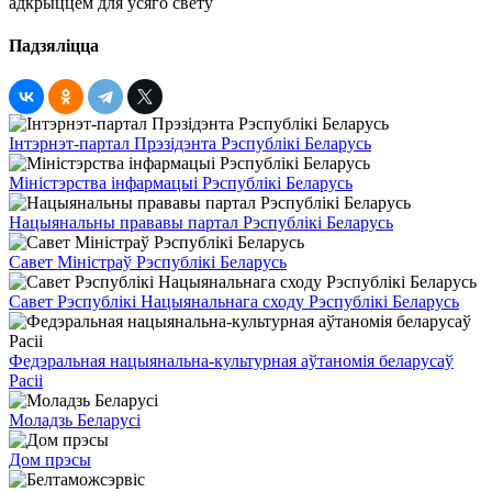
Падзяліцца
Інтэрнэт-партал Прэзідэнта Рэспублікі Беларусь
Міністэрства інфармацыі Рэспублікі Беларусь
Нацыянальны прававы партал Рэспублікі Беларусь
Савет Міністраў Рэспублікі Беларусь
Савет Рэспублікі Нацыянальнага сходу Рэспублікі Беларусь
Федэральная нацыянальна-культурная аўтаномія беларусаў
Расіі
Моладзь Беларусі
Дом прэсы