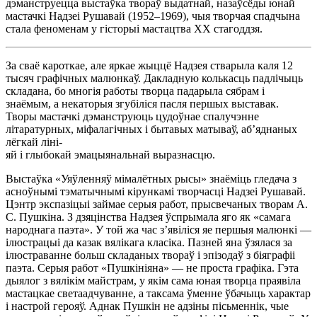
дэманструецца выстаўка твораў выдатнай, назаўсёды юнай
мастачкі Надзеі Рушавай (1952–1969), чыя творчая спадчына
стала феноменам у гісторыі мастацтва ХХ стагоддзя.
За сваё кароткае, але яркае жыццё Надзея стварыла каля 12
тысяч графічных малюнкаў. Дакладную колькасць падлічыць
складана, бо многія работы творца падарыла сябрам і
знаёмым, а некаторыя згубіліся пасля першых выставак.
Творы мастачкі дэманструюць цудоўнае спалучэнне
літаратурных, міфалагічных і бытавых матываў, аб’яднаных
лёгкай ліні-
яй і глыбокай эмацыянальнай выразнасцю.
Выстаўка «Уяўленняў мімалётных рысы» знаёміць гледача з
асноўнымі тэматычнымі кірункамі творчасці Надзеі Рушавай.
Цэнтр экспазіцыі займае серыя работ, прысвечаных творам А.
С. Пушкіна. З дзяцінства Надзея ўспрымала яго як «самага
народнага паэта». У той жа час з’явіліся яе першыя малюнкі —
ілюстрацыі да казак вялікага класіка. Пазней яна ўзялася за
ілюстраванне больш складаных твораў і эпізодаў з біяграфіі
паэта. Серыя работ «Пушкініяна» — не проста графіка. Гэта
дыялог з вялікім майстрам, у якім сама юная творца праявіла
мастацкае светаадчуванне, а таксама ўменне ўбачыць характар
і настрой герояў. Аднак Пушкін не адзіны пісьменнік, чые