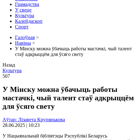
Грамадства
У свеце
Культура
Калейдаскоп
Спорт
Галоўная
>
Навіны
>
У Мінску можна ўбачыць работы мастачкі, чый талент
стаў адкрыццём для ўсяго свету
Назад
Культура
507
У Мінску можна ўбачыць работы
мастачкі, чый талент стаў адкрыццём
для ўсяго свету
Аўтар: Лізавета Крупянькова
28.06.2025 | 10:23
У Нацыянальнай бібліятэцы Рэспублікі Беларусь