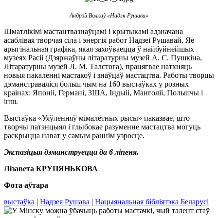
Андрэй Волкаў «Надзя Рушава»
Шматлікімі мастацтвазнаўцамі і крытыкамі адзначана
асаблівая творчая сіла і энергія работ Надзеі Рушавай. Яе
арыгінальная графіка, якая захоўваецца ў найбуйнейшых
музеях Расіі (Дзяржаўны літаратурны музей А. С. Пушкіна,
Літаратурны музей Л. М. Талстога), працягвае натхняць
новыя пакаленні мастакоў і знаўцаў мастацтва. Работы творцы
дэманстраваліся больш чым на 160 выстаўках у розных
краінах: Японіі, Германі, ЗША, Індыіі, Манголіі, Польшчы і
інш.
Выстаўка «Уяўленняў мімалётных рысы» паказвае, што
творчы патэнцыял і глыбокае разуменне мастацтва могуць
раскрыцца нават у самым раннім узросце.
Экспазіцыя дэманструецца да 6 ліпеня.
Лізавета КРУПЯНЬКОВА
Фота аўтара
выстаўка
|
Надзея Рушава
|
Нацыянальная бібліятэка Беларусі