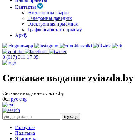
Нашы праекты
Кантакты
Электронны зварот
Тэлефонны даведнік
Электронная прыёмная
Графік асабістага прыёму
Архіў
8 (017) 311-17-35
Сеткавае выданне zviazda.by
Сеткавае выданне zviazda.by
бел
рус
eng
Галоўнае
Палітыка
Эканоміка