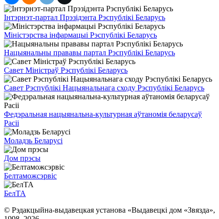
Інтэрнэт-партал Прэзідэнта Рэспублікі Беларусь
Міністэрства інфармацыі Рэспублікі Беларусь
Нацыянальны прававы партал Рэспублікі Беларусь
Савет Міністраў Рэспублікі Беларусь
Савет Рэспублікі Нацыянальнага сходу Рэспублікі Беларусь
Федэральная нацыянальна-культурная аўтаномія беларусаў
Расіі
Моладзь Беларусі
Дом прэсы
Белтаможсэрвіс
БелТА
© Рэдакцыйна-выдавецкая установа «Выдавецкі дом «Звязда»,
1998–
2026