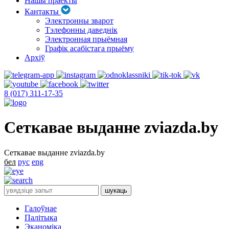
Нашы праекты
Кантакты
Электронны зварот
Тэлефонны даведнік
Электронная прыёмная
Графік асабістага прыёму
Архіў
8 (017) 311-17-35
Сеткавае выданне zviazda.by
Сеткавае выданне zviazda.by
бел
рус
eng
Галоўнае
Палітыка
Эканоміка