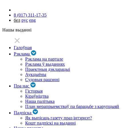
8 (017) 311-17-35
бел
рус
eng
Нашы выданні
Галоўная
Рэклама
Рэклама на партале
Рэклама ў выданнях
Праектныя дэкларацыі
Аукцыёны
Судовыя рашэнні
Пра нас
Гісторыя
Кіраўніцтва
Наша палітыка
План мерапрыемстваў па барацьбе з карупцыяй
Падпіска
Як выпісаць газету праз інтэрнэт?
Кошт падпіскі на выданні