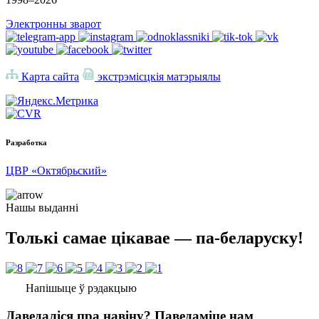
Электронны зварот
Карта сайта
экстрэмісцкія матэрыялы
Разработка
ЦВР «Октябрьский»
Нашы выданні
Толькі самае цікавае — па-беларуску!
Напішыце ў рэдакцыю
Даведаліся пра навіну? Паведаміце нам