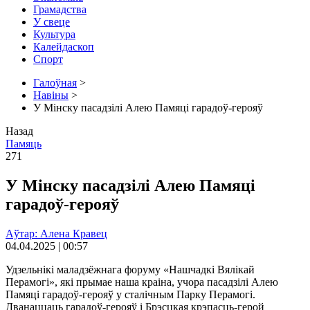
Грамадства
У свеце
Культура
Калейдаскоп
Спорт
Галоўная
>
Навіны
>
У Мінску пасадзілі Алею Памяці гарадоў-герояў
Назад
Памяць
271
У Мінску пасадзілі Алею Памяці
гарадоў-герояў
Аўтар: Алена Кравец
04.04.2025 | 00:57
Удзельнікі маладзёжнага форуму «Нашчадкі Вялікай
Перамогі», які прымае наша краіна, учора пасадзілі Алею
Памяці гарадоў-герояў у сталічным Парку Перамогі.
Дванаццаць гарадоў-герояў і Брэсцкая крэпасць-герой