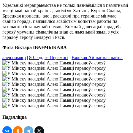
Удзельнікі мерапрыемства не толькі пазнаёміліся з памятнымі
мясцінамі нашай краіны, такімі як Хатынь, Курган Славы,
Брэсцкая крэпасць, але і расказалі пра гераічнае мінулае
свайго горада, падзяліліся асабістым вопытам работы па
захаванні гістарычнай памяці. Кожнай дэлегацыі гарадоў-
герояў уручаны сімвалічны знак са жменькай зямлі з усіх
гарадоў-герояў Беларусі і Расіі.
Фота Віктара ІВАНЧЫКАВА
алея памяці
|
80-годдзе Перамогі
|
Вялікая Айчынная вайна
Падзяліцца