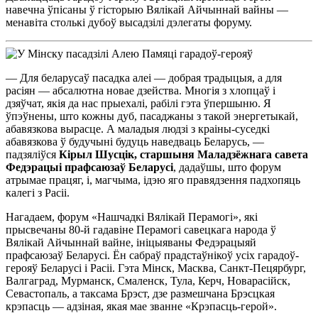
навечна ўпісаны ў гісторыю Вялікай Айчыннай вайны —
менавіта столькі дубоў высадзілі дэлегаты форуму.
— Для беларусаў пасадка алеі — добрая традыцыя, а для
расіян — абсалютна новае дзейства. Многія з хлопцаў і
дзяўчат, якія да нас прыехалі, рабілі гэта ўпершыню. Я
ўпэўнены, што кожны дуб, пасаджаны з такой энергетыкай,
абавязкова вырасце. А маладыя людзі з краіны-суседкі
абавязкова ў будучыні будуць наведваць Беларусь, —
падзяліўся
Кірыл Шусцік, старшыня Маладзёжнага савета
Федэрацыі прафсаюзаў Беларусі
, дадаўшы, што форум
атрымае працяг, і, магчыма, ідэю яго правядзення падхопяць
калегі з Расіі.
Нагадаем, форум «Нашчадкі Вялікай Перамогі», які
прысвечаны 80-й гадавіне Перамогі савецкага народа ў
Вялікай Айчыннай вайне, ініцыяваны Федэрацыяй
прафсаюзаў Беларусі. Ён сабраў прадстаўнікоў усіх гарадоў-
герояў Беларусі і Расіі. Гэта Мінск, Масква, Санкт-Пецярбург,
Валгаград, Мурманск, Смаленск, Тула, Керч, Новарасійск,
Севастопаль, а таксама Брэст, дзе размешчана Брэсцкая
крэпасць — адзіная, якая мае званне «Крэпасць-герой».