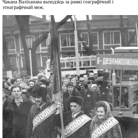
Чакана Валіханава выходзіць за рамкі геаграфічнай і
этнаграфічнай меж.