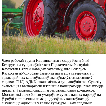
Член рабочай групы Нацыянальнага сходу Рэспублікі
Беларусь па супрацоўніцтве з Парламентам Рэспублікі
Казахстан Сяргей Давыдаў заўважыў, што Беларусь і
Казахстан аб’ядноўвае ўзаемная павага да суверэнітэту і
традыцыйных каштоўнасцяў, актыўнае ўзаемадзеянне ў
справах СНД, АДКБ і эканамічным супрацоўніцтве. Сувязі ў
эканоміцы і вытворчасці няспынна пашыраюцца, рэалізуюцца
праекты ў прамысловасці і аграпрамысловым комплексе.
Мостам, які яшчэ больш умацоўвае сувязь нашых народаў на
ўзроўні гістарычнай памяці і духоўных каштоўнасцяў,
з’яўляюцца адносіны ў галіне культуры. Таму спадчына