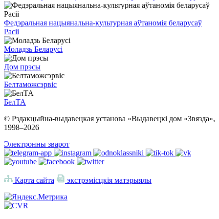
Федэральная нацыянальна-культурная аўтаномія беларусаў
Расіі
Моладзь Беларусі
Дом прэсы
Белтаможсэрвіс
БелТА
© Рэдакцыйна-выдавецкая установа «Выдавецкі дом «Звязда»,
1998–
2026
Электронны зварот
Карта сайта
экстрэмісцкія матэрыялы