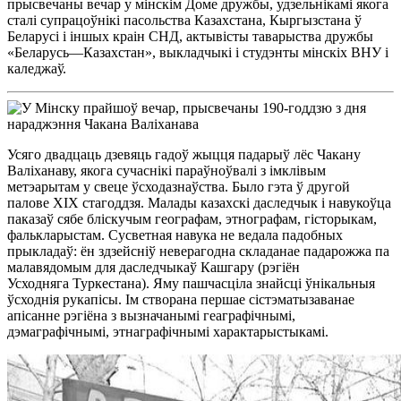
прысвечаны вечар у мінскім Доме дружбы, удзельнікамі якога
сталі супрацоўнікі пасольства Казахстана, Кыргызстана ў
Беларусі і іншых краін СНД, актывісты таварыства дружбы
«Беларусь—Казахстан», выкладчыкі і студэнты мінскіх ВНУ і
каледжаў.
Усяго двадцаць дзевяць гадоў жыцця падарыў лёс Чакану
Валіханаву, якога сучаснікі параўноўвалі з імклівым
метэарытам у свеце ўсходазнаўства. Было гэта ў другой
палове ХIX стагоддзя. Малады казахскі даследчык і навукоўца
паказаў сябе бліскучым географам, этнографам, гісторыкам,
фалькларыстам. Сусветная навука не ведала падобных
прыкладаў: ён здзейсніў неверагодна складанае падарожжа па
малавядомым для даследчыкаў Кашгару (рэгіён
Усходняга Туркестана). Яму пашчасціла знайсці ўнікальныя
ўсходнія рукапісы. Ім створана першае сістэматызаванае
апісанне рэгіёна з вызначанымі геаграфічнымі,
дэмаграфічнымі, этнаграфічнымі характарыстыкамі.