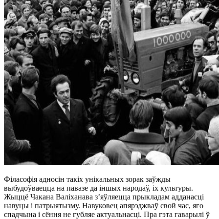
Філасофія адносін такіх унікальных зорак заўжды
выбудоўваецца на павазе да іншых народаў, іх культуры.
Жыццё Чакана Валіханава з’яўляецца прыкладам адданасці
навуцы і патрыятызму. Навуковец апярэджваў свой час, яго
спадчына і сёння не губляе актуальнасці. Пра гэта гаварылі ў