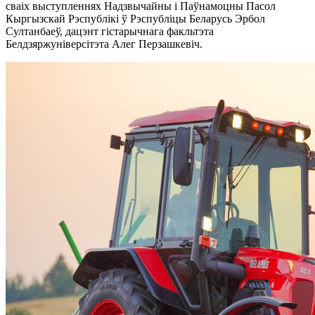
сваіх выступленнях Надзвычайны і Паўнамоцны Пасол
Кыргызскай Рэспублікі ў Рэспубліцы Беларусь Эрбол
Султанбаеў, дацэнт гістарычнага факльтэта
Белдзяржуніверсітэта Алег Перзашкевіч.