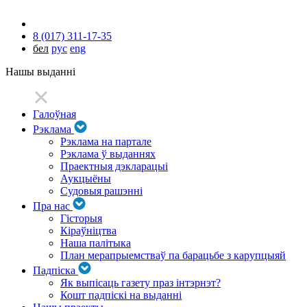
8 (017) 311-17-35
бел
рус
eng
Нашы выданні
Галоўная
Рэклама
Рэклама на партале
Рэклама ў выданнях
Праектныя дэкларацыі
Аукцыёны
Судовыя рашэнні
Пра нас
Гісторыя
Кіраўніцтва
Наша палітыка
План мерапрыемстваў па барацьбе з карупцыяй
Падпіска
Як выпісаць газету праз інтэрнэт?
Кошт падпіскі на выданні