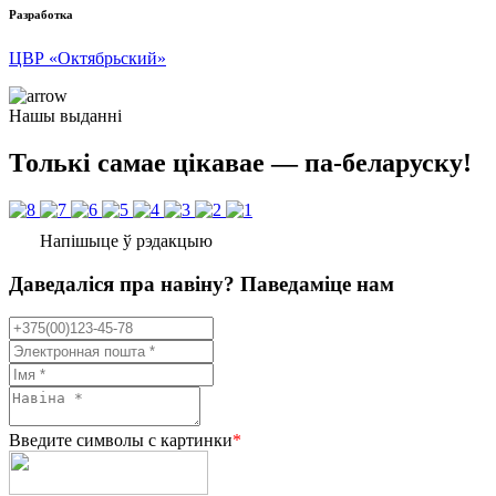
Разработка
ЦВР «Октябрьский»
Нашы выданні
Толькі самае цікавае — па-беларуску!
Напішыце ў рэдакцыю
Даведаліся пра навіну? Паведаміце нам
Введите символы с картинки
*