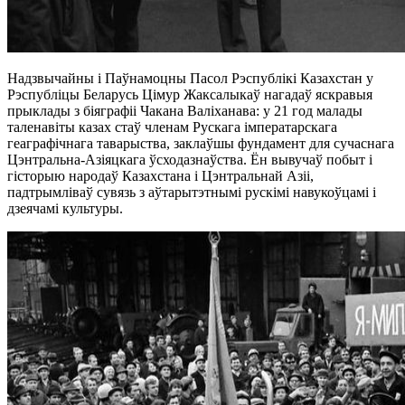
Надзвычайны і Паўнамоцны Пасол Рэспублікі Казахстан у
Рэспубліцы Беларусь Цімур Жаксалыкаў нагадаў яскравыя
прыклады з біяграфіі Чакана Валіханава: у 21 год малады
таленавіты казах стаў членам Рускага імператарскага
геаграфічнага таварыства, заклаўшы фундамент для сучаснага
Цэнтральна-Азіяцкага ўсходазнаўства. Ён вывучаў побыт і
гісторыю народаў Казахстана і Цэнтральнай Азіі,
падтрымліваў сувязь з аўтарытэтнымі рускімі навукоўцамі і
дзеячамі культуры.