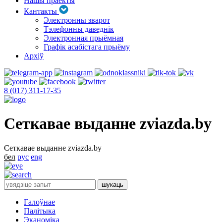
Нашы праекты
Кантакты
Электронны зварот
Тэлефонны даведнік
Электронная прыёмная
Графік асабістага прыёму
Архіў
8 (017) 311-17-35
Сеткавае выданне zviazda.by
Сеткавае выданне zviazda.by
бел
рус
eng
Галоўнае
Палітыка
Эканоміка