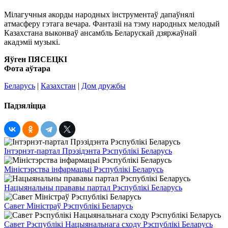
Мілагучныя акорды народных інструментаў дапаўнялі
атмасферу гэтага вечара. Фантазіі на тэму народных мелодый
Казахстана выконваў ансамбль Беларускай дзяржаўнай
акадэміі музыкі.
Яўген ПЯСЕЦКІ
Фота аўтара
Беларусь
|
Казахстан
|
Дом дружбы
Падзяліцца
Інтэрнэт-партал Прэзідэнта Рэспублікі Беларусь
Міністэрства інфармацыі Рэспублікі Беларусь
Нацыянальны прававы партал Рэспублікі Беларусь
Савет Міністраў Рэспублікі Беларусь
Савет Рэспублікі Нацыянальнага сходу Рэспублікі Беларусь