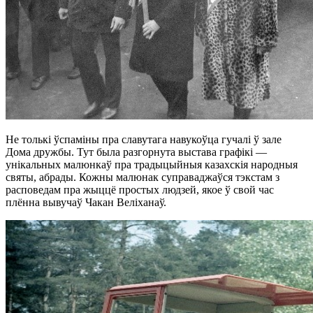
Не толькі ўспаміны пра славутага навукоўца гучалі ў зале
Дома дружбы. Тут была разгорнута выстава графікі —
унікальных малюнкаў пра традыцыйныя казахскія народныя
святы, абрады. Кожны малюнак суправаджаўся тэкстам з
расповедам пра жыццё простых людзей, якое ў свой час
плённа вывучаў Чакан Веліханаў.