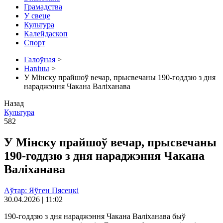
Грамадства
У свеце
Культура
Калейдаскоп
Спорт
Галоўная
>
Навіны
>
У Мінску прайшоў вечар, прысвечаны 190-годдзю з дня
нараджэння Чакана Валіханава
Назад
Культура
582
У Мінску прайшоў вечар, прысвечаны
190-годдзю з дня нараджэння Чакана
Валіханава
Аўтар: Яўген Пясецкі
30.04.2026 | 11:02
190-годдзю з дня нараджэння Чакана Валіханава быў