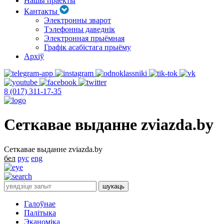
Нашы праекты
Кантакты
Электронны зварот
Тэлефонны даведнік
Электронная прыёмная
Графік асабістага прыёму
Архіў
8 (017) 311-17-35
Сеткавае выданне zviazda.by
Сеткавае выданне zviazda.by
бел
рус
eng
Галоўнае
Палітыка
Эканоміка