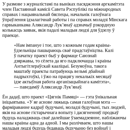
У размове з журналістамі па выніках пасяджэння аргкамітэта
член Пастаяннай камісіі Савета Рэспублікі па міжнародных
справах і нацыянальнай бяспецы, начальнік галоўнага
ўпраўлення ідэалагічнай работы і па справах моладзі Мінскага
гарвыканкама Аляксандр Лук’янаў адзначыў рэкордную
колькасць заявак, якія падалі маладыя людзі для ўдзелу ў
праекце.
«Нам імпануе і тое, што з кожным годам краіны-
ўдзельніцы пашыраюць сваё прадстаўніцтва. Калі
ў пачатку праект быў у фармаце Саюзнай
дзяржавы, то сёлета да яго падключацца і краіны
Антыгітлераўскай кааліцыі. Безумоўна, такога
маштабу праекты патрабуюць вельмі дбайнай
падрыхтоўкі, і ўжо на працягу некалькіх месяцаў
ідзе актыўная работа арганізацыйнага камітэта»,
— паведаміў Аляксандр Лук’янаў.
Ён дадаў, што праект «Цягнік Памяці» — гэта ўнікальная
ініцыятыва. «У яе аснове ляжыць самая галоўная мэта —
фарміраванне кадраў будучыні, моладзі будучыні, тых людзей,
якія на аснове гістарычнага вопыту і дасягненняў продкаў
будуць наладжваць сваё далейшае ўзаемадзеянне, набліжаючы
нашы краіны адна да адной. І мы разлічваем, што нашы
маладыя людзі будуць будаваць будучыню без войнаў і