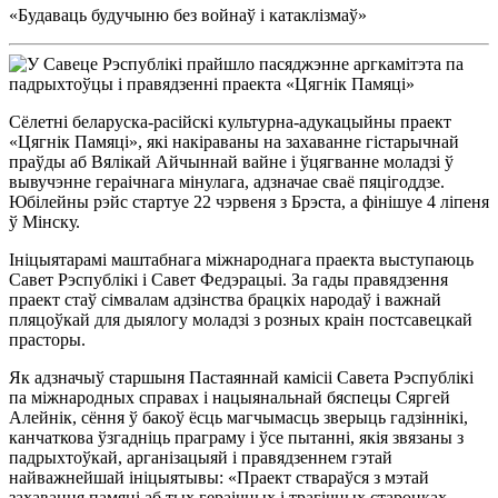
«Будаваць будучыню без войнаў і катаклізмаў»
Сёлетні беларуска-расійскі культурна-адукацыйны праект
«Цягнік Памяці», які накіраваны на захаванне гістарычнай
праўды аб Вялікай Айчыннай вайне і ўцягванне моладзі ў
вывучэнне гераічнага мінулага, адзначае сваё пяцігоддзе.
Юбілейны рэйс стартуе 22 чэрвеня з Брэста, а фінішуе 4 ліпеня
ў Мінску.
Ініцыятарамі маштабнага міжнароднага праекта выступаюць
Савет Рэспублікі і Савет Федэрацыі. За гады правядзення
праект стаў сімвалам адзінства брацкіх народаў і важнай
пляцоўкай для дыялогу моладзі з розных краін постсавецкай
прасторы.
Як адзначыў старшыня Пастаяннай камісіі Савета Рэспублікі
па міжнародных справах і нацыянальнай бяспецы Сяргей
Алейнік, сёння ў бакоў ёсць магчымасць зверыць гадзіннікі,
канчаткова ўзгадніць праграму і ўсе пытанні, якія звязаны з
падрыхтоўкай, арганізацыяй і правядзеннем гэтай
найважнейшай ініцыятывы: «Праект ствараўся з мэтай
захавання памяці аб тых гераічных і трагічных старонках