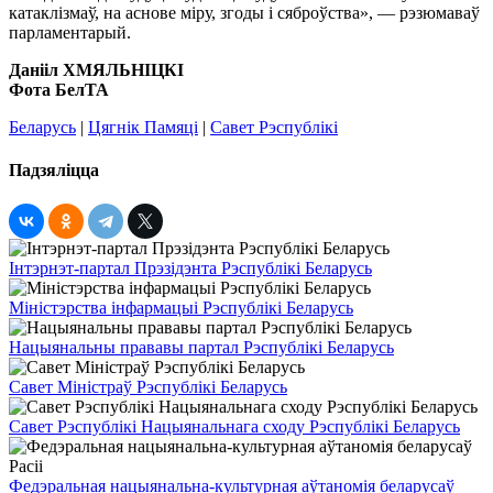
катаклізмаў, на аснове міру, згоды і сяброўства», — рэзюмаваў
парламентарый.
Данііл ХМЯЛЬНІЦКІ
Фота БелТА
Беларусь
|
Цягнік Памяці
|
Савет Рэспублікі
Падзяліцца
Інтэрнэт-партал Прэзідэнта Рэспублікі Беларусь
Міністэрства інфармацыі Рэспублікі Беларусь
Нацыянальны прававы партал Рэспублікі Беларусь
Савет Міністраў Рэспублікі Беларусь
Савет Рэспублікі Нацыянальнага сходу Рэспублікі Беларусь
Федэральная нацыянальна-культурная аўтаномія беларусаў