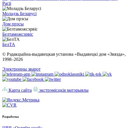
Расіі
Моладзь Беларусі
Дом прэсы
Белтаможсэрвіс
БелТА
© Рэдакцыйна-выдавецкая установа «Выдавецкі дом «Звязда»,
1998–
2026
Электронны зварот
Карта сайта
экстрэмісцкія матэрыялы
Разработка
ЦВР «Октябрьский»