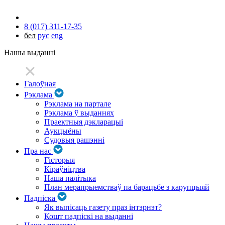
8 (017) 311-17-35
бел
рус
eng
Нашы выданні
Галоўная
Рэклама
Рэклама на партале
Рэклама ў выданнях
Праектныя дэкларацыі
Аукцыёны
Судовыя рашэнні
Пра нас
Гісторыя
Кіраўніцтва
Наша палітыка
План мерапрыемстваў па барацьбе з карупцыяй
Падпіска
Як выпісаць газету праз інтэрнэт?
Кошт падпіскі на выданні