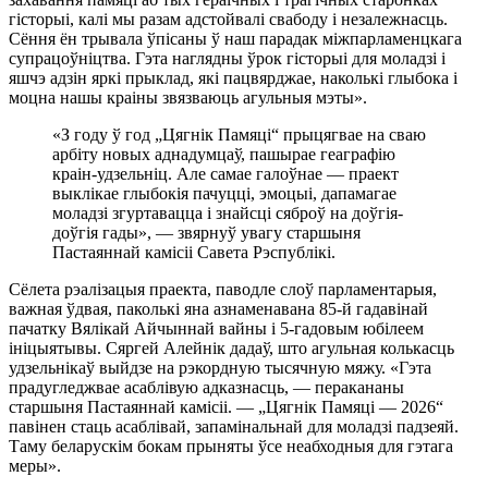
гісторыі, калі мы разам адстойвалі свабоду і незалежнасць.
Сёння ён трывала ўпісаны ў наш парадак міжпарламенцкага
супрацоўніцтва. Гэта наглядны ўрок гісторыі для моладзі і
яшчэ адзін яркі прыклад, які пацвярджае, наколькі глыбока і
моцна нашы краіны звязваюць агульныя мэты».
«З году ў год „Цягнік Памяці“ прыцягвае на сваю
арбіту новых аднадумцаў, пашырае геаграфію
краін-удзельніц. Але самае галоўнае — праект
выклікае глыбокія пачуцці, эмоцыі, дапамагае
моладзі згуртавацца і знайсці сяброў на доўгія-
доўгія гады», — звярнуў увагу старшыня
Пастаяннай камісіі Савета Рэспублікі.
Сёлета рэалізацыя праекта, паводле слоў парламентарыя,
важная ўдвая, паколькі яна азнаменавана 85-й гадавінай
пачатку Вялікай Айчыннай вайны і 5-гадовым юбілеем
ініцыятывы. Сяргей Алейнік дадаў, што агульная колькасць
удзельнікаў выйдзе на рэкордную тысячную мяжу. «Гэта
прадугледжвае асаблівую адказнасць, — перакананы
старшыня Пастаяннай камісіі. — „Цягнік Памяці — 2026“
павінен стаць асаблівай, запамінальнай для моладзі падзеяй.
Таму беларускім бокам прыняты ўсе неабходныя для гэтага
меры».