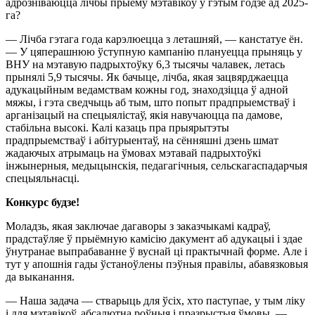
адрозніваюцца лічбы прыёму мэтавікоў у гэтым годзе ад 2025-
га?
— Лічба гэтага года карэлюецца з леташняй, — канстатуе ён.
— У цяперашнюю ўступную кампанію плануецца прыняць у
ВНУ на мэтавую падрыхтоўку 6,3 тысячы чалавек, летась
прынялі 5,9 тысячы. Як бачыце, лічба, якая зацвярджаецца
адукацыйным ведамствам кожны год, знаходзіцца ў адной
мяжы, і гэта сведчыць аб тым, што попыт прадпрыемстваў і
арганізацый на спецыялістаў, якія навучаюцца па дамове,
стабільна высокі. Калі казаць пра прыярытэты
прадпрыемстваў і абітурыентаў, на сённяшні дзень шмат
жадаючых атрымаць на ўмовах мэтавай падрыхтоўкі
інжынерныя, медыцынскія, педагагічныя, сельскагаспадарчыя
спецыяльнасці.
Конкурс будзе!
Моладзь, якая заключае дагаворы з заказчыкамі кадраў,
прадстаўляе ў прыёмную камісію дакумент аб адукацыі і здае
ўнутранае выпрабаванне ў вуснай ці практычнай форме. Але і
тут у апошнія гады ўстаноўлены пэўныя правілы, абавязковыя
да выканання.
— Наша задача — стварыць для ўсіх, хто паступае, у тым ліку
і для мэтавікоў, абсалютна роўныя і празрыстыя ўмовы, —