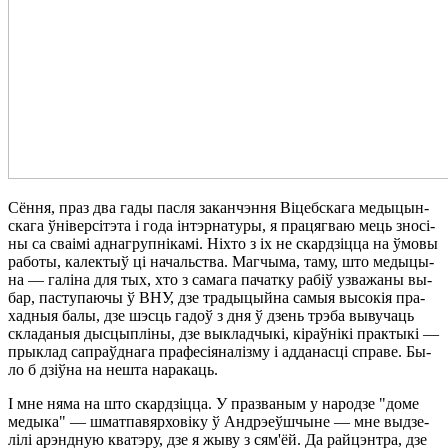
Сён­ня, праз два га­ды пас­ля за­кан­чэн­ня Ві­цеб­ска­га ме­ды­цын­
ска­га ўні­вер­сі­тэ­та і го­да ін­тэр­на­ту­ры, я пра­цяг­ваю мець зно­сі­
ны са сва­і­мі ад­на­груп­ні­ка­мі. Ні­хто з іх не скар­дзіц­ца на ўмо­вы
ра­бо­ты, ка­лек­тыў ці на­чаль­ства. Маг­чы­ма, та­му, што ме­ды­цы­
на — га­лі­на для тых, хто з са­ма­га па­чат­ку ра­біў уз­ва­жа­ны вы­
бар, па­сту­па­ю­чы ў ВНУ, дзе тра­ды­цый­на са­мыя вы­со­кія пра­
хад­ныя ба­лы, дзе шэсць га­доў з дня ў дзень трэ­ба вы­ву­чаць
скла­да­ныя дыс­цып­лі­ны, дзе вы­клад­чы­кі, кі­раў­ні­кі прак­ты­кі —
прык­лад са­праўд­на­га пра­фе­сі­я­на­ліз­му і ад­да­на­сці спра­ве. Бы­
ло б дзіў­на на неш­та на­ра­каць.
І мне ня­ма на што скар­дзіц­ца. У пра­зва­ным у на­ро­дзе "до­ме
ме­ды­ка" — шмат­па­вяр­хо­ві­ку ў Анд­рэ­еў­шчы­не — мне вы­дзе­
лі­лі арэнд­ную ква­тэ­ру, дзе я жы­ву з сям'­ёй. Да рай­цэнт­ра, дзе