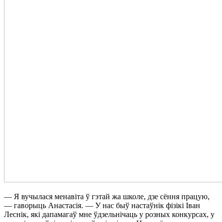
— Я вучылася менавіта ў гэтай жа школе, дзе сёння працую,
— гаворыць Анастасія. — У нас быў настаўнік фізікі Іван
Леснік, які дапамагаў мне ўдзельнічаць у розных конкурсах, у