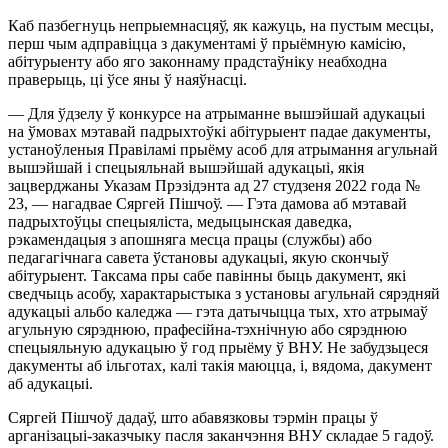
Каб пазбегнуць непрыемнасцяў, як кажуць, на пустым месцы,
перш чым адправіцца з дакументамі ў прыёмную камісію,
абітурыенту або яго законнаму прадстаўніку неабходна
праверыць, ці ўсе яны ў наяўнасці.
— Для ўдзелу ў конкурсе на атрыманне вышэйшай адукацыі
на ўмовах мэтавай падрыхтоўкі абітурыент падае дакументы,
устаноўленыя Правіламі прыёму асоб для атрымання агульнай
вышэйшай і спецыяльнай вышэйшай адукацыі, якія
зацверджаны Указам Прэзідэнта ад 27 студзеня 2022 года №
23, — нагадвае Сяргей Пішчоў. — Гэта дамова аб мэтавай
падрыхтоўцы спецыяліста, медыцынская даведка,
рэкамендацыя з апошняга месца працы (службы) або
педагагічнага савета ўстановы адукацыі, якую скончыў
абітурыент. Таксама пры сабе павінны быць дакумент, які
сведчыць асобу, характарыстыка з установы агульнай сярэдняй
адукацыі альбо каледжа — гэта датычыцца тых, хто атрымаў
агульную сярэднюю, прафесійна-тэхнічную або сярэднюю
спецыяльную адукацыю ў год прыёму ў ВНУ. Не забудзьцеся
дакументы аб ільготах, калі такія маюцца, і, вядома, дакумент
аб адукацыі.
Сяргей Пішчоў дадаў, што абавязковы тэрмін працы ў
арганізацыі-заказчыку пасля заканчэння ВНУ складае 5 гадоў.