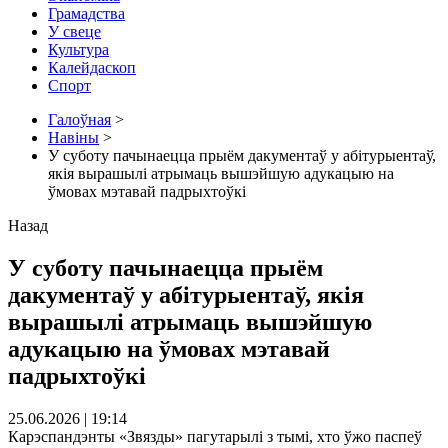
Грамадства
У свеце
Культура
Калейдаскоп
Спорт
Галоўная
>
Навіны
>
У суботу пачынаецца прыём дакументаў у абітурыентаў,
якія вырашылі атрымаць вышэйшую адукацыю на
ўмовах мэтавай падрыхтоўкі
Назад
У суботу пачынаецца прыём
дакументаў у абітурыентаў, якія
вырашылі атрымаць вышэйшую
адукацыю на ўмовах мэтавай
падрыхтоўкі
25.06.2026 | 19:14
Карэспандэнты «Звязды» пагутарылі з тымі, хто ўжо паспеў