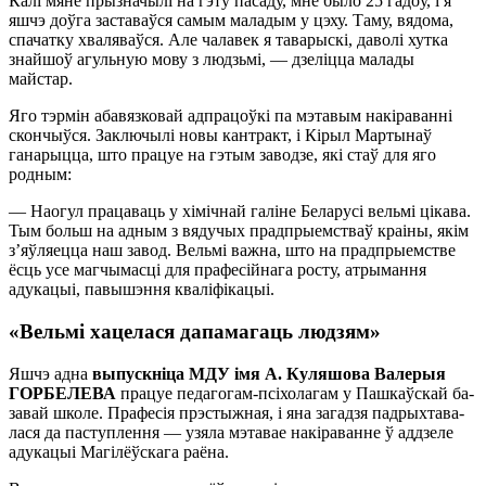
Калі мяне прызначылі на гэту пасаду, мне было 25 гадоў, і я
яшчэ доўга заставаўся самым маладым у цэху. Таму, вядома,
спачатку хваляваўся. Але чалавек я таварыскі, даволі хутка
знайшоў агульную мову з людзьмі, — дзеліцца малады
майстар.
Яго тэрмін абавязковай адпрацоўкі па мэтавым накіраванні
скончыўся. Заключылі новы кантракт, і Кірыл Мартынаў
ганарыцца, што працуе на гэтым заводзе, які стаў для яго
родным:
— Наогул працаваць у хімічнай галіне Беларусі вельмі цікава.
Тым больш на адным з вядучых прадпрыемстваў краіны, якім
з’яўляецца наш завод. Вельмі важна, што на прадпрыемстве
ёсць усе магчымасці для прафесійнага росту, атрымання
адукацыі, павышэння кваліфікацыі.
«Вельмі хацелася дапамагаць людзям»
Яшчэ ад­на
вы­пуск­ні­ца МДУ імя А. Ку­ля­шо­ва Ва­ле­рыя
ГОР­БЕ­ЛЕ­ВА
пра­цуе пе­да­го­гам-псі­хо­ла­гам у Па­шкаў­скай ба­
за­вай шко­ле. Пра­фе­сія прэ­стыж­ная, і яна за­га­дзя пад­рых­та­ва­
ла­ся да па­ступ­лен­ня — узя­ла мэ­та­вае на­кі­ра­ван­не ў ад­дзе­ле
аду­ка­цыі Ма­гі­лёў­ска­га ра­ё­на.