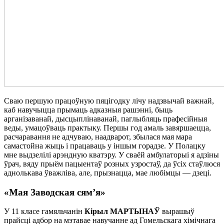
Сваю першую працоўную пяцігодку лічу надзвычай важнай,
каб навучыцца прымаць адказныя рашэнні, быць
арганізаванай, дысцыплінаванай, паглыбляць прафесійныя
веды, умацоўваць практыку. Першы год амаль завяршаецца,
расчаравання не адчуваю, наадварот, збылася мая мара
самастойна жыць і працаваць у іншым горадзе. У Полацку
мне выдзелілі арэндную кватэру. У сваёй амбулаторыі я адзіны
ўрач, вяду прыём пацыентаў розных узростаў, да ўсіх стаўлюся
аднолькава ўважліва, але, прызнацца, мае любімцы — дзеці.
«Мая Заводская сям’я»
У 11 класе гамяльчанін
Кірыл МАРТЫНАЎ
вырашыў
прайсці адбор на мэтавае навучанне ад Гомельскага хімічнага