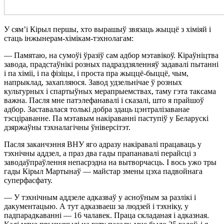
У сям’і Кірыл першы, хто вырашыў звязаць жыццё з хіміяй і
стаць інжынерам-хімікам-тэхнолагам:
— Памятаю, на сумоўі ўразіў сам адбор мэтавікоў. Кіраўніцтва
завода, прадстаўнікі розных падраздзяленняў задавалі пытанні
і па хіміі, і па фізіцы, і проста пра жыццё-быццё, чым,
напрыклад, захапляюся. Завод удзельнічае ў розных
культурных і спартыўных мерапрыемствах, таму гэта таксама
важна. Пасля мне патэлефанавалі і сказалі, што я прайшоў
адбор. Заставалася толькі добра здаць цэнтралізаванае
тэсціраванне. Па мэтавым накіраванні паступіў у Беларускі
дзяржаўны тэхналагічны ўніверсітэт.
Пасля заканчэння ВНУ яго адразу накіравалі працаваць у
тэхнічны аддзел, а праз два гады прапанавалі перайсці з
заводаўпраўлення непасрэдна на вытворчасць. І вось ужо тры
гады Кірыл Мартынаў — майстар змены цэха падвойнага
суперфасфату.
— У тэхнічным аддзеле адказваў у асноўным за разлікі і
дакументацыю. А тут адказваеш за людзей і тэхніку, у
падпарадкаванні — 16 чалавек. Праца складаная і адказная.