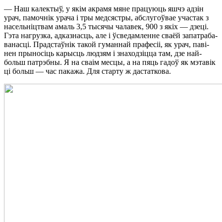
— Наш ка­лек­тыў, у якім акра­мя мя­не пра­цу­юць яшчэ адзін
урач, па­моч­нік ура­ча і тры мед­сяст­ры, аб­слу­гоў­вае учас­так з
на­сель­ніц­твам амаль 3,5 ты­ся­чы ча­ла­век, 900 з якіх — дзе­ці.
Гэ­та на­груз­ка, ад­каз­насць, але і ўсве­дам­лен­не сва­ёй за­па­тра­ба­
ва­нас­ці. Прад­стаў­нік та­кой гу­ман­най пра­фе­сіі, як урач, па­ві­
нен пры­но­сіць ка­рысць лю­дзям і зна­хо­дзіц­ца там, дзе най­
больш па­трэб­ны. Я на сва­ім мес­цы, а на пяць га­доў як мэ­та­вік
ці больш — час па­ка­жа. Для стар­ту ж да­стат­ко­ва.