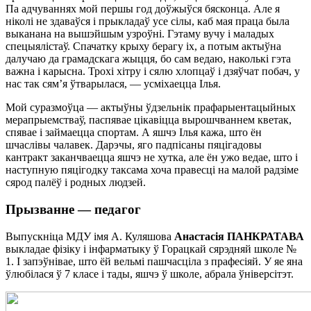
Па адчуваннях мой першы год доўжыўся бясконца. Але я
ніколі не здаваўся і прыкладаў усе сілы, каб мая праца была
выканана на вышэйшым узроўні. Гэтаму вучу і маладых
спецыялістаў. Спачатку крыху берагу іх, а потым актыўна
далучаю да грамадскага жыцця, бо сам ведаю, наколькі гэта
важна і карысна. Трохі хітру і сялю хлопцаў і дзяўчат побач, у
нас так сям’я ўтварылася, — усміхаецца Ілья.
Мой суразмоўца — актыўны ўдзельнік прафарыентацыйных
мерапрыемстваў, паспявае цікавіцца вырошчваннем кветак,
спявае і займаецца спортам. А яшчэ Ілья кажа, што ён
шчаслівы чалавек. Дарэчы, яго падпісаны пяцігадовы
кантракт заканчваецца яшчэ не хутка, але ён ужо ведае, што і
наступную пяцігодку таксама хоча правесці на малой радзіме
сярод палёў і родных людзей.
Прызванне — педагог
Выпускніца МДУ імя А. Куляшова
Анастасія ПАНКРАТАВА
выкладае фізіку і інфарматыку ў Горацкай сярэдняй школе №
1. І запэўнівае, што ёй вельмі пашчасціла з прафесіяй. У яе яна
ўлюбілася ў 7 класе і тады, яшчэ ў школе, абрала ўніверсітэт.