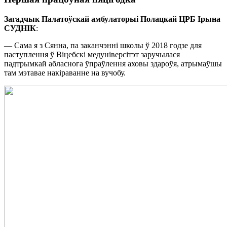
Загадчык Палатоўскай амбулаторыі Полацкай ЦРБ Ірына
СУДНІК
:
— Сама я з Сянна, па заканчэнні школы ў 2018 годзе для
паступлення ў Віцебскі медуніверсітэт заручылася
падтрымкай абласнога ўпраўлення аховы здароўя, атрымаўшы
там мэтавае накіраванне на вучобу.