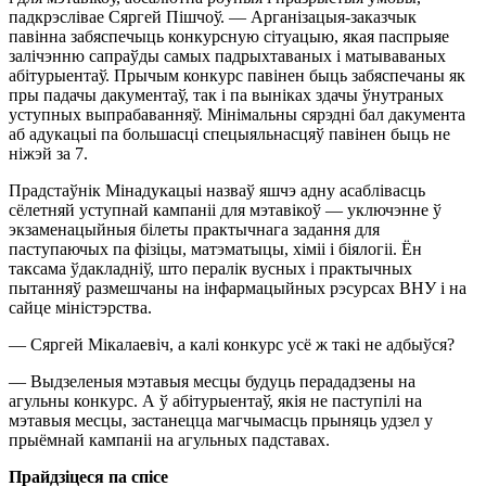
падкрэслівае Сяргей Пішчоў. — Арганізацыя-заказчык
павінна забяспечыць конкурсную сітуацыю, якая паспрыяе
залічэнню сапраўды самых падрыхтаваных і матываваных
абітурыентаў. Прычым конкурс павінен быць забяспечаны як
пры падачы дакументаў, так і па выніках здачы ўнутраных
уступных выпрабаванняў. Мінімальны сярэдні бал дакумента
аб адукацыі па большасці спецыяльнасцяў павінен быць не
ніжэй за 7.
Прадстаўнік Мінадукацыі назваў яшчэ адну асаблівасць
сёлетняй уступнай кампаніі для мэтавікоў — уключэнне ў
экзаменацыйныя білеты практычнага задання для
паступаючых па фізіцы, матэматыцы, хіміі і біялогіі. Ён
таксама ўдакладніў, што пералік вусных і практычных
пытанняў размешчаны на інфармацыйных рэсурсах ВНУ і на
сайце міністэрства.
— Сяргей Мікалаевіч, а калі конкурс усё ж такі не адбыўся?
— Выдзеленыя мэтавыя месцы будуць перададзены на
агульны конкурс. А ў абітурыентаў, якія не паступілі на
мэтавыя месцы, застанецца магчымасць прыняць удзел у
прыёмнай кампаніі на агульных падставах.
Прайдзіцеся
па спісе