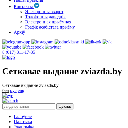
Нашы праекты
Кантакты
Электронны зварот
Тэлефонны даведнік
Электронная прыёмная
Графік асабістага прыёму
Архіў
8 (017) 311-17-35
Сеткавае выданне zviazda.by
Сеткавае выданне zviazda.by
бел
рус
eng
Галоўнае
Палітыка
Эканоміка