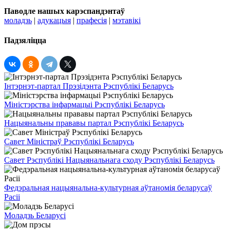
Паводле нашых карэспандэнтаў
моладзь
|
адукацыя
|
прафесія
|
мэтавікі
Падзяліцца
Інтэрнэт-партал Прэзідэнта Рэспублікі Беларусь
Міністэрства інфармацыі Рэспублікі Беларусь
Нацыянальны прававы партал Рэспублікі Беларусь
Савет Міністраў Рэспублікі Беларусь
Савет Рэспублікі Нацыянальнага сходу Рэспублікі Беларусь
Федэральная нацыянальна-культурная аўтаномія беларусаў
Расіі
Моладзь Беларусі