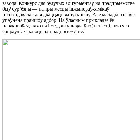
завода. Конкурс для будучых абітурыентаў на прадпрыемстве
быў сур’ёзны — на тры месцы інжынераў-хімікаў
прэтэндавала каля дваццаці выпускнікоў. Але малады чалавек
упэўнена прайшоў адбор. На ўласным прыкладзе ён
пераканаўся, наколькі студэнту надае ўпэўненасці, што яго
сапраўды чакаюць на прадпрыемстве.