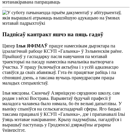
мэтанакіравана папрацаваць
Падпісаў кантракт яшчэ на пяць гадоў
Цяпер
Ілья ЯФІМАЎ
працуе намеснікам дырэктара па
ідэалагічнай рабоце КСУП «Галынка» ў Зэльвенскім раёне.
Прыйшоў у гаспадарку пасля навучання па мэтавай
траекторыі на пасаду намесніка начальніка вытворчага
ўчастка. У працу ўключыўся актыўна і з усёй адказнасцю
ставіўся да сваіх абавязкаў. Гэта ён працягвае рабіць і па
сённяшні дзень, а таксама вучыць прамудрасцям працы
маладых спецыялістаў.
Ілья мясцовы. Скончыў Азярніцкую сярэднюю школу, сам
родам з вёскі Вострава. Варыянтаў будучай прафесіі ў
маладога чалавека было нямала, бо ён вельмі дапытлівы. У
выніку спыніўся на сельскагаспадарчай сферы. Яго бацькі
таксама працавалі ў КСУП «Галынка», дзе і прапанавалі Ільі
ўзяць мэтавае накіраванне. Крыху падумаўшы, пагадзіўся і
вырашыў паступаць у Гродзенскі дзяржаўны аграрны
ўніверсітэт.