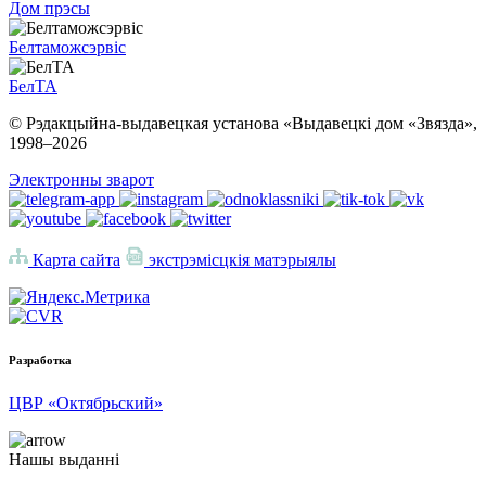
Дом прэсы
Белтаможсэрвіс
БелТА
© Рэдакцыйна-выдавецкая установа «Выдавецкі дом «Звязда»,
1998–
2026
Электронны зварот
Карта сайта
экстрэмісцкія матэрыялы
Разработка
ЦВР «Октябрьский»
Нашы выданні