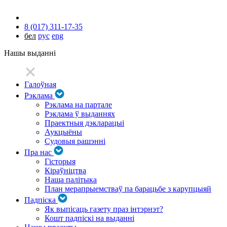
8 (017) 311-17-35
бел
рус
eng
Нашы выданні
Галоўная
Рэклама
Рэклама на партале
Рэклама ў выданнях
Праектныя дэкларацыі
Аукцыёны
Судовыя рашэнні
Пра нас
Гісторыя
Кіраўніцтва
Наша палітыка
План мерапрыемстваў па барацьбе з карупцыяй
Падпіска
Як выпісаць газету праз інтэрнэт?
Кошт падпіскі на выданні