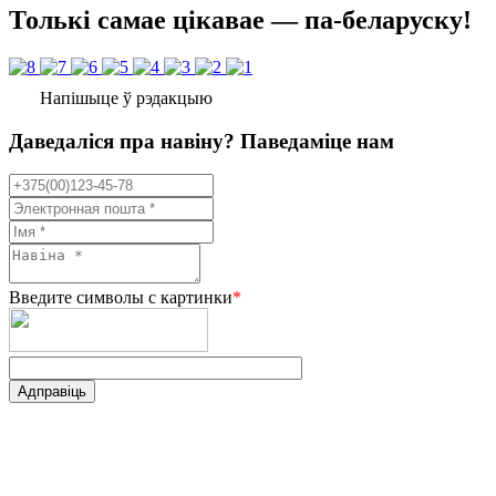
Толькі самае цікавае — па-беларуску!
Напішыце ў рэдакцыю
Даведаліся пра навіну? Паведаміце нам
Введите символы с картинки
*
Адправіць