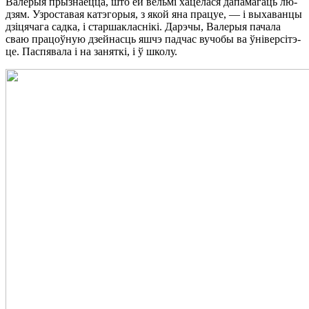
Ва­ле­рыя пры­зна­ец­ца, што ёй вель­мі ха­це­ла­ся да­па­ма­гаць лю­
дзям. Уз­рос­та­вая ка­тэ­го­рыя, з якой яна пра­цуе, — і вы­ха­ван­цы
дзі­ця­ча­га сад­ка, і стар­ша­клас­нікі. Да­рэ­чы, Ва­ле­рыя па­ча­ла
сваю пра­цоў­ную дзей­насць яшчэ пад­час ву­чо­бы ва ўні­вер­сі­тэ­
це. Па­спя­ва­ла і на за­ня­ткі, і ў шко­лу.