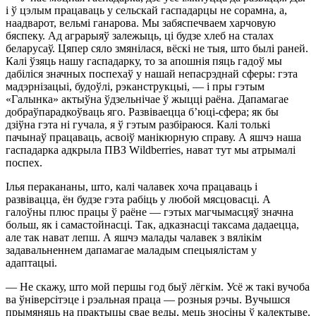
і ў цэлым працаваць у сельскай гаспадарцы не сорамна, а,
наадварот, вельмі ганарова. Мы забяспечваем харчовую
бяспеку. Ад аграрыяў залежыць, ці будзе хлеб на сталах
беларусаў. Цяпер сяло змянілася, вёскі не тыя, што былі раней.
Калі ўзяць нашу гаспадарку, то за апошнія пяць гадоў мы
дабіліся значных поспехаў у нашай непасрэднай сферы: гэта
мадэрнізацыі, будоўлі, рэканструкцыі, — і пры гэтым
«Галынка» актыўна ўдзельнічае ў жыцці раёна. Дапамагае
добраўпарадкоўваць яго. Развіваецца б’юці-сфера; як бы
дзіўна гэта ні гучала, я ў гэтым разбіраюся. Калі толькі
пачынаў працаваць, асвоіў манікюрную справу. А яшчэ наша
гаспадарка адкрыла ПВЗ Wіldberrіes, нават тут мы атрымалі
поспех.
Ілья перакананы, што, калі чалавек хоча працаваць і
развівацца, ён будзе гэта рабіць у любой мясцовасці. А
галоўны плюс працы ў раёне — гэтых магчымасцяў значна
больш, як і самастойнасці. Так, адказнасці таксама дадаецца,
але так нават лепш. А яшчэ малады чалавек з вялікім
задавальненнем дапамагае маладым спецыялістам у
адаптацыі.
— Не скажу, што мой першы год быў лёгкім. Усё ж такі вучоба
ва ўніверсітэце і рэальная праца — розныя рэчы. Вучышся
прымяняць на практыцы свае веды, мець зносіны ў калектыве.