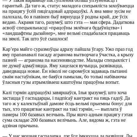
— У такім варыянце паступлення больш упэўненасці і
гарантый. Да таго ж, статус маладога спецыяліста захоўваецца
на працягу ўсёй пяцігадовай адпрацоўкі. А яна мяне зусім не
палохала, бо я павінен быў вярнуцца ў родны край, дзе ўсіх
ведаю. Акрамя таго, разумеў, што гэта — мая сфера. Дадаткова
асвоіў спецыяльнасці «працоўны зялёнага будаўніцтва» і
«ландшафтны дызайнер», мне вельмі спадабалася працаваць
на зямлі. Так што ўсё сышлося!
Кар’ера майго суразмоўцы адразу пайшла ўгару. Ужо праз год
яму прапанавалі пасаду агранома вытворчага ўчастка, а крыху
пазней — агранома па насенняводстве. Малады спецыяліст і
не думаў адмаўляцца. Яму хацелася вучыцца, развівацца,
даведвацца новае. Ён ніколі не саромеўся задаваць пытанні
сваім настаўнікам, не баяўся памылак, бо толькі набіваючы
ўласныя гузы атрымліваеш каштоўны працоўны вопыт.
Калі тэрмін адпрацоўкі завяршаўся, Ілья зразумеў, што хоча
застацца ў гаспадарцы, і падпісаў кантракт на пяць гадоў. Да
таго ж у калектыўнай дамове ёсць вельмі прыемны бонус для
тых, хто працягвае кантракт на такі тэрмін, — выплата ў
памеры 100 базавых велчынь. Пры яшчэ адным працягу гэтая
сума складае 200 базавых велічынь. Але, вядома ж, гэта не
адзіная прычына.
— У нас моцная гаспадарка, дзе ўсе імкнуцца да развіцця. Ды