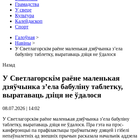
Грамадства
У свеце
Культура
Калейдаскоп
Спорт
Галоўная
>
Навіны
>
У Светлагорскім раёне маленькая дзяўчынка з’ела
бабуліну таблетку, выратаваць дзіця не ўдалося
Назад
У Светлагорскім раёне маленькая
дзяўчынка з’ела бабуліну таблетку,
выратаваць дзіця не ўдалося
08.07.2026 | 14:02
У Светлагорскім раёне маленькая дзяўчынка з’ела бабуліну
таблетку, выратаваць дзіця не ўдалося. Пра гэта на прэс-
канферэнцыі па прафілактыцы траўматызму дзяцей і гібелі
непаўналетніх ад знешніх прычын расказала начальнік аддзела