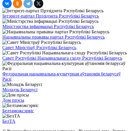
Інтэрнэт-партал Прэзідэнта Рэспублікі Беларусь
Міністэрства інфармацыі Рэспублікі Беларусь
Нацыянальны прававы партал Рэспублікі Беларусь
Савет Міністраў Рэспублікі Беларусь
Савет Рэспублікі Нацыянальнага сходу Рэспублікі Беларусь
Федэральная нацыянальна-культурная аўтаномія беларусаў
Расіі
Моладзь Беларусі
Дом прэсы
Белтаможсэрвіс
БелТА