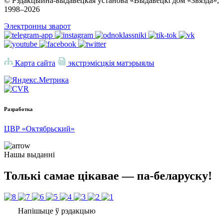
© Рэдакцыйна-выдавецкая установа «Выдавецкі дом «Звязда»,
1998–
2026
Электронны зварот
Карта сайта
экстрэмісцкія матэрыялы
Разработка
ЦВР «Октябрьский»
Нашы выданні
Толькі самае цікавае — па-беларуску!
Напішыце ў рэдакцыю