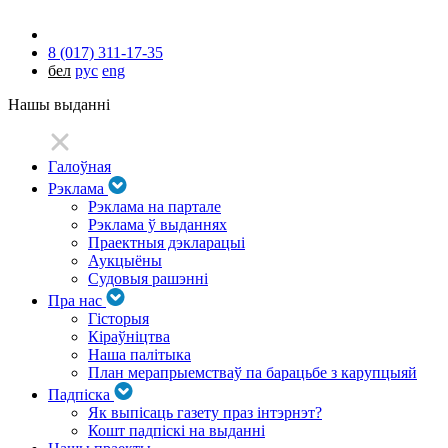
8 (017) 311-17-35
бел
рус
eng
Нашы выданні
Галоўная
Рэклама
Рэклама на партале
Рэклама ў выданнях
Праектныя дэкларацыі
Аукцыёны
Судовыя рашэнні
Пра нас
Гісторыя
Кіраўніцтва
Наша палітыка
План мерапрыемстваў па барацьбе з карупцыяй
Падпіска
Як выпісаць газету праз інтэрнэт?
Кошт падпіскі на выданні