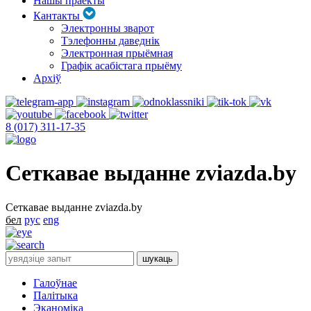
Нашы праекты
Кантакты
Электронны зварот
Тэлефонны даведнік
Электронная прыёмная
Графік асабістага прыёму
Архіў
8 (017) 311-17-35
Сеткавае выданне zviazda.by
Сеткавае выданне zviazda.by
бел
рус
eng
Галоўнае
Палітыка
Эканоміка