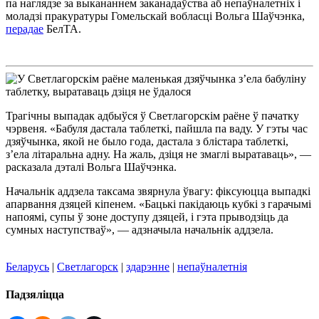
па наглядзе за выкананнем заканадаўства аб непаўналетніх і
моладзі пракуратуры Гомельскай вобласці Вольга Шаўчэнка,
перадае
БелТА.
Трагічны выпадак адбыўся ў Светлагорскім раёне ў пачатку
чэрвеня. «Бабуля дастала таблеткі, пайшла па ваду. У гэты час
дзяўчынка, якой не было года, дастала з блістара таблеткі,
з’ела літаральна адну. На жаль, дзіця не змаглі выратаваць», —
расказала дэталі Вольга Шаўчэнка.
Начальнік аддзела таксама звярнула ўвагу: фіксуюцца выпадкі
апарвання дзяцей кіпенем. «Бацькі пакідаюць кубкі з гарачымі
напоямі, супы ў зоне доступу дзяцей, і гэта прыводзіць да
сумных наступстваў», — адзначыла начальнік аддзела.
Беларусь
|
Светлагорск
|
здарэнне
|
непаўналетнія
Падзяліцца