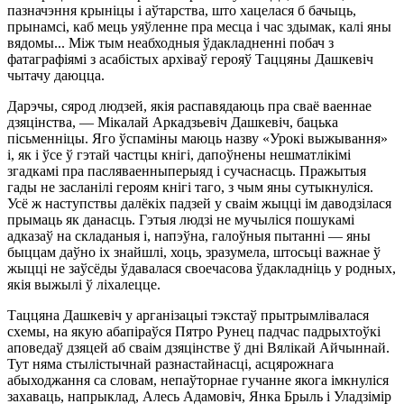
пазначэння крыніцы і аўтарства, што хацелася б бачыць,
прынамсі, каб мець уяўленне пра месца і час здымак, калі яны
вядомы... Між тым неабходныя ўдакладненні побач з
фатаграфіямі з асабістых архіваў герояў Таццяны Дашкевіч
чытачу даюцца.
Дарэчы, сярод людзей, якія распавядаюць пра сваё ваеннае
дзяцінства, — Мікалай Аркадзьевіч Дашкевіч, бацька
пісьменніцы. Яго ўспаміны маюць назву «Урокі выжывання»
і, як і ўсе ў гэтай частцы кнігі, дапоўнены нешматлікімі
згадкамі пра пасляваенныперыяд і сучаснасць. Пражытыя
гады не засланілі героям кнігі таго, з чым яны сутыкнуліся.
Усё ж наступствы далёкіх падзей у сваім жыцці ім даводзілася
прымаць як данасць. Гэтыя людзі не мучыліся пошукамі
адказаў на складаныя і, напэўна, галоўныя пытанні — яны
быццам даўно іх знайшлі, хоць, зразумела, штосьці важнае ў
жыцці не заўсёды ўдавалася своечасова ўдакладніць у родных,
якія выжылі ў ліхалецце.
Таццяна Дашкевіч у арганізацыі тэкстаў прытрымлівалася
схемы, на якую абапіраўся Пятро Рунец падчас падрыхтоўкі
аповедаў дзяцей аб сваім дзяцінстве ў дні Вялікай Айчыннай.
Тут няма стылістычнай разнастайнасці, асцярожнага
абыходжання са словам, непаўторнае гучанне якога імкнуліся
захаваць, напрыклад, Алесь Адамовіч, Янка Брыль і Уладзімір