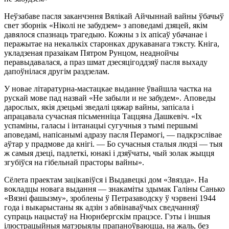
Неўзабаве пасля заканчэння Вялікай Айчыннай вайны ўбачыў
свет зборнік «Ніколі не забудзем» з аповедамі дзяцей, якім
давялося спазнаць трагедыю. Кожны з іх апісаў убачанае і
перажытае на некалькіх старонках друкаванага тэксту. Кніга,
укладзеная празаікам Пятром Рунцом, неаднойчы
перавыдавалася, а праз шмат дзесяцігоддзяў пасля выхаду
дапоўнілася другім раздзелам.
У новае літаратурна-мастацкае выданне ўвайшла частка на
рускай мове пад назвай «Не забыли и не забудем». Аповеды
дарослых, якія дзецьмі зведалі цяжар вайны, запісала і
апрацавала сучасная пісьменніца Таццяна Дашкевіч. «Іх
успаміны, галасы і інтанацыі сугучныя з тымі першымі
аповедамі, напісанымі адразу пасля Перамогі, — падкрэслівае
аўтар у прадмове да кнігі. — Бо сучасныя сталыя людзі — тыя
ж самыя дзеці, падлеткі, юнакі і дзяўчаты, чый золак жыцця
згубіўся на гібельнай прасторы вайны».
Сёлета праектам зацікавіўся і Выдавецкі дом «Звязда». На
вокладцы новага выдання — знакаміты здымак Галіны Санько
«Вязні фашызму», зроблены ў Петразаводску ў чэрвені 1944
года і выкарыстаны як адзін з абвінаваўчых сведчанняў
супраць нацыстаў на Нюрнбергскім працэсе. Гэты і іншыя
ілюстрацыйныя матэрыялы прапаноўваюцца, на жаль, без