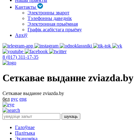
Нашы праекты
Кантакты
Электронны зварот
Тэлефонны даведнік
Электронная прыёмная
Графік асабістага прыёму
Архіў
8 (017) 311-17-35
Сеткавае выданне zviazda.by
Сеткавае выданне zviazda.by
бел
рус
eng
Галоўнае
Палітыка
Эканоміка