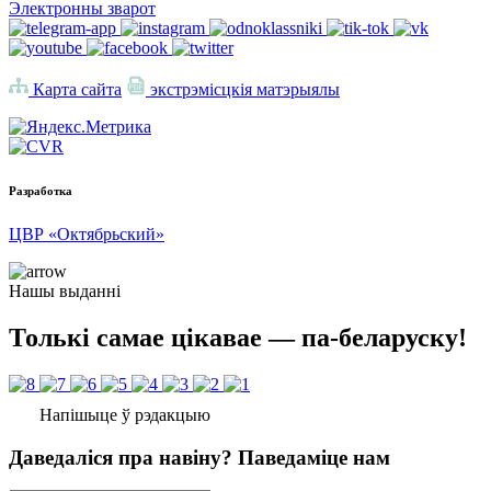
Электронны зварот
Карта сайта
экстрэмісцкія матэрыялы
Разработка
ЦВР «Октябрьский»
Нашы выданні
Толькі самае цікавае — па-беларуску!
Напішыце ў рэдакцыю
Даведаліся пра навіну? Паведаміце нам