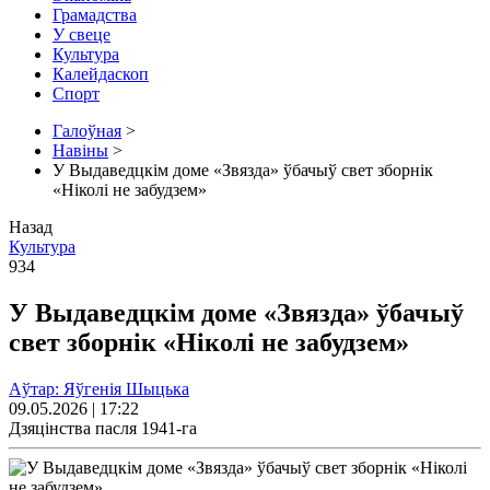
Грамадства
У свеце
Культура
Калейдаскоп
Спорт
Галоўная
>
Навіны
>
У Выдаведцкім доме «Звязда» ўбачыў свет зборнік
«Ніколі не забудзем»
Назад
Культура
934
У Выдаведцкім доме «Звязда» ўбачыў
свет зборнік «Ніколі не забудзем»
Аўтар: Яўгенія Шыцька
09.05.2026 | 17:22
Дзяцінства пасля 1941-га