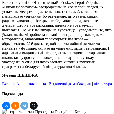
Калеснік у кнізе «Я з вогненнай вёскі...». Героі зборніка
«Ніколі не забудзем» засяроджаны на храналогіі падзей, іх
успаміны месцамі пададзены нават сцісла. А можа, гэта
памылковае ўражанне, бо разуменне, што за некалькімі
радкамі хаваюцца гісторыі неабдымнага гора, дазваляе
думаць, што не ўсё расказана, далёка не ўсе пачуцці
выказаны... Між тым нікуды не губляецца і ўсведамленне, што
ўкладальнікамі зроблена тытанічная праца над зыходным
матэрыялам, відавочная характарыстыка якога —
абрывістасць. Усё для таго, каб тэксты дайшлі да чытача
менавіта ў фармаце, які мае на ўвазе ёмістасць і выразнасць. І
адрасавана выданне найперш дзецям сярэдняга і старэйшага
школьнага ўзросту — аповеды на выбар настаўнікаў
уваходзяць у спіс для пазакласнага чытання вучэбнай
праграмы па беларускай літаратуры для 4 класа.
Яўгенія ШЫЦЬКА
Вялікая Айчынная вайна
|
Выдавецкі дом «Звязда»
|
літаратура
Падзяліцца