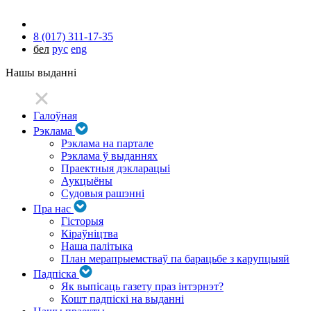
8 (017) 311-17-35
бел
рус
eng
Нашы выданні
Галоўная
Рэклама
Рэклама на партале
Рэклама ў выданнях
Праектныя дэкларацыі
Аукцыёны
Судовыя рашэнні
Пра нас
Гісторыя
Кіраўніцтва
Наша палітыка
План мерапрыемстваў па барацьбе з карупцыяй
Падпіска
Як выпісаць газету праз інтэрнэт?
Кошт падпіскі на выданні