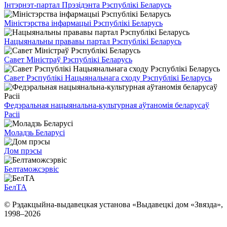
Інтэрнэт-партал Прэзідэнта Рэспублікі Беларусь
Міністэрства інфармацыі Рэспублікі Беларусь
Нацыянальны прававы партал Рэспублікі Беларусь
Савет Міністраў Рэспублікі Беларусь
Савет Рэспублікі Нацыянальнага сходу Рэспублікі Беларусь
Федэральная нацыянальна-культурная аўтаномія беларусаў
Расіі
Моладзь Беларусі
Дом прэсы
Белтаможсэрвіс
БелТА
© Рэдакцыйна-выдавецкая установа «Выдавецкі дом «Звязда»,
1998–
2026