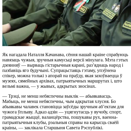
Як нагадала Наталля Качанава, сёння нашай краіне спрабуюць
навязаць чужыя, зручныя камусьці версіі мінулага. Мэта гэтых
дзеянняў — вырваць гістарычныя карані, раз’яднаць народ і
пазбавіць яго будучыні. Супрацьстаяць гэтаму, упэўнена
спікер, можна толькі з апорай на праўду, якая захоўваецца ў
музеях, сямейных архівах, патрыятычных маршрутах і, што
вельмі важна, — у жывых, адкрытых зносінах.
— Трэці, не менш небяспечны выклік — абыякавасць.
Мабыць, не менш небяспечны, чым адкрытая хлусня. Бо
абыякавы чалавек становіцца заўсёды зручным аб’ектам для
чужога ўплыву. Адказ адзін — уцягнутасць у вучобу, спорт,
грамадскае жыццё, валанцёрства, пошукавы рух, ваенна-
патрыятычныя клубы, рэальныя справы на карысць сваёй
краіны, — заклікала Старшыня Савета Рэспублікі.