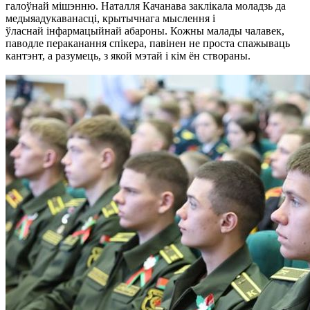
галоўнай мішэнню. Наталля Качанава заклікала моладзь да
медыяадукаванасці, крытычнага мыслення і
ўласнай інфармацыйнай абароны. Кожны малады чалавек,
паводле пераканання спікера, павінен не проста спажываць
кантэнт, а разумець, з якой мэтай і кім ён створаны.