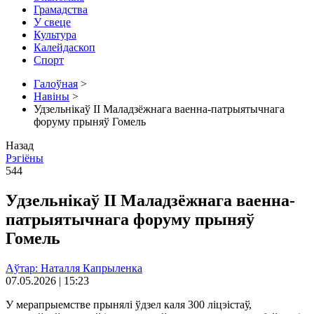
Грамадства
У свеце
Культура
Калейдаскоп
Спорт
Галоўная
>
Навіны
>
Удзельнікаў ІІ Маладзёжнага ваенна-патрыятычнага
форуму прыняў Гомель
Назад
Рэгіёны
544
Удзельнікаў ІІ Маладзёжнага ваенна-
патрыятычнага форуму прыняў
Гомель
Аўтар: Наталля Капрыленка
07.05.2026 | 15:23
У мерапрыемстве прынялі ўдзел каля 300 ліцэістаў,