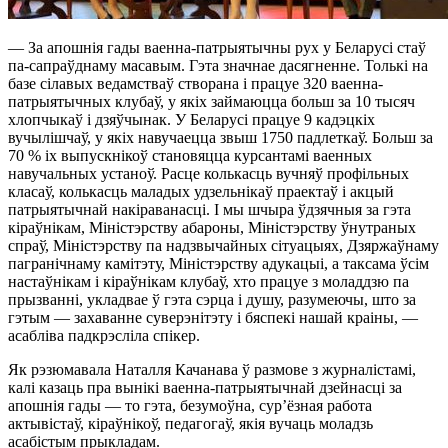
— За апошнія гады ваенна-патрыятычны рух у Беларусі стаў
па-сапраўднаму масавым. Гэта значнае дасягненне. Толькі на
базе сілавых ведамстваў створана і працуе 320 ваенна-
патрыятычных клубаў, у якіх займаюцца больш за 10 тысяч
хлопчыкаў і дзяўчынак. У Беларусі працуе 9 кадэцкіх
вучылішчаў, у якіх навучаецца звыш 1750 падлеткаў. Больш за
70 % іх выпускнікоў становяцца курсантамі ваенных
навучальных устаноў. Расце колькасць вучняў профільных
класаў, колькасць маладых удзельнікаў праектаў і акцый
патрыятычнай накіраванасці. І мы шчыра ўдзячныя за гэта
кіраўнікам, Міністэрству абароны, Міністэрству ўнутраных
спраў, Міністэрству па надзвычайных сітуацыях, Дзяржаўнаму
пагранічнаму камітэту, Міністэрству адукацыі, а таксама ўсім
настаўнікам і кіраўнікам клубаў, хто працуе з моладдзю па
прызванні, укладвае ў гэта сэрца і душу, разумеючы, што за
гэтым — захаванне суверэнітэту і бяспекі нашай краіны, —
асабліва падкрэсліла спікер.
Як рэзюмавала Наталля Качанава ў размове з журналістамі,
калі казаць пра вынікі ваенна-патрыятычнай дзейнасці за
апошнія гады — то гэта, безумоўна, сур’ёзная работа
актывістаў, кіраўнікоў, педагогаў, якія вучаць моладзь
асабістым прыкладам.