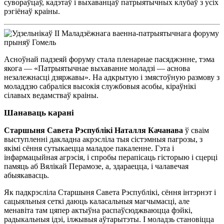
сувораўцаў, кадэтаў і выхаванцаў патрыятычных клубаў з усіх
рэгіёнаў краіны.
Асноўнай падзеяй форуму стала пленарнае пасяджэнне, тэма
якога — «Патрыятычнае выхаванне моладзі — аснова
незалежнасці дзяржавы». На адкрытую і змястоўную размову з
моладдзю сабраліся высокія службовыя асобы, кіраўнікі
сілавых ведамстваў краіны.
Шанаваць карані
Старшыня Савета Рэспублікі Наталля Качанава
ў сваім
выступленні дакладна акрэсліла тыя сістэмныя пагрозы, з
якімі сёння сутыкаецца маладое пакаленне. Гэта і
інфармацыйная агрэсія, і спробы перапісаць гісторыю і сцерці
памяць аб Вялікай Перамозе, а, здараецца, і чалавечая
абыякавасць.
Як падкрэсліла Старшыня Савета Рэспублікі, сёння інтэрнэт і
сацыяльныя сеткі даюць каласальныя магчымасці, але
менавіта там цяпер актыўна распаўсюджваюцца фэйкі,
радыкальныя ідэі, ілжывыя аўтарытэты. І моладзь становіцца