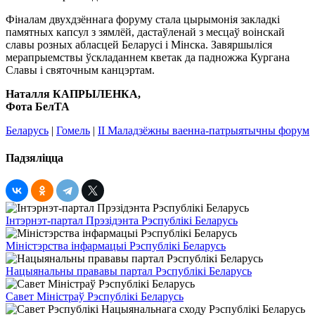
Фіналам двухдзённага форуму стала цырымонія закладкі
памятных капсул з зямлёй, дастаўленай з месцаў воінскай
славы розных абласцей Беларусі і Мінска. Завяршыліся
мерапрыемствы ўскладаннем кветак да падножжа Кургана
Славы і святочным канцэртам.
Наталля КАПРЫЛЕНКА,
Фота БелТА
Беларусь
|
Гомель
|
ІІ Маладзёжны ваенна-патрыятычны форум
Падзяліцца
Інтэрнэт-партал Прэзідэнта Рэспублікі Беларусь
Міністэрства інфармацыі Рэспублікі Беларусь
Нацыянальны прававы партал Рэспублікі Беларусь
Савет Міністраў Рэспублікі Беларусь