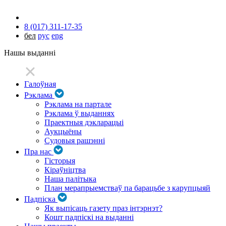
8 (017) 311-17-35
бел
рус
eng
Нашы выданні
Галоўная
Рэклама
Рэклама на партале
Рэклама ў выданнях
Праектныя дэкларацыі
Аукцыёны
Судовыя рашэнні
Пра нас
Гісторыя
Кіраўніцтва
Наша палітыка
План мерапрыемстваў па барацьбе з карупцыяй
Падпіска
Як выпісаць газету праз інтэрнэт?
Кошт падпіскі на выданні