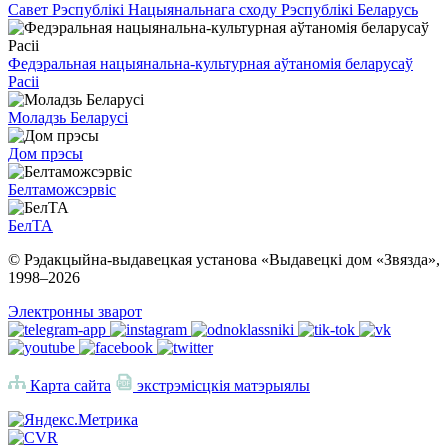
Савет Рэспублікі Нацыянальнага сходу Рэспублікі Беларусь
Федэральная нацыянальна-культурная аўтаномія беларусаў
Расіі
Моладзь Беларусі
Дом прэсы
Белтаможсэрвіс
БелТА
© Рэдакцыйна-выдавецкая установа «Выдавецкі дом «Звязда»,
1998–
2026
Электронны зварот
Карта сайта
экстрэмісцкія матэрыялы