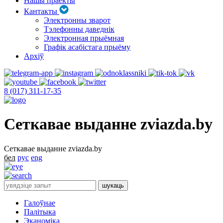
Нашы праекты
Кантакты
Электронны зварот
Тэлефонны даведнік
Электронная прыёмная
Графік асабістага прыёму
Архіў
8 (017) 311-17-35
Сеткавае выданне zviazda.by
Сеткавае выданне zviazda.by
бел
рус
eng
Галоўнае
Палітыка
Эканоміка