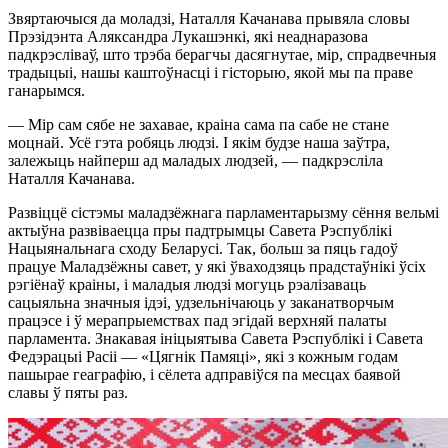
Звяртаючыся да моладзі, Наталля Качанава прывяла словы
Прэзідэнта Аляксандра Лукашэнкі, які неаднаразова
падкрэсліваў, што трэба берагчы дасягнутае, мір, спрадвечныя
традыцыі, нашы каштоўнасці і гісторыю, якой мы па праве
ганарымся.
— Мір сам сябе не захавае, краіна сама па сабе не стане
моцнай. Усё гэта робяць людзі. І якім будзе наша заўтра,
залежыць найперш ад маладых людзей, — падкрэсліла
Наталля Качанава.
Развіццё сістэмы маладзёжнага парламентарызму сёння вельмі
актыўна развіваецца пры падтрымцы Савета Рэспублікі
Нацыянальнага сходу Беларусі. Так, больш за пяць гадоў
працуе Маладзёжны савет, у які ўваходзяць прадстаўнікі ўсіх
рэгіёнаў краіны, і маладыя людзі могуць рэалізаваць
сацыяльна значныя ідэі, удзельнічаюць у заканатворчым
працэсе і ў мерапрыемствах пад эгідай верхняй палаты
парламента. Знакавая ініцыятыва Савета Рэспублікі і Савета
Федэрацыі Расіі — «Цягнік Памяці», які з кожным годам
пашырае геаграфію, і сёлета адправіўся па месцах баявой
славы ў пяты раз.