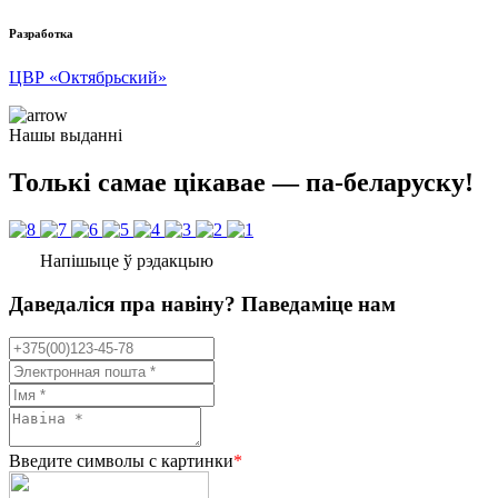
Разработка
ЦВР «Октябрьский»
Нашы выданні
Толькі самае цікавае — па-беларуску!
Напішыце ў рэдакцыю
Даведаліся пра навіну? Паведаміце нам
Введите символы с картинки
*