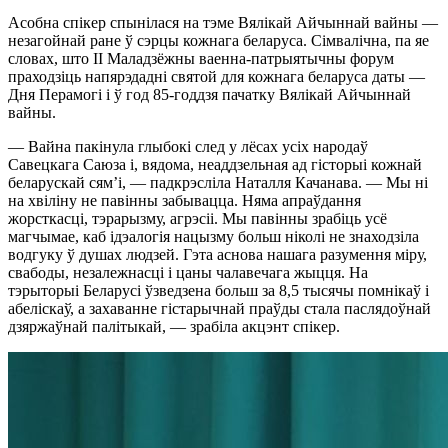
Асобна спікер спынілася на тэме Вялікай Айчыннай вайны —
незагойнай ране ў сэрцы кожнага беларуса. Сімвалічна, па яе
словах, што ІІ Маладзёжны ваенна-патрыятычны форум
праходзіць напярэдадні святой для кожнага беларуса даты —
Дня Перамогі і ў год 85-годдзя пачатку Вялікай Айчыннай
вайны.
— Вайна пакінула глыбокі след у лёсах усіх народаў
Савецкага Саюза і, вядома, неаддзельная ад гісторыі кожнай
беларускай сям’і, — падкрэсліла Наталля Качанава. — Мы ні
на хвіліну не павінны забывацца. Няма апраўдання
жорсткасці, тэрарызму, агрэсіі. Мы павінны зрабіць усё
магчымае, каб ідэалогія нацызму больш ніколі не знаходзіла
водгуку ў душах людзей. Гэта аснова нашага разумення міру,
свабоды, незалежнасці і цаны чалавечага жыцця. На
тэрыторыі Беларусі ўзведзена больш за 8,5 тысячы помнікаў і
абеліскаў, а захаванне гістарычнай праўды стала паслядоўнай
дзяржаўнай палітыкай, — зрабіла акцэнт спікер.