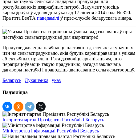
пры пастаўках сельскагаспадарчай прадукцыі для
рэспубліканскіх дзяржаўных патрэб. Дакумент уносіць
карэкціроўкі ў адпаведны ўказ ад 17 ліпеня 2014 года № 350.
Пра гэта БелТА
паведамілі
ў прэс-службе беларускага лідара.
Прадугледжваецца наяўнасць пастаянна дзеючых закупачных
цэн на сельгаспрадукцыю, якія будуць карэкціравацца з улікам
аб’ектыўных прычын. Гэта дазволіць арганізацыям, што
перапрацоўваюць такую прадукцыю, загадзя заключаць
дагаворы пастаўкі і праводзіць авансаванне сельгасвытворцаў.
Беларусь
|
Лукашэнка
|
указ
Падзяліцца
Інтэрнэт-партал Прэзідэнта Рэспублікі Беларусь
Міністэрства інфармацыі Рэспублікі Беларусь