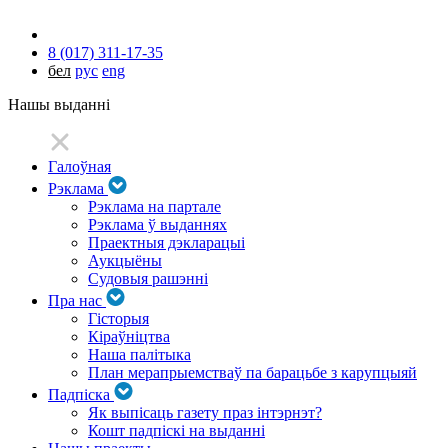
8 (017) 311-17-35
бел
рус
eng
Нашы выданні
Галоўная
Рэклама
Рэклама на партале
Рэклама ў выданнях
Праектныя дэкларацыі
Аукцыёны
Судовыя рашэнні
Пра нас
Гісторыя
Кіраўніцтва
Наша палітыка
План мерапрыемстваў па барацьбе з карупцыяй
Падпіска
Як выпісаць газету праз інтэрнэт?
Кошт падпіскі на выданні