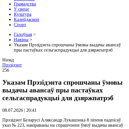
Грамадства
У свеце
Культура
Калейдаскоп
Спорт
Галоўная
>
Навіны
>
Указам Прэзідэнта спрошчаны ўмовы выдачы авансаў
пры пастаўках сельгаспрадукцыі для дзяржпатрэб
Назад
Прэзідэнт
256
Указам Прэзідэнта спрошчаны ўмовы
выдачы авансаў пры пастаўках
сельгаспрадукцыі для дзяржпатрэб
08.07.2026 | 20:41
Прэзідэнт Беларусі Аляксандр Лукашэнка 8 ліпеня падпісаў
указ № 223, накіраваны на спрашчэнне ўмоў выдачы авансаў