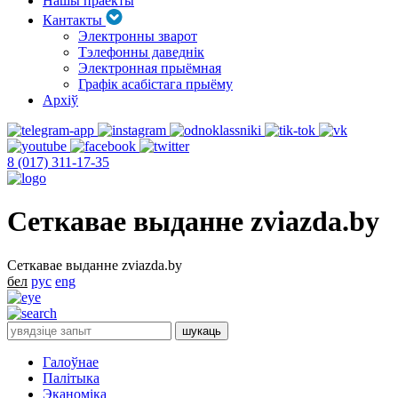
Нашы праекты
Кантакты
Электронны зварот
Тэлефонны даведнік
Электронная прыёмная
Графік асабістага прыёму
Архіў
8 (017) 311-17-35
Сеткавае выданне zviazda.by
Сеткавае выданне zviazda.by
бел
рус
eng
Галоўнае
Палітыка
Эканоміка