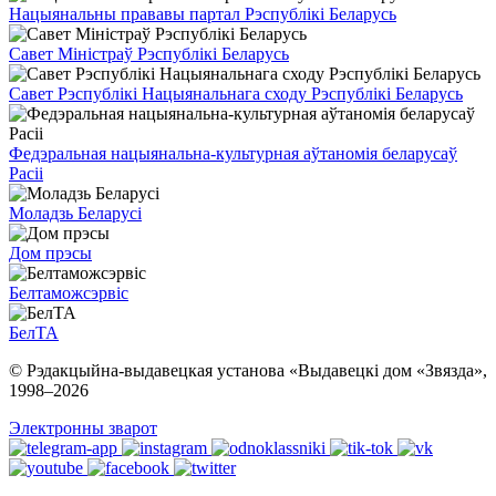
Нацыянальны прававы партал Рэспублікі Беларусь
Савет Міністраў Рэспублікі Беларусь
Савет Рэспублікі Нацыянальнага сходу Рэспублікі Беларусь
Федэральная нацыянальна-культурная аўтаномія беларусаў
Расіі
Моладзь Беларусі
Дом прэсы
Белтаможсэрвіс
БелТА
© Рэдакцыйна-выдавецкая установа «Выдавецкі дом «Звязда»,
1998–
2026
Электронны зварот