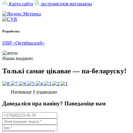
Карта сайта
экстрэмісцкія матэрыялы
Разработка
ЦВР «Октябрьский»
Нашы выданні
Толькі самае цікавае — па-беларуску!
Напішыце ў рэдакцыю
Даведаліся пра навіну? Паведаміце нам