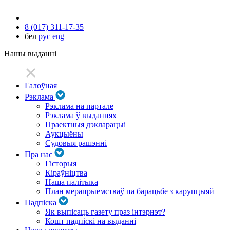
8 (017) 311-17-35
бел
рус
eng
Нашы выданні
Галоўная
Рэклама
Рэклама на партале
Рэклама ў выданнях
Праектныя дэкларацыі
Аукцыёны
Судовыя рашэнні
Пра нас
Гісторыя
Кіраўніцтва
Наша палітыка
План мерапрыемстваў па барацьбе з карупцыяй
Падпіска
Як выпісаць газету праз інтэрнэт?
Кошт падпіскі на выданні