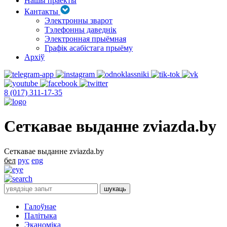
Нашы праекты
Кантакты
Электронны зварот
Тэлефонны даведнік
Электронная прыёмная
Графік асабістага прыёму
Архіў
8 (017) 311-17-35
Сеткавае выданне zviazda.by
Сеткавае выданне zviazda.by
бел
рус
eng
Галоўнае
Палітыка
Эканоміка