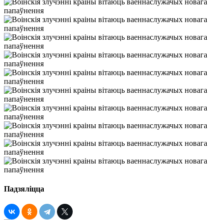
Падзяліцца