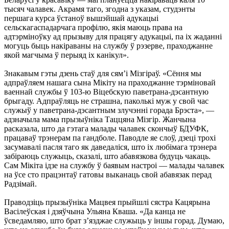
тысяч чалавек. Акрамя таго, згодна з указам, студэнты
першага курса ўстаноў вышэйшай адукацыi
сельскагаспадарчага профiлю, якiя маюць права на
адтэрмiноўку ад прызыву для працягу адукацыi, па iх жаданнi
могуць быць накiраваны на службу ў рэзерве, праходжанне
якой магчыма ў перыяд iх канiкул».
Знакавым гэты дзень стаў для сям’i Мiзгiраў. «Сёння мы
адпраўляем нашага сына Мiкiту на праходжанне тэрмiновай
ваеннай службы ў 103-ю Вiцебскую паветрана-дэсантную
брыгаду. Адпраўляць не страшна, паколькi муж у свой час
служыў у паветрана-дэсантным злучэннi горада Брэста», —
адзначыла мама прызыўнiка Таццяна Мiзгiр. Жанчына
расказала, што да гэтага малады чалавек скончыў БДУФК,
працаваў трэнерам па гандболе. Паводле яе слоў, дзецi трохi
засумавалi пасля таго як даведалiся, што iх любiмага трэнера
забiраюць служыць, сказалi, што абавязкова будуць чакаць.
Сам Мiкiта iдзе на службу ў баявым настроi — малады чалавек
на ўсе сто працэнтаў гатовы выканаць свой абавязак перад
Радзiмай.
Праводзiць прызыўнiка Мацвея прыйшлi сястра Кацярына
Васiлеўская i дзяўчына Ульяна Кваша. «Да канца не
ўсведамляю, што брат з’язджае служыць у iншы горад. Думаю,