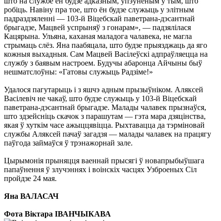
што на службе ён будзе адказным, упэўненым у тым, што
робiць. Навiну пра тое, што ён будзе служыць у элiтным
падраздзяленнi — 103-й Вiцебскай паветрана-дэсантнай
брыгадзе, Мацвей успрыняў з гонарам», — падзялiлася
Кацярына. Ульяна, каханая маладога чалавека, не магла
стрымаць слёз. Яна паабяцала, што будзе прыязджаць да яго
кожныя выхадныя. Сам Мацвей Васiлеўскi адпраўляецца на
службу з баявым настроем. Будучы абаронца Айчыны быў
нешматслоўны: «Гатовы служыць Радзiме!»
Удалося пагутарыць i з яшчэ адным прызыўнiком. Аляксей
Васiлевiч не чакаў, што будзе служыць у 103-й Вiцебскай
паветрана-дэсантнай брыгадзе. Малады чалавек прызнаўся,
што здзейснiць скачок з парашутам — гэта мара дзяцiнства,
якая ў хуткiм часе ажыццявiцца. Рыхтавацца да тэрмiновай
службы Аляксей пачаў загадзя — малады чалавек на працягу
паўгода займаўся ў трэнажорнай зале.
Цырымонiя прыняцця ваеннай прысягi ў новапрыбыўшага
папаўнення ў злучэннях i воiнскiх часцях Узброеных Сiл
пройдзе 24 мая.
Яна ВАЛАСАЧ
Фота Вiктара IВАНЧЫКАВА