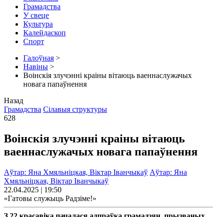
Грамадства
У свеце
Культура
Калейдаскоп
Спорт
Галоўная
>
Навіны
>
Воiнскiя злучэннi краiны вiтаюць ваеннаслужачых
новага папаўнення
Назад
Грамадства
Сілавыя структуры
628
Воiнскiя злучэннi краiны вiтаюць
ваеннаслужачых новага папаўнення
Аўтар: Яна Хмяльніцкая, Віктар Іванчыкаў
Аўтар: Яна
Хмяльніцкая, Віктар Іванчыкаў
22.04.2025 | 19:50
«Гатовы служыць Радзiме!»
З 22 красавiка пачалася адпраўка грамадзян, прызваных