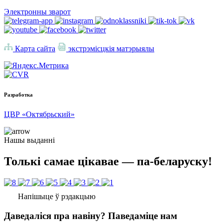
Электронны зварот
Карта сайта
экстрэмісцкія матэрыялы
Разработка
ЦВР «Октябрьский»
Нашы выданні
Толькі самае цікавае — па-беларуску!
Напішыце ў рэдакцыю
Даведаліся пра навіну? Паведаміце нам