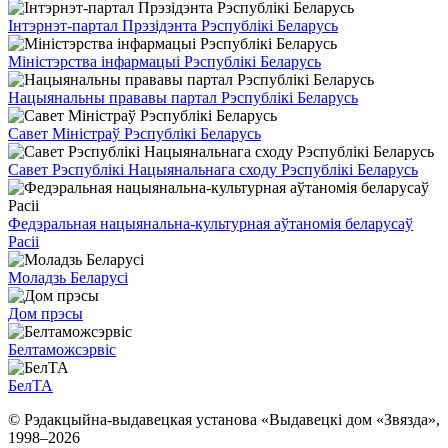
Інтэрнэт-партал Прэзідэнта Рэспублікі Беларусь
Міністэрства інфармацыі Рэспублікі Беларусь
Нацыянальны прававы партал Рэспублікі Беларусь
Савет Міністраў Рэспублікі Беларусь
Савет Рэспублікі Нацыянальнага сходу Рэспублікі Беларусь
Федэральная нацыянальна-культурная аўтаномія беларусаў
Расіі
Моладзь Беларусі
Дом прэсы
Белтаможсэрвіс
БелТА
© Рэдакцыйна-выдавецкая установа «Выдавецкі дом «Звязда»,
1998–
2026