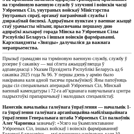
на тэрмiновую ваенную службу ў злучэннi i воiнскiя часцi
Узброеных Сiл, унутраных войскаў Мiнiстэрства
ўнутраных спраў, органаў пагранiчнай службы i
дзяржаўнай бяспекi. Адпраўным пунктам у ваеннае жыццё
стаў урачысты мiтынг, прысвечаны першаму дню
адпраўкi жыхароў горада Мiнска ва Узброеныя Сiлы
Рэспублiкi Беларусь i iншыя воiнскiя фармiраваннi.
Карэспандэнты «Звязды» далучылiся да важнага
мерапрыемства.
Прызыў грамадзян на тэрмiновую ваенную службу, службу ў
рэзерве ў сакавiку — маi сёлета ажыццяўляецца ў
адпаведнасцi з Указам Прэзiдэнта Рэспублiкi Беларусь ад 6
сакавiка 2025 года № 96. У першы дзень у армiю было
накiравана каля адной тысячы прызыўнiкоў. Яны папоўняць
рады сiл спецыяльных аперацый Узброеных Сiл, Мiнскай
ваеннай камендатуры i 72-га аб’яднанага навучальнага цэнтра
падрыхтоўкi прапаршчыкаў i малодшых спецыялiстаў.
Намеснiк начальнiка галоўнага ўпраўлення — начальнiк 1-
га ўпраўлення галоўнага арганiзацыйна-мабiлiзацыйнага
ўпраўлення Генеральнага штаба Узброеных Сiл палкоўнiк
Алег
Чарненка
зазначыў: «Усяго на ўкамплектаванне
Узброеных Сiл, iншых войскаў i воiнскiх фармiраванняў
Беларусi ў красавiку — маi плануецца накiраваць каля 10