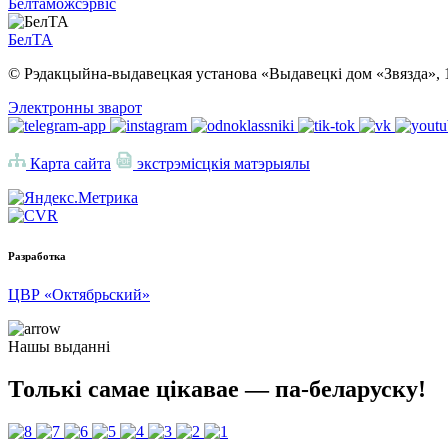
Белтаможсэрвіс
БелТА
© Рэдакцыйна-выдавецкая установа «Выдавецкі дом «Звязда», 
Электронны зварот
Карта сайта
экстрэмісцкія матэрыялы
Разработка
ЦВР «Октябрьский»
Нашы выданні
Толькі самае цікавае — па-беларуску!