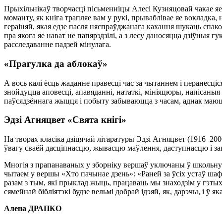
Прыхільнікаў творчасці пісьменніцы Алесі Кузняцовай чакае яе 
моманту, як кніга трапляе вам у рукі, прываблівае яе вокладка,
гераіняй, якая едзе пасля няспраўджанага кахання шукаць спако
пра якога яе нават не папярэдзілі, а з лесу даносяцца дзіўныя г
расследаванне падзей мінулага.
«Прагулка да аблокаў»
А вось калі ёсць жаданне правесці час за чытаннем і перанесці
знойдуцца аповесці, апавяданні, нататкі, мініяцюры, напісаныя
паўсядзённага жыцця і побыту забываюцца з часам, аднак маюць
Эдзі Агняцвет «Свята кнігі»
На творах класіка дзіцячай літаратуры Эдзі Агняцвет (1916–20
ўвагу сваёй дасціпнасцю, жывасцю маўлення, даступнасцю і з
Многія з прапанаваных у зборніку вершаў уключаны ў школьную 
чытаем у вершы «Хто пачынае дзень»: «Раней за ўсіх устаў шаф
разам з тым, які прыклад жыць, працаваць мы знаходзім у гэты
сямейнай бібліятэкі будзе вельмі добрай ідэяй, як, дарэчы, і ў 
Алена ДРАПКО