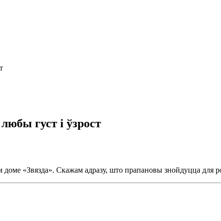
т
 любы густ і ўзрост
ім доме «Звязда». Скажам адразу, што прапановы знойдуцца для р