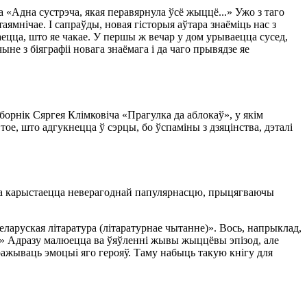
 «Адна сустрэча, якая перавярнула ўсё жыццё...» Ужо з таго
аямнічае. І сапраўды, новая гісторыя аўтара знаёміць нас з
аецца, што яе чакае. У першы ж вечар у дом урываецца сусед,
ыне з біяграфіі новага знаёмага і да чаго прывядзе яе
зборнік Сяргея Клімковіча «Прагулка да аблокаў», у якім
ое, што адгукнецца ў сэрцы, бо ўспаміны з дзяцінства, дэталі
чына карыстаецца неверагоднай папулярнасцю, прыцягваючы
ларуская літаратура (літаратурнае чытанне)». Вось, напрыклад,
ша!» Адразу малюецца ва ўяўленні жывы жыццёвы эпізод, але
ражываць эмоцыі яго герояў. Таму набыць такую кнігу для