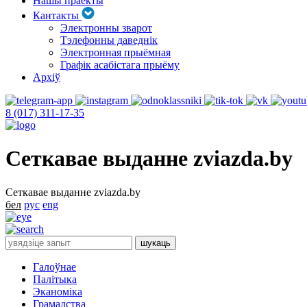
Нашы праекты
Кантакты
Электронны зварот
Тэлефонны даведнік
Электронная прыёмная
Графік асабістага прыёму
Архіў
8 (017) 311-17-35
Сеткавае выданне zviazda.by
Сеткавае выданне zviazda.by
бел
рус
eng
Галоўнае
Палітыка
Эканоміка
Грамадства