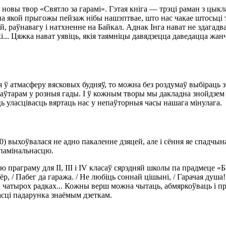
новы твор «Святло за гарамі». Гэтая кніга — трэці раман з цыкла
 на якой прыгожы пейзаж нібы нашэптвае, што нас чакае штосьці т
й, раўнавагу і натхненне на Байкал. Аднак Інга нават не здагадв
укі... Цяжка нават уявіць, якія таямніцы давядзецца даведацца жанч
ся ў атмасферу вясковых будняў, то можна без роздумаў выбіраць 
 аўтарам у розныя гады. І ў кожным творы мы дакладна знойдзем т
 уласцівасць вяртаць нас у непаўторныя часы нашага мінулага.
00) выхоўвалася не адно пакаленне дзяцей, але і сёння яе спад
апамінальнасцю.
праграму для ІІ, ІІІ і ІV класаў сярэдняй школы па прадмеце «Бе
ёр, / Пабег да гаража. / Не любіць соннай цішыні, / Гарачая ду
х чатырох радках... Кожны верш можна чытаць, абмяркоўваць і п
якасці падарунка знаёмым дзеткам.