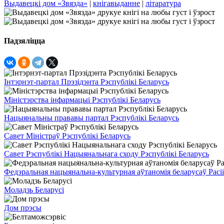
Выдавецкі дом «Звязда»
|
кнігавыданне
|
літаратура
Падзяліцца
Інтэрнэт-партал Прэзідэнта Рэспублікі Беларусь
Міністэрства інфармацыі Рэспублікі Беларусь
Нацыянальны прававы партал Рэспублікі Беларусь
Савет Міністраў Рэспублікі Беларусь
Савет Рэспублікі Нацыянальнага сходу Рэспублікі Беларусь
Федэральная нацыянальна-культурная аўтаномія беларусаў Расіі
Моладзь Беларусі
Дом прэсы