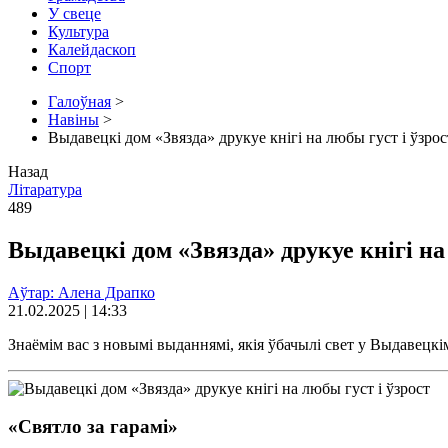
У свеце
Культура
Калейдаскоп
Спорт
Галоўная
>
Навіны
>
Выдавецкі дом «Звязда» друкуе кнігі на любы густ і ўзрос
Назад
Літаратура
489
Выдавецкі дом «Звязда» друкуе кнігі на
Аўтар: Алена Драпко
21.02.2025 | 14:33
Знаёмім вас з новымі выданнямі, якія ўбачылі свет у Выдавецк
«Святло за гарамі»