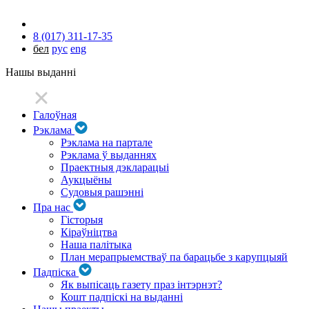
8 (017) 311-17-35
бел
рус
eng
Нашы выданні
Галоўная
Рэклама
Рэклама на партале
Рэклама ў выданнях
Праектныя дэкларацыі
Аукцыёны
Судовыя рашэнні
Пра нас
Гісторыя
Кіраўніцтва
Наша палітыка
План мерапрыемстваў па барацьбе з карупцыяй
Падпіска
Як выпісаць газету праз інтэрнэт?
Кошт падпіскі на выданні