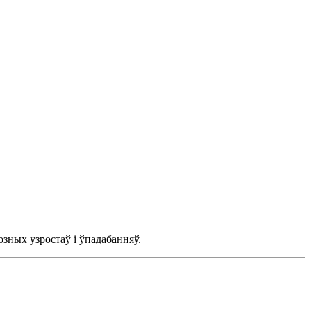
озных узростаў і ўпадабанняў.