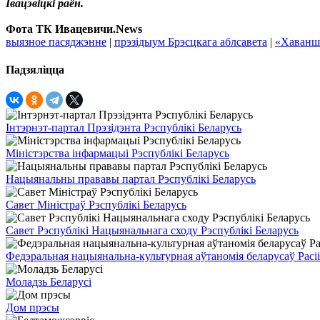
Івацэвіцкі раён.
Фота ТК Ивацевичи.News
выязное пасяджэнне
|
прэзідыум Брэсцкага аблсавета
|
«Хаванш
Падзяліцца
Інтэрнэт-партал Прэзідэнта Рэспублікі Беларусь
Міністэрства інфармацыі Рэспублікі Беларусь
Нацыянальны прававы партал Рэспублікі Беларусь
Савет Міністраў Рэспублікі Беларусь
Савет Рэспублікі Нацыянальнага сходу Рэспублікі Беларусь
Федэральная нацыянальна-культурная аўтаномія беларусаў Расіі
Моладзь Беларусі
Дом прэсы