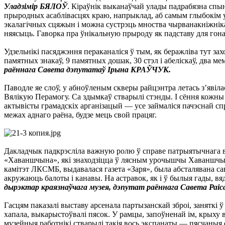
Уладзімір БЯЛОЎ
. Кіраўнік выканаўчай улады падрабязна спыні
прыродных асаблівасцях краю, напрыклад, аб самым глыбокім у 
экалагічных сцяжын і можна сустрэць мноства чырванакніжнікаў
няясыць. Гаворка пра ўнікальную прыроду як падставу для гон
Удзельнікі пасяджэння пераканаліся ў тым, як беражліва тут з
памятных знакаў, 9 памятных дошак, 30 стэл і абеліскаў, два 
раённага Савета дэпутатаў Ірына КРАЎЧУК.
Паводле яе слоў, у абноўленым скверы райцэнтра летась з’явілас
Вялікую Перамогу. Са здымкаў стварылі стэнды. І сёння кожны 
актывісты грамадскіх арганізацый — усе займаліся пачэснай сп
межах аднаго раёна, будзе мець свой працяг.
Дакладчык падкрэсліла важную ролю ў справе патрыятычнага вы
«Хаваншчына», які знаходзіцца ў лясным урочышчы Хаваншчына 
камітэт ЛКСМБ, выдавалася газета «Заря», была абсталявана са
акружаюць балоты і канавы. На астравок, як і ў былыя гады, вя
дырэктар краязнаўчага музея, дэпутат раённага Савета Раі
Гасцям паказалі выставу арсенала партызанскай зброі, заняткі ў
хапала, выкарыстоўвалі пясок. У рамцы, запоўненай ім, крыху 
музейныя работнікі стварылі такія вось экспанаты — пясчаныя