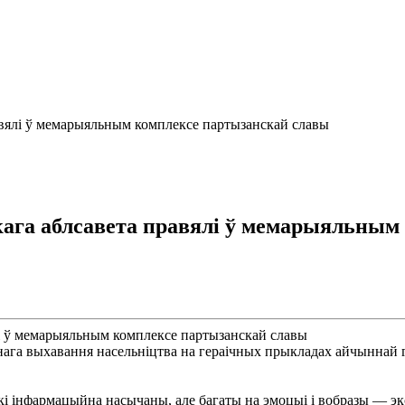
авялі ў мемарыяльным комплексе партызанскай славы
кага аблсавета правялі ў мемарыяльным
ага выхавання насельніцтва на гераічных прыкладах айчыннай гі
і інфармацыйна насычаны, але багаты на эмоцыі і вобразы — экс