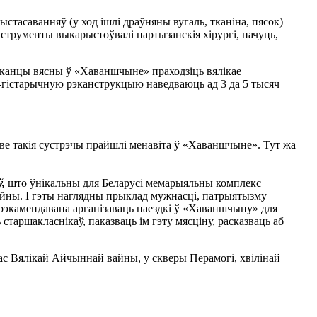
ыстасаванняў (у ход ішлі драўняны вугаль, тканіна, пясок)
струменты выкарыстоўвалі партызанскія хірургі, пачуць,
у канцы вясны ў «Хаваншчыне» праходзіць вялікае
-гістарычную рэканструкцыю наведваюць ад 3 да 5 тысяч
зве такія сустрэчы прайшлі менавіта ў «Хаваншчыне». Тут жа
,
што ўнікальны для Беларусі мемарыяльны комплекс
айны. І гэты наглядны прыклад мужнасці, патрыятызму
рэкамендавана арганізаваць паездкі ў «Хаваншчыну» для
таршакласнікаў, паказваць ім гэту мясціну, расказваць аб
адчас Вялікай Айчыннай вайны, у скверы Перамогі, хвілінай