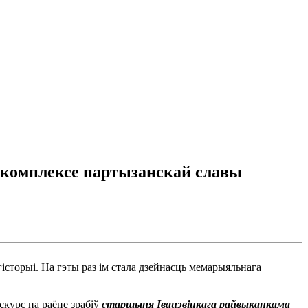
 комплексе партызанскай славы
сторыі. На гэты раз ім стала дзейнасць мемарыяльнага
курс па раёне зрабіў
старшыня Івацэвіцкага райвыканкама