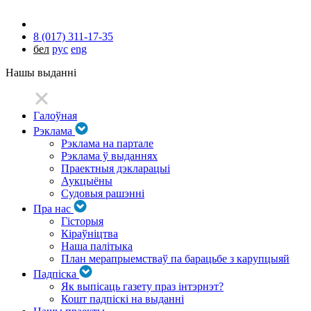
8 (017) 311-17-35
бел
рус
eng
Нашы выданні
Галоўная
Рэклама
Рэклама на партале
Рэклама ў выданнях
Праектныя дэкларацыі
Аукцыёны
Судовыя рашэнні
Пра нас
Гісторыя
Кіраўніцтва
Наша палітыка
План мерапрыемстваў па барацьбе з карупцыяй
Падпіска
Як выпісаць газету праз інтэрнэт?
Кошт падпіскі на выданні