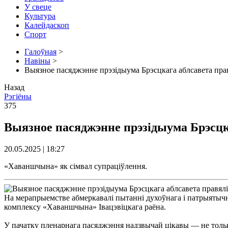
У свеце
Культура
Калейдаскоп
Спорт
Галоўная
>
Навіны
>
Выязное пасяджэнне прэзідыума Брэсцкага аблсавета пр
Назад
Рэгіёны
375
Выязное пасяджэнне прэзідыума Брэсц
20.05.2025 | 18:27
«Хаваншчына» як сімвал супраціўлення.
На мерапрыемстве абмеркавалі пытанні духоўнага і патрыятычн
комплексу «Хаваншчына» Івацэвіцкага раёна.
У пачатку пленарнага пасяджэння надзвычай цікавы — не тольк