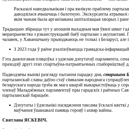
Расказалі наведвальнікам і пра вялікую праблему партызан
даводзілася ачышчаць і балотную. Экскурсанты атрымалі 
якім чынам была арганізавана шпіталізацыя хворых і ран
Традыцыю збірацца тут у апошнія выхадныя мая ўвялі шмат гад
мерапрыемства з рэканструкцыяй баёў партызан з акупантамі.
чалавек, у Хаваншчыну прыязджаюць не толькі з Беларусі, але і 
З 2023 года ў раёне рэалізоўваецца грамадска-інфармацы
Гэта дыялогавая пляцоўка з удзелам дэпутатаў парламента, сен
праходзіў другі этап спартыўна-патрыятычных спаборніцтваў д
Падводзячы вынікі разгляду пытання парадку дня,
старшыня Бр
партызанскай славы даўно стаў сімвалам народнага супраціўл
беларускага народа трэба як мага шырэй выкарыстоўваць у спр
членаў Маладзёжных парламентаў пры гарадскіх і раённых Савета
партызанскай барацьбе.
Дэпутаты і ўдзельнікі пасяджэння таксама ўсклалі кветкі 
маўчання ўшанавалі памяць герояў і ахвяр вайны.
Святлана ЯСКЕВІЧ.