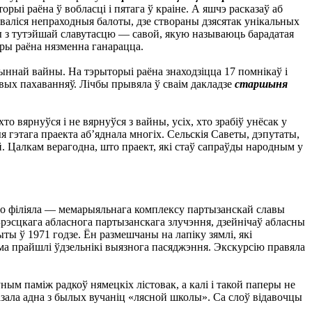
рыі раёна ў вобласці і пятага ў краіне. А яшчэ расказаў аб
аваліся непраходныя балоты, дзе створаны дзясятак унікальных
чы з тутэйшай славутасцю — савой, якую называюць барадатая
ары раёна нязменна ганарацца.
чыннай вайны. На тэрыторыі раёна знаходзіцца 17 помнікаў і
овых пахаванняў. Лічбы прывяла ў сваім дакладзе
старшыня
о вярнуўся і не вярнуўся з вайны, усіх, хто зрабіў унёсак у
 гэтага праекта аб’яднала многіх. Сельскія Саветы, дэпутаты,
й. Цалкам верагодна, што праект, які стаў сапраўды народным у
яго філіяла — мемарыяльнага комплексу партызанскай славы
рэсцкага абласнога партызанскага злучэння, дзейнічаў абласны
ы ў 1971 годзе. Ён размешчаны на лапіку зямлі, які
ама прайшлі ўдзельнікі выязнога пасяджэння. Экскурсію правяла
ўным паміж радкоў нямецкіх лістовак, а калі і такой паперы не
казала адна з былых вучаніц «лясной школы». Са слоў відавочцы