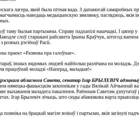
скага лагера, якой была пітная вада. З дапамогай самаробных пр
магчымасць наведаць медыцынскую зямлянку, паглядзець, якія ін
еных.
оў таму былыя партызаны. Справу падхапілі нашчадкі. І цяпер 
 Паводле слоў старшыні райсавета Ірыны Краўчук, штогод ваенна
з розных рэгіёнаў Расіі.
йны праект «Размова пра галоўнае».
атараў, іншых вядомых людзей найбольш разлічана на моладзь. Д
ля працоўнай моладзі «Наперад, маладыя!»
эсцкага абласнога Савета, сенатар Ігар БРЫЛЕВІЧ адзначыў
ення нямецка-фашысцкім захопнікам у гады Вялікай Айчыннай в
аве выхавання маладога пакалення. Раённым Саветам дэпутатаў 
х. Ігар Брылевіч лічыць, што сюды абавязкова варта прывозіць с
да помніка на брацкай магіле воінаў і партызан, якія загінулі п