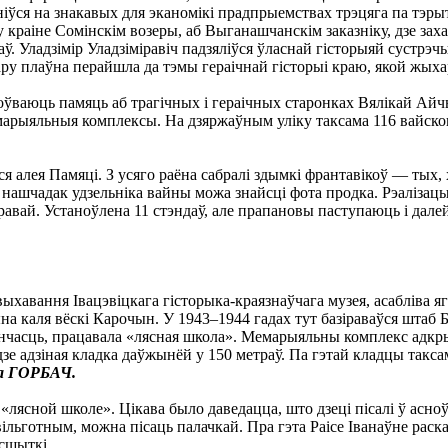
ўся на знакавых для эканомікі прадпрыемствах трэцяга па тэрыто
краіне Сомінскім возеры, аб Выганашчанскім заказніку, дзе зах
. Уладзімір Уладзіміравіч падзяліўся ўласнай гісторыяй сустрэ
ару плаўна перайшла да тэмы гераічнай гісторыі краю, якой жых
ахоўваюць памяць аб трагічных і гераічных старонках Вялікай Ай
мемарыяльныя комплексы. На дзяржаўным уліку таксама 116 вайск
я алея Памяці. З усяго раёна сабралі здымкі франтавікоў — тых, хт
нашчадак удзельніка вайны можа знайсці фота продка. Рэалізацыя
равай. Устаноўлена 11 стэндаў, але прапановы паступаюць і дале
хавання Івацэвіцкага гісторыка-краязнаўчага музея, асабліва 
каля вёскі Карочын. У 1943–1944 гадах тут базіраваўся штаб Б
нчасць, працавала «лясная школа». Мемарыяльны комплекс адкрыт
дзе адзіная кладка даўжынёй у 150 метраў. Па гэтай кладцы такс
са ГОРБАЧ.
 «лясной школе». Цікава было даведацца, што дзеці пісалі ў асно
вільготным, можна пісаць палачкай. Пра гэта Раісе Іванаўне рас
 сшыткі.