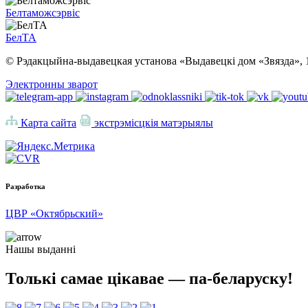
Белтаможсэрвіс
БелТА
© Рэдакцыйна-выдавецкая установа «Выдавецкі дом «Звязда», 
Электронны зварот
Карта сайта
экстрэмісцкія матэрыялы
Разработка
ЦВР «Октябрьский»
Нашы выданні
Толькі самае цікавае — па-беларуску!