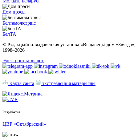
Моладзь Беларусі
Дом прэсы
Белтаможсэрвіс
БелТА
© Рэдакцыйна-выдавецкая установа «Выдавецкі дом «Звязда»,
1998–
2026
Электронны зварот
Карта сайта
экстрэмісцкія матэрыялы
Разработка
ЦВР «Октябрьский»