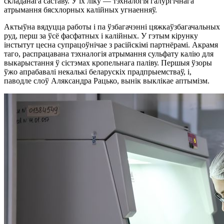
складанага саставу. У іх ліку — тэхналогія галургічнага
атрымання бясхлорных калійных угнаенняў.
Актыўна вядуцца работы і па ўзбагачэнні цяжкаўзбагачальных
руд, перш за ўсё фасфатных і калійных. У гэтым кірунку
інстытут цесна супрацоўнічае з расійскімі партнёрамі. Акрамя
таго, распрацавана тэхналогія атрымання сульфату калію для
выкарыстання ў сістэмах кропельнага паліву. Першыя ўзоры
ўжо апрабавалі некалькі беларускіх прадпрыемстваў, і,
паводле слоў Аляксандра Рацько, вынік выклікае аптымізм.