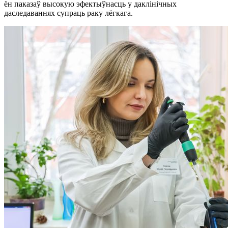
ён паказаў высокую эфектыўнасць у даклінічных
даследаваннях супраць раку лёгкага.