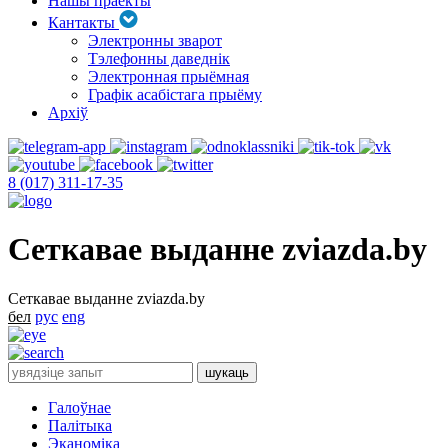
Нашы праекты
Кантакты
Электронны зварот
Тэлефонны даведнік
Электронная прыёмная
Графік асабістага прыёму
Архіў
8 (017) 311-17-35
Сеткавае выданне zviazda.by
Сеткавае выданне zviazda.by
бел
рус
eng
Галоўнае
Палітыка
Эканоміка