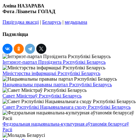
Аміна НАЗАРАВА
Фота Лізаветы ГОЛАД
Пяцігодка якасці
|
Беларусь
|
медыцына
Падзяліцца
Інтэрнэт-партал Прэзідэнта Рэспублікі Беларусь
Міністэрства інфармацыі Рэспублікі Беларусь
Нацыянальны прававы партал Рэспублікі Беларусь
Савет Міністраў Рэспублікі Беларусь
Савет Рэспублікі Нацыянальнага сходу Рэспублікі Беларусь
Федэральная нацыянальна-культурная аўтаномія беларусаў
Расіі