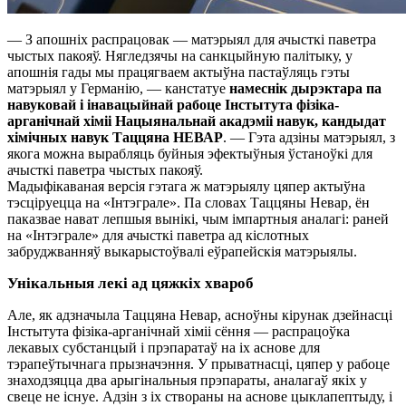
— З апошніх распрацовак — матэрыял для ачысткі паветра
чыстых пакояў. Нягледзячы на санкцыйную палітыку, у
апошнія гады мы працягваем актыўна пастаўляць гэты
матэрыял у Германію, — канстатуе
намеснік дырэктара па
навуковай і інавацыйнай рабоце Інстытута фізіка-
арганічнай хіміі Нацыянальнай акадэміі навук, кандыдат
хімічных навук Таццяна НЕВАР
. — Гэта адзіны матэрыял, з
якога можна вырабляць буйныя эфектыўныя ўстаноўкі для
ачысткі паветра чыстых пакояў.
Мадыфікаваная версія гэтага ж матэрыялу цяпер актыўна
тэсціруецца на «Інтэграле». Па словах Таццяны Невар, ён
паказвае нават лепшыя вынікі, чым імпартныя аналагі: раней
на «Інтэграле» для ачысткі паветра ад кіслотных
забруджванняў выкарыстоўвалі еўрапейскія матэрыялы.
Унікальныя лекі ад цяжкіх хвароб
Але, як адзначыла Таццяна Невар, асноўны кірунак дзейнасці
Інстытута фізіка-арганічнай хіміі сёння — распрацоўка
лекавых субстанцый і прэпаратаў на іх аснове для
тэрапеўтычнага прызначэння. У прыватнасці, цяпер у рабоце
знаходзяцца два арыгінальныя прэпараты, аналагаў якіх у
свеце не існуе. Адзін з іх створаны на аснове цыклапептыду, і