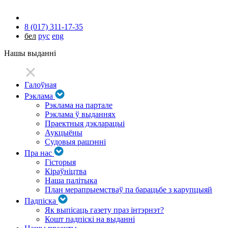
8 (017) 311-17-35
бел
рус
eng
Нашы выданні
Галоўная
Рэклама
Рэклама на партале
Рэклама ў выданнях
Праектныя дэкларацыі
Аукцыёны
Судовыя рашэнні
Пра нас
Гісторыя
Кіраўніцтва
Наша палітыка
План мерапрыемстваў па барацьбе з карупцыяй
Падпіска
Як выпісаць газету праз інтэрнэт?
Кошт падпіскі на выданні