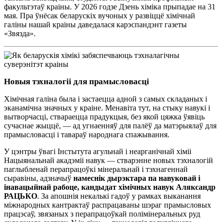
факультэтаў краіны. У 2026 годзе Дзень хіміка прыпадае на 31
мая. Пра ўнёсак беларускіх вучоных у развіццё хімічнай
галіны нашай краіны даведалася карэспандэнт газеты
«Звязда».
Новыя тэхналогіі для прамысловасці
Хімічная галіна была і застаецца адной з самых складаных і
эканамічна значных у краіне. Менавіта тут, на стыку навукі і
вытворчасці, ствараецца прадукцыя, без якой цяжка ўявіць
сучаснае жыццё, — ад угнаенняў для палёў да матэрыялаў для
прамысловасці і тавараў народнага спажывання.
У цэнтры ўвагі Інстытута агульнай і неарганічнай хіміі
Нацыянальнай акадэміі навук — стварэнне новых тэхналогій
паглыбленай перапрацоўкі мінеральнай і тэхнагеннай
сыравіны, адзначыў
намеснік дырэктара па навуковай і
інавацыйнай рабоце, кандыдат хімічных навук Аляксандр
РАЦЬКО
. За апошнія некалькі гадоў у рамках выканання
міжнародных кантрактаў распрацаваны шэраг прамысловых
працэсаў, звязаных з перапрацоўкай полімінеральных руд