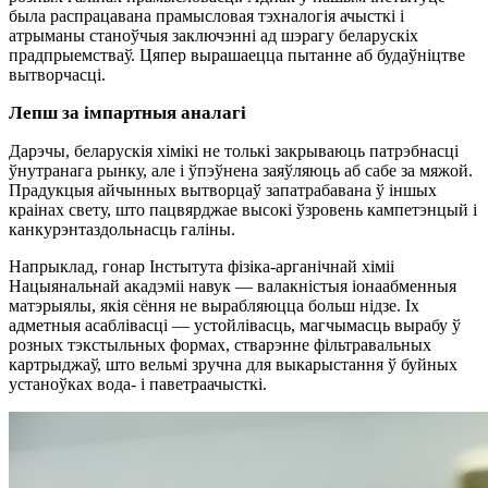
была распрацавана прамысловая тэхналогія ачысткі і
атрыманы станоўчыя заключэнні ад шэрагу беларускіх
прадпрыемстваў. Цяпер вырашаецца пытанне аб будаўніцтве
вытворчасці.
Лепш за імпартныя аналагі
Дарэчы, беларускія хімікі не толькі закрываюць патрэбнасці
ўнутранага рынку, але і ўпэўнена заяўляюць аб сабе за мяжой.
Прадукцыя айчынных вытворцаў запатрабавана ў іншых
краінах свету, што пацвярджае высокі ўзровень кампетэнцый і
канкурэнтаздольнасць галіны.
Напрыклад, гонар Інстытута фізіка-арганічнай хіміі
Нацыянальнай акадэміі навук — валакністыя іонаабменныя
матэрыялы, якія сёння не вырабляюцца больш нідзе. Іх
адметныя асаблівасці — устойлівасць, магчымасць вырабу ў
розных тэкстыльных формах, стварэнне фільтравальных
картрыджаў, што вельмі зручна для выкарыстання ў буйных
устаноўках вода- і паветраачысткі.