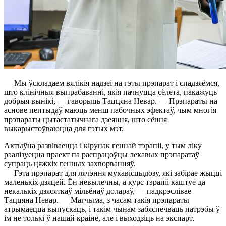
— Мы ўскладаем вялікія надзеі на гэты прэпарат і спадзяёмся,
што клінічныя выпрабаванні, якія пачнуцца сёлета, пакажуць
добрыя вынікі, — гаворыць Таццяна Невар. — Прэпараты на
аснове пептыдаў маюць менш пабочных эфектаў, чым многія
прэпараты цытастатычнага дзеяння, што сёння
выкарыстоўваюцца для гэтых мэт.
Актыўна развіваецца і кірунак геннай тэрапіі, у тым ліку
рэалізуецца праект па распрацоўцы лекавых прэпаратаў
супраць цяжкіх генных захворванняў.
— Гэта прэпарат для лячэння мукавісцыдозу, які забірае жыцці
маленькіх дзяцей. Ён невылечны, а курс тэрапіі каштуе да
некалькіх дзясяткаў мільёнаў долараў, — падкрэслівае
Таццяна Невар. — Магчыма, з часам такія прэпараты
атрымаецца выпускаць, і такім чынам забяспечваць патрэбы ў
ім не толькі ў нашай краіне, але і выходзіць на экспарт.