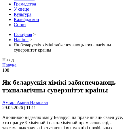
Грамадства
У свеце
Культура
Калейдаскоп
Спорт
Галоўная
>
Навіны
>
Як беларускія хімікі забяспечваюць тэхналагічны
суверэнітэт краіны
Назад
Навука
108
Як беларускія хімікі забяспечваюць
тэхналагічны суверэнітэт краіны
Аўтар: Аміна Назарава
29.05.2026 | 11:11
Апошнюю нядзелю мая ў Беларусі па праве лічаць сваёй усе,
хто працуе ў хімічнай і нафтахімічнай прамысловасці, а
таксама выкладчыкі, студэнты і выпускнікі профільных