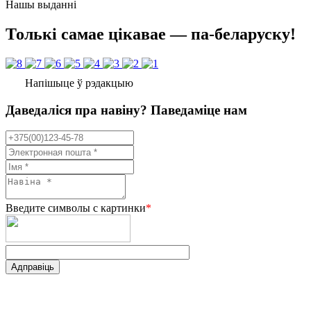
Нашы выданні
Толькі самае цікавае — па-беларуску!
Напішыце ў рэдакцыю
Даведаліся пра навіну? Паведаміце нам
Введите символы с картинки
*
Адправіць