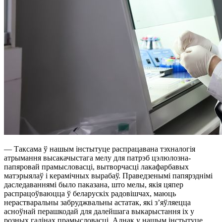
— Таксама ў нашым інстытуце распрацавана тэхналогія
атрымання высакачыстага мелу для патрэб цэлюлозна-
папяровай прамысловасці, вытворчасці лакафарбавых
матэрыялаў і керамічных вырабаў. Праведзенымі папярэднімі
даследаваннямі было паказана, што мелы, якія цяпер
распрацоўваюцца ў беларускіх радовішчах, маюць
нерастваральны забруджвальны астатак, які з’яўляецца
асноўнай перашкодай для далейшага выкарыстання іх у
розных галінах прамысловасці. Аднак у нашым інстытуце