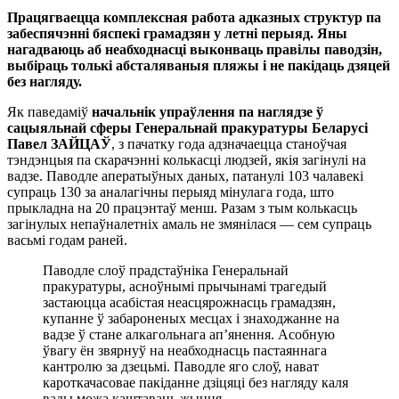
Працягваецца комплексная работа адказных структур па
забеспячэнні бяспекі грамадзян у летні перыяд. Яны
нагадваюць аб неабходнасці выконваць правілы паводзін,
выбіраць толькі абсталяваныя пляжы і не пакідаць дзяцей
без нагляду.
Як паведаміў
начальнік упраўлення па наглядзе ў
сацыяльнай сферы Генеральнай пракуратуры Беларусі
Павел ЗАЙЦАЎ
, з пачатку года адзначаецца станоўчая
тэндэнцыя па скарачэнні колькасці людзей, якія загінулі на
вадзе. Паводле аператыўных даных, патанулі 103 чалавекі
супраць 130 за аналагічны перыяд мінулага года, што
прыкладна на 20 працэнтаў менш. Разам з тым колькасць
загінулых непаўналетніх амаль не змянілася — сем супраць
васьмі годам раней.
Паводле слоў прадстаўніка Генеральнай
пракуратуры, асноўнымі прычынамі трагедый
застаюцца асабістая неасцярожнасць грамадзян,
купанне ў забароненых месцах і знаходжанне на
вадзе ў стане алкагольнага ап’янення. Асобную
ўвагу ён звярнуў на неабходнасць пастаяннага
кантролю за дзецьмі. Паводле яго слоў, нават
кароткачасовае пакіданне дзіцяці без нагляду каля
вады можа каштаваць жыцця.