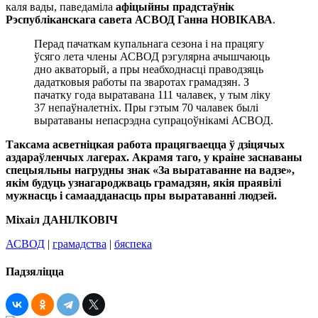
каля вады, паведаміла
афіцыйны прадстаўнік
Рэспубліканскага савета АСВОД Ганна НОВІКАВА
.
Перад пачаткам купальнага сезона і на працягу
ўсяго лета члены АСВОД рэгулярна ачышчаюць
дно акваторый, а пры неабходнасці праводзяць
дадатковыя работы па зваротах грамадзян. З
пачатку года выратавана 111 чалавек, у тым ліку
37 непаўналетніх. Пры гэтым 70 чалавек былі
выратаваны непасрэдна супрацоўнікамі АСВОД.
Таксама асветніцкая работа працягваецца ў дзіцячых
аздараўленчых лагерах. Акрамя таго, у краіне заснаваны
спецыяльны нагрудны знак «За выратаванне на вадзе»,
якім будуць узнагароджваць грамадзян, якія праявілі
мужнасць і самаадданасць пры выратаванні людзей.
Міхаіл ДАНІЛКОВІЧ
АСВОД
|
грамадства
|
бяспека
Падзяліцца