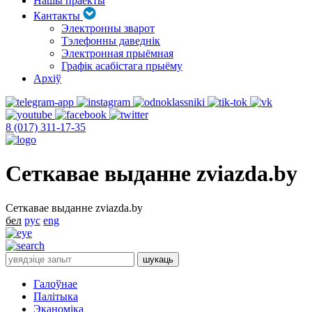
Нашы праекты
Кантакты
Электронны зварот
Тэлефонны даведнік
Электронная прыёмная
Графік асабістага прыёму
Архіў
8 (017) 311-17-35
Сеткавае выданне zviazda.by
Сеткавае выданне zviazda.by
бел
рус
eng
Галоўнае
Палітыка
Эканоміка