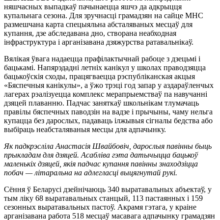
няшчасных выпадкаў пачынаецца яшчэ да адкрыцця
купальнага сезона. Для зручнасці грамадзян на сайце МНС
размешчана карта спецыяльна абсталяваных месцаў для
купання, дзе абследавана дно, створана неабходная
інфраструктура і арганізавана дзяжурства ратавальнікаў.
Вялікая ўвага надаецца прафілактычнай рабоце з дзецьмі і
бацькамі. Напярэдадні летніх канікул у школах праводзяцца
бацькоўскія сходы, працягваецца рэспубліканская акцыя
«Бяспечныя канікулы», а ўжо трэці год запар у аздараўленчых
лагерах рэалізуецца комплекс мерапрыемстваў па навучанні
дзяцей плаванню. Падчас заняткаў школьнікам тлумачаць
правілы бяспечных паводзін на вадзе і прычыны, чаму нельга
купацца без дарослых, падаваць ілжывыя сігналы бедства або
выбіраць неабсталяваныя месцы для адпачынку.
Як падкрэсліла Анастасія Швайбовіч, дарослыя павінны быць
прыкладам для дзяцей. Асабліва гэта датычыцца бацькоў
маленькіх дзяцей, якія падчас купання павінны знаходзіцца
побач — літаральна на адлегласці выцягнутай рукі.
Сёння ў Беларусі дзейнічаюць 340 выратавальных абъектаў, у
тым ліку 68 выратавальных станцый, 113 пастаянных і 159
сезонных выратавальных пастоў. Акрамя гэтага, у краіне
арганізавана работа 518 месцаў масавага адпачынку грамадзян