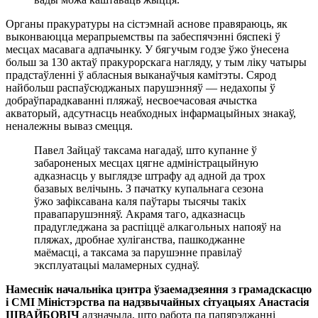
Органы пракуратуры на сістэмнай аснове правяраюць, як
выконваюцца мерапрыемствы па забеспячэнні бяспекі ў
месцах масавага адпачынку. У бягучым годзе ўжо ўнесена
больш за 130 актаў пракурорскага нагляду, у тым ліку чатыры
прадстаўленні ў абласныя выканаўчыя камітэты. Сярод
найбольш распаўсюджаных парушэнняў — недахопы ў
добраўпарадкаванні пляжаў, несвоечасовая ачыстка
акваторый, адсутнасць неабходных інфармацыйных знакаў,
неналежны вываз смецця.
Павел Зайцаў таксама нагадаў, што купанне ў
забароненых месцах цягне адміністрацыйную
адказнасць у выглядзе штрафу ад адной да трох
базавых велічынь. З пачатку купальнага сезона
ўжо зафіксавана каля паўтары тысячы такіх
правапарушэнняў. Акрамя таго, адказнасць
прадугледжана за распіццё алкагольных напояў на
пляжах, дробнае хуліганства, пашкоджанне
маёмасці, а таксама за парушэнне правілаў
эксплуатацыі маламерных суднаў.
Намеснік начальніка цэнтра ўзаемадзеяння з грамадскасцю
і СМІ Міністэрства па надзвычайных сітуацыях Анастасія
ШВАЙБОВІЧ
адзначыла, што работа па папярэджанні