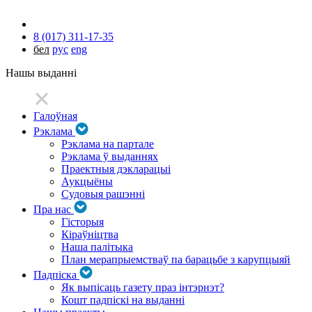
8 (017) 311-17-35
бел
рус
eng
Нашы выданні
Галоўная
Рэклама
Рэклама на партале
Рэклама ў выданнях
Праектныя дэкларацыі
Аукцыёны
Судовыя рашэнні
Пра нас
Гісторыя
Кіраўніцтва
Наша палітыка
План мерапрыемстваў па барацьбе з карупцыяй
Падпіска
Як выпісаць газету праз інтэрнэт?
Кошт падпіскі на выданні