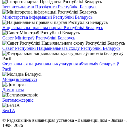
Інтэрнэт-партал Прэзідэнта Рэспублікі Беларусь
Міністэрства інфармацыі Рэспублікі Беларусь
Нацыянальны прававы партал Рэспублікі Беларусь
Савет Міністраў Рэспублікі Беларусь
Савет Рэспублікі Нацыянальнага сходу Рэспублікі Беларусь
Федэральная нацыянальна-культурная аўтаномія беларусаў
Расіі
Моладзь Беларусі
Дом прэсы
Белтаможсэрвіс
БелТА
© Рэдакцыйна-выдавецкая установа «Выдавецкі дом «Звязда»,
1998–
2026