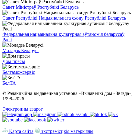
Савет Міністраў Рэспублікі Беларусь
Савет Рэспублікі Нацыянальнага сходу Рэспублікі Беларусь
Федэральная нацыянальна-культурная аўтаномія беларусаў
Расіі
Моладзь Беларусі
Дом прэсы
Белтаможсэрвіс
БелТА
© Рэдакцыйна-выдавецкая установа «Выдавецкі дом «Звязда»,
1998–
2026
Электронны зварот
Карта сайта
экстрэмісцкія матэрыялы