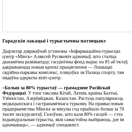
Гарадскія лакацыі і турыстычны патэнцыял
Дырэктар дзяржаўнай установы «Інфармацыйна-турысцкі
цэнтр «Мінск» Аляксей Русякевіч адзначыў, што сталіца
дынамічна развіваецца: гасцінічны фонд вырас на 85 аб’ектаў,
адкрываюцца новыя кропкі прыцягнення — Лошыцкі
сядзібна-паркавы комплекс, пляцоўка ля Палаца спорту, там
нядаўна адкрыты візіт-цэнтр.
«
Больш за 80% турыстаў — грамадзяне Расійскай
Федэрацыі
. У топе таксама Кітай, Латвія, краіны Балтыі,
Узбекістан, Азербайджан, Казахстан. Растуць папулярнасць
медыцынскага і гастранамічнага турызму. На прамысловыя
прадпрыемствы Мінска за мінулы год прыйшло больш за 70
тысяч экскурсантаў. Галоўнае, што каля 80% гасцей — гэта
індывідуальныя турысты, якія самастойна выбіраюць, дзе ім
адпачываць», — адзначыў спецыяліст.