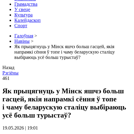
Грамадства
У свеце
Культура
Калейдаскоп
Спорт
Галоўная
>
Навіны
>
Як прыцягнуць у Мінск яшчэ больш гасцей, якія
напрамкі сёння ў топе і чаму беларускую сталіцу
выбіраюць усё больш турыстаў?
Назад
Рэгіёны
461
Як прыцягнуць у Мінск яшчэ больш
гасцей, якія напрамкі сёння ў топе
і чаму беларускую сталіцу выбіраюць
усё больш турыстаў?
19.05.2026 | 19:01