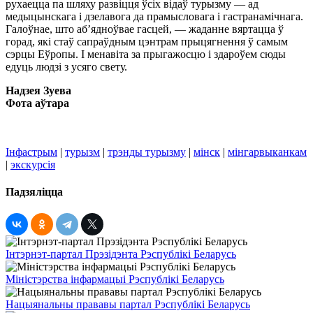
рухаецца па шляху развіцця ўсіх відаў турызму — ад
медыцынскага і дзелавога да прамысловага і гастранамічнага.
Галоўнае, што аб’ядноўвае гасцей, — жаданне вяртацца ў
горад, які стаў сапраўдным цэнтрам прыцягнення ў самым
сэрцы Еўропы. І менавіта за прыгажосцю і здароўем сюды
едуць людзі з усяго свету.
Надзея Зуева
Фота аўтара
Інфастрым
|
турызм
|
трэнды турызму
|
мінск
|
мінгарвыканкам
|
экскурсія
Падзяліцца
Інтэрнэт-партал Прэзідэнта Рэспублікі Беларусь
Міністэрства інфармацыі Рэспублікі Беларусь
Нацыянальны прававы партал Рэспублікі Беларусь