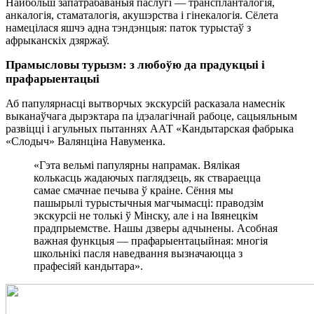
Найбольш запатрабаваныя паслугі — транспланталогія,
анкалогія, стаматалогія, акушэрства і гінекалогія. Сёлета
намецілася яшчэ адна тэндэнцыя: паток турыстаў з
афрыканскіх дзяржаў.
Прамысловы турызм: з любоўю да прадукцыі і
прафарыентацыі
Аб папулярнасці вытворчых экскурсій расказала намеснік
выканаўчага дырэктара па ідэалагічнай рабоце, сацыяльным
развіцці і агульных пытаннях ААТ «Кандытарская фабрыка
«Слодыч» Валянціна Навуменка.
«Гэта вельмі папулярны напрамак. Вялікая
колькасць жадаючых паглядзець, як ствараецца
самае смачнае печыва ў краіне. Сёння мы
пашырылі турыстычныя магчымасці: праводзім
экскурсіі не толькі ў Мінску, але і на Івянецкім
прадпрыемстве. Нашы дзверы адчынены. Асобная
важная функцыя — прафарыентацыйная: многія
школьнікі пасля наведвання вызначаюцца з
прафесіяй кандытара».