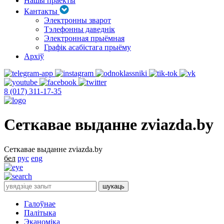
Нашы праекты
Кантакты
Электронны зварот
Тэлефонны даведнік
Электронная прыёмная
Графік асабістага прыёму
Архіў
8 (017) 311-17-35
Сеткавае выданне zviazda.by
Сеткавае выданне zviazda.by
бел
рус
eng
Галоўнае
Палітыка
Эканоміка