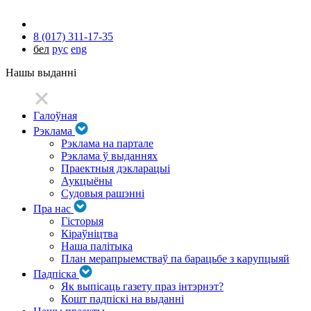
8 (017) 311-17-35
бел
рус
eng
Нашы выданні
Галоўная
Рэклама
Рэклама на партале
Рэклама ў выданнях
Праектныя дэкларацыі
Аукцыёны
Судовыя рашэнні
Пра нас
Гісторыя
Кіраўніцтва
Наша палітыка
План мерапрыемстваў па барацьбе з карупцыяй
Падпіска
Як выпісаць газету праз інтэрнэт?
Кошт падпіскі на выданні