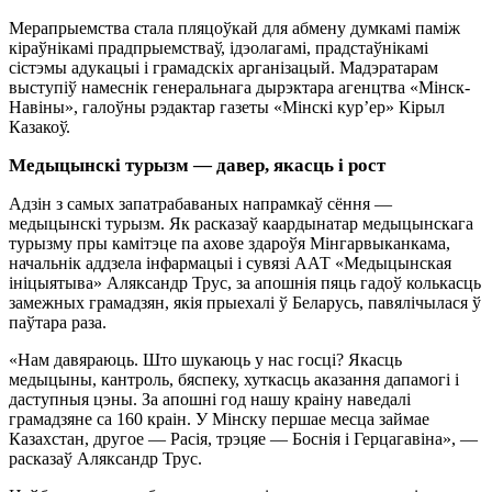
Мерапрыемства стала пляцоўкай для абмену думкамі паміж
кіраўнікамі прадпрыемстваў, ідэолагамі, прадстаўнікамі
сістэмы адукацыі і грамадскіх арганізацый. Мадэратарам
выступіў намеснік генеральнага дырэктара агенцтва «Мінск-
Навіны», галоўны рэдактар газеты «Мінскі кур’ер» Кірыл
Казакоў.
Медыцынскі турызм — давер, якасць і рост
Адзін з самых запатрабаваных напрамкаў сёння —
медыцынскі турызм. Як расказаў каардынатар медыцынскага
турызму пры камітэце па ахове здароўя Мінгарвыканкама,
начальнік аддзела інфармацыі і сувязі ААТ «Медыцынская
ініцыятыва» Аляксандр Трус, за апошнія пяць гадоў колькасць
замежных грамадзян, якія прыехалі ў Беларусь, павялічылася ў
паўтара раза.
«Нам давяраюць. Што шукаюць у нас госці? Якасць
медыцыны, кантроль, бяспеку, хуткасць аказання дапамогі і
даступныя цэны. За апошні год нашу краіну наведалі
грамадзяне са 160 краін. У Мінску першае месца займае
Казахстан, другое — Расія, трэцяе — Боснія і Герцагавіна», —
расказаў Аляксандр Трус.