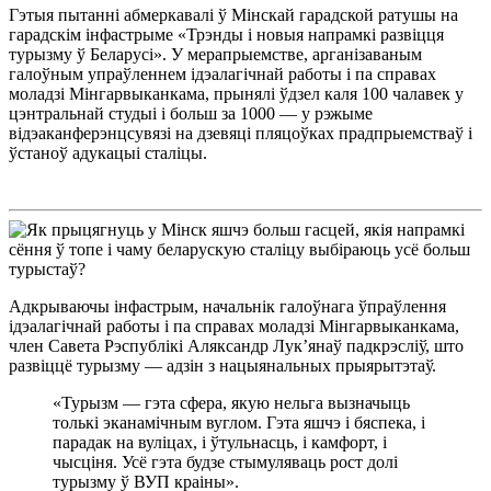
Гэтыя пытанні абмеркавалі ў Мінскай гарадской ратушы на
гарадскім інфастрыме «Трэнды і новыя напрамкі развіцця
турызму ў Беларусі». У мерапрыемстве, арганізаваным
галоўным упраўленнем ідэалагічнай работы і па справах
моладзі Мінгарвыканкама, прынялі ўдзел каля 100 чалавек у
цэнтральнай студыі і больш за 1000 — у рэжыме
відэаканферэнцсувязі на дзевяці пляцоўках прадпрыемстваў і
ўстаноў адукацыі сталіцы.
Адкрываючы інфастрым, начальнік галоўнага ўпраўлення
ідэалагічнай работы і па справах моладзі Мінгарвыканкама,
член Савета Рэспублікі Аляксандр Лук’янаў падкрэсліў, што
развіццё турызму — адзін з нацыянальных прыярытэтаў.
«Турызм — гэта сфера, якую нельга вызначыць
толькі эканамічным вуглом. Гэта яшчэ і бяспека, і
парадак на вуліцах, і ўтульнасць, і камфорт, і
чысціня. Усё гэта будзе стымуляваць рост долі
турызму ў ВУП краіны».