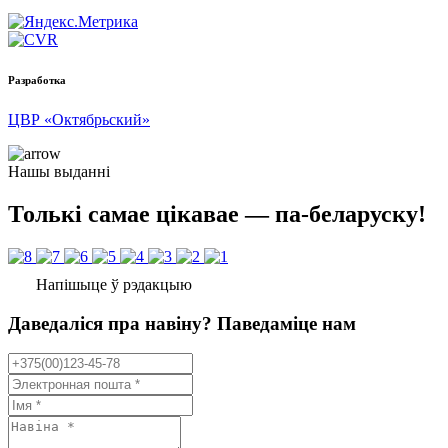
Разработка
ЦВР «Октябрьский»
Нашы выданні
Толькі самае цікавае — па-беларуску!
Напішыце ў рэдакцыю
Даведаліся пра навіну? Паведаміце нам