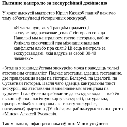
Пытанне кантролю за экскурсійнай дзейнасцю
У ходзе дыскусіі мадэратар Кірыл Казакоў падняў важную
тэму аб’ектыўнасці гістарычных экскурсаў.
«Я часта чую, як у Траецкім прадмесці
экскурсавод расказвае „сваю“ гісторыю горада.
Наколькі мы кантралюем гэтую гісторыю, каб не
ўзнікала спекуляцый пра міжнацыянальныя
канфлікты альбо пра сцягі? Ці ёсць кантроль за
экскурсаводамі, якія вядуць за сабой 30-40
чалавек?»
«Згодна з заканадаўствам экскурсію можа праводзіць толькі
атэставаны спецыяліст. Падчас атэстацыі здаецца тэставанне,
дзе правяраюцца веды па гісторыі Беларусі, па ідэалогіі, па
Сусветнай гісторыі. Пасля чаго здаецца кантрольны тэкст
экскурсіі, які атэставаны Нацыянальным агенцтвам па
турызме. І галоўнае патрабаванне да экскурсавода — каб ён
выконваў тэхналагічную карту экскурсіі і, натуральна,
прытрымліваўся кантрольнага тэксту экскурсіі», —
патлумачыў дырэктар ДУ «Інфармацыйна-турыстычны цэнтр
«Мінск» Аляксей Русакевіч.
Такім чынам, інфастрым паказаў, што Мінск упэўнена