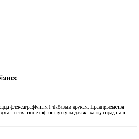
ізнес
маецца флексаграфічным і лічбавым друкам. Прадпрыемства
адзімы і стварэнне інфраструктуры для жыхароў горада мне