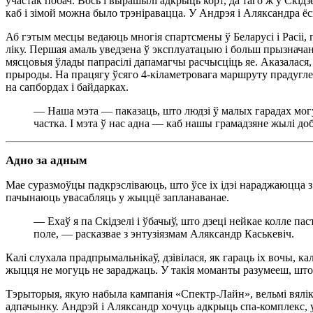
ўчастак побач. Вось і вырашылі адкрыць корт, да таго ж у Скідзе
каб і зімой можна было трэніравацца. У Андрэя і Аляксандра ёс
Аб гэтым месцы ведаюць многія спартсмены ў Беларусі і Расіі, п
ліку. Першая амаль уведзена ў эксплуатацыю і больш прызначана
мясцовыя ўлады папрасілі дапамагчы расчысціць яе. Аказалася,
прыроды. На працягу ўсяго 4-кіламетровага маршруту прадугле
на сапбордах і байдарках.
— Наша мэта — паказаць, што людзі ў малых гарадах мог
частка. І мэта ў нас адна — каб нашы грамадзяне жылі доб
Адно за адным
Мае суразмоўцы падкрэсліваюць, што ўсе іх ідэі нараджаюцца з ж
пачынаюць увасабляць у жыццё запланаванае.
— Ехаў я па Скідзелі і ўбачыў, што дзеці нейкае колле па
поле, — расказвае з энтузіязмам Аляксандр Каськевіч.
Калі слухала прадпрымальнікаў, дзівілася, як гараць іх вочы, ка
жыцця не могуць не зараджаць. У такія моманты разумееш, шт
Тэрыторыя, якую набыла кампанія «Спектр-Лайн», вельмі вялік
адпачынку. Андрэй і Аляксандр хочуць адкрыць спа-комплекс, у 