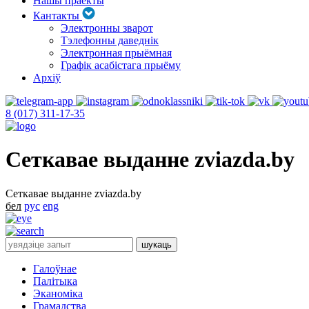
Нашы праекты
Кантакты
Электронны зварот
Тэлефонны даведнік
Электронная прыёмная
Графік асабістага прыёму
Архіў
8 (017) 311-17-35
Сеткавае выданне zviazda.by
Сеткавае выданне zviazda.by
бел
рус
eng
Галоўнае
Палітыка
Эканоміка
Грамадства