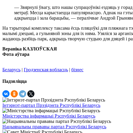
— Звярнулі ўвагу, што нашы супрацоўнікі ездзяць у гор
метраў. Месца карыстаецца папулярнасцю. Аднак на гэтым н
адкрыецца і зала барацьбы, — пералічвае Андрэй Грыняве
На тэрыторыі комплексу таксама ёсць пляцоўкі для пляжнага тэн
малымі дзецьмі, а гульнявой зоны для іх няма. Узяліся за арган
жадаюць разбіць парк, адкрыць творчую студыю для дзяцей і раз
Вераніка КАЗЛОЎСКАЯ
Фота аўтара
Беларусь
|
Гродзенская вобласць
|
бізнес
Падзяліцца
Інтэрнэт-партал Прэзідэнта Рэспублікі Беларусь
Міністэрства інфармацыі Рэспублікі Беларусь
Нацыянальны прававы партал Рэспублікі Беларусь