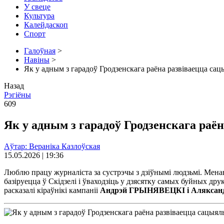
У свеце
Культура
Калейдаскоп
Спорт
Галоўная
>
Навіны
>
Як у адным з гарадоў Гродзенскага раёна развіваецца са
Назад
Рэгіёны
609
Як у адным з гарадоў Гродзенскага раё
Аўтар: Вераніка Казлоўская
15.05.2026 | 19:36
Люблю працу журналіста за сустрэчы з дзіўнымі людзьмі. Менав
базіруецца ў Скідзелі і ўваходзіць у дзясятку самых буйных д
расказалі кіраўнікі кампаніі
Андрэй ГРЫНЯВЕЦКІ і Алякса