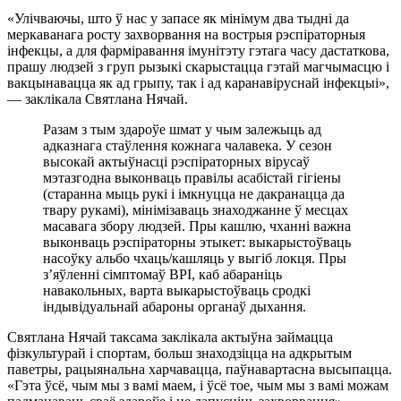
«Улічваючы, што ў нас у запасе як мінімум два тыдні да
меркаванага росту захворвання на вострыя рэспіраторныя
інфекцы, а для фарміравання імунітэту гэтага часу дастаткова,
прашу людзей з груп рызыкі скарыстацца гэтай магчымасцю і
вакцынавацца як ад грыпу, так і ад каранавіруснай інфекцыі»,
— заклікала Святлана Нячай.
Разам з тым здароўе шмат у чым залежыць ад
адказнага стаўлення кожнага чалавека. У сезон
высокай актыўнасці рэспіраторных вірусаў
мэтазгодна выконваць правілы асабістай гігіены
(старанна мыць рукі і імкнуцца не дакранацца да
твару рукамі), мінімізаваць знаходжанне ў месцах
масавага збору людзей. Пры кашлю, чханні важна
выконваць рэспіраторны этыкет: выкарыстоўваць
насоўку альбо чхаць/кашляць у выгіб локця. Пры
з’яўленні сімптомаў ВРІ, каб абараніць
навакольных, варта выкарыстоўваць сродкі
індывідуальнай абароны органаў дыхання.
Святлана Нячай таксама заклікала актыўна займацца
фізкультурай і спортам, больш знаходзіцца на адкрытым
паветры, рацыянальна харчавацца, паўнавартасна высыпацца.
«Гэта ўсё, чым мы з вамі маем, і ўсё тое, чым мы з вамі можам