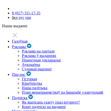
8 (017) 311-17-35
бел
рус
eng
Нашы выданні
Галоўная
Рэклама
Рэклама на партале
Рэклама ў выданнях
Праектныя дэкларацыі
Аукцыёны
Судовыя рашэнні
Пра нас
Гісторыя
Кіраўніцтва
Наша палітыка
План мерапрыемстваў па барацьбе з карупцыяй
Падпіска
Як выпісаць газету праз інтэрнэт?
Кошт падпіскі на выданні