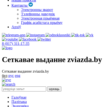
Нашы праекты
Кантакты
Электронны зварот
Тэлефонны даведнік
Электронная прыёмная
Графік асабістага прыёму
Архіў
8 (017) 311-17-35
Сеткавае выданне zviazda.by
Сеткавае выданне zviazda.by
бел
рус
eng
Галоўнае
Палітыка
Эканоміка