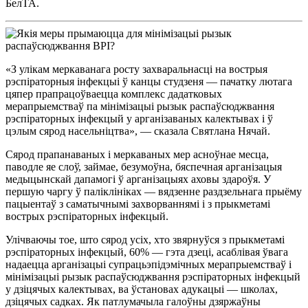
БелТА.
«З улікам меркаванага росту захваральнасці на вострыя
рэспіраторныя інфекцыі ў канцы студзеня — пачатку лютага
цяпер прапрацоўваецца комплекс дадатковых
мерапрыемстваў па мінімізацыі рызык распаўсюджвання
рэспіраторных інфекцый у арганізаваных калектывах і ў
цэлым сярод насельніцтва», — сказала Святлана Нячай.
Сярод прапанаваных і меркаваных мер асноўнае месца,
паводле яе слоў, займае, безумоўна, бяспечная арганізацыя
медыцынскай дапамогі ў арганізацыях аховы здароўя. У
першую чаргу ў паліклініках — вядзенне раздзельнага прыёму
пацыентаў з саматычнымі захворваннямі і з прыкметамі
вострых рэспіраторных інфекцый.
Улічваючы тое, што сярод усіх, хто звярнуўся з прыкметамі
рэспіраторных інфекцый, 60% — гэта дзеці, асаблівая ўвага
надаецца арганізацыі супрацьэпідэмічных мерапрыемстваў і
мінімізацыі рызык распаўсюджвання рэспіраторных інфекцый
у дзіцячых калектывах, ва ўстановах адукацыі — школах,
дзіцячых садках. Як патлумачыла галоўны дзяржаўны