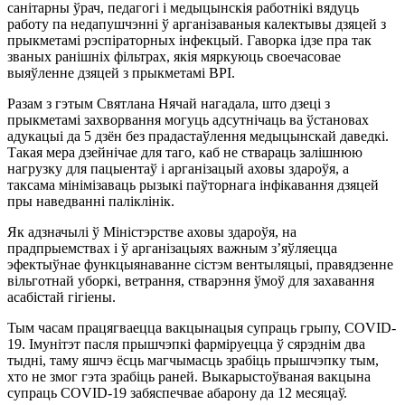
санітарны ўрач, педагогі і медыцынскія работнікі вядуць
работу па недапушчэнні ў арганізаваныя калектывы дзяцей з
прыкметамі рэспіраторных інфекцый. Гаворка ідзе пра так
званых ранішніх фільтрах, якія мяркуюць своечасовае
выяўленне дзяцей з прыкметамі ВРІ.
Разам з гэтым Святлана Нячай нагадала, што дзеці з
прыкметамі захворвання могуць адсутнічаць ва ўстановах
адукацыі да 5 дзён без прадастаўлення медыцынскай даведкі.
Такая мера дзейнічае для таго, каб не ствараць залішнюю
нагрузку для пацыентаў і арганізацый аховы здароўя, а
таксама мінімізаваць рызыкі паўторнага інфікавання дзяцей
пры наведванні паліклінік.
Як адзначылі ў Міністэрстве аховы здароўя, на
прадпрыемствах і ў арганізацыях важным з’яўляецца
эфектыўнае функцыянаванне сістэм вентыляцыі, правядзенне
вільготнай уборкі, ветрання, стварэння ўмоў для захавання
асабістай гігіены.
Тым часам працягваецца вакцынацыя супраць грыпу, СОVІD-
19. Імунітэт пасля прышчэпкі фарміруецца ў сярэднім два
тыдні, таму яшчэ ёсць магчымасць зрабіць прышчэпку тым,
хто не змог гэта зрабіць раней. Выкарыстоўваная вакцына
супраць СОVІD-19 забяспечвае абарону да 12 месяцаў.