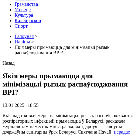
Грамадства
У свеце
Культура
Калейдаскоп
Спорт
Галоўная
>
Навіны
>
Якія меры прымаюцца для мінімізацыі рызык
распаўсюджвання ВРІ?
Назад
Якія меры прымаюцца для
мінімізацыі рызык распаўсюджвання
ВРІ?
13.01.2025 | 18:55
Якія дадатковыя меры па мінімізацыі рызык распаўсюджвання
рэспіраторных інфекцый прымаюцца ў Беларусі, расказала
журналістам намеснік міністра аховы здароўя — галоўны
дзяржаўны санітарны ўрач Беларусі Святлана Нячай,
перадае