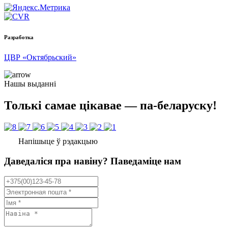
Разработка
ЦВР «Октябрьский»
Нашы выданні
Толькі самае цікавае — па-беларуску!
Напішыце ў рэдакцыю
Даведаліся пра навіну? Паведаміце нам