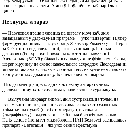
год. Беларуская — сезонная: экспедыцыя адпраўляецца туды
падчас арктычнага лета. А яно ў Паўднёвым паўшар’і якраз
цяпер.
Не заўтра, а зараз
— Навуковая праца вядзецца па шэрагу кірункаў, якія
замацаваныя ў дзяржаўнай праграме — ужо чацвёртай, і цяпер
фарміруецца пятая, — тлумачыць Уладзімір Рыжыкаў. — Перш
за ўсё, гэта тыя даследаванні, што выконваюць і іншыя
дзяржавы (іх курыруе Навуковы камітэт па вывучэнні
Антарктыкі (SCAR): біялагічныя, вывучэнне фізікі атмасферы,
шэраг кірункаў па ахове навакольнага асяроддзя. Даследаванні
звязаны таксама з лядовым становішчам, вывучэннем лядовага
керну донных адлажэнняў. Іх спектр вельмі шырокі.
Што датычыцца прыкладных аспектаў антарктычных
даследаванняў, іх таксама шмат, падкрэслівае суразмоўца.
— Вылучаны мікраарганізмы, якія сустракаюцца толькі на
гэтым кантыненце, яны прыстасаваліся да экстрэмальных
кліматычных умоў (нізкіх тэмператур, высокага
ўльтрафіялету) і выдзяляюць асаблівыя біялагічныя рэчывы.
На іх аснове Інстытут мікрабіялогіі НАН Беларусі распрацаваў
прэпарат «Вегетацін», які ўжо сёння эфектыўна