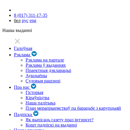
8 (017) 311-17-35
бел
рус
eng
Нашы выданні
Галоўная
Рэклама
Рэклама на партале
Рэклама ў выданнях
Праектныя дэкларацыі
Аукцыёны
Судовыя рашэнні
Пра нас
Гісторыя
Кіраўніцтва
Наша палітыка
План мерапрыемстваў па барацьбе з карупцыяй
Падпіска
Як выпісаць газету праз інтэрнэт?
Кошт падпіскі на выданні