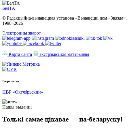
БелТА
© Рэдакцыйна-выдавецкая установа «Выдавецкі дом «Звязда»,
1998–
2026
Электронны зварот
Карта сайта
экстрэмісцкія матэрыялы
Разработка
ЦВР «Октябрьский»
Нашы выданні
Толькі самае цікавае — па-беларуску!