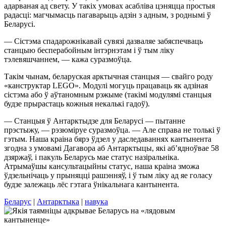
адарваная ад свету. У такіх умовах асабліва цэняцца простыя
радасці: магчымасць пагаварыць адзін з адным, з роднымі ў
Беларусі.
— Сістэма спадарожнікавай сувязі дазваляе забяспечваць
станцыю бесперабойным інтэрнэтам і ў тым ліку
тэлевяшчаннем, — кажа суразмоўца.
Такім чынам, беларуская арктычная станцыя — свайго роду
«канструктар LEGO». Модулі могуць працаваць як адзіная
сістэма або ў аўтаномным рэжыме (такімі модулямі станцыя
будзе прырастаць кожныя некалькі гадоў).
— Станцыя ў Антарктыдзе для Беларусі — пытанне
прэстыжу, — рэзюміруе суразмоўца. — Але справа не толькі ў
гэтым. Наша краіна бярэ ўдзел у даследаваннях кантынента
згодна з умовамі Дагавора аб Антарктыцы, які аб’ядноўвае 58
дзяржаў, і пакуль Беларусь мае статус назіральніка.
Атрымаўшы кансультацыйны статус, наша краіна зможа
ўдзельнічаць у прыняцці рашэнняў, і ў тым ліку ад яе голасу
будзе залежаць лёс гэтага ўнікальнага кантынента.
Беларус
|
Антарктыка
|
навука