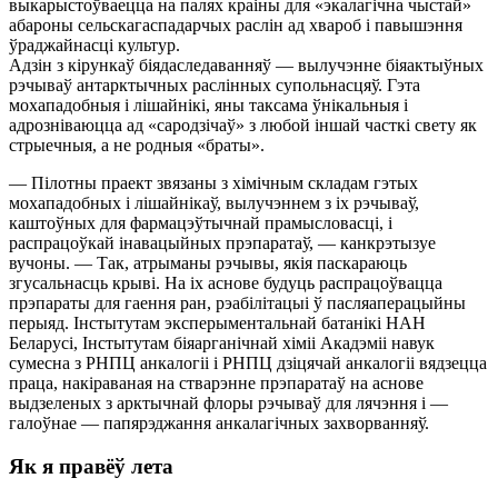
выкарыстоўваецца на палях краіны для «экалагічна чыстай»
абароны сельскагаспадарчых раслін ад хвароб і павышэння
ўраджайнасці культур.
Адзін з кірункаў біядаследаванняў — вылучэнне біяактыўных
рэчываў антарктычных раслінных супольнасцяў. Гэта
мохападобныя і лішайнікі, яны таксама ўнікальныя і
адрозніваюцца ад «сародзічаў» з любой іншай часткі свету як
стрыечныя, а не родныя «браты».
— Пілотны праект звязаны з хімічным складам гэтых
мохападобных і лішайнікаў, вылучэннем з іх рэчываў,
каштоўных для фармацэўтычнай прамысловасці, і
распрацоўкай інавацыйных прэпаратаў, — канкрэтызуе
вучоны. — Так, атрыманы рэчывы, якія паскараюць
згусальнасць крыві. На іх аснове будуць распрацоўвацца
прэпараты для гаення ран, рэабілітацыі ў пасляаперацыйны
перыяд. Інстытутам эксперыментальнай батанікі НАН
Беларусі, Інстытутам біяарганічнай хіміі Акадэміі навук
сумесна з РНПЦ анкалогіі і РНПЦ дзіцячай анкалогіі вядзецца
праца, накіраваная на стварэнне прэпаратаў на аснове
выдзеленых з арктычнай флоры рэчываў для лячэння і —
галоўнае — папярэджання анкалагічных захворванняў.
Як я правёў лета