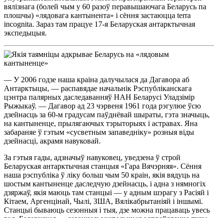
вялізнага (болей чым у 60 разоў перавышаючага Беларусь па
плошчы) «лядовага кантынента» і сёння застаюцца terra
іncognіta. Зараз там працуе 17-я Беларуская антарктычная
экспедыцыя.
— У 2006 годзе наша краіна далучылася да Дагавора аб
Антарктыцы, — распавядае начальнік Рэспубліканскага
цэнтра палярных даследаванняў НАН Беларусі Уладзімір
Рыжыкаў. — Дагавор ад 23 чэрвеня 1961 года рэгулюе ўсю
дзейнасць за 60-м градусам паўднёвай шыраты, гэта значыць,
на кантыненце, прылягаючых тэрыторыях і астравах. Яна
забараняе ў гэтым «сусветным запаведніку» розныя віды
дзейнасці, акрамя навуковай.
За гэтыя гады, адзначыў навуковец, уведзена ў строй
Беларуская антарктычная станцыя «Гара Вячэрняя». Сёння
наша рэспубліка ў ліку больш чым 50 краін, якія вядуць на
шостым кантыненце даследчую дзейнасць, і адна з нямногіх
дзяржаў, якія маюць там станцыі — у адным шэрагу з Расіяй і
Кітаем, Аргенцінай, Чылі, ЗША, Вялікабрытаніяй і іншымі.
Станцыі бываюць сезонныя і тыя, дзе можна працаваць увесь