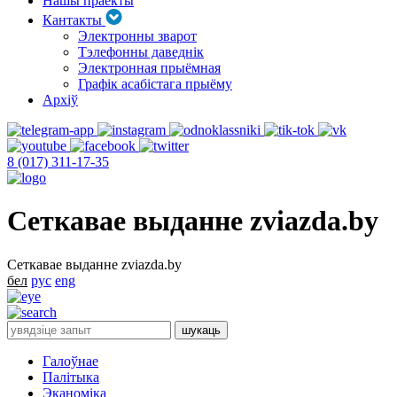
Нашы праекты
Кантакты
Электронны зварот
Тэлефонны даведнік
Электронная прыёмная
Графік асабістага прыёму
Архіў
8 (017) 311-17-35
Сеткавае выданне zviazda.by
Сеткавае выданне zviazda.by
бел
рус
eng
Галоўнае
Палітыка
Эканоміка