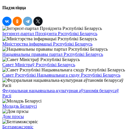
Падзяліцца
Інтэрнэт-партал Прэзідэнта Рэспублікі Беларусь
Міністэрства інфармацыі Рэспублікі Беларусь
Нацыянальны прававы партал Рэспублікі Беларусь
Савет Міністраў Рэспублікі Беларусь
Савет Рэспублікі Нацыянальнага сходу Рэспублікі Беларусь
Федэральная нацыянальна-культурная аўтаномія беларусаў
Расіі
Моладзь Беларусі
Дом прэсы
Белтаможсэрвіс