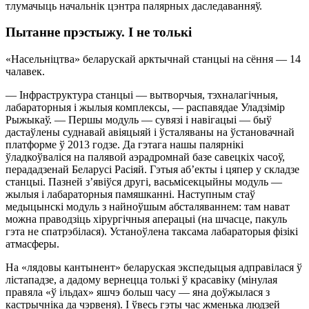
тлумачыць начальнік цэнтра палярных даследаванняў.
Пытанне прэстыжу. І не толькі
«Насельніцтва» беларускай арктычнай станцыі на сёння — 14
чалавек.
— Інфраструктура станцыі — вытворчыя, тэхналагічныя,
лабараторныя і жылыя комплексы, — распавядае Уладзімір
Рыжыкаў. — Першы модуль — сувязі і навігацыі — быў
дастаўлены суднавай авіяцыяй і ўсталяваны на ўстановачнай
платформе ў 2013 годзе. Да гэтага нашы палярнікі
ўладкоўваліся на палявой аэрадромнай базе савецкіх часоў,
перададзенай Беларусі Расіяй. Гэтыя аб’екты і цяпер у складзе
станцыі. Пазней з’явіўся другі, васьмісекцыйны модуль —
жылыя і лабараторныя памяшканні. Наступным стаў
медыцынскі модуль з найноўшым абсталяваннем: там нават
можна праводзіць хірургічныя аперацыі (на шчасце, пакуль
гэта не спатрэбілася). Устаноўлена таксама лабараторыя фізікі
атмасферы.
На «лядовы кантынент» беларуская экспедыцыя адправілася ў
лістападзе, а дадому вернецца толькі ў красавіку (мінулая
правяла «ў ільдах» яшчэ больш часу — яна доўжылася з
кастрычніка да чэрвеня). І ўвесь гэты час жменька людзей