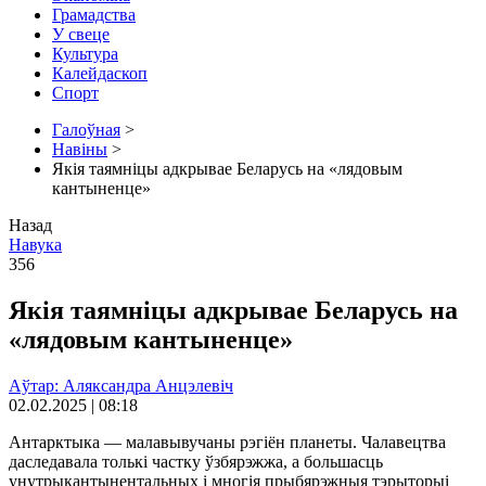
Грамадства
У свеце
Культура
Калейдаскоп
Спорт
Галоўная
>
Навіны
>
Якія таямніцы адкрывае Беларусь на «лядовым
кантыненце»
Назад
Навука
356
Якія таямніцы адкрывае Беларусь на
«лядовым кантыненце»
Аўтар: Аляксандра Анцэлевіч
02.02.2025 | 08:18
Антарктыка — малавывучаны рэгіён планеты. Чалавецтва
даследавала толькі частку ўзбярэжжа, а большасць
унутрыкантынентальных і многія прыбярэжныя тэрыторыі