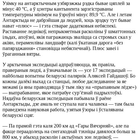
Узімку на антарктычным узбярэжжы рэдка бывае цяплей за
мінус 40 °С, а ў цэнтры кантынента зарэгістраваны
тэмпературны мінімум на ўзроўні мінус 89,9 °С. Але і летам
Антарктыда не дабрэйшая да людзей, хоць зрэдку тут бывае
нават «плюс» — і гэта стварае дадатковыя небяспекі.
Раставанне леднікоў, непрыкметныя расколіны ў шматтонных
ільдах, апоўзні, якія пагражаюць зваліцца са стромых скал у
акіян, пераменлівы ландшафт (калі ўкатаная дарога «без
папярэджання» становіцца небяспечнай). Плюс завеі і
ўраганныя вятры.
У арктычныя экспедыцыі адпраўляюцца, як правіла,
правераныя людзі, а ўзначальвае іх — усе 17 экспедыцый —
найбольш вопытны беларускі палярнік Аляксей Гайдашоў. Бо
кожны далёкі выхад са станцыі, любое даследаванне за яе
межамі (а яны праводзяцца ў тым ліку на «прыпаяным лёдзе»)
— выпрабаванне, якое патрабуе сур’ёзнай падрыхтоўкі.
Нядаўна беларуская экспедыцыя пабывала ў раёне
Антарктыды, дзе амаль не ступала нага чалавека — там была
праведзена навуковая работа, узятыя ўзоры і ўсталяваны
беларускі сцяг.
— Па прамой гэта каля 200 км ад «Гары Вячэрняй», але па
факце пераадолець на снегаходнай тэхніцы давялося больш за
800 км, у абыход расколін і актыўных зон леднікоў, —