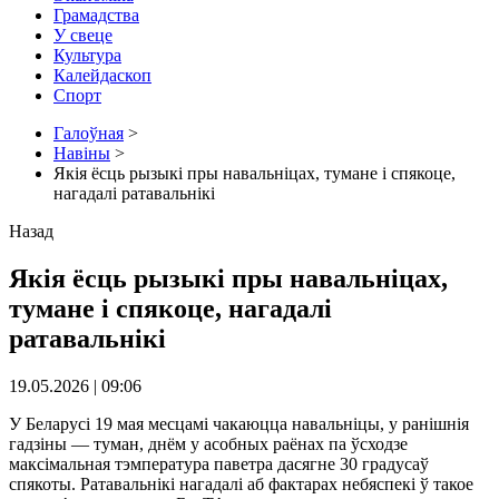
Грамадства
У свеце
Культура
Калейдаскоп
Спорт
Галоўная
>
Навіны
>
Якія ёсць рызыкі пры навальніцах, тумане і спякоце,
нагадалі ратавальнікі
Назад
Якія ёсць рызыкі пры навальніцах,
тумане і спякоце, нагадалі
ратавальнікі
19.05.2026 | 09:06
У Беларусі 19 мая месцамі чакаюцца навальніцы, у ранішнія
гадзіны — туман, днём у асобных раёнах па ўсходзе
максімальная тэмпература паветра дасягне 30 градусаў
спякоты. Ратавальнікі нагадалі аб фактарах небяспекі ў такое