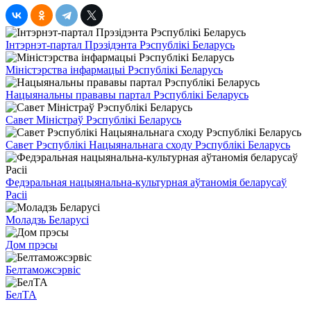
Інтэрнэт-партал Прэзідэнта Рэспублікі Беларусь
Міністэрства інфармацыі Рэспублікі Беларусь
Нацыянальны прававы партал Рэспублікі Беларусь
Савет Міністраў Рэспублікі Беларусь
Савет Рэспублікі Нацыянальнага сходу Рэспублікі Беларусь
Федэральная нацыянальна-культурная аўтаномія беларусаў
Расіі
Моладзь Беларусі
Дом прэсы
Белтаможсэрвіс
БелТА