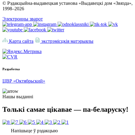
© Рэдакцыйна-выдавецкая установа «Выдавецкі дом «Звязда»,
1998–
2026
Электронны зварот
Карта сайта
экстрэмісцкія матэрыялы
Разработка
ЦВР «Октябрьский»
Нашы выданні
Толькі самае цікавае — па-беларуску!
Напішыце ў рэдакцыю