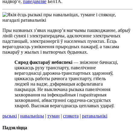
надвор’е,
паведамляе
БелТА.
Пры названых з’явах надвор’я магчымы пашкоджанне, абрыў
ліній сувязі і электраперадачы, адключэнне электрычных
падстанцый, электраэнергіі ў населеных пунктах. Ёсць
верагоднасць узнікнення прыродных пажараў, а таксама
пажараў у жылых і вытворчых будынках.
Сярод фактараў небяспекі
— зніжэнне бачнасці,
цяжкасць руху транспарту, павелічэнне
верагоднасці дарожна-транспартных здарэнняў,
цяжкасць работы рачнога транспарту, гібель
людзей на вадзе, дэфармацыя асфальтавага
пакрыцця. Не выключана рызыка павелічэння
захворвання на інфекцыйныя і паразітарныя
захворванні, абвастрэнні сардэчна-сасудзістых
хвароб. Высокая верагоднасць цеплавых удараў.
рызыкі
|
навальніцы
|
туман
|
спякота
|
ратавальнікі
Падзяліцца