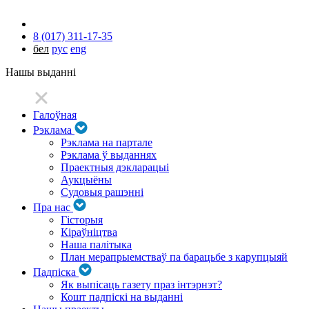
8 (017) 311-17-35
бел
рус
eng
Нашы выданні
Галоўная
Рэклама
Рэклама на партале
Рэклама ў выданнях
Праектныя дэкларацыі
Аукцыёны
Судовыя рашэнні
Пра нас
Гісторыя
Кіраўніцтва
Наша палітыка
План мерапрыемстваў па барацьбе з карупцыяй
Падпіска
Як выпісаць газету праз інтэрнэт?
Кошт падпіскі на выданні