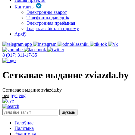
Нашы праекты
Кантакты
Электронны зварот
Тэлефонны даведнік
Электронная прыёмная
Графік асабістага прыёму
Архіў
8 (017) 311-17-35
Сеткавае выданне zviazda.by
Сеткавае выданне zviazda.by
бел
рус
eng
Галоўнае
Палітыка
Эканоміка