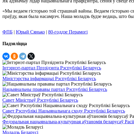
Як адзначыў лідар нацыянальнага прафцэнтра, сёння ў свеце ёсц
«Мы ведаем гісторыю той страшнай вайны. Ведаем гісторыю сваё
праўду, якая была насамрэч. Наша моладзь будзе ведаць, што бы
ФПБ
|
Юрый Сянько
|
80-годдзе Перамогі
Падзяліцца
Інтэрнэт-партал Прэзідэнта Рэспублікі Беларусь
Міністэрства інфармацыі Рэспублікі Беларусь
Нацыянальны прававы партал Рэспублікі Беларусь
Савет Міністраў Рэспублікі Беларусь
Савет Рэспублікі Нацыянальнага сходу Рэспублікі Беларусь
Федэральная нацыянальна-культурная аўтаномія беларусаў Расіі
Моладзь Беларусі