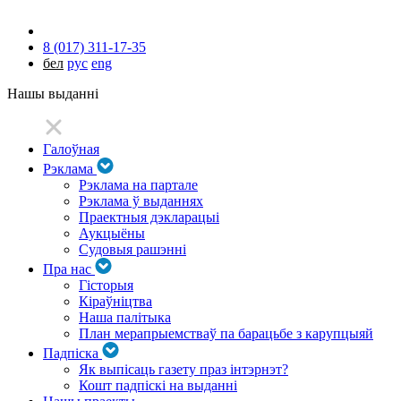
8 (017) 311-17-35
бел
рус
eng
Нашы выданні
Галоўная
Рэклама
Рэклама на партале
Рэклама ў выданнях
Праектныя дэкларацыі
Аукцыёны
Судовыя рашэнні
Пра нас
Гісторыя
Кіраўніцтва
Наша палітыка
План мерапрыемстваў па барацьбе з карупцыяй
Падпіска
Як выпісаць газету праз інтэрнэт?
Кошт падпіскі на выданні