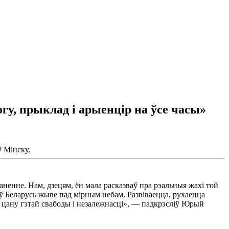
у, прыклад і арыенцір на ўсе часы»
 Мінску.
раненне. Нам, дзецям, ён мала расказваў пра рэальныя жахі той
ў Беларусь жыве пад мірным небам. Развіваецца, рухаецца
дае цану гэтай свабоды і незалежнасці», — падкрэсліў Юрый