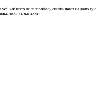
усё, каб ніхто не паспрабаваў сказіць нават на долю тую
 пакалення ў пакаленне».