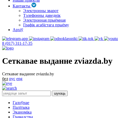
Нашы праекты
Кантакты
Электронны зварот
Тэлефонны даведнік
Электронная прыёмная
Графік асабістага прыёму
Архіў
8 (017) 311-17-35
Сеткавае выданне zviazda.by
Сеткавае выданне zviazda.by
бел
рус
eng
Галоўнае
Палітыка
Эканоміка
Грамадства