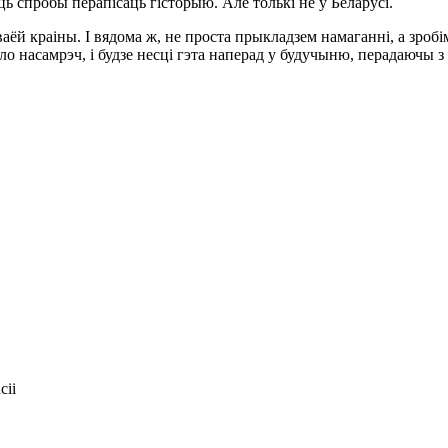
ь спробы перапісаць гісторыю. Але толькі не ў Беларусі.
й краіны. І вядома ж, не проста прыкладзем намаганні, а зробім 
ло насамрэч, і будзе несці гэта наперад у будучыню, перадаючы з