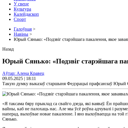
У свеце
Культура
Калейдаскоп
Спорт
Галоўная
>
Навіны
>
Юрый Сянько: «Подзвіг старэйшага пакалення, якое завая
Назад
Юрый Сянько: «Подзвіг старэйшага пак
Аўтар: Алена Кравец
09.05.2025 | 18:11
Такую думку выказаў старшыня Федэрацыі прафсаюзаў Юрый Ся
«Я таксама бяру прыклад са свайго дзеда, які ваяваў. Ён прайш
вайны, каб не палохаць нас. Але мы ўсё роўна адчувалі і разу
наперад, выхоўвае новае пакаленне. І яно выхоўваецца на той г
Сянько.