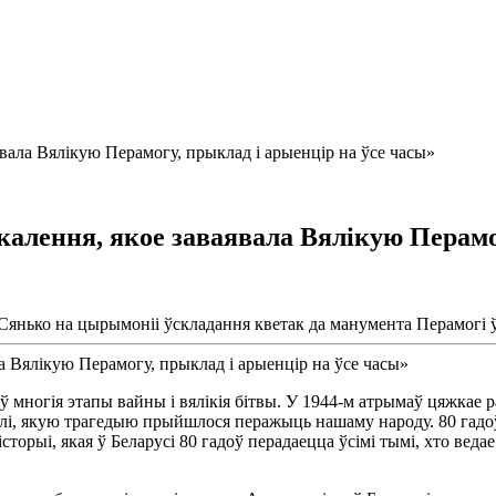
вала Вялікую Перамогу, прыклад і арыенцір на ўсе часы»
алення, якое заваявала Вялікую Перамог
нько на цырымоніі ўскладання кветак да манумента Перамогі ў
оў многія этапы вайны і вялікія бітвы. У 1944-м атрымаў цяжкае 
мелі, якую трагедыю прыйшлося перажыць нашаму народу. 80 гадо
історыі, якая ў Беларусі 80 гадоў перадаецца ўсімі тымі, хто ве